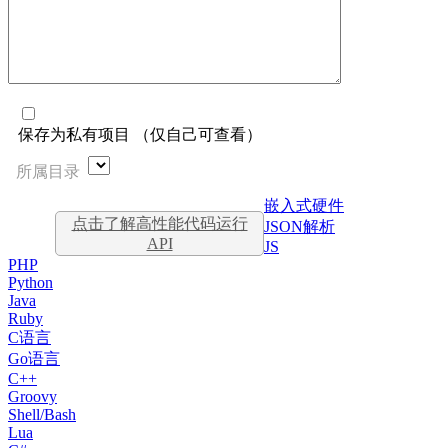
保存为私有项目 （仅自己可查看）
所属目录
嵌入式硬件
点击了解高性能代码运行
JSON解析
API
JS
PHP
Python
Java
Ruby
C语言
Go语言
C++
Groovy
Shell/Bash
Lua