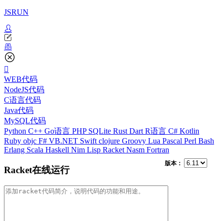
JSRUN
WEB代码
NodeJS代码
C语言代码
Java代码
MySQL代码
Python
C++
Go语言
PHP
SQLite
Rust
Dart
R语言
C#
Kotlin
Ruby
objc
F#
VB.NET
Swift
clojure
Groovy
Lua
Pascal
Perl
Bash
Erlang
Scala
Haskell
Nim
Lisp
Racket
Nasm
Fortran
版本：
Racket在线运行