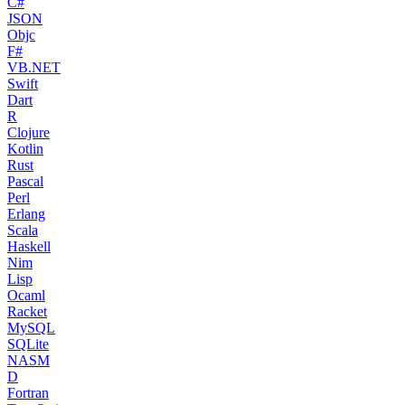
C#
JSON
Objc
F#
VB.NET
Swift
Dart
R
Clojure
Kotlin
Rust
Pascal
Perl
Erlang
Scala
Haskell
Nim
Lisp
Ocaml
Racket
MySQL
SQLite
NASM
D
Fortran