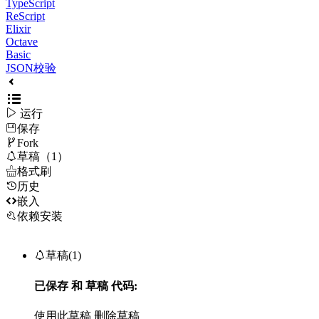
TypeScript
ReScript
Elixir
Octave
Basic
JSON校验

运行
保存

Fork

草稿（1）

格式刷
历史

嵌入
依赖安装

草稿(1)
已保存
和
草稿
代码:
使用此草稿
删除草稿