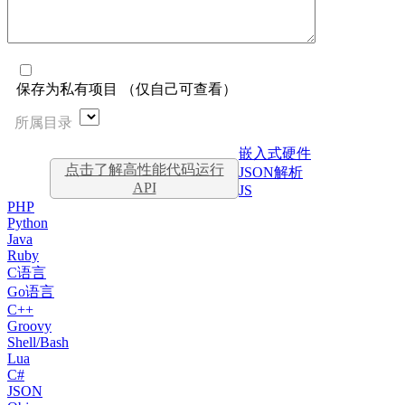
保存为私有项目 （仅自己可查看）
所属目录
嵌入式硬件
点击了解高性能代码运行
JSON解析
API
JS
PHP
Python
Java
Ruby
C语言
Go语言
C++
Groovy
Shell/Bash
Lua
C#
JSON