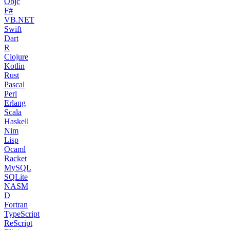
Objc
F#
VB.NET
Swift
Dart
R
Clojure
Kotlin
Rust
Pascal
Perl
Erlang
Scala
Haskell
Nim
Lisp
Ocaml
Racket
MySQL
SQLite
NASM
D
Fortran
TypeScript
ReScript