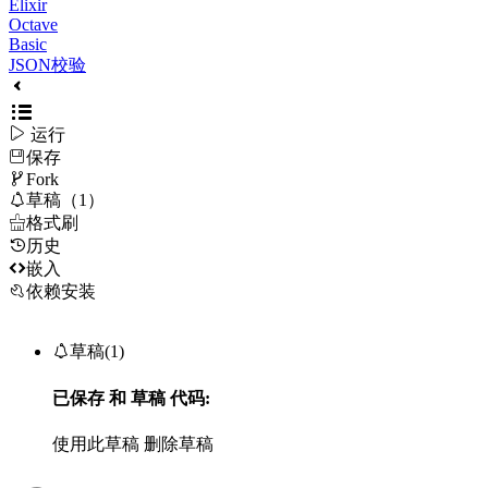
Elixir
Octave
Basic
JSON校验

运行
保存

Fork

草稿（1）

格式刷
历史

嵌入
依赖安装

草稿(1)
已保存
和
草稿
代码:
使用此草稿
删除草稿