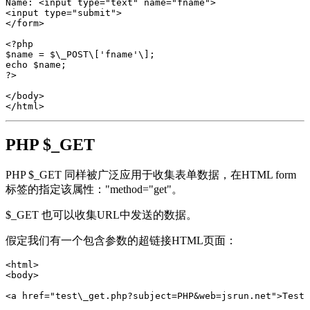
Name: <input type="text" name="fname">  

<input type="submit">  

</form>  

<?php  

$name = $\_POST\['fname'\];  

echo $name;  

?>  

</body>  

PHP $_GET
PHP $_GET 同样被广泛应用于收集表单数据，在HTML form
标签的指定该属性："method="get"。
$_GET 也可以收集URL中发送的数据。
假定我们有一个包含参数的超链接HTML页面：
<html>  

<body>  

<a href="test\_get.php?subject=PHP&web=jsrun.net">Test 