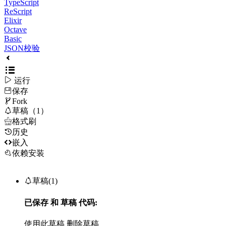
TypeScript
ReScript
Elixir
Octave
Basic
JSON校验

运行
保存

Fork

草稿（1）

格式刷
历史

嵌入
依赖安装

草稿(1)
已保存
和
草稿
代码:
使用此草稿
删除草稿