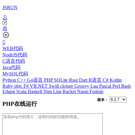
JSRUN
WEB代码
NodeJS代码
C语言代码
Java代码
MySQL代码
Python
C++
Go语言
PHP
SQLite
Rust
Dart
R语言
C#
Kotlin
Ruby
objc
F#
VB.NET
Swift
clojure
Groovy
Lua
Pascal
Perl
Bash
Erlang
Scala
Haskell
Nim
Lisp
Racket
Nasm
Fortran
版本：
PHP在线运行