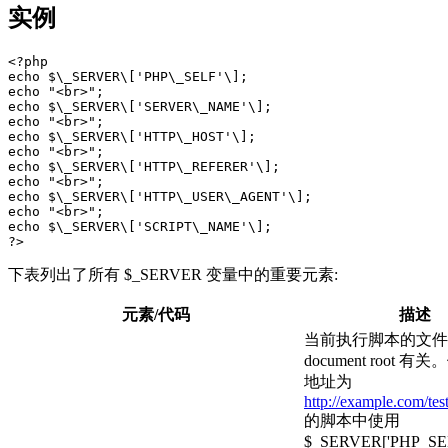
实例
<?php  

echo $\_SERVER\['PHP\_SELF'\];  

echo "<br>";  

echo $\_SERVER\['SERVER\_NAME'\];  

echo "<br>";  

echo $\_SERVER\['HTTP\_HOST'\];  

echo "<br>";  

echo $\_SERVER\['HTTP\_REFERER'\];  

echo "<br>";  

echo $\_SERVER\['HTTP\_USER\_AGENT'\];  

echo "<br>";  

echo $\_SERVER\['SCRIPT\_NAME'\];  

下表列出了所有 $_SERVER 变量中的重要元素:
元素/代码
描述
当前执行脚本的文件
document root 
地址为
http://example.com/tes
的脚本中使用
$_SERVER['PHP_S