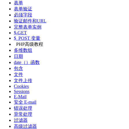
表单
表单验证
必须字段
验证邮件和URL
完整表单实例
$-GET
$_POST 变量
PHP高级教程
多维数组
日期
date（）函数
包含
文件
文件上传
Cookies
Sessions
E-Mail
安全 E-mail
错误处理
异常处理
过滤器
高级过滤器