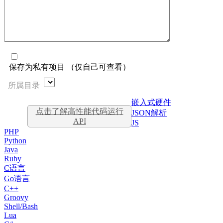
保存为私有项目 （仅自己可查看）
所属目录
嵌入式硬件
点击了解高性能代码运行
JSON解析
API
JS
PHP
Python
Java
Ruby
C语言
Go语言
C++
Groovy
Shell/Bash
Lua