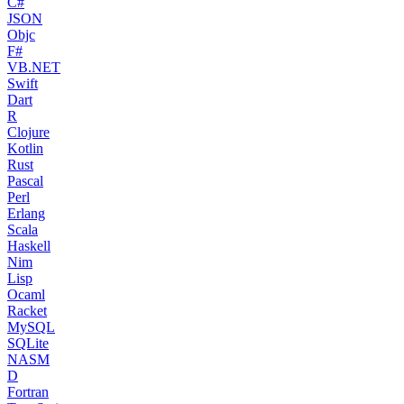
C#
JSON
Objc
F#
VB.NET
Swift
Dart
R
Clojure
Kotlin
Rust
Pascal
Perl
Erlang
Scala
Haskell
Nim
Lisp
Ocaml
Racket
MySQL
SQLite
NASM
D
Fortran