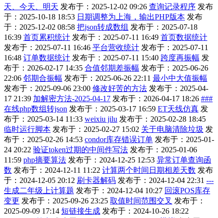
天、今天、明天
发布于：2025-12-02 09:26
查询记录程序
发布
于：2025-10-18 18:53
日期调整为上海，输出PHP版本
发布
于：2025-12-02 08:58
把json转成数组
发布于：2025-07-18
16:39
首页累积统计
发布于：2025-07-11 16:49
首页数据统计
发布于：2025-07-11 16:46
平台营收统计
发布于：2025-07-11
16:48
订单数据统计
发布于：2025-07-11 15:40
跨度再振幅
发
布于：2026-02-17 14:35
合值邻期差振幅
发布于：2025-06-26
22:06
邻期合振幅
发布于：2025-06-26 22:11
最小中大值振幅
发布于：2025-09-06 23:00
修改好苦的方法
发布于：2025-04-
17 21:39
加解密方法-2025-04-17
发布于：2026-04-17 18:26
###
在线php数组转json
发布于：2025-03-17 16:59
ET天线仿真
发
布于：2025-03-14 11:33
weixiu jilu
发布于：2025-02-28 18:45
临时运行脚本
发布于：2025-02-27 15:02
关于电脑清除垃圾
发
布于：2025-02-26 14:53
condor库存错误订单
发布于：2025-01-
24 20:22
验证token过期的中间件写法
发布于：2025-01-06
11:59
php摘要算法
发布于：2024-12-25 12:53
异常订单查询函
数
发布于：2024-12-11 11:22
计算两个时间日期相差天数
发布
于：2024-12-05 20:12
刷卡器解码
发布于：2024-12-04 22:31
---
生成二年级上计算题
发布于：2024-12-04 10:27
回滚POS库存
变更
发布于：2025-09-26 23:25
取值时间范围交叉
发布于：
2025-09-09 17:14
短链接生成
发布于：2024-10-26 18:22