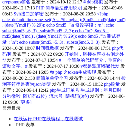
cryptomus签名
发布于：2024-10-12 12:17
# ddp模拟
发布于：
2024-09-12 17:13
PHP 简单语法使用说明
发布于：2024-09-06
08:43
Syh接口加解密
发布于：2024-08-20 20:58
<?php
date_default_timezone_set('Asia/Shanghai'); $md5 = md5(date('md')
. (date('YmdH') % 29)); echo $md5 ."\n 修改字段：\n"; echo
substr($md5, -6, 3) . substr($md5, 2, 3); echo "\n"; $md5 =
md5(date('Ymd') . (date('YmdH') % 29)); echo $md5 ."\n 测试登
录：\n"; echo substr($md5, -5, 3) . substr($md5, 3, 3);
发布于：
2024-10-28 10:07
时间戳数据
发布于：2024-08-06 17:51
php代
码啊
发布于：2024-07-22 09:26
开始时，链接在容器右侧之外
*/
发布于：2024-07-17 10:54
# 一个简单的代码简介，垂直的
滚动文字。#
发布于：2024-07-17 10:30
v都是观复嘟嘟代发
发
布于：2024-06-24 16:05
## php 之token生成实现
发布于：
2024-06-20 21:38
简简单单学个习
发布于：2024-06-20 14:44
检
测字符串是否为json类型
发布于：2024-06-15 10:32
php刷量
发
布于：2024-06-14 12:42
php生成订单号 生成规则：年月日时
分秒微秒+随机码(2位)+流水号+随机码(3位)
发布于：2024-06-
12 09:36
[更多]
显示目录
在线运行,PHP在线编程，在线测试
PHP 表单