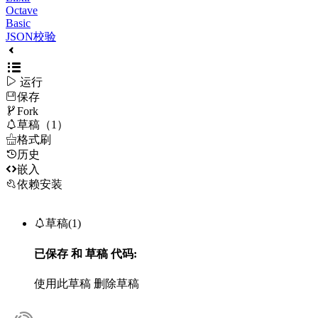
Octave
Basic
JSON校验

运行
保存

Fork

草稿（1）

格式刷
历史

嵌入
依赖安装

草稿(1)
已保存
和
草稿
代码:
使用此草稿
删除草稿