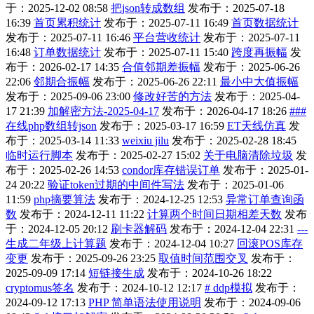
于：2025-12-02 08:58
把json转成数组
发布于：2025-07-18
16:39
首页累积统计
发布于：2025-07-11 16:49
首页数据统计
发布于：2025-07-11 16:46
平台营收统计
发布于：2025-07-11
16:48
订单数据统计
发布于：2025-07-11 15:40
跨度再振幅
发
布于：2026-02-17 14:35
合值邻期差振幅
发布于：2025-06-26
22:06
邻期合振幅
发布于：2025-06-26 22:11
最小中大值振幅
发布于：2025-09-06 23:00
修改好苦的方法
发布于：2025-04-
17 21:39
加解密方法-2025-04-17
发布于：2026-04-17 18:26
###
在线php数组转json
发布于：2025-03-17 16:59
ET天线仿真
发
布于：2025-03-14 11:33
weixiu jilu
发布于：2025-02-28 18:45
临时运行脚本
发布于：2025-02-27 15:02
关于电脑清除垃圾
发
布于：2025-02-26 14:53
condor库存错误订单
发布于：2025-01-
24 20:22
验证token过期的中间件写法
发布于：2025-01-06
11:59
php摘要算法
发布于：2024-12-25 12:53
异常订单查询函
数
发布于：2024-12-11 11:22
计算两个时间日期相差天数
发布
于：2024-12-05 20:12
刷卡器解码
发布于：2024-12-04 22:31
---
生成二年级上计算题
发布于：2024-12-04 10:27
回滚POS库存
变更
发布于：2025-09-26 23:25
取值时间范围交叉
发布于：
2025-09-09 17:14
短链接生成
发布于：2024-10-26 18:22
cryptomus签名
发布于：2024-10-12 12:17
# ddp模拟
发布于：
2024-09-12 17:13
PHP 简单语法使用说明
发布于：2024-09-06