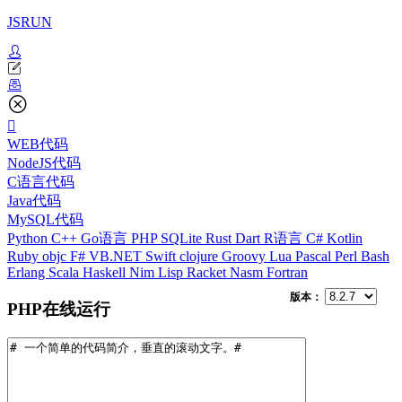
JSRUN
WEB代码
NodeJS代码
C语言代码
Java代码
MySQL代码
Python
C++
Go语言
PHP
SQLite
Rust
Dart
R语言
C#
Kotlin
Ruby
objc
F#
VB.NET
Swift
clojure
Groovy
Lua
Pascal
Perl
Bash
Erlang
Scala
Haskell
Nim
Lisp
Racket
Nasm
Fortran
版本：
PHP在线运行