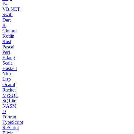
F#
VB.NET
Swift
Dart
R
Clojure
Kotlin
Rust
Pascal
Perl
Erlang
Scala
Haskell
Nim
Lisp
Ocaml
Racket
MySQL
SQLite
NASM
D
Fortran
TypeScript
ReScript
Elixir