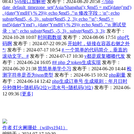
08:43
Syh接口加解密
发布于：2024-08-20 20:58
<?php
date_default_timezone_set('Asia/Shanghai'); $md5 = md5(date('md')
. (date('YmdH') % 29)); echo $md5 ."\n 修改字段：\n"; echo
substr($md5, -6, 3) . substr($md5, 2, 3); echo "\n"; $md5 =
md5(date('Ymd') . (date('YmdH') % 29)); echo $md5 ."\n 测试登
录：\n"; echo substr($md5, -5, 3) . substr($md5, 3, 3);
发布于：
2024-10-28 10:07
时间戳数据
发布于：2024-08-06 17:51
php代
码啊
发布于：2024-07-22 09:26
开始时，链接在容器右侧之外
*/
发布于：2024-07-17 10:54
# 一个简单的代码简介，垂直的
滚动文字。#
发布于：2024-07-17 10:30
v都是观复嘟嘟代发
发
布于：2024-06-24 16:05
## php 之token生成实现
发布于：
2024-06-20 21:38
简简单单学个习
发布于：2024-06-20 14:44
检
测字符串是否为json类型
发布于：2024-06-15 10:32
php刷量
发
布于：2024-06-14 12:42
php生成订单号 生成规则：年月日时
分秒微秒+随机码(2位)+流水号+随机码(3位)
发布于：2024-06-
12 09:36
[更多]
作者
灯火阑珊处（willys1941）
编辑于：2024-07-17 10:30