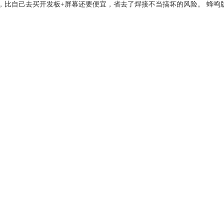
成品，比自己去买开发板+屏幕还要便宜，省去了焊接不当搞坏的风险。 蜂鸣