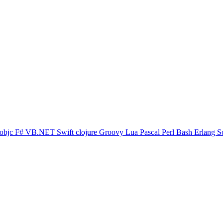
objc
F#
VB.NET
Swift
clojure
Groovy
Lua
Pascal
Perl
Bash
Erlang
S