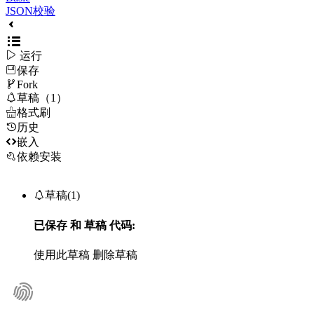
JSON校验

运行
保存

Fork

草稿（1）

格式刷
历史

嵌入
依赖安装

草稿(1)
已保存
和
草稿
代码:
使用此草稿
删除草稿