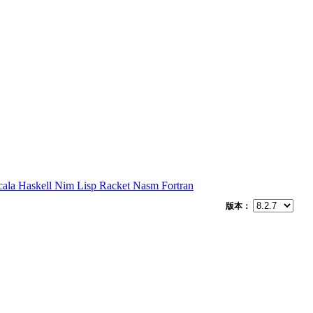
cala
Haskell
Nim
Lisp
Racket
Nasm
Fortran
版本：