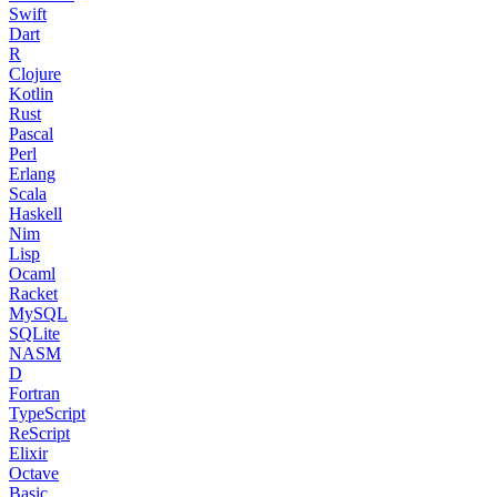
Swift
Dart
R
Clojure
Kotlin
Rust
Pascal
Perl
Erlang
Scala
Haskell
Nim
Lisp
Ocaml
Racket
MySQL
SQLite
NASM
D
Fortran
TypeScript
ReScript
Elixir
Octave
Basic