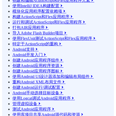
创建和编辑ActionScript和Flex应用程序元素

使用IntelliJ IDEA构建配置

模块化应用程序配置依赖项

构建ActionScript和Flex应用程序

运行和调试ActionScript和Flex应用程序

打包AIR应用程序

导入Adobe Flash Builder项目

使用FlexUnit测试ActionScript和Flex应用程序

特定于ActionScript的重构

Android支持

Android开发入门

创建Android应用程序组件

创建Android应用程序资源

创建Android应用程序图标

使用Android UI设计器添加和编辑布局组件

重构Android XML布局文件

创建Android运行/调试配置

Android手动选择目标设备

使用Logcat调试Android应用程序

管理虚拟设备

测试Android应用程序

使用库项目共享Android源代码和资源
