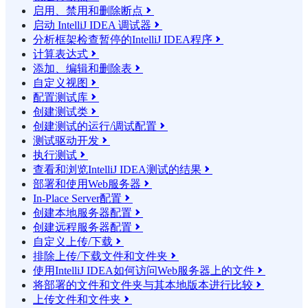
启用、禁用和删除断点

启动 IntelliJ IDEA 调试器

分析框架检查暂停的IntelliJ IDEA程序

计算表达式

添加、编辑和删除表

自定义视图

配置测试库

创建测试类

创建测试的运行/调试配置

测试驱动开发

执行测试

查看和浏览IntelliJ IDEA测试的结果

部署和使用Web服务器

In-Place Server配置

创建本地服务器配置

创建远程服务器配置

自定义上传/下载

排除上传/下载文件和文件夹

使用IntelliJ IDEA如何访问Web服务器上的文件

将部署的文件和文件夹与其本地版本进行比较

上传文件和文件夹
