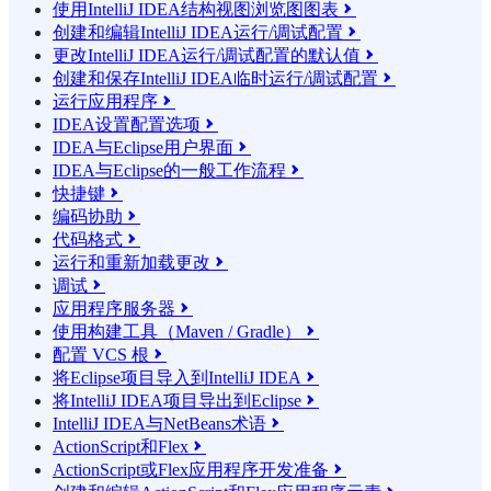
使用IntelliJ IDEA结构视图浏览图图表

创建和编辑IntelliJ IDEA运行/调试配置

更改IntelliJ IDEA运行/调试配置的默认值

创建和保存IntelliJ IDEA临时运行/调试配置

运行应用程序

IDEA设置配置选项

IDEA与Eclipse用户界面

IDEA与Eclipse的一般工作流程

快捷键

编码协助

代码格式

运行和重新加载更改

调试

应用程序服务器

使用构建工具（Maven / Gradle）

配置 VCS 根

将Eclipse项目导入到IntelliJ IDEA

将IntelliJ IDEA项目导出到Eclipse

IntelliJ IDEA与NetBeans术语

ActionScript和Flex

ActionScript或Flex应用程序开发准备
