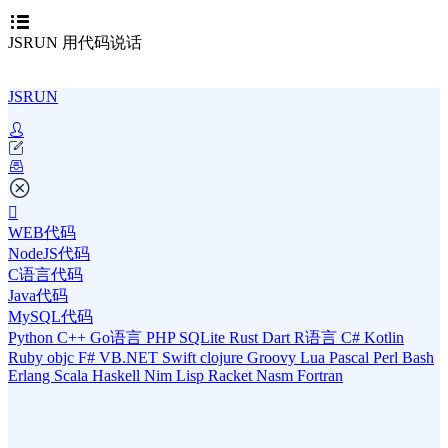
JSRUN 用代码说话
JSRUN
WEB代码
NodeJS代码
C语言代码
Java代码
MySQL代码
Python
C++
Go语言
PHP
SQLite
Rust
Dart
R语言
C#
Kotlin
Ruby
objc
F#
VB.NET
Swift
clojure
Groovy
Lua
Pascal
Perl
Bash
Erlang
Scala
Haskell
Nim
Lisp
Racket
Nasm
Fortran