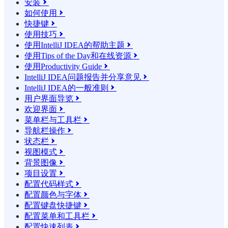
安装

如何使用

快捷键

使用技巧

使用IntelliJ IDEA的帮助主题

使用Tips of the Day和在线资源

使用Productivity Guide

IntelliJ IDEA问题报告并分享意见

IntelliJ IDEA的一般准则

用户界面导览

欢迎界面

菜单栏与工具栏

导航栏操作

状态栏

视图模式

背景图像

项目设置

配置代码样式

配置颜色与字体

配置键盘快捷键

配置菜单和工具栏

配置快速列表
