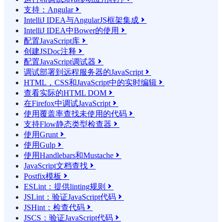
支持：Angular

IntelliJ IDEA与AngularJS框架集成

IntelliJ IDEA中Bower的使用

配置JavaScript库

创建JSDoc注释

配置JavaScript调试器

调试部署到远程服务器的JavaScript

HTML，CSS和JavaScript中的实时编辑

查看实际的HTML DOM

在Firefox中调试JavaScript

使用覆盖率查找未使用的代码

支持Flow静态类型检查器

使用Grunt

使用Gulp

使用Handlebars和Mustache

JavaScript文档查找

Postfix模板

ESLint：提供linting规则

JSLint：验证JavaScript代码

JSHint：检查代码

JSCS：验证JavaScript代码
