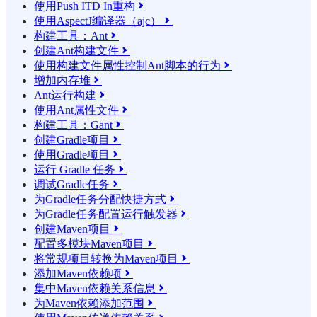
使用Push ITD In重构

使用AspectJ编译器（ajc）

构建工具：Ant

创建Ant构建文件

使用构建文件属性控制Ant脚本的行为

增加内存堆

Ant运行构建

使用Ant属性文件

构建工具：Gant

创建Gradle项目

使用Gradle项目

运行 Gradle 任务

调试Gradle任务

为Gradle任务分配快捷方式

为Gradle任务配置运行触发器

创建Maven项目

配置多模块Maven项目

将常规项目转换为Maven项目

添加Maven依赖项

集中Maven依赖关系信息

为Maven依赖添加范围
