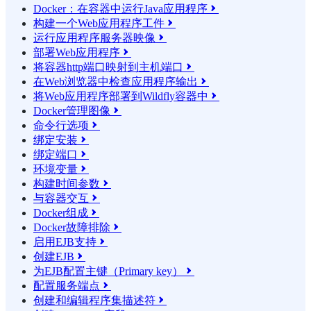
Docker：在容器中运行Java应用程序

构建一个Web应用程序工件

运行应用程序服务器映像

部署Web应用程序

将容器http端口映射到主机端口

在Web浏览器中检查应用程序输出

将Web应用程序部署到Wildfly容器中

Docker管理图像

命令行选项

绑定安装

绑定端口

环境变量

构建时间参数

与容器交互

Docker组成

Docker故障排除

启用EJB支持

创建EJB

为EJB配置主键（Primary key）

配置服务端点

创建和编辑程序集描述符
