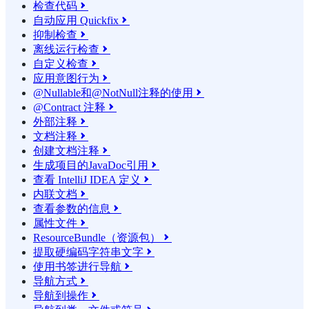
检查代码

自动应用 Quickfix

抑制检查

离线运行检查

自定义检查

应用意图行为

@Nullable和@NotNull注释的使用

@Contract 注释

外部注释

文档注释

创建文档注释

生成项目的JavaDoc引用

查看 IntelliJ IDEA 定义

内联文档

查看参数的信息

属性文件

ResourceBundle（资源包）

提取硬编码字符串文字

使用书签进行导航

导航方式

导航到操作
