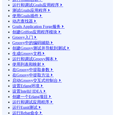
运行和调试Grails应用程序

测试Grails应用程序

使用Grails插件

动态查找器

Grails Application Forge服务

创建Griffon应用程序模块

Groovy入门

Groovy中的编码辅助

创建Groovy测试并导航到测试

生成Groovy文档

运行和调试Groovy脚本

使用列表和映射

在Groovy中提取参数

在Groovy中提取方法

启动Groovy交互式控制台

设置Erlang环境

设置IntelliJ IDEA

创建一个Erlang项目

运行和调试应用程序

运行Eunit测试

运行Rebar命令
