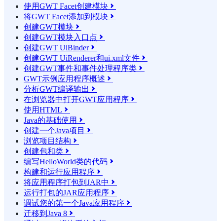
使用GWT Facet创建模块

将GWT Facet添加到模块

创建GWT模块

创建GWT模块入口点

创建GWT UiBinder

创建GWT UiRenderer和ui.xml文件

创建GWT事件和事件处理程序类

GWT示例应用程序概述

分析GWT编译输出

在浏览器中打开GWT应用程序

使用HTML

Java的基础使用

创建一个Java项目

浏览项目结构

创建包和类

编写HelloWorld类的代码

构建和运行应用程序

将应用程序打包到JAR中

运行打包的JAR应用程序

调试您的第一个Java应用程序

迁移到Java 8
