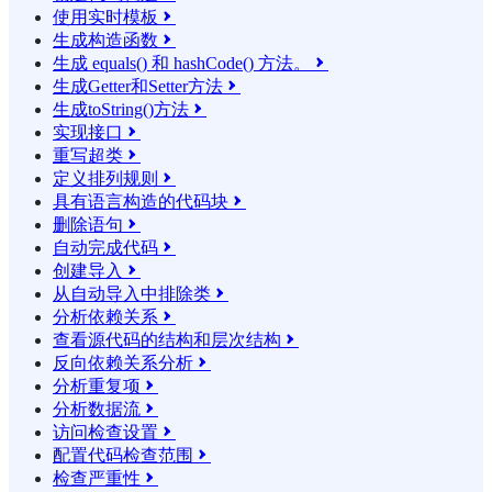
使用实时模板

生成构造函数

生成 equals() 和 hashCode() 方法。

生成Getter和Setter方法

生成toString()方法

实现接口

重写超类

定义排列规则

具有语言构造的代码块

删除语句

自动完成代码

创建导入

从自动导入中排除类

分析依赖关系

查看源代码的结构和层次结构

反向依赖关系分析

分析重复项

分析数据流

访问检查设置

配置代码检查范围

检查严重性
