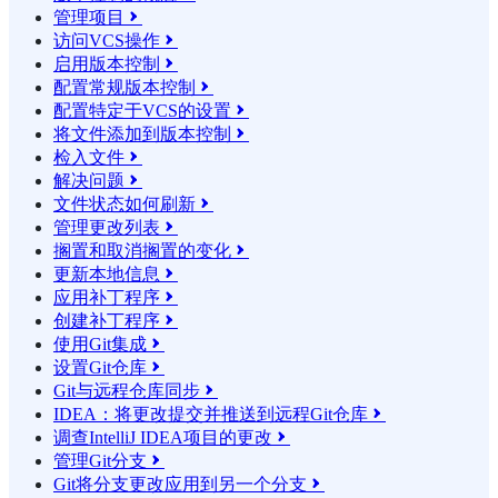
管理项目

访问VCS操作

启用版本控制

配置常规版本控制

配置特定于VCS的设置

将文件添加到版本控制

检入文件

解决问题

文件状态如何刷新

管理更改列表

搁置和取消搁置的变化

更新本地信息

应用补丁程序

创建补丁程序

使用Git集成

设置Git仓库

Git与远程仓库同步

IDEA：将更改提交并推送到远程Git仓库

调查IntelliJ IDEA项目的更改

管理Git分支

Git将分支更改应用到另一个分支
