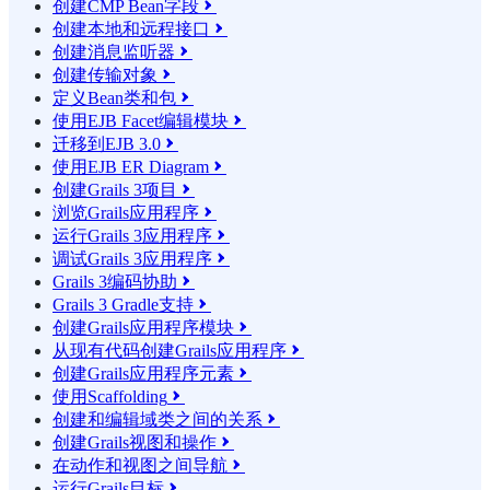
创建CMP Bean字段

创建本地和远程接口

创建消息监听器

创建传输对象

定义Bean类和包

使用EJB Facet编辑模块

迁移到EJB 3.0

使用EJB ER Diagram

创建Grails 3项目

浏览Grails应用程序

运行Grails 3应用程序

调试Grails 3应用程序

Grails 3编码协助

Grails 3 Gradle支持

创建Grails应用程序模块

从现有代码创建Grails应用程序

创建Grails应用程序元素

使用Scaffolding

创建和编辑域类之间的关系

创建Grails视图和操作

在动作和视图之间导航

运行Grails目标
