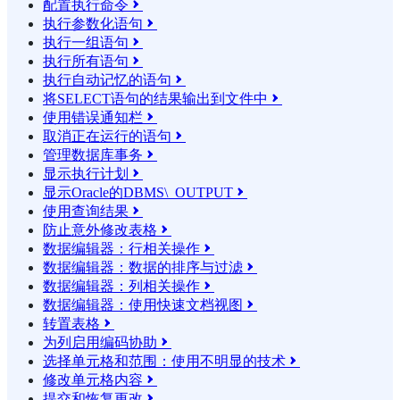
配置执行命令

执行参数化语句

执行一组语句

执行所有语句

执行自动记忆的语句

将SELECT语句的结果输​​出到文件中

使用错误通知栏

取消正在运行的语句

管理数据库事务

显示执行计划

显示Oracle的DBMS\_OUTPUT

使用查询结果

防止意外修改表格

数据编辑器：行相关操作

数据编辑器：数据的排序与过滤

数据编辑器：列相关操作

数据编辑器：使用快速文档视图

转置表格

为列启用编码协助

选择单元格和范围：使用不明显的技术

修改单元格内容

提交和恢复更改
