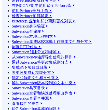
通过Perforce集成解决冲突

在P4CONFIG中使用多个Perforce库

使用Perforce离线工作

检查Perforce项目状态

Perforce作业附加和分离到更改列表

Subversion身份验证

Subversion存储库

Subversion本地工作副本

Subversion集成比较本地工作副本文件与分支

配置HTTP代理

Subversion创建分支和标签

从Subversion存储库导出信息的操作

通过Subversion将更改集成到分支

集成SVN项目或目录

将更改集成到功能分支

锁定和解锁文件和文件夹

解决Subversion版本控制的文本冲突

Subversion共享目录

Subversion查看和快速处理更改列表

Subversion查看合并源

查看属性的差异

诊断Subversion集成的问题
