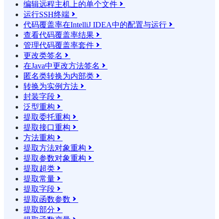
编辑远程主机上的单个文件

运行SSH终端

代码覆盖率在IntelliJ IDEA中的配置与运行

查看代码覆盖率结果

管理代码覆盖率套件

更改类签名

在Java中更改方法签名

匿名类转换为内部类

转换为实例方法

封装字段

泛型重构

提取委托重构

提取接口重构

方法重构

提取方法对象重构

提取参数对象重构

提取超类

提取常量

提取字段

提取函数参数

提取部分
