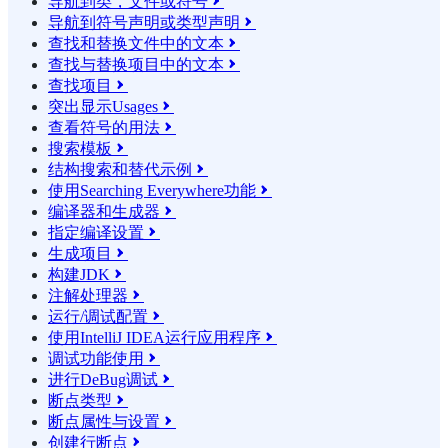
导航到类，文件或符号

导航到符号声明或类型声明

查找和替换文件中的文本

查找与替换项目中的文本

查找项目

突出显示Usages

查看符号的用法

搜索模板

结构搜索和替代示例

使用Searching Everywhere功能

编译器和生成器

指定编译设置

生成项目

构建JDK

注解处理器

运行/调试配置

使用IntelliJ IDEA运行应用程序

调试功能使用

进行DeBug调试

断点类型

断点属性与设置

创建行断点
