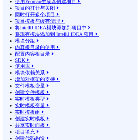
使用Yeoman生成器创建项目

项目的打开与关闭

同时打开多个项目

项目模板与缓存清理

将IntelliJ IDEA模块添加到项目中

将现有模块添加到 IntelliJ IDEA 项目

模块分组

内容根目录的使用

配置内容根目录

SDK

使用库

模块依赖关系

增加对框架的支持

文件模板变量

创建文件模板

实时模板类型

实时模板变量

实时模板组

创建实时模板

共享实时面板

项目填充

创建代码构造
