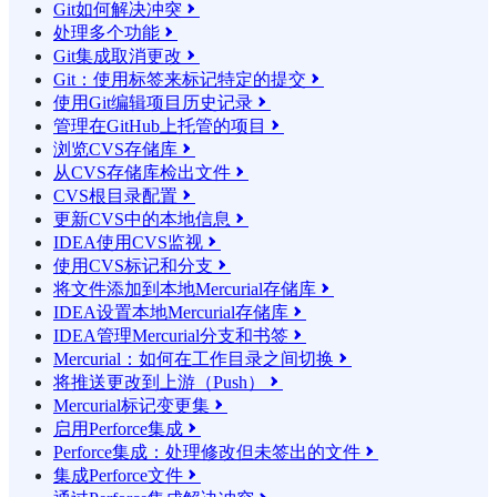
Git如何解决冲突

处理多个功能

Git集成取消更改

Git：使用标签来标记特定的提交

使用Git编辑项目历史记录

管理在GitHub上托管的项目

浏览CVS存储库

从CVS存储库检出文件

CVS根目录配置

更新CVS中的本地信息

IDEA使用CVS监视

使用CVS标记和分支

将文件添加到本地Mercurial存储库

IDEA设置本地Mercurial存储库

IDEA管理Mercurial分支和书签

Mercurial：如何在工作目录之间切换

将推送更改到上游（Push）

Mercurial标记变更集

启用Perforce集成

Perforce集成：处理修改但未签出的文件

集成Perforce文件
