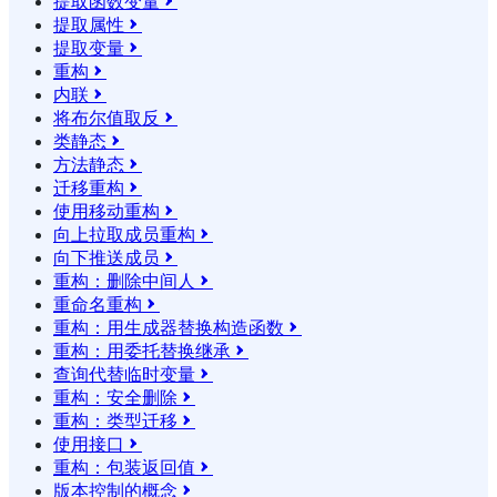
提取函数变量

提取属性

提取变量

重构

内联

将布尔值取反

类静态

方法静态

迁移重构

使用移动重构

向上拉取成员重构

向下推送成员

重构：删除中间人

重命名重构

重构：用生成器替换构造函数

重构：用委托替换继承

查询代替临时变量

重构：安全删除

重构：类型迁移

使用接口

重构：包装返回值

版本控制的概念
