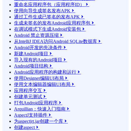
重命名应用程序包（应用程序ID）

使用向导生成签名发布APK

通过工件生成已签名的发布APK

生成未签名的发布Android应用程序包

在调试模式下生成Android安装包

Android 禁止资源压缩

从IntelliJ IDEA访问Android SQLite数据库

Android开发的先决条件

新建Android项目

导入现有的Android项目

Android项目结构

Android应用程序的构建和运行

使用Designer编辑UI布局

使用文本编辑器编辑UI布局

应用程序交互

创建单元测试

打包Android应用程序

Arquillian：快速入门指南

AspectJ支持插件

为aspectjrt.jar创建一个库

创建aspect
