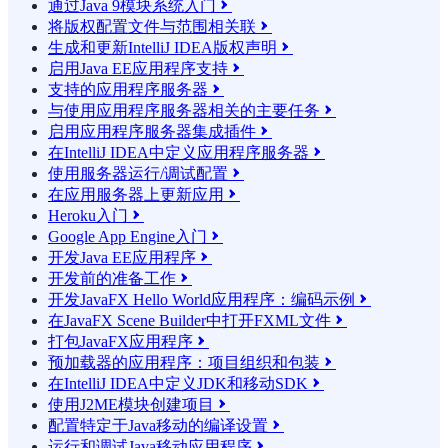
通过Java 9模块系统入门

将版权配置文件与范围相关联

生成和更新IntelliJ IDEA版权声明

启用Java EE应用程序支持

支持的应用程序服务器

与使用应用程序服务器相关的主要任务

启用应用程序服务器集成插件

在IntelliJ IDEA中定义应用程序服务器

使用服务器运行/调试配置

在应用服务器上更新应用

Heroku入门

Google App Engine入门

开发Java EE应用程序

开发前的准备工作

开发JavaFX Hello World应用程序：编码示例

在JavaFX Scene Builder中打开FXML文件

打包JavaFX应用程序

预加载器的应用程序：项目组织和包装

在IntelliJ IDEA中定义JDK和移动SDK

使用J2ME模块创建项目

配置特定于Java移动的编译设置

运行和调试Java移动应用程序
