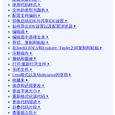
使用代码样式

文件的类型与颜色

配置文件编码

切换启动JDK与共享IDE设置

如何导出IDE设置以及配置浏览器

编辑器

编辑器中选择文本

剪切、复制和粘贴

在IntelliJ IDEA和Explorer / Finder之间复制和粘贴

注释操作

撤销和重做

打开/重新打开文件

关闭文件

Lens模式以及Multicursor的使用

收藏夹

保存和还原更改

更改字体大小

重新格式化源代码

更改代码缩进

折叠代码片段

查看插入符
