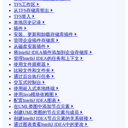
TFS工作区

从TFS存储库签出

TFS签入

本地历史记录

插件

安装、更新和卸载存储库插件

管理企业插件存储库

从磁盘安装插件

将IntelliJ IDEA插件添加到企业存储库

管理IntelliJ IDEA的任务和上下文

使用文件观察器

比较文件和文件夹

通过后台执行任务

交互式控制台

使用嵌入式本地终端

使用Java模块依赖图

配置IntelliJ IDEA图表

在UML类图中添加节点元素

创建UML类图的节点元素与成员

创建IntelliJ IDEA节点元素的关系链接

通过图表查看IntelliJ IDEA中的更改
