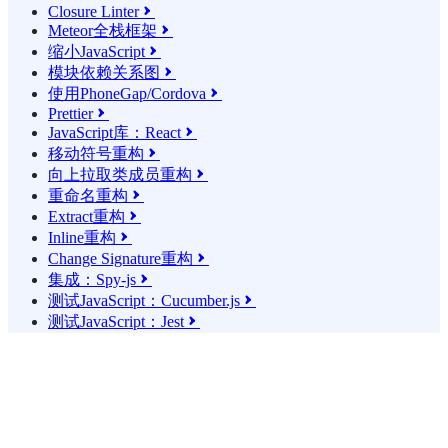
Closure Linter

Meteor全栈框架

缩小JavaScript

模块依赖关系图

使用PhoneGap/Cordova

Prettier

JavaScript库：React

移动符号重构

向上拉取类成员重构

重命名重构

Extract重构

Inline重构

Change Signature重构

集成：Spy-js

测试JavaScript：Cucumber.js

测试JavaScript：Jest
