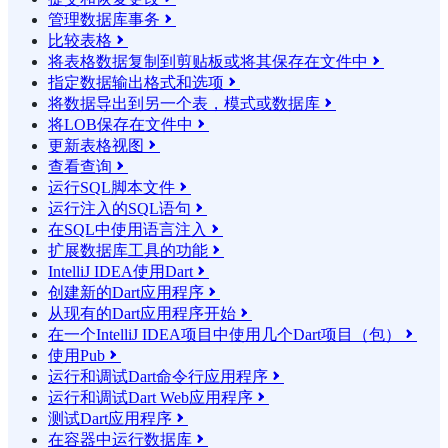
管理数据库事务

比较表格

将表格数据复制到剪贴板或将其保存在文件中

指定数据输出格式和选项

将数据导出到另一个表，模式或数据库

将LOB保存在文件中

更新表格视图

查看查询

运行SQL脚本文件

运行注入的SQL语句

在SQL中使用语言注入

扩展数据库工具的功能

IntelliJ IDEA使用Dart

创建新的Dart应用程序

从现有的Dart应用程序开始

在一个IntelliJ IDEA项目中使用几个Dart项目（包）

使用Pub

运行和调试Dart命令行应用程序

运行和调试Dart Web应用程序

测试Dart应用程序

在容器中运行数据库
