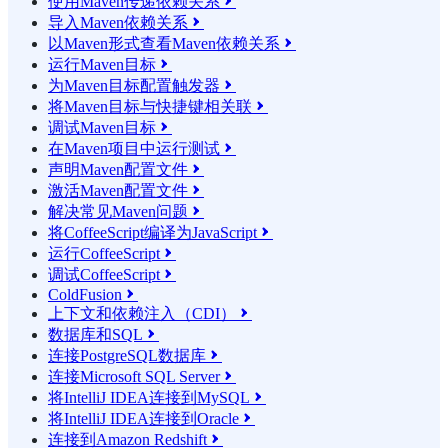
使用Maven传递依赖关系

导入Maven依赖关系

以Maven形式查看Maven依赖关系

运行Maven目标

为Maven目标配置触发器

将Maven目标与快捷键相关联

调试Maven目标

在Maven项目中运行测试

声明Maven配置文件

激活Maven配置文件

解决常见Maven问题

将CoffeeScript编译为JavaScript

运行CoffeeScript

调试CoffeeScript

ColdFusion

上下文和依赖注入（CDI）

数据库和SQL

连接PostgreSQL数据库

连接Microsoft SQL Server

将IntelliJ IDEA连接到MySQL

将IntelliJ IDEA连接到Oracle

连接到Amazon Redshift
