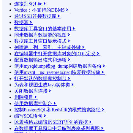
连接到SQLite

Vertica：不支持的DBMS

通过SSH连接数据库

数据源

数据库工具窗口的基本使用

同步数据库数据源的视图

数据库工具窗口显示模式

创建表、列、索引、主键或外键

在编辑器中打开数据库对象的DDL定义

配置数据输出格式和选项

使用mysqldump或pg_dump创建数据库备份

使用mysql、pg_restore或psql恢复数据转储

打开默认的数据库控制台

为表和视图生成Java实体类

关闭数据库连接

删除项目

使用数据库控制台

控制PostgreSQL和Redshift的模式搜索路径

编写SQL语句

以表格格式编辑INSERT语句的数据

在数据库工具窗口中导航到表格或列视图
