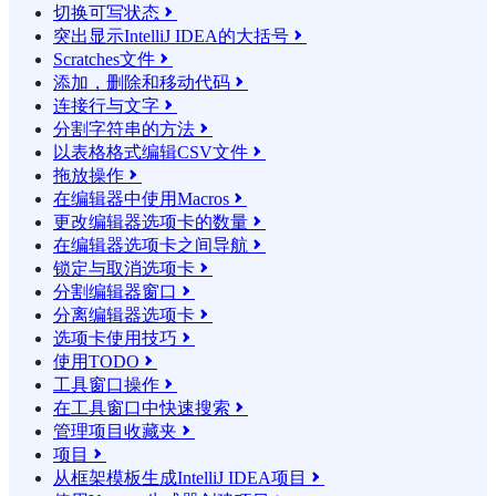
切换可写状态

突出显示IntelliJ IDEA的大括号

Scratches文件

添加，删除和移动代码

连接行与文字

分割字符串的方法

以表格格式编辑CSV文件

拖放操作

在编辑器中使用Macros

更改编辑器选项卡的数量

在编辑器选项卡之间导航

锁定与取消选项卡

分割编辑器窗口

分离编辑器选项卡

选项卡使用技巧

使用TODO

工具窗口操作

在工具窗口中快速搜索

管理项目收藏夹

项目

从框架模板生成IntelliJ IDEA项目
