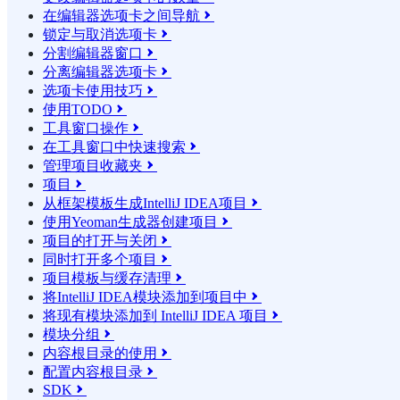
在编辑器选项卡之间导航

锁定与取消选项卡

分割编辑器窗口

分离编辑器选项卡

选项卡使用技巧

使用TODO

工具窗口操作

在工具窗口中快速搜索

管理项目收藏夹

项目

从框架模板生成IntelliJ IDEA项目

使用Yeoman生成器创建项目

项目的打开与关闭

同时打开多个项目

项目模板与缓存清理

将IntelliJ IDEA模块添加到项目中

将现有模块添加到 IntelliJ IDEA 项目

模块分组

内容根目录的使用

配置内容根目录

SDK
