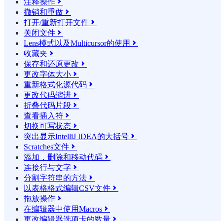
注释操作

撤销和重做

打开/重新打开文件

关闭文件

Lens模式以及Multicursor的使用

收藏夹

保存和还原更改

更改字体大小

重新格式化源代码

更改代码缩进

折叠代码片段

查看插入符

切换可写状态

突出显示IntelliJ IDEA的大括号

Scratches文件

添加，删除和移动代码

连接行与文字

分割字符串的方法

以表格格式编辑CSV文件

拖放操作

在编辑器中使用Macros

更改编辑器选项卡的数量
