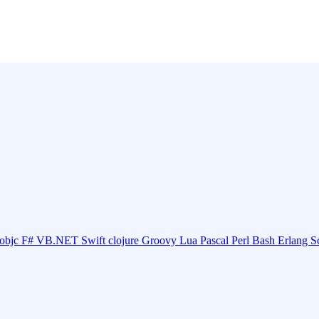
objc
F#
VB.NET
Swift
clojure
Groovy
Lua
Pascal
Perl
Bash
Erlang
S