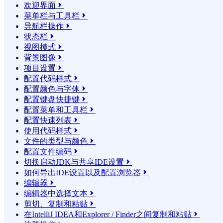
欢迎界面

菜单栏与工具栏

导航栏操作

状态栏

视图模式

背景图像

项目设置

配置代码样式

配置颜色与字体

配置键盘快捷键

配置菜单和工具栏

配置快速列表

使用代码样式

文件的类型与颜色

配置文件编码

切换启动JDK与共享IDE设置

如何导出IDE设置以及配置浏览器

编辑器

编辑器中选择文本

剪切、复制和粘贴

在IntelliJ IDEA和Explorer / Finder之间复制和粘贴
