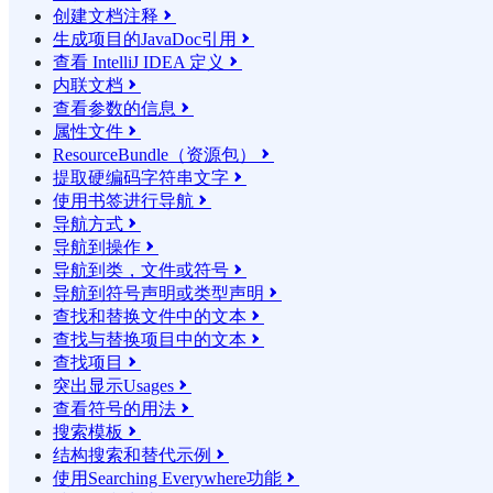
创建文档注释

生成项目的JavaDoc引用

查看 IntelliJ IDEA 定义

内联文档

查看参数的信息

属性文件

ResourceBundle（资源包）

提取硬编码字符串文字

使用书签进行导航

导航方式

导航到操作

导航到类，文件或符号

导航到符号声明或类型声明

查找和替换文件中的文本

查找与替换项目中的文本

查找项目

突出显示Usages

查看符号的用法

搜索模板

结构搜索和替代示例

使用Searching Everywhere功能
