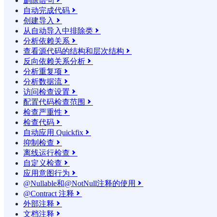
删除语句

自动完成代码

创建导入

从自动导入中排除类

分析依赖关系

查看源代码的结构和层次结构

反向依赖关系分析

分析重复项

分析数据流

访问检查设置

配置代码检查范围

检查严重性

检查代码

自动应用 Quickfix

抑制检查

离线运行检查

自定义检查

应用意图行为

@Nullable和@NotNull注释的使用

@Contract 注释

外部注释

文档注释
