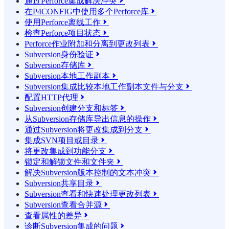
通过Perforce集成解决冲突

在P4CONFIG中使用多个Perforce库

使用Perforce离线工作

检查Perforce项目状态

Perforce作业附加和分离到更改列表

Subversion身份验证

Subversion存储库

Subversion本地工作副本

Subversion集成比较本地工作副本文件与分支

配置HTTP代理

Subversion创建分支和标签

从Subversion存储库导出信息的操作

通过Subversion将更改集成到分支

集成SVN项目或目录

将更改集成到功能分支

锁定和解锁文件和文件夹

解决Subversion版本控制的文本冲突

Subversion共享目录

Subversion查看和快速处理更改列表

Subversion查看合并源

查看属性的差异

诊断Subversion集成的问题
