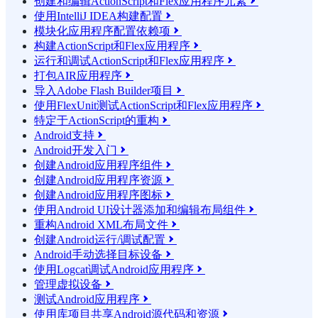
创建和编辑ActionScript和Flex应用程序元素

使用IntelliJ IDEA构建配置

模块化应用程序配置依赖项

构建ActionScript和Flex应用程序

运行和调试ActionScript和Flex应用程序

打包AIR应用程序

导入Adobe Flash Builder项目

使用FlexUnit测试ActionScript和Flex应用程序

特定于ActionScript的重构

Android支持

Android开发入门

创建Android应用程序组件

创建Android应用程序资源

创建Android应用程序图标

使用Android UI设计器添加和编辑布局组件

重构Android XML布局文件

创建Android运行/调试配置

Android手动选择目标设备

使用Logcat调试Android应用程序

管理虚拟设备

测试Android应用程序

使用库项目共享Android源代码和资源
