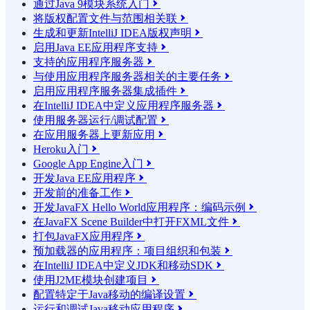
通过Java 9模块系统入门

将版权配置文件与范围相关联

生成和更新IntelliJ IDEA版权声明

启用Java EE应用程序支持

支持的应用程序服务器

与使用应用程序服务器相关的主要任务

启用应用程序服务器集成插件

在IntelliJ IDEA中定义应用程序服务器

使用服务器运行/调试配置

在应用服务器上更新应用

Heroku入门

Google App Engine入门

开发Java EE应用程序

开发前的准备工作

开发JavaFX Hello World应用程序：编码示例

在JavaFX Scene Builder中打开FXML文件

打包JavaFX应用程序

预加载器的应用程序：项目组织和包装

在IntelliJ IDEA中定义JDK和移动SDK

使用J2ME模块创建项目

配置特定于Java移动的编译设置

运行和调试Java移动应用程序
