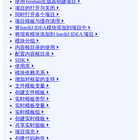
使用Yeoman生成器创建项目

项目的打开与关闭

同时打开多个项目

项目模板与缓存清理

将IntelliJ IDEA模块添加到项目中

将现有模块添加到 IntelliJ IDEA 项目

模块分组

内容根目录的使用

配置内容根目录

SDK

使用库

模块依赖关系

增加对框架的支持

文件模板变量

创建文件模板

实时模板类型

实时模板变量

实时模板组

创建实时模板

共享实时面板

项目填充

创建代码构造
