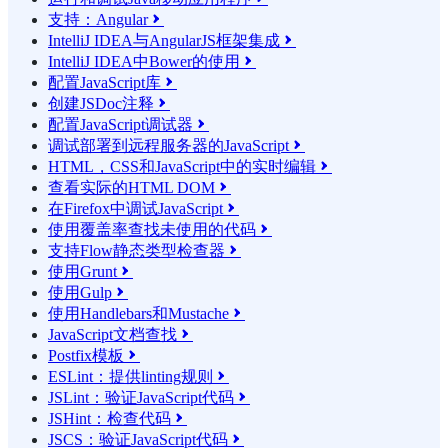
支持：Angular

IntelliJ IDEA与AngularJS框架集成

IntelliJ IDEA中Bower的使用

配置JavaScript库

创建JSDoc注释

配置JavaScript调试器

调试部署到远程服务器的JavaScript

HTML，CSS和JavaScript中的实时编辑

查看实际的HTML DOM

在Firefox中调试JavaScript

使用覆盖率查找未使用的代码

支持Flow静态类型检查器

使用Grunt

使用Gulp

使用Handlebars和Mustache

JavaScript文档查找

Postfix模板

ESLint：提供linting规则

JSLint：验证JavaScript代码

JSHint：检查代码

JSCS：验证JavaScript代码
