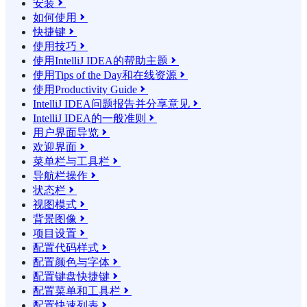
安装

如何使用

快捷键

使用技巧

使用IntelliJ IDEA的帮助主题

使用Tips of the Day和在线资源

使用Productivity Guide

IntelliJ IDEA问题报告并分享意见

IntelliJ IDEA的一般准则

用户界面导览

欢迎界面

菜单栏与工具栏

导航栏操作

状态栏

视图模式

背景图像

项目设置

配置代码样式

配置颜色与字体

配置键盘快捷键

配置菜单和工具栏

配置快速列表
