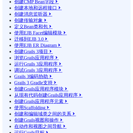
创建CMP Bean字段

创建本地和远程接口

创建消息监听器

创建传输对象

定义Bean类和包

使用EJB Facet编辑模块

迁移到EJB 3.0

使用EJB ER Diagram

创建Grails 3项目

浏览Grails应用程序

运行Grails 3应用程序

调试Grails 3应用程序

Grails 3编码协助

Grails 3 Gradle支持

创建Grails应用程序模块

从现有代码创建Grails应用程序

创建Grails应用程序元素

使用Scaffolding

创建和编辑域类之间的关系

创建Grails视图和操作

在动作和视图之间导航

运行Grails目标
