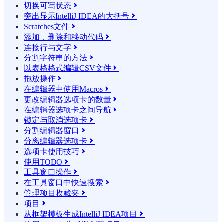
切换可写状态

突出显示IntelliJ IDEA的大括号

Scratches文件

添加，删除和移动代码

连接行与文字

分割字符串的方法

以表格格式编辑CSV文件

拖放操作

在编辑器中使用Macros

更改编辑器选项卡的数量

在编辑器选项卡之间导航

锁定与取消选项卡

分割编辑器窗口

分离编辑器选项卡

选项卡使用技巧

使用TODO

工具窗口操作

在工具窗口中快速搜索

管理项目收藏夹

项目

从框架模板生成IntelliJ IDEA项目
