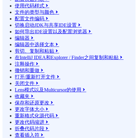
使用代码样式

文件的类型与颜色

配置文件编码

切换启动JDK与共享IDE设置

如何导出IDE设置以及配置浏览器

编辑器

编辑器中选择文本

剪切、复制和粘贴

在IntelliJ IDEA和Explorer / Finder之间复制和粘贴

注释操作

撤销和重做

打开/重新打开文件

关闭文件

Lens模式以及Multicursor的使用

收藏夹

保存和还原更改

更改字体大小

重新格式化源代码

更改代码缩进

折叠代码片段

查看插入符
