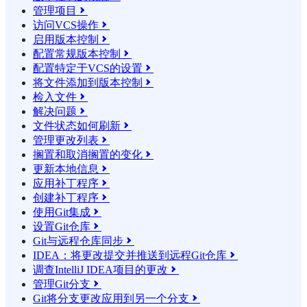
管理项目

访问VCS操作

启用版本控制

配置常规版本控制

配置特定于VCS的设置

将文件添加到版本控制

检入文件

解决问题

文件状态如何刷新

管理更改列表

搁置和取消搁置的变化

更新本地信息

应用补丁程序

创建补丁程序

使用Git集成

设置Git仓库

Git与远程仓库同步

IDEA：将更改提交并推送到远程Git仓库

调查IntelliJ IDEA项目的更改

管理Git分支

Git将分支更改应用到另一个分支
