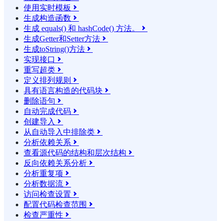
使用实时模板

生成构造函数

生成 equals() 和 hashCode() 方法。

生成Getter和Setter方法

生成toString()方法

实现接口

重写超类

定义排列规则

具有语言构造的代码块

删除语句

自动完成代码

创建导入

从自动导入中排除类

分析依赖关系

查看源代码的结构和层次结构

反向依赖关系分析

分析重复项

分析数据流

访问检查设置

配置代码检查范围

检查严重性
