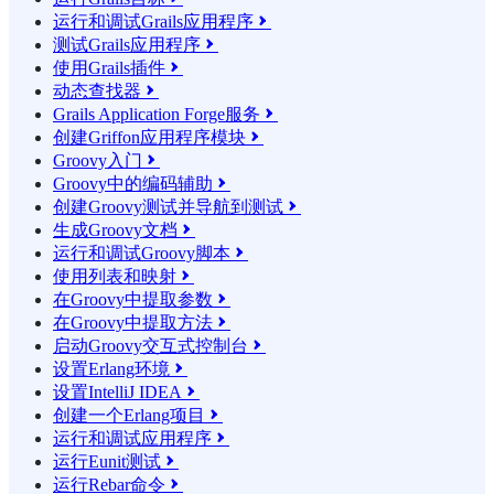
运行和调试Grails应用程序

测试Grails应用程序

使用Grails插件

动态查找器

Grails Application Forge服务

创建Griffon应用程序模块

Groovy入门

Groovy中的编码辅助

创建Groovy测试并导航到测试

生成Groovy文档

运行和调试Groovy脚本

使用列表和映射

在Groovy中提取参数

在Groovy中提取方法

启动Groovy交互式控制台

设置Erlang环境

设置IntelliJ IDEA

创建一个Erlang项目

运行和调试应用程序

运行Eunit测试

运行Rebar命令
