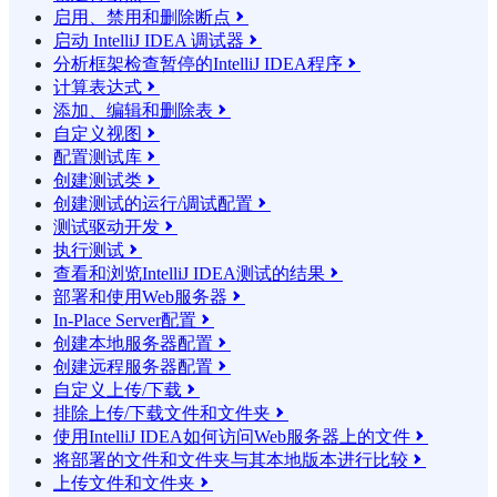
启用、禁用和删除断点

启动 IntelliJ IDEA 调试器

分析框架检查暂停的IntelliJ IDEA程序

计算表达式

添加、编辑和删除表

自定义视图

配置测试库

创建测试类

创建测试的运行/调试配置

测试驱动开发

执行测试

查看和浏览IntelliJ IDEA测试的结果

部署和使用Web服务器

In-Place Server配置

创建本地服务器配置

创建远程服务器配置

自定义上传/下载

排除上传/下载文件和文件夹

使用IntelliJ IDEA如何访问Web服务器上的文件

将部署的文件和文件夹与其本地版本进行比较

上传文件和文件夹
