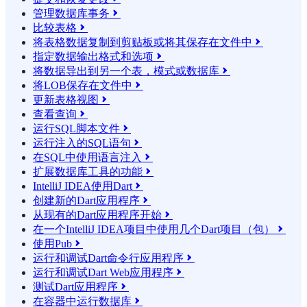
管理数据库事务

比较表格

将表格数据复制到剪贴板或将其保存在文件中

指定数据输出格式和选项

将数据导出到另一个表，模式或数据库

将LOB保存在文件中

更新表格视图

查看查询

运行SQL脚本文件

运行注入的SQL语句

在SQL中使用语言注入

扩展数据库工具的功能

IntelliJ IDEA使用Dart

创建新的Dart应用程序

从现有的Dart应用程序开始

在一个IntelliJ IDEA项目中使用几个Dart项目（包）

使用Pub

运行和调试Dart命令行应用程序

运行和调试Dart Web应用程序

测试Dart应用程序

在容器中运行数据库
