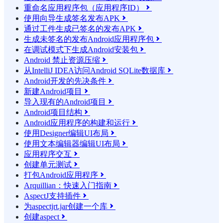
重命名应用程序包（应用程序ID）

使用向导生成签名发布APK

通过工件生成已签名的发布APK

生成未签名的发布Android应用程序包

在调试模式下生成Android安装包

Android 禁止资源压缩

从IntelliJ IDEA访问Android SQLite数据库

Android开发的先决条件

新建Android项目

导入现有的Android项目

Android项目结构

Android应用程序的构建和运行

使用Designer编辑UI布局

使用文本编辑器编辑UI布局

应用程序交互

创建单元测试

打包Android应用程序

Arquillian：快速入门指南

AspectJ支持插件

为aspectjrt.jar创建一个库

创建aspect
