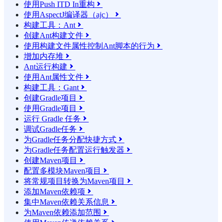
使用Push ITD In重构

使用AspectJ编译器（ajc）

构建工具：Ant

创建Ant构建文件

使用构建文件属性控制Ant脚本的行为

增加内存堆

Ant运行构建

使用Ant属性文件

构建工具：Gant

创建Gradle项目

使用Gradle项目

运行 Gradle 任务

调试Gradle任务

为Gradle任务分配快捷方式

为Gradle任务配置运行触发器

创建Maven项目

配置多模块Maven项目

将常规项目转换为Maven项目

添加Maven依赖项

集中Maven依赖关系信息

为Maven依赖添加范围
