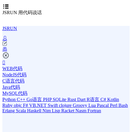
JSRUN 用代码说话
JSRUN
WEB代码
NodeJS代码
C语言代码
Java代码
MySQL代码
Python
C++
Go语言
PHP
SQLite
Rust
Dart
R语言
C#
Kotlin
Ruby
objc
F#
VB.NET
Swift
clojure
Groovy
Lua
Pascal
Perl
Bash
Erlang
Scala
Haskell
Nim
Lisp
Racket
Nasm
Fortran