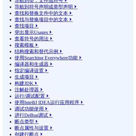
导航到类，文件或符号

导航到符号声明或类型声明

查找和替换文件中的文本

查找与替换项目中的文本

查找项目

突出显示Usages

查看符号的用法

搜索模板

结构搜索和替代示例

使用Searching Everywhere功能

编译器和生成器

指定编译设置

生成项目

构建JDK

注解处理器

运行/调试配置

使用IntelliJ IDEA运行应用程序

调试功能使用

进行DeBug调试

断点类型

断点属性与设置

创建行断点
