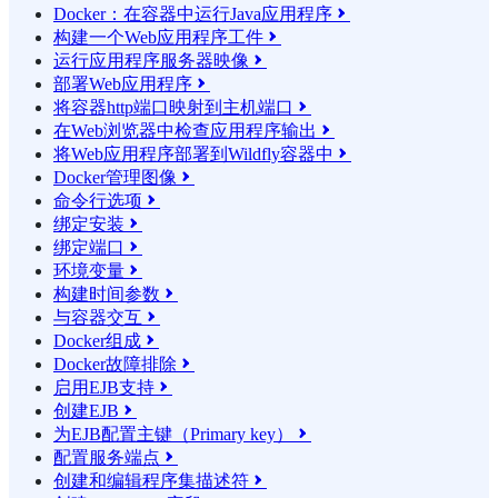
Docker：在容器中运行Java应用程序

构建一个Web应用程序工件

运行应用程序服务器映像

部署Web应用程序

将容器http端口映射到主机端口

在Web浏览器中检查应用程序输出

将Web应用程序部署到Wildfly容器中

Docker管理图像

命令行选项

绑定安装

绑定端口

环境变量

构建时间参数

与容器交互

Docker组成

Docker故障排除

启用EJB支持

创建EJB

为EJB配置主键（Primary key）

配置服务端点

创建和编辑程序集描述符
