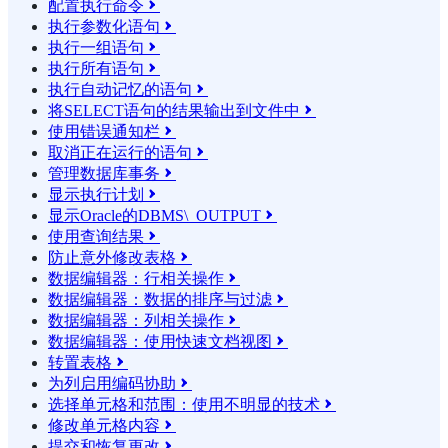
配置执行命令

执行参数化语句

执行一组语句

执行所有语句

执行自动记忆的语句

将SELECT语句的结果输​​出到文件中

使用错误通知栏

取消正在运行的语句

管理数据库事务

显示执行计划

显示Oracle的DBMS\_OUTPUT

使用查询结果

防止意外修改表格

数据编辑器：行相关操作

数据编辑器：数据的排序与过滤

数据编辑器：列相关操作

数据编辑器：使用快速文档视图

转置表格

为列启用编码协助

选择单元格和范围：使用不明显的技术

修改单元格内容

提交和恢复更改
