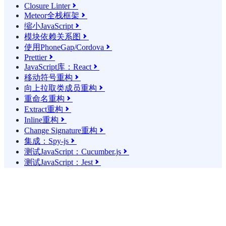
Closure Linter

Meteor全栈框架

缩小JavaScript

模块依赖关系图

使用PhoneGap/Cordova

Prettier

JavaScript库：React

移动符号重构

向上拉取类成员重构

重命名重构

Extract重构

Inline重构

Change Signature重构

集成：Spy-js

测试JavaScript：Cucumber.js

测试JavaScript：Jest
