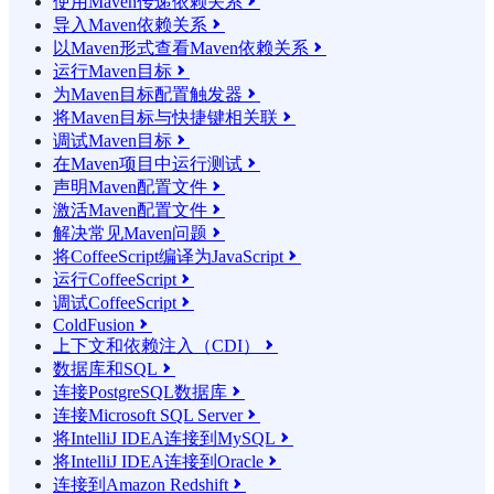
使用Maven传递依赖关系

导入Maven依赖关系

以Maven形式查看Maven依赖关系

运行Maven目标

为Maven目标配置触发器

将Maven目标与快捷键相关联

调试Maven目标

在Maven项目中运行测试

声明Maven配置文件

激活Maven配置文件

解决常见Maven问题

将CoffeeScript编译为JavaScript

运行CoffeeScript

调试CoffeeScript

ColdFusion

上下文和依赖注入（CDI）

数据库和SQL

连接PostgreSQL数据库

连接Microsoft SQL Server

将IntelliJ IDEA连接到MySQL

将IntelliJ IDEA连接到Oracle

连接到Amazon Redshift
