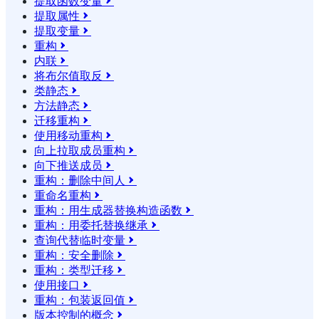
提取函数变量

提取属性

提取变量

重构

内联

将布尔值取反

类静态

方法静态

迁移重构

使用移动重构

向上拉取成员重构

向下推送成员

重构：删除中间人

重命名重构

重构：用生成器替换构造函数

重构：用委托替换继承

查询代替临时变量

重构：安全删除

重构：类型迁移

使用接口

重构：包装返回值

版本控制的概念
