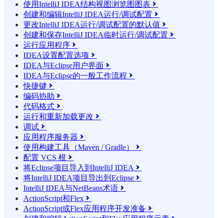
使用IntelliJ IDEA结构视图浏览图图表

创建和编辑IntelliJ IDEA运行/调试配置

更改IntelliJ IDEA运行/调试配置的默认值

创建和保存IntelliJ IDEA临时运行/调试配置

运行应用程序

IDEA设置配置选项

IDEA与Eclipse用户界面

IDEA与Eclipse的一般工作流程

快捷键

编码协助

代码格式

运行和重新加载更改

调试

应用程序服务器

使用构建工具（Maven / Gradle）

配置 VCS 根

将Eclipse项目导入到IntelliJ IDEA

将IntelliJ IDEA项目导出到Eclipse

IntelliJ IDEA与NetBeans术语

ActionScript和Flex

ActionScript或Flex应用程序开发准备
