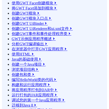
使用GWT Facet创建模块

将GWT Facet添加到模块

创建GWT模块

创建GWT模块入口点

创建GWT UiBinder

创建GWT UiRenderer和ui.xml文件

创建GWT事件和事件处理程序类

GWT示例应用程序概述

分析GWT编译输出

在浏览器中打开GWT应用程序

使用HTML

Java的基础使用

创建一个Java项目

浏览项目结构

创建包和类

编写HelloWorld类的代码

构建和运行应用程序

将应用程序打包到JAR中

运行打包的JAR应用程序

调试您的第一个Java应用程序

迁移到Java 8
