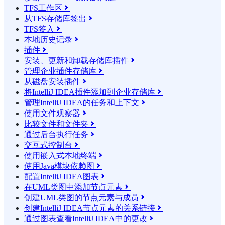
TFS工作区

从TFS存储库签出

TFS签入

本地历史记录

插件

安装、更新和卸载存储库插件

管理企业插件存储库

从磁盘安装插件

将IntelliJ IDEA插件添加到企业存储库

管理IntelliJ IDEA的任务和上下文

使用文件观察器

比较文件和文件夹

通过后台执行任务

交互式控制台

使用嵌入式本地终端

使用Java模块依赖图

配置IntelliJ IDEA图表

在UML类图中添加节点元素

创建UML类图的节点元素与成员

创建IntelliJ IDEA节点元素的关系链接

通过图表查看IntelliJ IDEA中的更改
