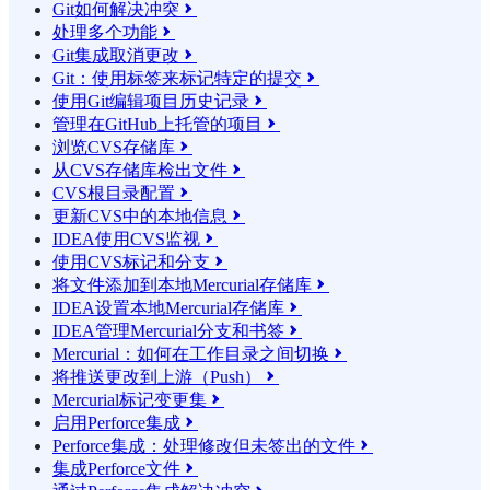
Git如何解决冲突

处理多个功能

Git集成取消更改

Git：使用标签来标记特定的提交

使用Git编辑项目历史记录

管理在GitHub上托管的项目

浏览CVS存储库

从CVS存储库检出文件

CVS根目录配置

更新CVS中的本地信息

IDEA使用CVS监视

使用CVS标记和分支

将文件添加到本地Mercurial存储库

IDEA设置本地Mercurial存储库

IDEA管理Mercurial分支和书签

Mercurial：如何在工作目录之间切换

将推送更改到上游（Push）

Mercurial标记变更集

启用Perforce集成

Perforce集成：处理修改但未签出的文件

集成Perforce文件
