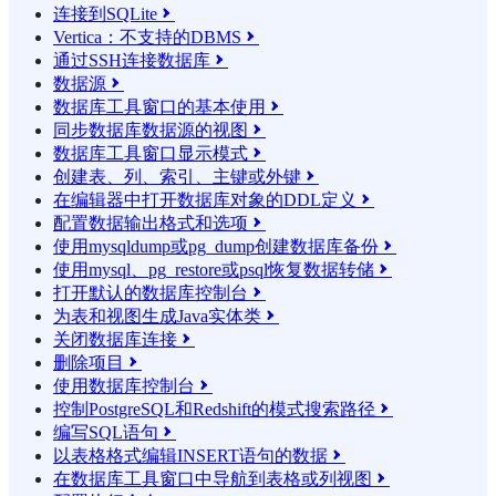
连接到SQLite

Vertica：不支持的DBMS

通过SSH连接数据库

数据源

数据库工具窗口的基本使用

同步数据库数据源的视图

数据库工具窗口显示模式

创建表、列、索引、主键或外键

在编辑器中打开数据库对象的DDL定义

配置数据输出格式和选项

使用mysqldump或pg_dump创建数据库备份

使用mysql、pg_restore或psql恢复数据转储

打开默认的数据库控制台

为表和视图生成Java实体类

关闭数据库连接

删除项目

使用数据库控制台

控制PostgreSQL和Redshift的模式搜索路径

编写SQL语句

以表格格式编辑INSERT语句的数据

在数据库工具窗口中导航到表格或列视图
