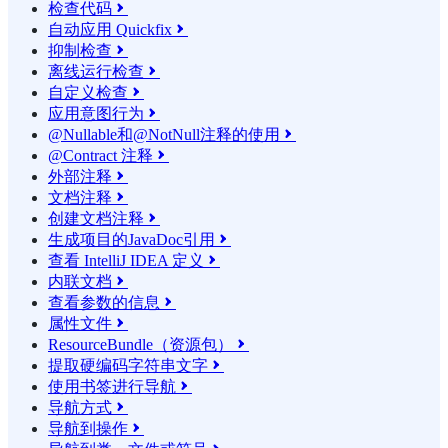
检查代码

自动应用 Quickfix

抑制检查

离线运行检查

自定义检查

应用意图行为

@Nullable和@NotNull注释的使用

@Contract 注释

外部注释

文档注释

创建文档注释

生成项目的JavaDoc引用

查看 IntelliJ IDEA 定义

内联文档

查看参数的信息

属性文件

ResourceBundle（资源包）

提取硬编码字符串文字

使用书签进行导航

导航方式

导航到操作
