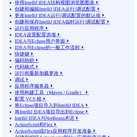
使用IntelliJ IDEA结构视图浏览图图表

创建和编辑IntelliJ IDEA运行/调试配置

更改IntelliJ IDEA运行/调试配置的默认值

创建和保存IntelliJ IDEA临时运行/调试配置

运行应用程序

IDEA设置配置选项

IDEA与Eclipse用户界面

IDEA与Eclipse的一般工作流程

快捷键

编码协助

代码格式

运行和重新加载更改

调试

应用程序服务器

使用构建工具（Maven / Gradle）

配置 VCS 根

将Eclipse项目导入到IntelliJ IDEA

将IntelliJ IDEA项目导出到Eclipse

IntelliJ IDEA与NetBeans术语

ActionScript和Flex

ActionScript或Flex应用程序开发准备
