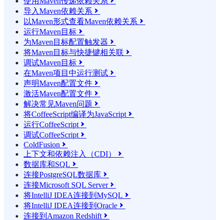
使用Maven传递依赖关系

导入Maven依赖关系

以Maven形式查看Maven依赖关系

运行Maven目标

为Maven目标配置触发器

将Maven目标与快捷键相关联

调试Maven目标

在Maven项目中运行测试

声明Maven配置文件

激活Maven配置文件

解决常见Maven问题

将CoffeeScript编译为JavaScript

运行CoffeeScript

调试CoffeeScript

ColdFusion

上下文和依赖注入（CDI）

数据库和SQL

连接PostgreSQL数据库

连接Microsoft SQL Server

将IntelliJ IDEA连接到MySQL

将IntelliJ IDEA连接到Oracle

连接到Amazon Redshift
