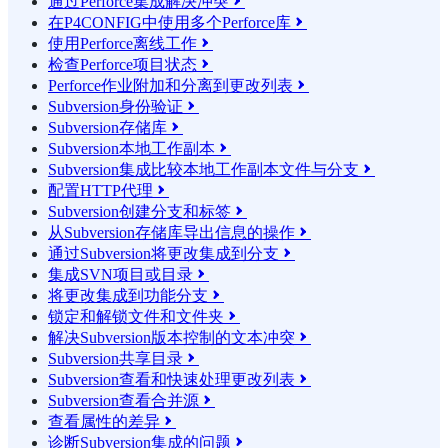
通过Perforce集成解决冲突

在P4CONFIG中使用多个Perforce库

使用Perforce离线工作

检查Perforce项目状态

Perforce作业附加和分离到更改列表

Subversion身份验证

Subversion存储库

Subversion本地工作副本

Subversion集成比较本地工作副本文件与分支

配置HTTP代理

Subversion创建分支和标签

从Subversion存储库导出信息的操作

通过Subversion将更改集成到分支

集成SVN项目或目录

将更改集成到功能分支

锁定和解锁文件和文件夹

解决Subversion版本控制的文本冲突

Subversion共享目录

Subversion查看和快速处理更改列表

Subversion查看合并源

查看属性的差异

诊断Subversion集成的问题
