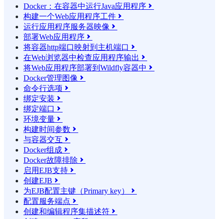
Docker：在容器中运行Java应用程序

构建一个Web应用程序工件

运行应用程序服务器映像

部署Web应用程序

将容器http端口映射到主机端口

在Web浏览器中检查应用程序输出

将Web应用程序部署到Wildfly容器中

Docker管理图像

命令行选项

绑定安装

绑定端口

环境变量

构建时间参数

与容器交互

Docker组成

Docker故障排除

启用EJB支持

创建EJB

为EJB配置主键（Primary key）

配置服务端点

创建和编辑程序集描述符
