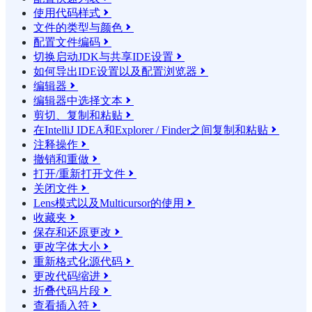
使用代码样式

文件的类型与颜色

配置文件编码

切换启动JDK与共享IDE设置

如何导出IDE设置以及配置浏览器

编辑器

编辑器中选择文本

剪切、复制和粘贴

在IntelliJ IDEA和Explorer / Finder之间复制和粘贴

注释操作

撤销和重做

打开/重新打开文件

关闭文件

Lens模式以及Multicursor的使用

收藏夹

保存和还原更改

更改字体大小

重新格式化源代码

更改代码缩进

折叠代码片段

查看插入符
