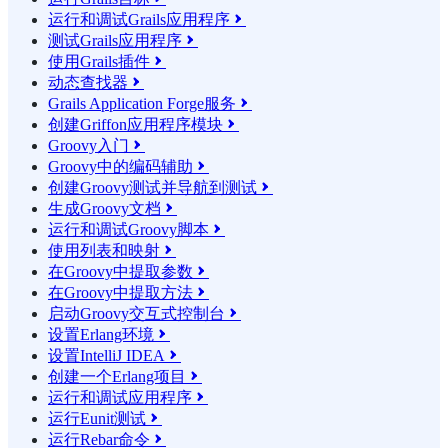
运行和调试Grails应用程序

测试Grails应用程序

使用Grails插件

动态查找器

Grails Application Forge服务

创建Griffon应用程序模块

Groovy入门

Groovy中的编码辅助

创建Groovy测试并导航到测试

生成Groovy文档

运行和调试Groovy脚本

使用列表和映射

在Groovy中提取参数

在Groovy中提取方法

启动Groovy交互式控制台

设置Erlang环境

设置IntelliJ IDEA

创建一个Erlang项目

运行和调试应用程序

运行Eunit测试

运行Rebar命令
