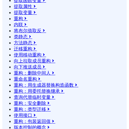
提取函数变量

提取属性

提取变量

重构

内联

将布尔值取反

类静态

方法静态

迁移重构

使用移动重构

向上拉取成员重构

向下推送成员

重构：删除中间人

重命名重构

重构：用生成器替换构造函数

重构：用委托替换继承

查询代替临时变量

重构：安全删除

重构：类型迁移

使用接口

重构：包装返回值

版本控制的概念
