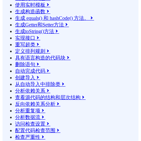
使用实时模板

生成构造函数

生成 equals() 和 hashCode() 方法。

生成Getter和Setter方法

生成toString()方法

实现接口

重写超类

定义排列规则

具有语言构造的代码块

删除语句

自动完成代码

创建导入

从自动导入中排除类

分析依赖关系

查看源代码的结构和层次结构

反向依赖关系分析

分析重复项

分析数据流

访问检查设置

配置代码检查范围

检查严重性
