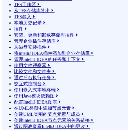
TFS工作区

从TFS存储库签出

TFS签入

本地历史记录

插件

安装、更新和卸载存储库插件

管理企业插件存储库

从磁盘安装插件

将IntelliJ IDEA插件添加到企业存储库

管理IntelliJ IDEA的任务和上下文

使用文件观察器

比较文件和文件夹

通过后台执行任务

交互式控制台

使用嵌入式本地终端

使用Java模块依赖图

配置IntelliJ IDEA图表

在UML类图中添加节点元素

创建UML类图的节点元素与成员

创建IntelliJ IDEA节点元素的关系链接

通过图表查看IntelliJ IDEA中的更改
