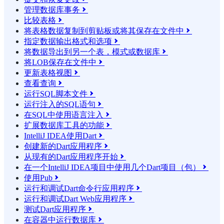
管理数据库事务

比较表格

将表格数据复制到剪贴板或将其保存在文件中

指定数据输出格式和选项

将数据导出到另一个表，模式或数据库

将LOB保存在文件中

更新表格视图

查看查询

运行SQL脚本文件

运行注入的SQL语句

在SQL中使用语言注入

扩展数据库工具的功能

IntelliJ IDEA使用Dart

创建新的Dart应用程序

从现有的Dart应用程序开始

在一个IntelliJ IDEA项目中使用几个Dart项目（包）

使用Pub

运行和调试Dart命令行应用程序

运行和调试Dart Web应用程序

测试Dart应用程序

在容器中运行数据库
