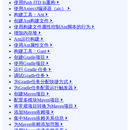
使用Push ITD In重构

使用AspectJ编译器（ajc）

构建工具：Ant

创建Ant构建文件

使用构建文件属性控制Ant脚本的行为

增加内存堆

Ant运行构建

使用Ant属性文件

构建工具：Gant

创建Gradle项目

使用Gradle项目

运行 Gradle 任务

调试Gradle任务

为Gradle任务分配快捷方式

为Gradle任务配置运行触发器

创建Maven项目

配置多模块Maven项目

将常规项目转换为Maven项目

添加Maven依赖项

集中Maven依赖关系信息

为Maven依赖添加范围
