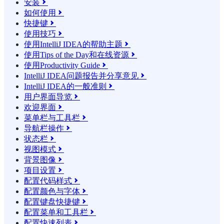
安装

如何使用

快捷键

使用技巧

使用IntelliJ IDEA的帮助主题

使用Tips of the Day和在线资源

使用Productivity Guide

IntelliJ IDEA问题报告并分享意见

IntelliJ IDEA的一般准则

用户界面导览

欢迎界面

菜单栏与工具栏

导航栏操作

状态栏

视图模式

背景图像

项目设置

配置代码样式

配置颜色与字体

配置键盘快捷键

配置菜单和工具栏

配置快速列表
