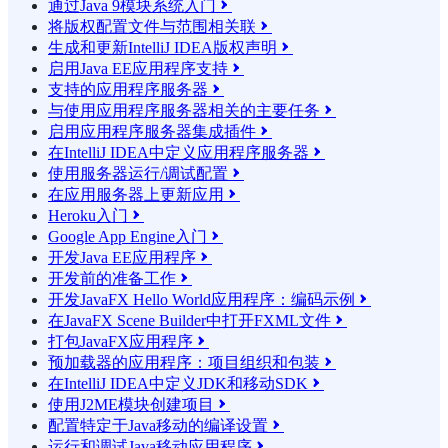
通过Java 9模块系统入门

将版权配置文件与范围相关联

生成和更新IntelliJ IDEA版权声明

启用Java EE应用程序支持

支持的应用程序服务器

与使用应用程序服务器相关的主要任务

启用应用程序服务器集成插件

在IntelliJ IDEA中定义应用程序服务器

使用服务器运行/调试配置

在应用服务器上更新应用

Heroku入门

Google App Engine入门

开发Java EE应用程序

开发前的准备工作

开发JavaFX Hello World应用程序：编码示例

在JavaFX Scene Builder中打开FXML文件

打包JavaFX应用程序

预加载器的应用程序：项目组织和包装

在IntelliJ IDEA中定义JDK和移动SDK

使用J2ME模块创建项目

配置特定于Java移动的编译设置

运行和调试Java移动应用程序
