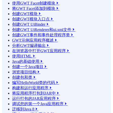
使用GWT Facet创建模块

将GWT Facet添加到模块

创建GWT模块

创建GWT模块入口点

创建GWT UiBinder

创建GWT UiRenderer和ui.xml文件

创建GWT事件和事件处理程序类

GWT示例应用程序概述

分析GWT编译输出

在浏览器中打开GWT应用程序

使用HTML

Java的基础使用

创建一个Java项目

浏览项目结构

创建包和类

编写HelloWorld类的代码

构建和运行应用程序

将应用程序打包到JAR中

运行打包的JAR应用程序

调试您的第一个Java应用程序

迁移到Java 8
