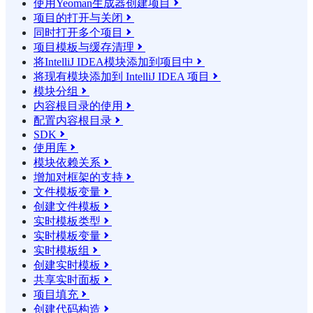
使用Yeoman生成器创建项目

项目的打开与关闭

同时打开多个项目

项目模板与缓存清理

将IntelliJ IDEA模块添加到项目中

将现有模块添加到 IntelliJ IDEA 项目

模块分组

内容根目录的使用

配置内容根目录

SDK

使用库

模块依赖关系

增加对框架的支持

文件模板变量

创建文件模板

实时模板类型

实时模板变量

实时模板组

创建实时模板

共享实时面板

项目填充

创建代码构造
