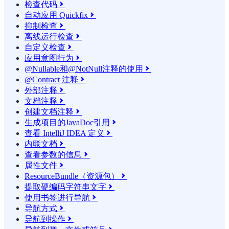
检查代码

自动应用 Quickfix

抑制检查

离线运行检查

自定义检查

应用意图行为

@Nullable和@NotNull注释的使用

@Contract 注释

外部注释

文档注释

创建文档注释

生成项目的JavaDoc引用

查看 IntelliJ IDEA 定义

内联文档

查看参数的信息

属性文件

ResourceBundle（资源包）

提取硬编码字符串文字

使用书签进行导航

导航方式

导航到操作
