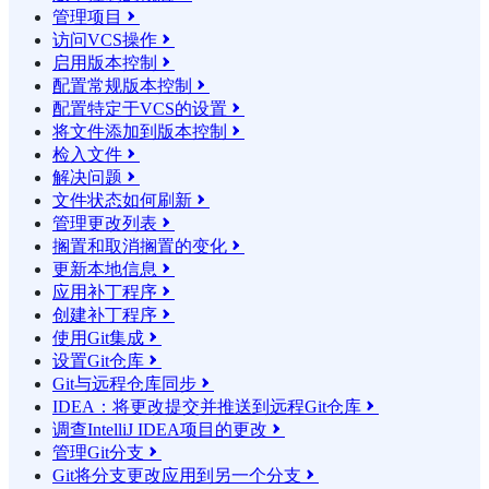
管理项目

访问VCS操作

启用版本控制

配置常规版本控制

配置特定于VCS的设置

将文件添加到版本控制

检入文件

解决问题

文件状态如何刷新

管理更改列表

搁置和取消搁置的变化

更新本地信息

应用补丁程序

创建补丁程序

使用Git集成

设置Git仓库

Git与远程仓库同步

IDEA：将更改提交并推送到远程Git仓库

调查IntelliJ IDEA项目的更改

管理Git分支

Git将分支更改应用到另一个分支
