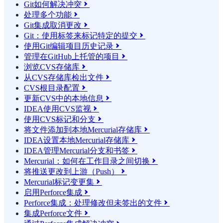
Git如何解决冲突

处理多个功能

Git集成取消更改

Git：使用标签来标记特定的提交

使用Git编辑项目历史记录

管理在GitHub上托管的项目

浏览CVS存储库

从CVS存储库检出文件

CVS根目录配置

更新CVS中的本地信息

IDEA使用CVS监视

使用CVS标记和分支

将文件添加到本地Mercurial存储库

IDEA设置本地Mercurial存储库

IDEA管理Mercurial分支和书签

Mercurial：如何在工作目录之间切换

将推送更改到上游（Push）

Mercurial标记变更集

启用Perforce集成

Perforce集成：处理修改但未签出的文件

集成Perforce文件
