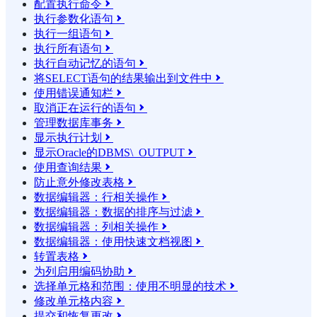
配置执行命令

执行参数化语句

执行一组语句

执行所有语句

执行自动记忆的语句

将SELECT语句的结果输​​出到文件中

使用错误通知栏

取消正在运行的语句

管理数据库事务

显示执行计划

显示Oracle的DBMS\_OUTPUT

使用查询结果

防止意外修改表格

数据编辑器：行相关操作

数据编辑器：数据的排序与过滤

数据编辑器：列相关操作

数据编辑器：使用快速文档视图

转置表格

为列启用编码协助

选择单元格和范围：使用不明显的技术

修改单元格内容

提交和恢复更改
