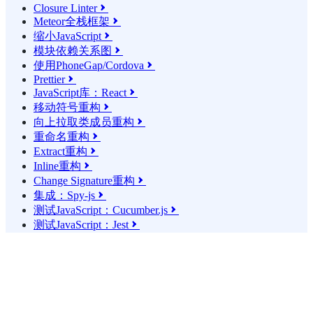
Closure Linter

Meteor全栈框架

缩小JavaScript

模块依赖关系图

使用PhoneGap/Cordova

Prettier

JavaScript库：React

移动符号重构

向上拉取类成员重构

重命名重构

Extract重构

Inline重构

Change Signature重构

集成：Spy-js

测试JavaScript：Cucumber.js

测试JavaScript：Jest
