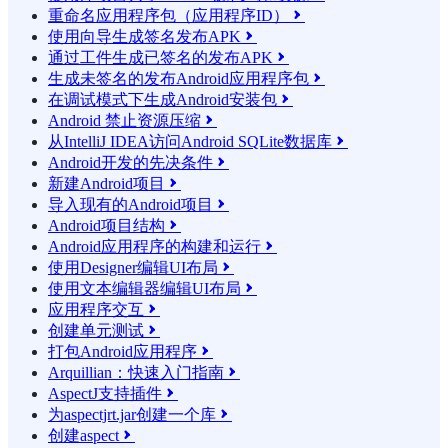
重命名应用程序包（应用程序ID）

使用向导生成签名发布APK

通过工件生成已签名的发布APK

生成未签名的发布Android应用程序包

在调试模式下生成Android安装包

Android 禁止资源压缩

从IntelliJ IDEA访问Android SQLite数据库

Android开发的先决条件

新建Android项目

导入现有的Android项目

Android项目结构

Android应用程序的构建和运行

使用Designer编辑UI布局

使用文本编辑器编辑UI布局

应用程序交互

创建单元测试

打包Android应用程序

Arquillian：快速入门指南

AspectJ支持插件

为aspectjrt.jar创建一个库

创建aspect
