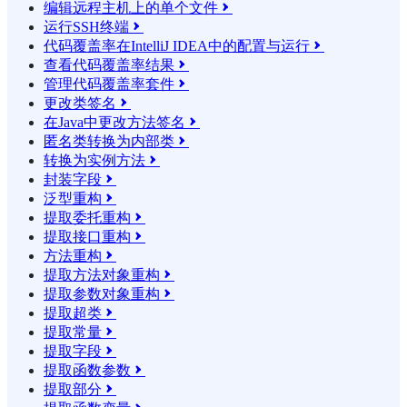
编辑远程主机上的单个文件

运行SSH终端

代码覆盖率在IntelliJ IDEA中的配置与运行

查看代码覆盖率结果

管理代码覆盖率套件

更改类签名

在Java中更改方法签名

匿名类转换为内部类

转换为实例方法

封装字段

泛型重构

提取委托重构

提取接口重构

方法重构

提取方法对象重构

提取参数对象重构

提取超类

提取常量

提取字段

提取函数参数

提取部分
