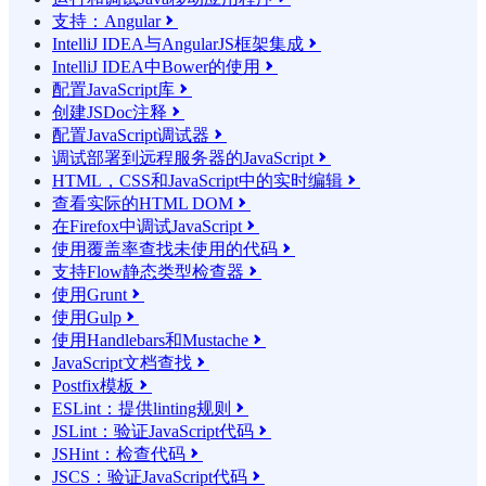
支持：Angular

IntelliJ IDEA与AngularJS框架集成

IntelliJ IDEA中Bower的使用

配置JavaScript库

创建JSDoc注释

配置JavaScript调试器

调试部署到远程服务器的JavaScript

HTML，CSS和JavaScript中的实时编辑

查看实际的HTML DOM

在Firefox中调试JavaScript

使用覆盖率查找未使用的代码

支持Flow静态类型检查器

使用Grunt

使用Gulp

使用Handlebars和Mustache

JavaScript文档查找

Postfix模板

ESLint：提供linting规则

JSLint：验证JavaScript代码

JSHint：检查代码

JSCS：验证JavaScript代码
