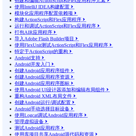
创建和编辑ActionScript和Flex应用程序元素

使用IntelliJ IDEA构建配置

模块化应用程序配置依赖项

构建ActionScript和Flex应用程序

运行和调试ActionScript和Flex应用程序

打包AIR应用程序

导入Adobe Flash Builder项目

使用FlexUnit测试ActionScript和Flex应用程序

特定于ActionScript的重构

Android支持

Android开发入门

创建Android应用程序组件

创建Android应用程序资源

创建Android应用程序图标

使用Android UI设计器添加和编辑布局组件

重构Android XML布局文件

创建Android运行/调试配置

Android手动选择目标设备

使用Logcat调试Android应用程序

管理虚拟设备

测试Android应用程序

使用库项目共享Android源代码和资源
