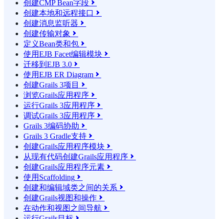
创建CMP Bean字段

创建本地和远程接口

创建消息监听器

创建传输对象

定义Bean类和包

使用EJB Facet编辑模块

迁移到EJB 3.0

使用EJB ER Diagram

创建Grails 3项目

浏览Grails应用程序

运行Grails 3应用程序

调试Grails 3应用程序

Grails 3编码协助

Grails 3 Gradle支持

创建Grails应用程序模块

从现有代码创建Grails应用程序

创建Grails应用程序元素

使用Scaffolding

创建和编辑域类之间的关系

创建Grails视图和操作

在动作和视图之间导航

运行Grails目标
