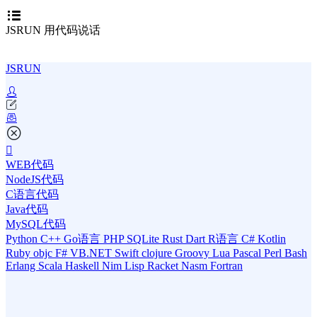
JSRUN 用代码说话
JSRUN
WEB代码
NodeJS代码
C语言代码
Java代码
MySQL代码
Python
C++
Go语言
PHP
SQLite
Rust
Dart
R语言
C#
Kotlin
Ruby
objc
F#
VB.NET
Swift
clojure
Groovy
Lua
Pascal
Perl
Bash
Erlang
Scala
Haskell
Nim
Lisp
Racket
Nasm
Fortran