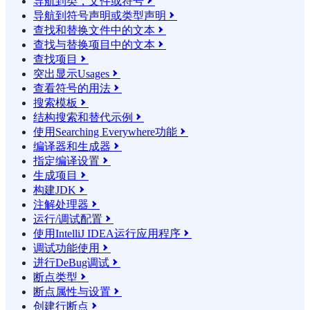
导航到类，文件或符号

导航到符号声明或类型声明

查找和替换文件中的文本

查找与替换项目中的文本

查找项目

突出显示Usages

查看符号的用法

搜索模板

结构搜索和替代示例

使用Searching Everywhere功能

编译器和生成器

指定编译设置

生成项目

构建JDK

注解处理器

运行/调试配置

使用IntelliJ IDEA运行应用程序

调试功能使用

进行DeBug调试

断点类型

断点属性与设置

创建行断点
