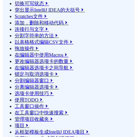
切换可写状态

突出显示IntelliJ IDEA的大括号

Scratches文件

添加，删除和移动代码

连接行与文字

分割字符串的方法

以表格格式编辑CSV文件

拖放操作

在编辑器中使用Macros

更改编辑器选项卡的数量

在编辑器选项卡之间导航

锁定与取消选项卡

分割编辑器窗口

分离编辑器选项卡

选项卡使用技巧

使用TODO

工具窗口操作

在工具窗口中快速搜索

管理项目收藏夹

项目

从框架模板生成IntelliJ IDEA项目
