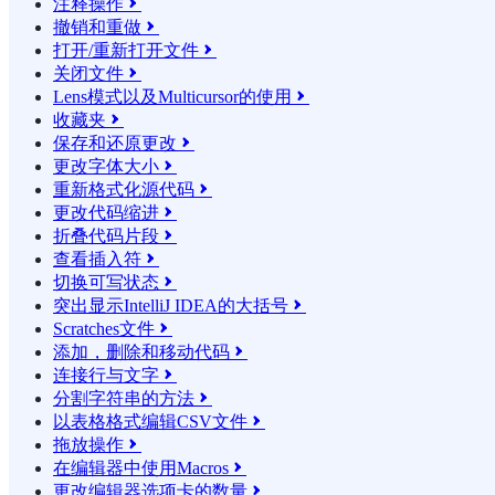
注释操作

撤销和重做

打开/重新打开文件

关闭文件

Lens模式以及Multicursor的使用

收藏夹

保存和还原更改

更改字体大小

重新格式化源代码

更改代码缩进

折叠代码片段

查看插入符

切换可写状态

突出显示IntelliJ IDEA的大括号

Scratches文件

添加，删除和移动代码

连接行与文字

分割字符串的方法

以表格格式编辑CSV文件

拖放操作

在编辑器中使用Macros

更改编辑器选项卡的数量
