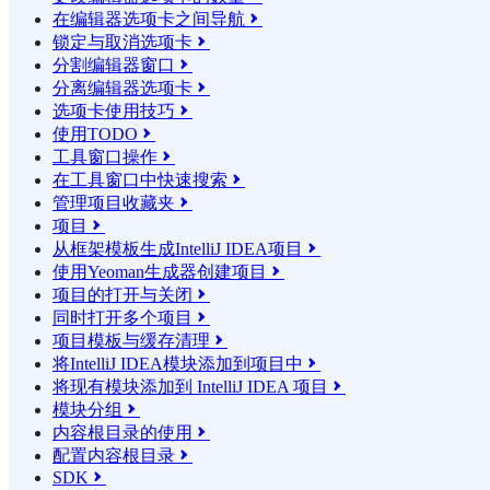
在编辑器选项卡之间导航

锁定与取消选项卡

分割编辑器窗口

分离编辑器选项卡

选项卡使用技巧

使用TODO

工具窗口操作

在工具窗口中快速搜索

管理项目收藏夹

项目

从框架模板生成IntelliJ IDEA项目

使用Yeoman生成器创建项目

项目的打开与关闭

同时打开多个项目

项目模板与缓存清理

将IntelliJ IDEA模块添加到项目中

将现有模块添加到 IntelliJ IDEA 项目

模块分组

内容根目录的使用

配置内容根目录

SDK
