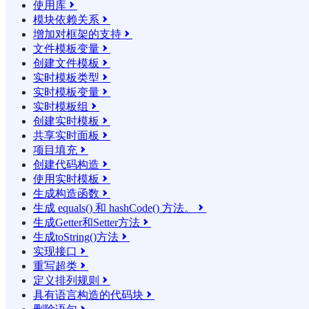
使用库

模块依赖关系

增加对框架的支持

文件模板变量

创建文件模板

实时模板类型

实时模板变量

实时模板组

创建实时模板

共享实时面板

项目填充

创建代码构造

使用实时模板

生成构造函数

生成 equals() 和 hashCode() 方法。

生成Getter和Setter方法

生成toString()方法

实现接口

重写超类

定义排列规则

具有语言构造的代码块
