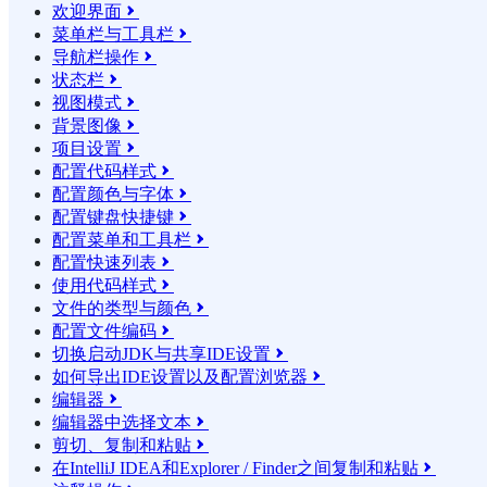
欢迎界面

菜单栏与工具栏

导航栏操作

状态栏

视图模式

背景图像

项目设置

配置代码样式

配置颜色与字体

配置键盘快捷键

配置菜单和工具栏

配置快速列表

使用代码样式

文件的类型与颜色

配置文件编码

切换启动JDK与共享IDE设置

如何导出IDE设置以及配置浏览器

编辑器

编辑器中选择文本

剪切、复制和粘贴

在IntelliJ IDEA和Explorer / Finder之间复制和粘贴
