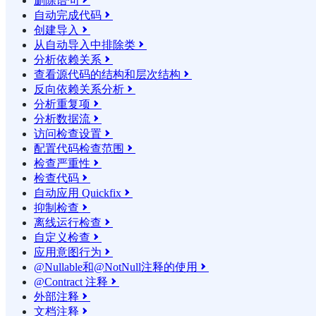
删除语句

自动完成代码

创建导入

从自动导入中排除类

分析依赖关系

查看源代码的结构和层次结构

反向依赖关系分析

分析重复项

分析数据流

访问检查设置

配置代码检查范围

检查严重性

检查代码

自动应用 Quickfix

抑制检查

离线运行检查

自定义检查

应用意图行为

@Nullable和@NotNull注释的使用

@Contract 注释

外部注释

文档注释
