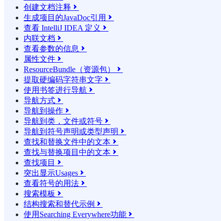
创建文档注释

生成项目的JavaDoc引用

查看 IntelliJ IDEA 定义

内联文档

查看参数的信息

属性文件

ResourceBundle（资源包）

提取硬编码字符串文字

使用书签进行导航

导航方式

导航到操作

导航到类，文件或符号

导航到符号声明或类型声明

查找和替换文件中的文本

查找与替换项目中的文本

查找项目

突出显示Usages

查看符号的用法

搜索模板

结构搜索和替代示例

使用Searching Everywhere功能
