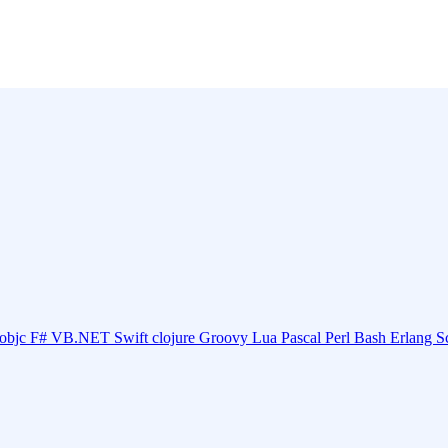
objc
F#
VB.NET
Swift
clojure
Groovy
Lua
Pascal
Perl
Bash
Erlang
S