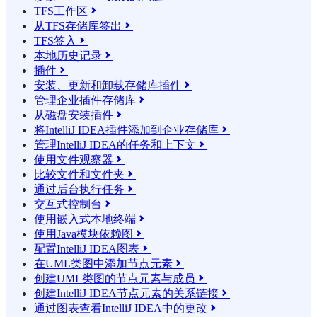
TFS工作区

从TFS存储库签出

TFS签入

本地历史记录

插件

安装、更新和卸载存储库插件

管理企业插件存储库

从磁盘安装插件

将IntelliJ IDEA插件添加到企业存储库

管理IntelliJ IDEA的任务和上下文

使用文件观察器

比较文件和文件夹

通过后台执行任务

交互式控制台

使用嵌入式本地终端

使用Java模块依赖图

配置IntelliJ IDEA图表

在UML类图中添加节点元素

创建UML类图的节点元素与成员

创建IntelliJ IDEA节点元素的关系链接

通过图表查看IntelliJ IDEA中的更改
