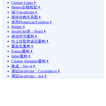
Closure Linter

Meteor全栈框架

缩小JavaScript

模块依赖关系图

使用PhoneGap/Cordova

Prettier

JavaScript库：React

移动符号重构

向上拉取类成员重构

重命名重构

Extract重构

Inline重构

Change Signature重构

集成：Spy-js

测试JavaScript：Cucumber.js

测试JavaScript：Jest
