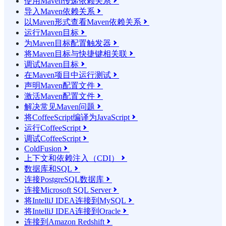
使用Maven传递依赖关系

导入Maven依赖关系

以Maven形式查看Maven依赖关系

运行Maven目标

为Maven目标配置触发器

将Maven目标与快捷键相关联

调试Maven目标

在Maven项目中运行测试

声明Maven配置文件

激活Maven配置文件

解决常见Maven问题

将CoffeeScript编译为JavaScript

运行CoffeeScript

调试CoffeeScript

ColdFusion

上下文和依赖注入（CDI）

数据库和SQL

连接PostgreSQL数据库

连接Microsoft SQL Server

将IntelliJ IDEA连接到MySQL

将IntelliJ IDEA连接到Oracle

连接到Amazon Redshift
