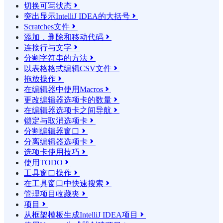
切换可写状态

突出显示IntelliJ IDEA的大括号

Scratches文件

添加，删除和移动代码

连接行与文字

分割字符串的方法

以表格格式编辑CSV文件

拖放操作

在编辑器中使用Macros

更改编辑器选项卡的数量

在编辑器选项卡之间导航

锁定与取消选项卡

分割编辑器窗口

分离编辑器选项卡

选项卡使用技巧

使用TODO

工具窗口操作

在工具窗口中快速搜索

管理项目收藏夹

项目

从框架模板生成IntelliJ IDEA项目
