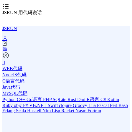
JSRUN 用代码说话
JSRUN
WEB代码
NodeJS代码
C语言代码
Java代码
MySQL代码
Python
C++
Go语言
PHP
SQLite
Rust
Dart
R语言
C#
Kotlin
Ruby
objc
F#
VB.NET
Swift
clojure
Groovy
Lua
Pascal
Perl
Bash
Erlang
Scala
Haskell
Nim
Lisp
Racket
Nasm
Fortran