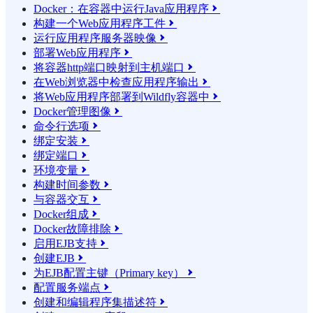
Docker：在容器中运行Java应用程序

构建一个Web应用程序工件

运行应用程序服务器映像

部署Web应用程序

将容器http端口映射到主机端口

在Web浏览器中检查应用程序输出

将Web应用程序部署到Wildfly容器中

Docker管理图像

命令行选项

绑定安装

绑定端口

环境变量

构建时间参数

与容器交互

Docker组成

Docker故障排除

启用EJB支持

创建EJB

为EJB配置主键（Primary key）

配置服务端点

创建和编辑程序集描述符
