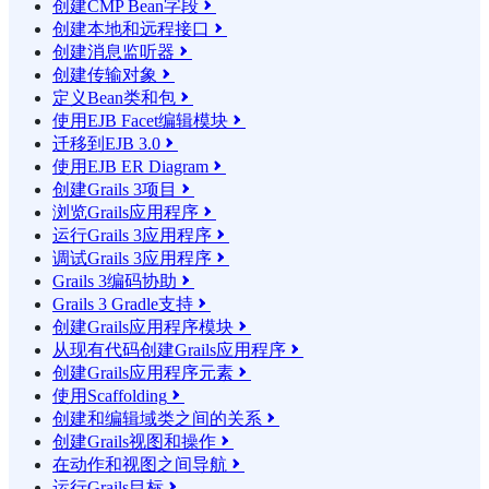
创建CMP Bean字段

创建本地和远程接口

创建消息监听器

创建传输对象

定义Bean类和包

使用EJB Facet编辑模块

迁移到EJB 3.0

使用EJB ER Diagram

创建Grails 3项目

浏览Grails应用程序

运行Grails 3应用程序

调试Grails 3应用程序

Grails 3编码协助

Grails 3 Gradle支持

创建Grails应用程序模块

从现有代码创建Grails应用程序

创建Grails应用程序元素

使用Scaffolding

创建和编辑域类之间的关系

创建Grails视图和操作

在动作和视图之间导航

运行Grails目标
