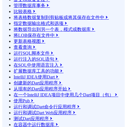
管理数据库事务

比较表格

将表格数据复制到剪贴板或将其保存在文件中

指定数据输出格式和选项

将数据导出到另一个表，模式或数据库

将LOB保存在文件中

更新表格视图

查看查询

运行SQL脚本文件

运行注入的SQL语句

在SQL中使用语言注入

扩展数据库工具的功能

IntelliJ IDEA使用Dart

创建新的Dart应用程序

从现有的Dart应用程序开始

在一个IntelliJ IDEA项目中使用几个Dart项目（包）

使用Pub

运行和调试Dart命令行应用程序

运行和调试Dart Web应用程序

测试Dart应用程序

在容器中运行数据库
