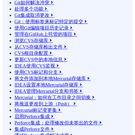
Git如何解决冲突

处理多个功能

Git集成取消更改

Git：使用标签来标记特定的提交

使用Git编辑项目历史记录

管理在GitHub上托管的项目

浏览CVS存储库

从CVS存储库检出文件

CVS根目录配置

更新CVS中的本地信息

IDEA使用CVS监视

使用CVS标记和分支

将文件添加到本地Mercurial存储库

IDEA设置本地Mercurial存储库

IDEA管理Mercurial分支和书签

Mercurial：如何在工作目录之间切换

将推送更改到上游（Push）

Mercurial标记变更集

启用Perforce集成

Perforce集成：处理修改但未签出的文件

集成Perforce文件
