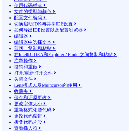
使用代码样式

文件的类型与颜色

配置文件编码

切换启动JDK与共享IDE设置

如何导出IDE设置以及配置浏览器

编辑器

编辑器中选择文本

剪切、复制和粘贴

在IntelliJ IDEA和Explorer / Finder之间复制和粘贴

注释操作

撤销和重做

打开/重新打开文件

关闭文件

Lens模式以及Multicursor的使用

收藏夹

保存和还原更改

更改字体大小

重新格式化源代码

更改代码缩进

折叠代码片段

查看插入符
