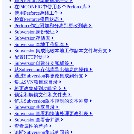
通过Perforce集成解决冲突

在P4CONFIG中使用多个Perforce库

使用Perforce离线工作

检查Perforce项目状态

Perforce作业附加和分离到更改列表

Subversion身份验证

Subversion存储库

Subversion本地工作副本

Subversion集成比较本地工作副本文件与分支

配置HTTP代理

Subversion创建分支和标签

从Subversion存储库导出信息的操作

通过Subversion将更改集成到分支

集成SVN项目或目录

将更改集成到功能分支

锁定和解锁文件和文件夹

解决Subversion版本控制的文本冲突

Subversion共享目录

Subversion查看和快速处理更改列表

Subversion查看合并源

查看属性的差异

诊断Subversion集成的问题
