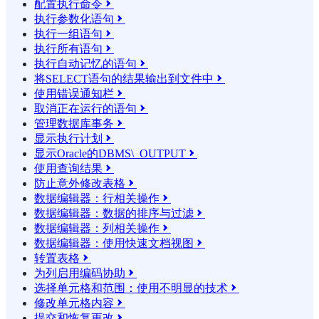
配置执行命令

执行参数化语句

执行一组语句

执行所有语句

执行自动记忆的语句

将SELECT语句的结果输​​出到文件中

使用错误通知栏

取消正在运行的语句

管理数据库事务

显示执行计划

显示Oracle的DBMS\_OUTPUT

使用查询结果

防止意外修改表格

数据编辑器：行相关操作

数据编辑器：数据的排序与过滤

数据编辑器：列相关操作

数据编辑器：使用快速文档视图

转置表格

为列启用编码协助

选择单元格和范围：使用不明显的技术

修改单元格内容

提交和恢复更改
