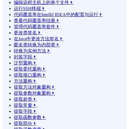
编辑远程主机上的单个文件

运行SSH终端

代码覆盖率在IntelliJ IDEA中的配置与运行

查看代码覆盖率结果

管理代码覆盖率套件

更改类签名

在Java中更改方法签名

匿名类转换为内部类

转换为实例方法

封装字段

泛型重构

提取委托重构

提取接口重构

方法重构

提取方法对象重构

提取参数对象重构

提取超类

提取常量

提取字段

提取函数参数

提取部分
