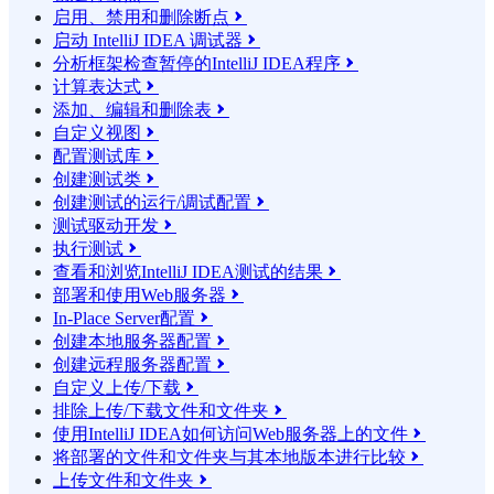
启用、禁用和删除断点

启动 IntelliJ IDEA 调试器

分析框架检查暂停的IntelliJ IDEA程序

计算表达式

添加、编辑和删除表

自定义视图

配置测试库

创建测试类

创建测试的运行/调试配置

测试驱动开发

执行测试

查看和浏览IntelliJ IDEA测试的结果

部署和使用Web服务器

In-Place Server配置

创建本地服务器配置

创建远程服务器配置

自定义上传/下载

排除上传/下载文件和文件夹

使用IntelliJ IDEA如何访问Web服务器上的文件

将部署的文件和文件夹与其本地版本进行比较

上传文件和文件夹
