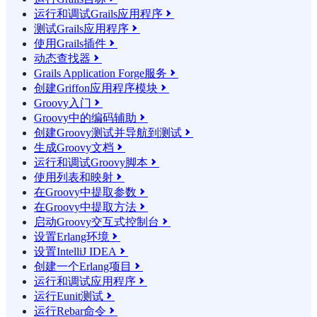
运行和调试Grails应用程序

测试Grails应用程序

使用Grails插件

动态查找器

Grails Application Forge服务

创建Griffon应用程序模块

Groovy入门

Groovy中的编码辅助

创建Groovy测试并导航到测试

生成Groovy文档

运行和调试Groovy脚本

使用列表和映射

在Groovy中提取参数

在Groovy中提取方法

启动Groovy交互式控制台

设置Erlang环境

设置IntelliJ IDEA

创建一个Erlang项目

运行和调试应用程序

运行Eunit测试

运行Rebar命令
