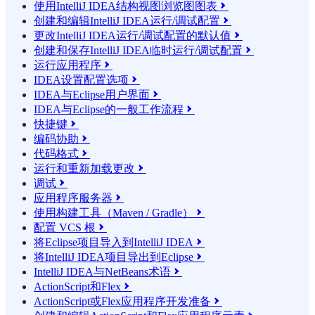
使用IntelliJ IDEA结构视图浏览图图表

创建和编辑IntelliJ IDEA运行/调试配置

更改IntelliJ IDEA运行/调试配置的默认值

创建和保存IntelliJ IDEA临时运行/调试配置

运行应用程序

IDEA设置配置选项

IDEA与Eclipse用户界面

IDEA与Eclipse的一般工作流程

快捷键

编码协助

代码格式

运行和重新加载更改

调试

应用程序服务器

使用构建工具（Maven / Gradle）

配置 VCS 根

将Eclipse项目导入到IntelliJ IDEA

将IntelliJ IDEA项目导出到Eclipse

IntelliJ IDEA与NetBeans术语

ActionScript和Flex

ActionScript或Flex应用程序开发准备
