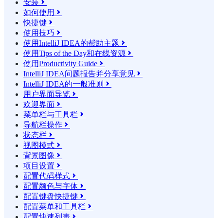
安装

如何使用

快捷键

使用技巧

使用IntelliJ IDEA的帮助主题

使用Tips of the Day和在线资源

使用Productivity Guide

IntelliJ IDEA问题报告并分享意见

IntelliJ IDEA的一般准则

用户界面导览

欢迎界面

菜单栏与工具栏

导航栏操作

状态栏

视图模式

背景图像

项目设置

配置代码样式

配置颜色与字体

配置键盘快捷键

配置菜单和工具栏

配置快速列表
