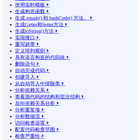
使用实时模板

生成构造函数

生成 equals() 和 hashCode() 方法。

生成Getter和Setter方法

生成toString()方法

实现接口

重写超类

定义排列规则

具有语言构造的代码块

删除语句

自动完成代码

创建导入

从自动导入中排除类

分析依赖关系

查看源代码的结构和层次结构

反向依赖关系分析

分析重复项

分析数据流

访问检查设置

配置代码检查范围

检查严重性
