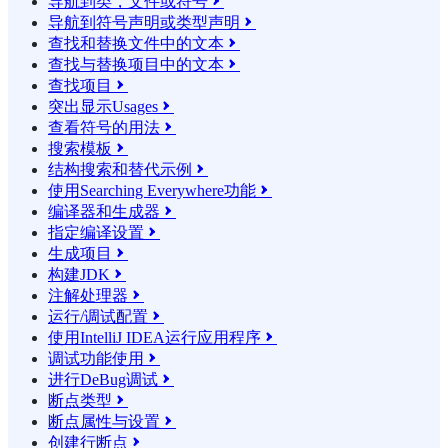
导航到类，文件或符号

导航到符号声明或类型声明

查找和替换文件中的文本

查找与替换项目中的文本

查找项目

突出显示Usages

查看符号的用法

搜索模板

结构搜索和替代示例

使用Searching Everywhere功能

编译器和生成器

指定编译设置

生成项目

构建JDK

注解处理器

运行/调试配置

使用IntelliJ IDEA运行应用程序

调试功能使用

进行DeBug调试

断点类型

断点属性与设置

创建行断点
