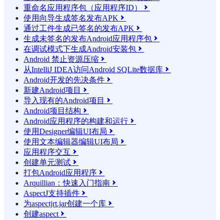
重命名应用程序包（应用程序ID）

使用向导生成签名发布APK

通过工件生成已签名的发布APK

生成未签名的发布Android应用程序包

在调试模式下生成Android安装包

Android 禁止资源压缩

从IntelliJ IDEA访问Android SQLite数据库

Android开发的先决条件

新建Android项目

导入现有的Android项目

Android项目结构

Android应用程序的构建和运行

使用Designer编辑UI布局

使用文本编辑器编辑UI布局

应用程序交互

创建单元测试

打包Android应用程序

Arquillian：快速入门指南

AspectJ支持插件

为aspectjrt.jar创建一个库

创建aspect
