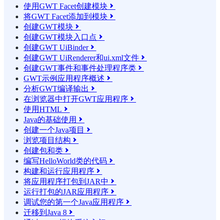
使用GWT Facet创建模块

将GWT Facet添加到模块

创建GWT模块

创建GWT模块入口点

创建GWT UiBinder

创建GWT UiRenderer和ui.xml文件

创建GWT事件和事件处理程序类

GWT示例应用程序概述

分析GWT编译输出

在浏览器中打开GWT应用程序

使用HTML

Java的基础使用

创建一个Java项目

浏览项目结构

创建包和类

编写HelloWorld类的代码

构建和运行应用程序

将应用程序打包到JAR中

运行打包的JAR应用程序

调试您的第一个Java应用程序

迁移到Java 8
