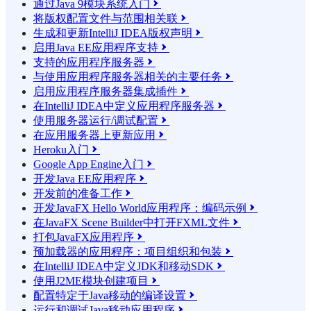
通过Java 9模块系统入门

将版权配置文件与范围相关联

生成和更新IntelliJ IDEA版权声明

启用Java EE应用程序支持

支持的应用程序服务器

与使用应用程序服务器相关的主要任务

启用应用程序服务器集成插件

在IntelliJ IDEA中定义应用程序服务器

使用服务器运行/调试配置

在应用服务器上更新应用

Heroku入门

Google App Engine入门

开发Java EE应用程序

开发前的准备工作

开发JavaFX Hello World应用程序：编码示例

在JavaFX Scene Builder中打开FXML文件

打包JavaFX应用程序

预加载器的应用程序：项目组织和包装

在IntelliJ IDEA中定义JDK和移动SDK

使用J2ME模块创建项目

配置特定于Java移动的编译设置

运行和调试Java移动应用程序
