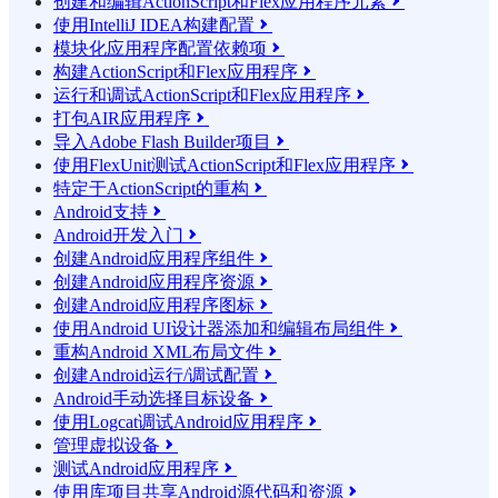
创建和编辑ActionScript和Flex应用程序元素

使用IntelliJ IDEA构建配置

模块化应用程序配置依赖项

构建ActionScript和Flex应用程序

运行和调试ActionScript和Flex应用程序

打包AIR应用程序

导入Adobe Flash Builder项目

使用FlexUnit测试ActionScript和Flex应用程序

特定于ActionScript的重构

Android支持

Android开发入门

创建Android应用程序组件

创建Android应用程序资源

创建Android应用程序图标

使用Android UI设计器添加和编辑布局组件

重构Android XML布局文件

创建Android运行/调试配置

Android手动选择目标设备

使用Logcat调试Android应用程序

管理虚拟设备

测试Android应用程序

使用库项目共享Android源代码和资源
