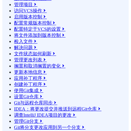
管理项目

访问VCS操作

启用版本控制

配置常规版本控制

配置特定于VCS的设置

将文件添加到版本控制

检入文件

解决问题

文件状态如何刷新

管理更改列表

搁置和取消搁置的变化

更新本地信息

应用补丁程序

创建补丁程序

使用Git集成

设置Git仓库

Git与远程仓库同步

IDEA：将更改提交并推送到远程Git仓库

调查IntelliJ IDEA项目的更改

管理Git分支

Git将分支更改应用到另一个分支
