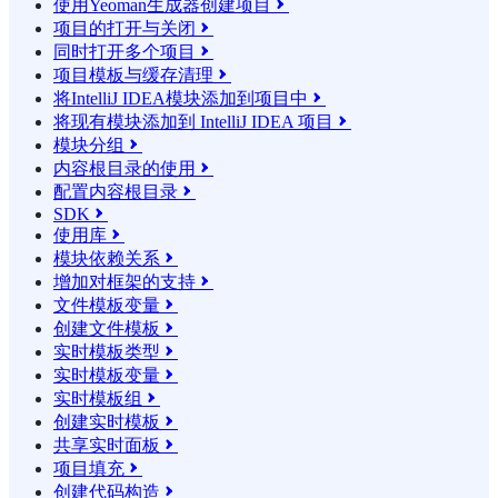
使用Yeoman生成器创建项目

项目的打开与关闭

同时打开多个项目

项目模板与缓存清理

将IntelliJ IDEA模块添加到项目中

将现有模块添加到 IntelliJ IDEA 项目

模块分组

内容根目录的使用

配置内容根目录

SDK

使用库

模块依赖关系

增加对框架的支持

文件模板变量

创建文件模板

实时模板类型

实时模板变量

实时模板组

创建实时模板

共享实时面板

项目填充

创建代码构造
