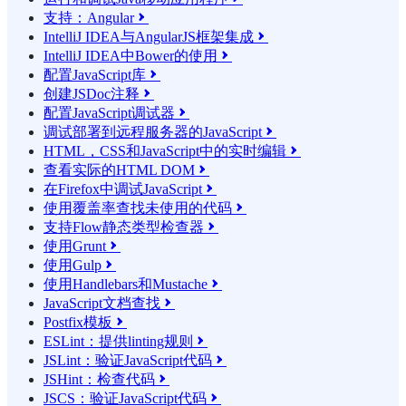
支持：Angular

IntelliJ IDEA与AngularJS框架集成

IntelliJ IDEA中Bower的使用

配置JavaScript库

创建JSDoc注释

配置JavaScript调试器

调试部署到远程服务器的JavaScript

HTML，CSS和JavaScript中的实时编辑

查看实际的HTML DOM

在Firefox中调试JavaScript

使用覆盖率查找未使用的代码

支持Flow静态类型检查器

使用Grunt

使用Gulp

使用Handlebars和Mustache

JavaScript文档查找

Postfix模板

ESLint：提供linting规则

JSLint：验证JavaScript代码

JSHint：检查代码

JSCS：验证JavaScript代码
