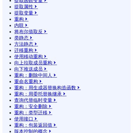
提取函数变量

提取属性

提取变量

重构

内联

将布尔值取反

类静态

方法静态

迁移重构

使用移动重构

向上拉取成员重构

向下推送成员

重构：删除中间人

重命名重构

重构：用生成器替换构造函数

重构：用委托替换继承

查询代替临时变量

重构：安全删除

重构：类型迁移

使用接口

重构：包装返回值

版本控制的概念
