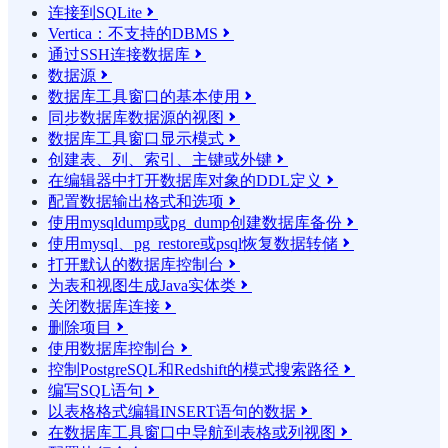
连接到SQLite

Vertica：不支持的DBMS

通过SSH连接数据库

数据源

数据库工具窗口的基本使用

同步数据库数据源的视图

数据库工具窗口显示模式

创建表、列、索引、主键或外键

在编辑器中打开数据库对象的DDL定义

配置数据输出格式和选项

使用mysqldump或pg_dump创建数据库备份

使用mysql、pg_restore或psql恢复数据转储

打开默认的数据库控制台

为表和视图生成Java实体类

关闭数据库连接

删除项目

使用数据库控制台

控制PostgreSQL和Redshift的模式搜索路径

编写SQL语句

以表格格式编辑INSERT语句的数据

在数据库工具窗口中导航到表格或列视图
