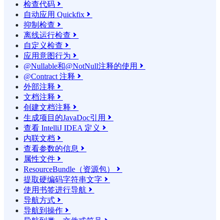
检查代码

自动应用 Quickfix

抑制检查

离线运行检查

自定义检查

应用意图行为

@Nullable和@NotNull注释的使用

@Contract 注释

外部注释

文档注释

创建文档注释

生成项目的JavaDoc引用

查看 IntelliJ IDEA 定义

内联文档

查看参数的信息

属性文件

ResourceBundle（资源包）

提取硬编码字符串文字

使用书签进行导航

导航方式

导航到操作
