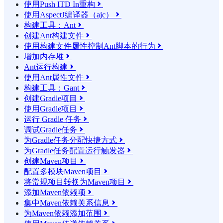
使用Push ITD In重构

使用AspectJ编译器（ajc）

构建工具：Ant

创建Ant构建文件

使用构建文件属性控制Ant脚本的行为

增加内存堆

Ant运行构建

使用Ant属性文件

构建工具：Gant

创建Gradle项目

使用Gradle项目

运行 Gradle 任务

调试Gradle任务

为Gradle任务分配快捷方式

为Gradle任务配置运行触发器

创建Maven项目

配置多模块Maven项目

将常规项目转换为Maven项目

添加Maven依赖项

集中Maven依赖关系信息

为Maven依赖添加范围
