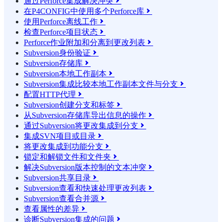
通过Perforce集成解决冲突

在P4CONFIG中使用多个Perforce库

使用Perforce离线工作

检查Perforce项目状态

Perforce作业附加和分离到更改列表

Subversion身份验证

Subversion存储库

Subversion本地工作副本

Subversion集成比较本地工作副本文件与分支

配置HTTP代理

Subversion创建分支和标签

从Subversion存储库导出信息的操作

通过Subversion将更改集成到分支

集成SVN项目或目录

将更改集成到功能分支

锁定和解锁文件和文件夹

解决Subversion版本控制的文本冲突

Subversion共享目录

Subversion查看和快速处理更改列表

Subversion查看合并源

查看属性的差异

诊断Subversion集成的问题
