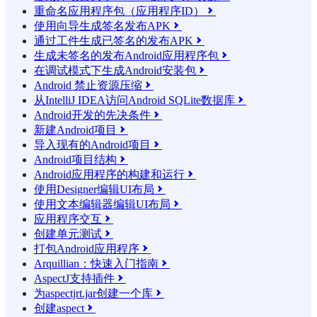
重命名应用程序包（应用程序ID）

使用向导生成签名发布APK

通过工件生成已签名的发布APK

生成未签名的发布Android应用程序包

在调试模式下生成Android安装包

Android 禁止资源压缩

从IntelliJ IDEA访问Android SQLite数据库

Android开发的先决条件

新建Android项目

导入现有的Android项目

Android项目结构

Android应用程序的构建和运行

使用Designer编辑UI布局

使用文本编辑器编辑UI布局

应用程序交互

创建单元测试

打包Android应用程序

Arquillian：快速入门指南

AspectJ支持插件

为aspectjrt.jar创建一个库

创建aspect
