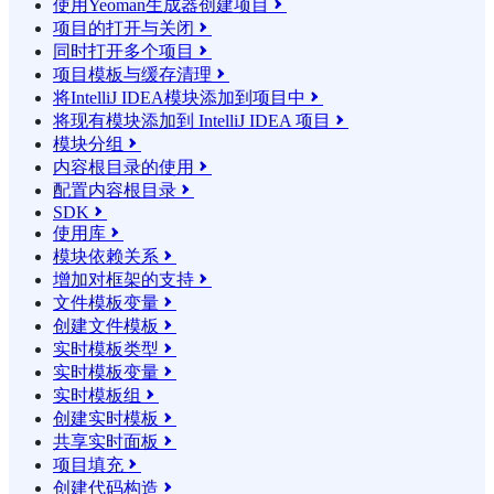
使用Yeoman生成器创建项目

项目的打开与关闭

同时打开多个项目

项目模板与缓存清理

将IntelliJ IDEA模块添加到项目中

将现有模块添加到 IntelliJ IDEA 项目

模块分组

内容根目录的使用

配置内容根目录

SDK

使用库

模块依赖关系

增加对框架的支持

文件模板变量

创建文件模板

实时模板类型

实时模板变量

实时模板组

创建实时模板

共享实时面板

项目填充

创建代码构造
