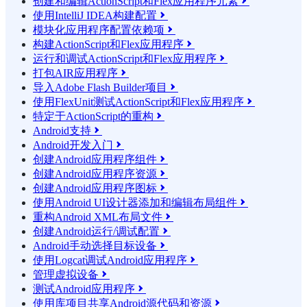
创建和编辑ActionScript和Flex应用程序元素

使用IntelliJ IDEA构建配置

模块化应用程序配置依赖项

构建ActionScript和Flex应用程序

运行和调试ActionScript和Flex应用程序

打包AIR应用程序

导入Adobe Flash Builder项目

使用FlexUnit测试ActionScript和Flex应用程序

特定于ActionScript的重构

Android支持

Android开发入门

创建Android应用程序组件

创建Android应用程序资源

创建Android应用程序图标

使用Android UI设计器添加和编辑布局组件

重构Android XML布局文件

创建Android运行/调试配置

Android手动选择目标设备

使用Logcat调试Android应用程序

管理虚拟设备

测试Android应用程序

使用库项目共享Android源代码和资源
