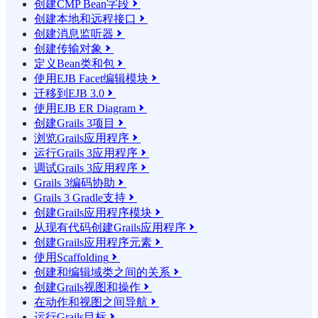
创建CMP Bean字段

创建本地和远程接口

创建消息监听器

创建传输对象

定义Bean类和包

使用EJB Facet编辑模块

迁移到EJB 3.0

使用EJB ER Diagram

创建Grails 3项目

浏览Grails应用程序

运行Grails 3应用程序

调试Grails 3应用程序

Grails 3编码协助

Grails 3 Gradle支持

创建Grails应用程序模块

从现有代码创建Grails应用程序

创建Grails应用程序元素

使用Scaffolding

创建和编辑域类之间的关系

创建Grails视图和操作

在动作和视图之间导航

运行Grails目标
