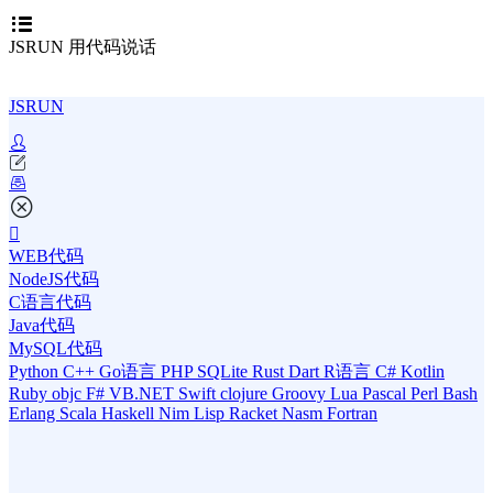
JSRUN 用代码说话
JSRUN
WEB代码
NodeJS代码
C语言代码
Java代码
MySQL代码
Python
C++
Go语言
PHP
SQLite
Rust
Dart
R语言
C#
Kotlin
Ruby
objc
F#
VB.NET
Swift
clojure
Groovy
Lua
Pascal
Perl
Bash
Erlang
Scala
Haskell
Nim
Lisp
Racket
Nasm
Fortran