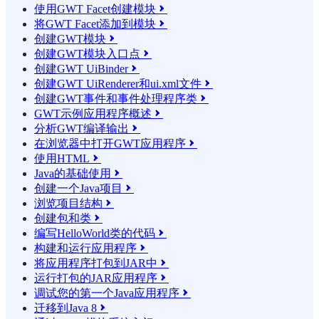
使用GWT Facet创建模块

将GWT Facet添加到模块

创建GWT模块

创建GWT模块入口点

创建GWT UiBinder

创建GWT UiRenderer和ui.xml文件

创建GWT事件和事件处理程序类

GWT示例应用程序概述

分析GWT编译输出

在浏览器中打开GWT应用程序

使用HTML

Java的基础使用

创建一个Java项目

浏览项目结构

创建包和类

编写HelloWorld类的代码

构建和运行应用程序

将应用程序打包到JAR中

运行打包的JAR应用程序

调试您的第一个Java应用程序

迁移到Java 8
