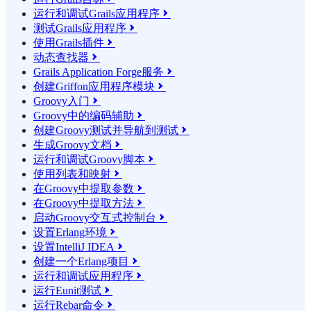
运行和调试Grails应用程序

测试Grails应用程序

使用Grails插件

动态查找器

Grails Application Forge服务

创建Griffon应用程序模块

Groovy入门

Groovy中的编码辅助

创建Groovy测试并导航到测试

生成Groovy文档

运行和调试Groovy脚本

使用列表和映射

在Groovy中提取参数

在Groovy中提取方法

启动Groovy交互式控制台

设置Erlang环境

设置IntelliJ IDEA

创建一个Erlang项目

运行和调试应用程序

运行Eunit测试

运行Rebar命令
