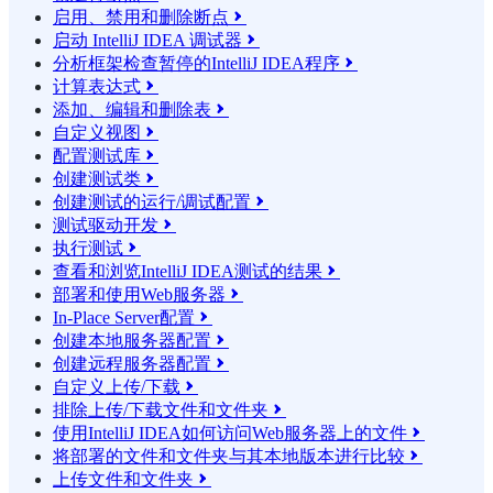
启用、禁用和删除断点

启动 IntelliJ IDEA 调试器

分析框架检查暂停的IntelliJ IDEA程序

计算表达式

添加、编辑和删除表

自定义视图

配置测试库

创建测试类

创建测试的运行/调试配置

测试驱动开发

执行测试

查看和浏览IntelliJ IDEA测试的结果

部署和使用Web服务器

In-Place Server配置

创建本地服务器配置

创建远程服务器配置

自定义上传/下载

排除上传/下载文件和文件夹

使用IntelliJ IDEA如何访问Web服务器上的文件

将部署的文件和文件夹与其本地版本进行比较

上传文件和文件夹
