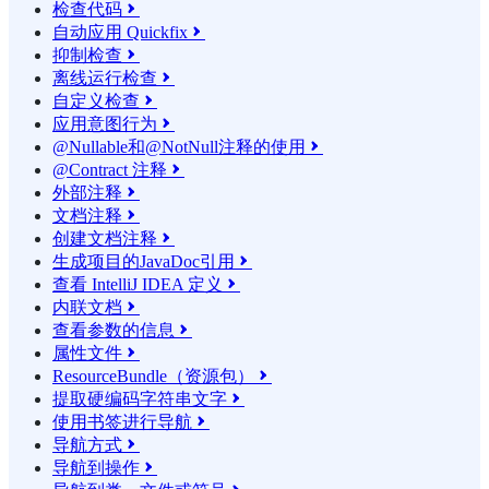
检查代码

自动应用 Quickfix

抑制检查

离线运行检查

自定义检查

应用意图行为

@Nullable和@NotNull注释的使用

@Contract 注释

外部注释

文档注释

创建文档注释

生成项目的JavaDoc引用

查看 IntelliJ IDEA 定义

内联文档

查看参数的信息

属性文件

ResourceBundle（资源包）

提取硬编码字符串文字

使用书签进行导航

导航方式

导航到操作
