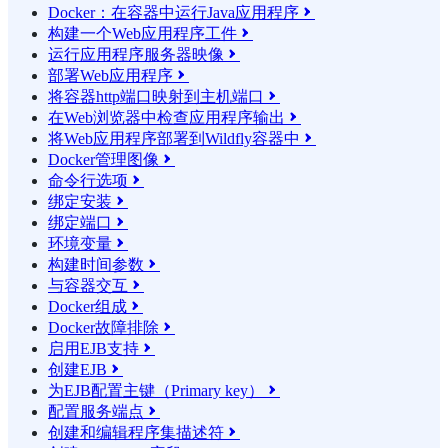
Docker：在容器中运行Java应用程序

构建一个Web应用程序工件

运行应用程序服务器映像

部署Web应用程序

将容器http端口映射到主机端口

在Web浏览器中检查应用程序输出

将Web应用程序部署到Wildfly容器中

Docker管理图像

命令行选项

绑定安装

绑定端口

环境变量

构建时间参数

与容器交互

Docker组成

Docker故障排除

启用EJB支持

创建EJB

为EJB配置主键（Primary key）

配置服务端点

创建和编辑程序集描述符
