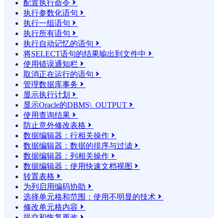
配置执行命令

执行参数化语句

执行一组语句

执行所有语句

执行自动记忆的语句

将SELECT语句的结果输​​出到文件中

使用错误通知栏

取消正在运行的语句

管理数据库事务

显示执行计划

显示Oracle的DBMS\_OUTPUT

使用查询结果

防止意外修改表格

数据编辑器：行相关操作

数据编辑器：数据的排序与过滤

数据编辑器：列相关操作

数据编辑器：使用快速文档视图

转置表格

为列启用编码协助

选择单元格和范围：使用不明显的技术

修改单元格内容

提交和恢复更改
