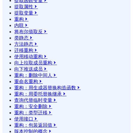
提取函数变量

提取属性

提取变量

重构

内联

将布尔值取反

类静态

方法静态

迁移重构

使用移动重构

向上拉取成员重构

向下推送成员

重构：删除中间人

重命名重构

重构：用生成器替换构造函数

重构：用委托替换继承

查询代替临时变量

重构：安全删除

重构：类型迁移

使用接口

重构：包装返回值

版本控制的概念
