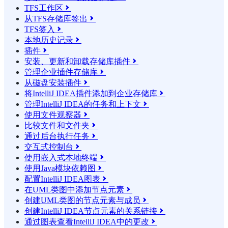
TFS工作区

从TFS存储库签出

TFS签入

本地历史记录

插件

安装、更新和卸载存储库插件

管理企业插件存储库

从磁盘安装插件

将IntelliJ IDEA插件添加到企业存储库

管理IntelliJ IDEA的任务和上下文

使用文件观察器

比较文件和文件夹

通过后台执行任务

交互式控制台

使用嵌入式本地终端

使用Java模块依赖图

配置IntelliJ IDEA图表

在UML类图中添加节点元素

创建UML类图的节点元素与成员

创建IntelliJ IDEA节点元素的关系链接

通过图表查看IntelliJ IDEA中的更改
