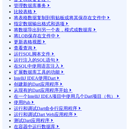
管理数据库事务

比较表格

将表格数据复制到剪贴板或将其保存在文件中

指定数据输出格式和选项

将数据导出到另一个表，模式或数据库

将LOB保存在文件中

更新表格视图

查看查询

运行SQL脚本文件

运行注入的SQL语句

在SQL中使用语言注入

扩展数据库工具的功能

IntelliJ IDEA使用Dart

创建新的Dart应用程序

从现有的Dart应用程序开始

在一个IntelliJ IDEA项目中使用几个Dart项目（包）

使用Pub

运行和调试Dart命令行应用程序

运行和调试Dart Web应用程序

测试Dart应用程序

在容器中运行数据库
