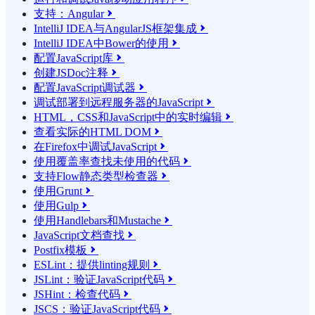
支持：Angular

IntelliJ IDEA与AngularJS框架集成

IntelliJ IDEA中Bower的使用

配置JavaScript库

创建JSDoc注释

配置JavaScript调试器

调试部署到远程服务器的JavaScript

HTML，CSS和JavaScript中的实时编辑

查看实际的HTML DOM

在Firefox中调试JavaScript

使用覆盖率查找未使用的代码

支持Flow静态类型检查器

使用Grunt

使用Gulp

使用Handlebars和Mustache

JavaScript文档查找

Postfix模板

ESLint：提供linting规则

JSLint：验证JavaScript代码

JSHint：检查代码

JSCS：验证JavaScript代码
