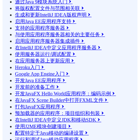
通过Java 9模块系统入门

将版权配置文件与范围相关联

生成和更新IntelliJ IDEA版权声明

启用Java EE应用程序支持

支持的应用程序服务器

与使用应用程序服务器相关的主要任务

启用应用程序服务器集成插件

在IntelliJ IDEA中定义应用程序服务器

使用服务器运行/调试配置

在应用服务器上更新应用

Heroku入门

Google App Engine入门

开发Java EE应用程序

开发前的准备工作

开发JavaFX Hello World应用程序：编码示例

在JavaFX Scene Builder中打开FXML文件

打包JavaFX应用程序

预加载器的应用程序：项目组织和包装

在IntelliJ IDEA中定义JDK和移动SDK

使用J2ME模块创建项目

配置特定于Java移动的编译设置

运行和调试Java移动应用程序
