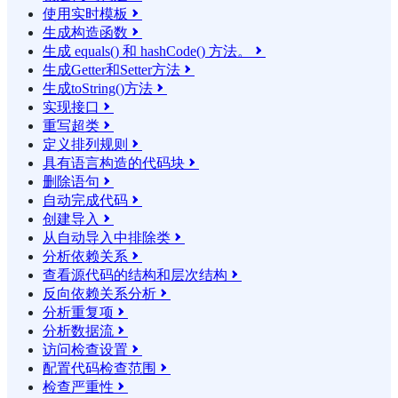
使用实时模板

生成构造函数

生成 equals() 和 hashCode() 方法。

生成Getter和Setter方法

生成toString()方法

实现接口

重写超类

定义排列规则

具有语言构造的代码块

删除语句

自动完成代码

创建导入

从自动导入中排除类

分析依赖关系

查看源代码的结构和层次结构

反向依赖关系分析

分析重复项

分析数据流

访问检查设置

配置代码检查范围

检查严重性
