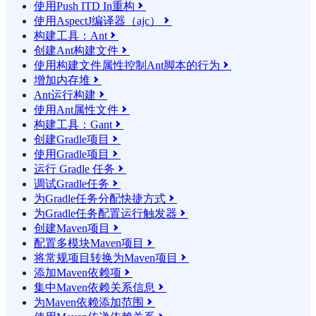
使用Push ITD In重构

使用AspectJ编译器（ajc）

构建工具：Ant

创建Ant构建文件

使用构建文件属性控制Ant脚本的行为

增加内存堆

Ant运行构建

使用Ant属性文件

构建工具：Gant

创建Gradle项目

使用Gradle项目

运行 Gradle 任务

调试Gradle任务

为Gradle任务分配快捷方式

为Gradle任务配置运行触发器

创建Maven项目

配置多模块Maven项目

将常规项目转换为Maven项目

添加Maven依赖项

集中Maven依赖关系信息

为Maven依赖添加范围
