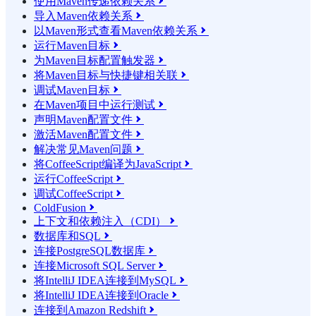
使用Maven传递依赖关系

导入Maven依赖关系

以Maven形式查看Maven依赖关系

运行Maven目标

为Maven目标配置触发器

将Maven目标与快捷键相关联

调试Maven目标

在Maven项目中运行测试

声明Maven配置文件

激活Maven配置文件

解决常见Maven问题

将CoffeeScript编译为JavaScript

运行CoffeeScript

调试CoffeeScript

ColdFusion

上下文和依赖注入（CDI）

数据库和SQL

连接PostgreSQL数据库

连接Microsoft SQL Server

将IntelliJ IDEA连接到MySQL

将IntelliJ IDEA连接到Oracle

连接到Amazon Redshift
