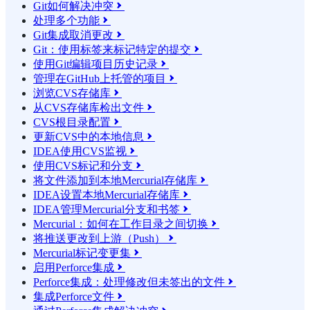
Git如何解决冲突

处理多个功能

Git集成取消更改

Git：使用标签来标记特定的提交

使用Git编辑项目历史记录

管理在GitHub上托管的项目

浏览CVS存储库

从CVS存储库检出文件

CVS根目录配置

更新CVS中的本地信息

IDEA使用CVS监视

使用CVS标记和分支

将文件添加到本地Mercurial存储库

IDEA设置本地Mercurial存储库

IDEA管理Mercurial分支和书签

Mercurial：如何在工作目录之间切换

将推送更改到上游（Push）

Mercurial标记变更集

启用Perforce集成

Perforce集成：处理修改但未签出的文件

集成Perforce文件
