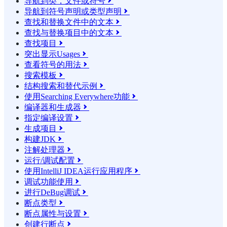
导航到类，文件或符号

导航到符号声明或类型声明

查找和替换文件中的文本

查找与替换项目中的文本

查找项目

突出显示Usages

查看符号的用法

搜索模板

结构搜索和替代示例

使用Searching Everywhere功能

编译器和生成器

指定编译设置

生成项目

构建JDK

注解处理器

运行/调试配置

使用IntelliJ IDEA运行应用程序

调试功能使用

进行DeBug调试

断点类型

断点属性与设置

创建行断点
