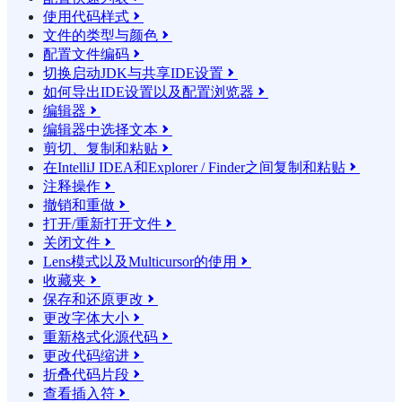
使用代码样式

文件的类型与颜色

配置文件编码

切换启动JDK与共享IDE设置

如何导出IDE设置以及配置浏览器

编辑器

编辑器中选择文本

剪切、复制和粘贴

在IntelliJ IDEA和Explorer / Finder之间复制和粘贴

注释操作

撤销和重做

打开/重新打开文件

关闭文件

Lens模式以及Multicursor的使用

收藏夹

保存和还原更改

更改字体大小

重新格式化源代码

更改代码缩进

折叠代码片段

查看插入符
