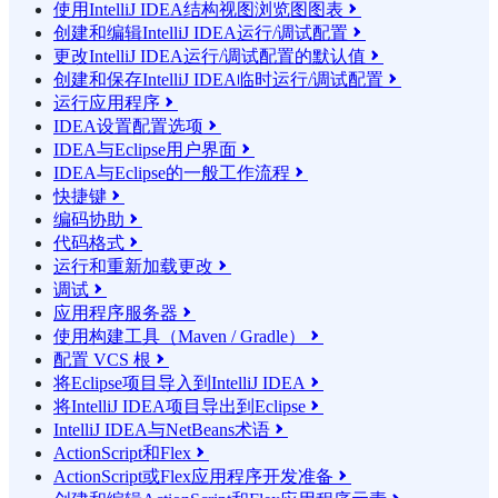
使用IntelliJ IDEA结构视图浏览图图表

创建和编辑IntelliJ IDEA运行/调试配置

更改IntelliJ IDEA运行/调试配置的默认值

创建和保存IntelliJ IDEA临时运行/调试配置

运行应用程序

IDEA设置配置选项

IDEA与Eclipse用户界面

IDEA与Eclipse的一般工作流程

快捷键

编码协助

代码格式

运行和重新加载更改

调试

应用程序服务器

使用构建工具（Maven / Gradle）

配置 VCS 根

将Eclipse项目导入到IntelliJ IDEA

将IntelliJ IDEA项目导出到Eclipse

IntelliJ IDEA与NetBeans术语

ActionScript和Flex

ActionScript或Flex应用程序开发准备
