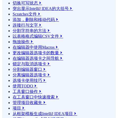
切换可写状态

突出显示IntelliJ IDEA的大括号

Scratches文件

添加，删除和移动代码

连接行与文字

分割字符串的方法

以表格格式编辑CSV文件

拖放操作

在编辑器中使用Macros

更改编辑器选项卡的数量

在编辑器选项卡之间导航

锁定与取消选项卡

分割编辑器窗口

分离编辑器选项卡

选项卡使用技巧

使用TODO

工具窗口操作

在工具窗口中快速搜索

管理项目收藏夹

项目

从框架模板生成IntelliJ IDEA项目
