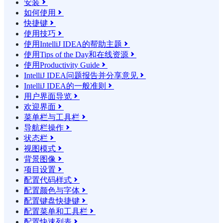
安装

如何使用

快捷键

使用技巧

使用IntelliJ IDEA的帮助主题

使用Tips of the Day和在线资源

使用Productivity Guide

IntelliJ IDEA问题报告并分享意见

IntelliJ IDEA的一般准则

用户界面导览

欢迎界面

菜单栏与工具栏

导航栏操作

状态栏

视图模式

背景图像

项目设置

配置代码样式

配置颜色与字体

配置键盘快捷键

配置菜单和工具栏

配置快速列表
