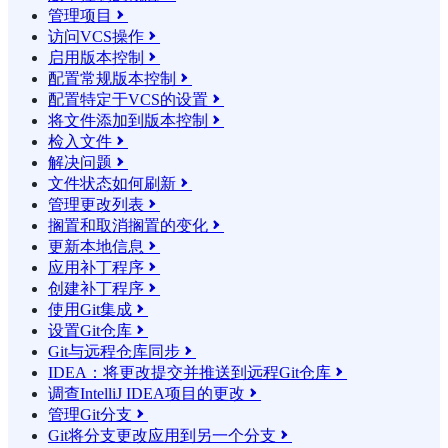
管理项目

访问VCS操作

启用版本控制

配置常规版本控制

配置特定于VCS的设置

将文件添加到版本控制

检入文件

解决问题

文件状态如何刷新

管理更改列表

搁置和取消搁置的变化

更新本地信息

应用补丁程序

创建补丁程序

使用Git集成

设置Git仓库

Git与远程仓库同步

IDEA：将更改提交并推送到远程Git仓库

调查IntelliJ IDEA项目的更改

管理Git分支

Git将分支更改应用到另一个分支
