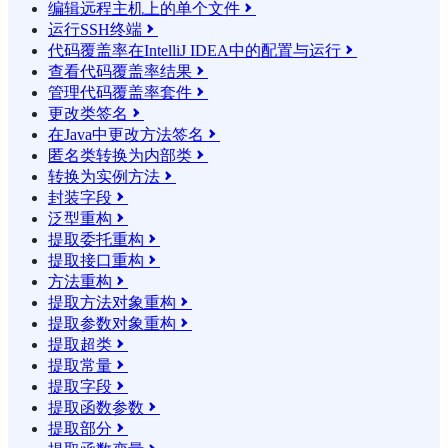
编辑远程主机上的单个文件

运行SSH终端

代码覆盖率在IntelliJ IDEA中的配置与运行

查看代码覆盖率结果

管理代码覆盖率套件

更改类签名

在Java中更改方法签名

匿名类转换为内部类

转换为实例方法

封装字段

泛型重构

提取委托重构

提取接口重构

方法重构

提取方法对象重构

提取参数对象重构

提取超类

提取常量

提取字段

提取函数参数

提取部分
