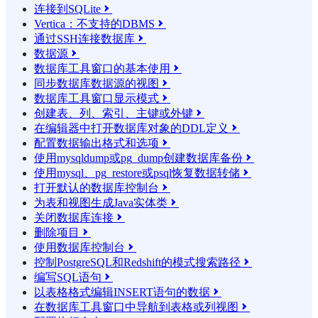
连接到SQLite

Vertica：不支持的DBMS

通过SSH连接数据库

数据源

数据库工具窗口的基本使用

同步数据库数据源的视图

数据库工具窗口显示模式

创建表、列、索引、主键或外键

在编辑器中打开数据库对象的DDL定义

配置数据输出格式和选项

使用mysqldump或pg_dump创建数据库备份

使用mysql、pg_restore或psql恢复数据转储

打开默认的数据库控制台

为表和视图生成Java实体类

关闭数据库连接

删除项目

使用数据库控制台

控制PostgreSQL和Redshift的模式搜索路径

编写SQL语句

以表格格式编辑INSERT语句的数据

在数据库工具窗口中导航到表格或列视图
