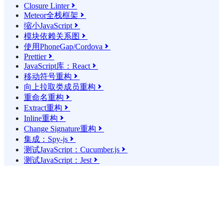
Closure Linter

Meteor全栈框架

缩小JavaScript

模块依赖关系图

使用PhoneGap/Cordova

Prettier

JavaScript库：React

移动符号重构

向上拉取类成员重构

重命名重构

Extract重构

Inline重构

Change Signature重构

集成：Spy-js

测试JavaScript：Cucumber.js

测试JavaScript：Jest
