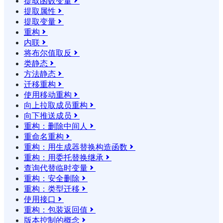
提取函数变量

提取属性

提取变量

重构

内联

将布尔值取反

类静态

方法静态

迁移重构

使用移动重构

向上拉取成员重构

向下推送成员

重构：删除中间人

重命名重构

重构：用生成器替换构造函数

重构：用委托替换继承

查询代替临时变量

重构：安全删除

重构：类型迁移

使用接口

重构：包装返回值

版本控制的概念
