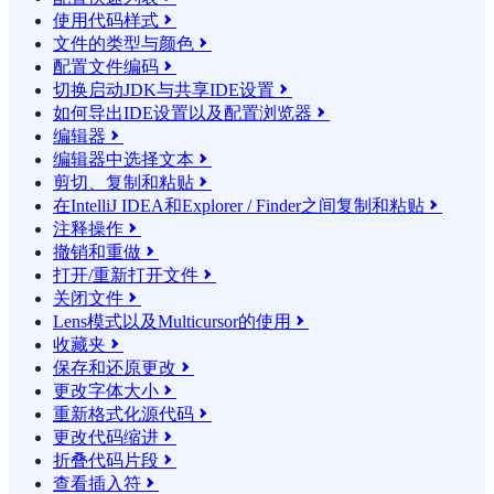
使用代码样式

文件的类型与颜色

配置文件编码

切换启动JDK与共享IDE设置

如何导出IDE设置以及配置浏览器

编辑器

编辑器中选择文本

剪切、复制和粘贴

在IntelliJ IDEA和Explorer / Finder之间复制和粘贴

注释操作

撤销和重做

打开/重新打开文件

关闭文件

Lens模式以及Multicursor的使用

收藏夹

保存和还原更改

更改字体大小

重新格式化源代码

更改代码缩进

折叠代码片段

查看插入符
