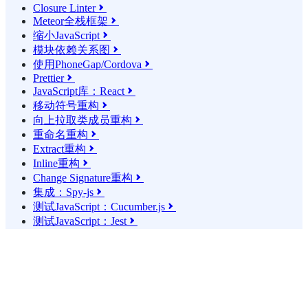
Closure Linter

Meteor全栈框架

缩小JavaScript

模块依赖关系图

使用PhoneGap/Cordova

Prettier

JavaScript库：React

移动符号重构

向上拉取类成员重构

重命名重构

Extract重构

Inline重构

Change Signature重构

集成：Spy-js

测试JavaScript：Cucumber.js

测试JavaScript：Jest
