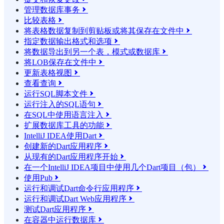
管理数据库事务

比较表格

将表格数据复制到剪贴板或将其保存在文件中

指定数据输出格式和选项

将数据导出到另一个表，模式或数据库

将LOB保存在文件中

更新表格视图

查看查询

运行SQL脚本文件

运行注入的SQL语句

在SQL中使用语言注入

扩展数据库工具的功能

IntelliJ IDEA使用Dart

创建新的Dart应用程序

从现有的Dart应用程序开始

在一个IntelliJ IDEA项目中使用几个Dart项目（包）

使用Pub

运行和调试Dart命令行应用程序

运行和调试Dart Web应用程序

测试Dart应用程序

在容器中运行数据库
