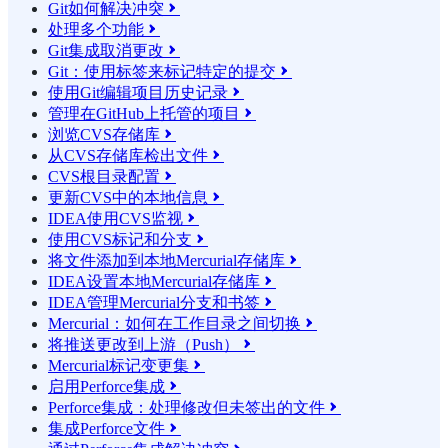
Git如何解决冲突

处理多个功能

Git集成取消更改

Git：使用标签来标记特定的提交

使用Git编辑项目历史记录

管理在GitHub上托管的项目

浏览CVS存储库

从CVS存储库检出文件

CVS根目录配置

更新CVS中的本地信息

IDEA使用CVS监视

使用CVS标记和分支

将文件添加到本地Mercurial存储库

IDEA设置本地Mercurial存储库

IDEA管理Mercurial分支和书签

Mercurial：如何在工作目录之间切换

将推送更改到上游（Push）

Mercurial标记变更集

启用Perforce集成

Perforce集成：处理修改但未签出的文件

集成Perforce文件
