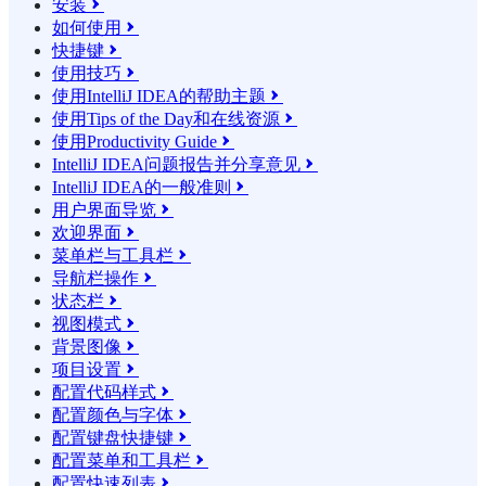
安装

如何使用

快捷键

使用技巧

使用IntelliJ IDEA的帮助主题

使用Tips of the Day和在线资源

使用Productivity Guide

IntelliJ IDEA问题报告并分享意见

IntelliJ IDEA的一般准则

用户界面导览

欢迎界面

菜单栏与工具栏

导航栏操作

状态栏

视图模式

背景图像

项目设置

配置代码样式

配置颜色与字体

配置键盘快捷键

配置菜单和工具栏

配置快速列表
