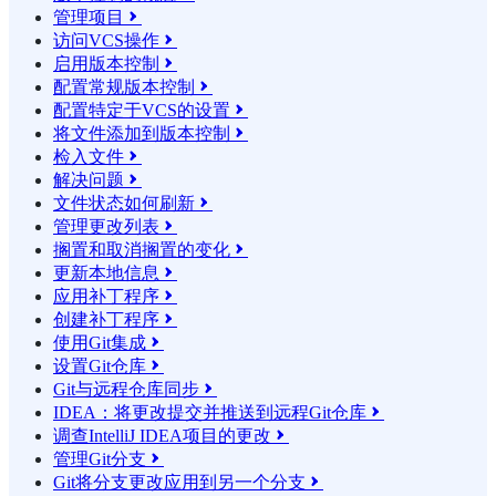
管理项目

访问VCS操作

启用版本控制

配置常规版本控制

配置特定于VCS的设置

将文件添加到版本控制

检入文件

解决问题

文件状态如何刷新

管理更改列表

搁置和取消搁置的变化

更新本地信息

应用补丁程序

创建补丁程序

使用Git集成

设置Git仓库

Git与远程仓库同步

IDEA：将更改提交并推送到远程Git仓库

调查IntelliJ IDEA项目的更改

管理Git分支

Git将分支更改应用到另一个分支
