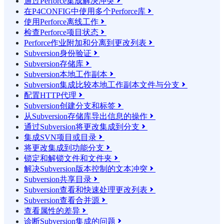
通过Perforce集成解决冲突

在P4CONFIG中使用多个Perforce库

使用Perforce离线工作

检查Perforce项目状态

Perforce作业附加和分离到更改列表

Subversion身份验证

Subversion存储库

Subversion本地工作副本

Subversion集成比较本地工作副本文件与分支

配置HTTP代理

Subversion创建分支和标签

从Subversion存储库导出信息的操作

通过Subversion将更改集成到分支

集成SVN项目或目录

将更改集成到功能分支

锁定和解锁文件和文件夹

解决Subversion版本控制的文本冲突

Subversion共享目录

Subversion查看和快速处理更改列表

Subversion查看合并源

查看属性的差异

诊断Subversion集成的问题
