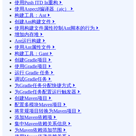
使用Push ITD In重构

使用AspectJ编译器（ajc）

构建工具：Ant

创建Ant构建文件

使用构建文件属性控制Ant脚本的行为

增加内存堆

Ant运行构建

使用Ant属性文件

构建工具：Gant

创建Gradle项目

使用Gradle项目

运行 Gradle 任务

调试Gradle任务

为Gradle任务分配快捷方式

为Gradle任务配置运行触发器

创建Maven项目

配置多模块Maven项目

将常规项目转换为Maven项目

添加Maven依赖项

集中Maven依赖关系信息

为Maven依赖添加范围
