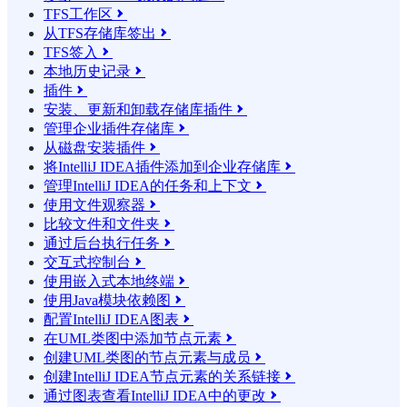
TFS工作区

从TFS存储库签出

TFS签入

本地历史记录

插件

安装、更新和卸载存储库插件

管理企业插件存储库

从磁盘安装插件

将IntelliJ IDEA插件添加到企业存储库

管理IntelliJ IDEA的任务和上下文

使用文件观察器

比较文件和文件夹

通过后台执行任务

交互式控制台

使用嵌入式本地终端

使用Java模块依赖图

配置IntelliJ IDEA图表

在UML类图中添加节点元素

创建UML类图的节点元素与成员

创建IntelliJ IDEA节点元素的关系链接

通过图表查看IntelliJ IDEA中的更改
