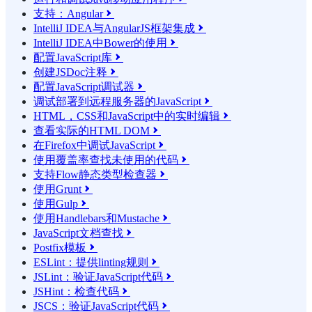
支持：Angular

IntelliJ IDEA与AngularJS框架集成

IntelliJ IDEA中Bower的使用

配置JavaScript库

创建JSDoc注释

配置JavaScript调试器

调试部署到远程服务器的JavaScript

HTML，CSS和JavaScript中的实时编辑

查看实际的HTML DOM

在Firefox中调试JavaScript

使用覆盖率查找未使用的代码

支持Flow静态类型检查器

使用Grunt

使用Gulp

使用Handlebars和Mustache

JavaScript文档查找

Postfix模板

ESLint：提供linting规则

JSLint：验证JavaScript代码

JSHint：检查代码

JSCS：验证JavaScript代码
