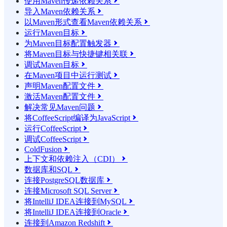
使用Maven传递依赖关系

导入Maven依赖关系

以Maven形式查看Maven依赖关系

运行Maven目标

为Maven目标配置触发器

将Maven目标与快捷键相关联

调试Maven目标

在Maven项目中运行测试

声明Maven配置文件

激活Maven配置文件

解决常见Maven问题

将CoffeeScript编译为JavaScript

运行CoffeeScript

调试CoffeeScript

ColdFusion

上下文和依赖注入（CDI）

数据库和SQL

连接PostgreSQL数据库

连接Microsoft SQL Server

将IntelliJ IDEA连接到MySQL

将IntelliJ IDEA连接到Oracle

连接到Amazon Redshift
