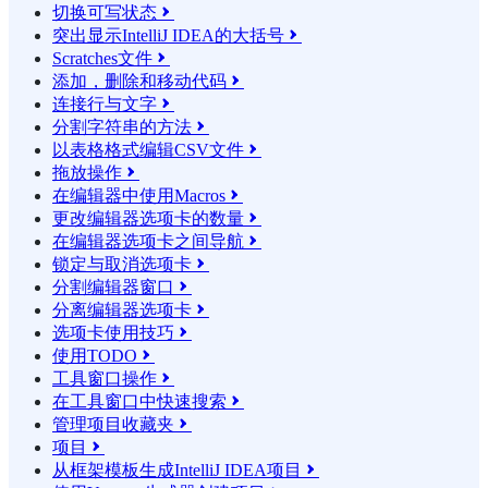
切换可写状态

突出显示IntelliJ IDEA的大括号

Scratches文件

添加，删除和移动代码

连接行与文字

分割字符串的方法

以表格格式编辑CSV文件

拖放操作

在编辑器中使用Macros

更改编辑器选项卡的数量

在编辑器选项卡之间导航

锁定与取消选项卡

分割编辑器窗口

分离编辑器选项卡

选项卡使用技巧

使用TODO

工具窗口操作

在工具窗口中快速搜索

管理项目收藏夹

项目

从框架模板生成IntelliJ IDEA项目
