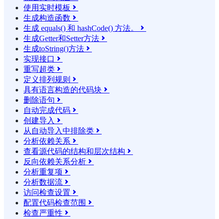
使用实时模板

生成构造函数

生成 equals() 和 hashCode() 方法。

生成Getter和Setter方法

生成toString()方法

实现接口

重写超类

定义排列规则

具有语言构造的代码块

删除语句

自动完成代码

创建导入

从自动导入中排除类

分析依赖关系

查看源代码的结构和层次结构

反向依赖关系分析

分析重复项

分析数据流

访问检查设置

配置代码检查范围

检查严重性
