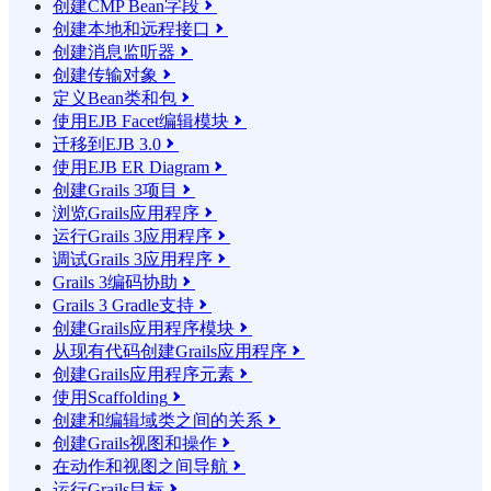
创建CMP Bean字段

创建本地和远程接口

创建消息监听器

创建传输对象

定义Bean类和包

使用EJB Facet编辑模块

迁移到EJB 3.0

使用EJB ER Diagram

创建Grails 3项目

浏览Grails应用程序

运行Grails 3应用程序

调试Grails 3应用程序

Grails 3编码协助

Grails 3 Gradle支持

创建Grails应用程序模块

从现有代码创建Grails应用程序

创建Grails应用程序元素

使用Scaffolding

创建和编辑域类之间的关系

创建Grails视图和操作

在动作和视图之间导航

运行Grails目标
