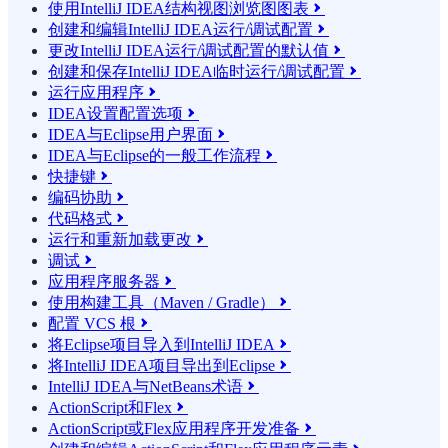
使用IntelliJ IDEA结构视图浏览图图表

创建和编辑IntelliJ IDEA运行/调试配置

更改IntelliJ IDEA运行/调试配置的默认值

创建和保存IntelliJ IDEA临时运行/调试配置

运行应用程序

IDEA设置配置选项

IDEA与Eclipse用户界面

IDEA与Eclipse的一般工作流程

快捷键

编码协助

代码格式

运行和重新加载更改

调试

应用程序服务器

使用构建工具（Maven / Gradle）

配置 VCS 根

将Eclipse项目导入到IntelliJ IDEA

将IntelliJ IDEA项目导出到Eclipse

IntelliJ IDEA与NetBeans术语

ActionScript和Flex

ActionScript或Flex应用程序开发准备
