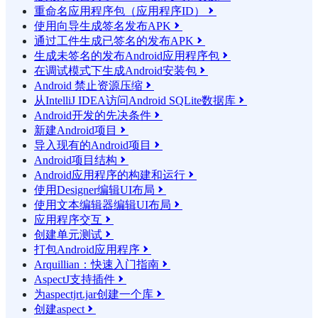
重命名应用程序包（应用程序ID）

使用向导生成签名发布APK

通过工件生成已签名的发布APK

生成未签名的发布Android应用程序包

在调试模式下生成Android安装包

Android 禁止资源压缩

从IntelliJ IDEA访问Android SQLite数据库

Android开发的先决条件

新建Android项目

导入现有的Android项目

Android项目结构

Android应用程序的构建和运行

使用Designer编辑UI布局

使用文本编辑器编辑UI布局

应用程序交互

创建单元测试

打包Android应用程序

Arquillian：快速入门指南

AspectJ支持插件

为aspectjrt.jar创建一个库

创建aspect
