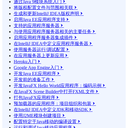
通过Java 9模块系统入门

将版权配置文件与范围相关联

生成和更新IntelliJ IDEA版权声明

启用Java EE应用程序支持

支持的应用程序服务器

与使用应用程序服务器相关的主要任务

启用应用程序服务器集成插件

在IntelliJ IDEA中定义应用程序服务器

使用服务器运行/调试配置

在应用服务器上更新应用

Heroku入门

Google App Engine入门

开发Java EE应用程序

开发前的准备工作

开发JavaFX Hello World应用程序：编码示例

在JavaFX Scene Builder中打开FXML文件

打包JavaFX应用程序

预加载器的应用程序：项目组织和包装

在IntelliJ IDEA中定义JDK和移动SDK

使用J2ME模块创建项目

配置特定于Java移动的编译设置

运行和调试Java移动应用程序
