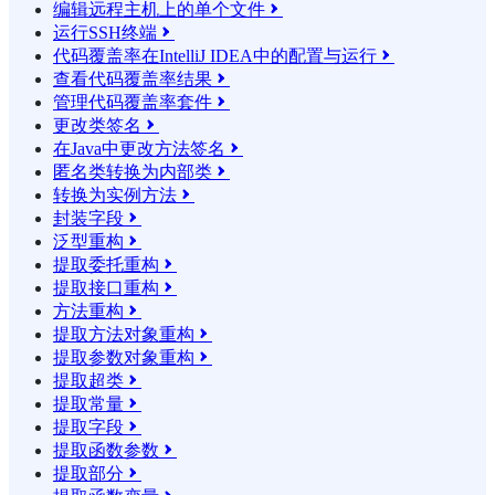
编辑远程主机上的单个文件

运行SSH终端

代码覆盖率在IntelliJ IDEA中的配置与运行

查看代码覆盖率结果

管理代码覆盖率套件

更改类签名

在Java中更改方法签名

匿名类转换为内部类

转换为实例方法

封装字段

泛型重构

提取委托重构

提取接口重构

方法重构

提取方法对象重构

提取参数对象重构

提取超类

提取常量

提取字段

提取函数参数

提取部分
