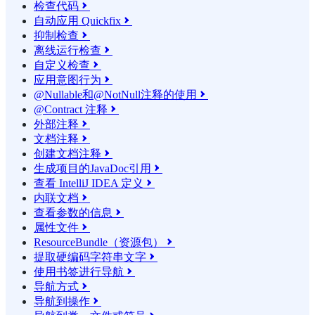
检查代码

自动应用 Quickfix

抑制检查

离线运行检查

自定义检查

应用意图行为

@Nullable和@NotNull注释的使用

@Contract 注释

外部注释

文档注释

创建文档注释

生成项目的JavaDoc引用

查看 IntelliJ IDEA 定义

内联文档

查看参数的信息

属性文件

ResourceBundle（资源包）

提取硬编码字符串文字

使用书签进行导航

导航方式

导航到操作
