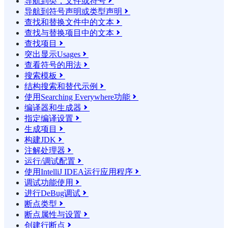
导航到类，文件或符号

导航到符号声明或类型声明

查找和替换文件中的文本

查找与替换项目中的文本

查找项目

突出显示Usages

查看符号的用法

搜索模板

结构搜索和替代示例

使用Searching Everywhere功能

编译器和生成器

指定编译设置

生成项目

构建JDK

注解处理器

运行/调试配置

使用IntelliJ IDEA运行应用程序

调试功能使用

进行DeBug调试

断点类型

断点属性与设置

创建行断点
