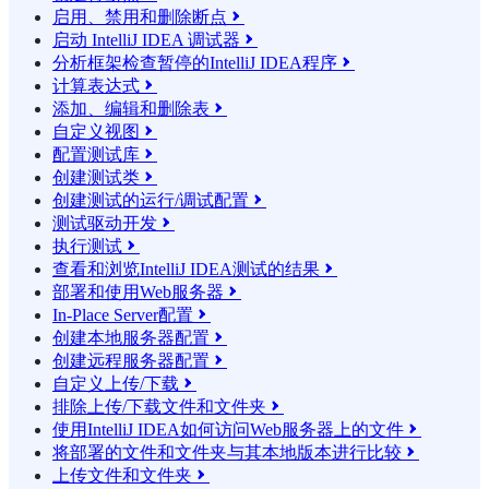
启用、禁用和删除断点

启动 IntelliJ IDEA 调试器

分析框架检查暂停的IntelliJ IDEA程序

计算表达式

添加、编辑和删除表

自定义视图

配置测试库

创建测试类

创建测试的运行/调试配置

测试驱动开发

执行测试

查看和浏览IntelliJ IDEA测试的结果

部署和使用Web服务器

In-Place Server配置

创建本地服务器配置

创建远程服务器配置

自定义上传/下载

排除上传/下载文件和文件夹

使用IntelliJ IDEA如何访问Web服务器上的文件

将部署的文件和文件夹与其本地版本进行比较

上传文件和文件夹
