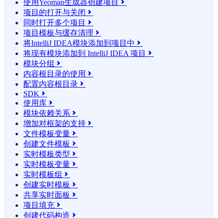
使用Yeoman生成器创建项目

项目的打开与关闭

同时打开多个项目

项目模板与缓存清理

将IntelliJ IDEA模块添加到项目中

将现有模块添加到 IntelliJ IDEA 项目

模块分组

内容根目录的使用

配置内容根目录

SDK

使用库

模块依赖关系

增加对框架的支持

文件模板变量

创建文件模板

实时模板类型

实时模板变量

实时模板组

创建实时模板

共享实时面板

项目填充

创建代码构造
