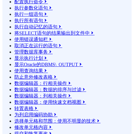
配置执行命令

执行参数化语句

执行一组语句

执行所有语句

执行自动记忆的语句

将SELECT语句的结果输​​出到文件中

使用错误通知栏

取消正在运行的语句

管理数据库事务

显示执行计划

显示Oracle的DBMS\_OUTPUT

使用查询结果

防止意外修改表格

数据编辑器：行相关操作

数据编辑器：数据的排序与过滤

数据编辑器：列相关操作

数据编辑器：使用快速文档视图

转置表格

为列启用编码协助

选择单元格和范围：使用不明显的技术

修改单元格内容

提交和恢复更改
