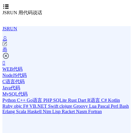
JSRUN 用代码说话
JSRUN
WEB代码
NodeJS代码
C语言代码
Java代码
MySQL代码
Python
C++
Go语言
PHP
SQLite
Rust
Dart
R语言
C#
Kotlin
Ruby
objc
F#
VB.NET
Swift
clojure
Groovy
Lua
Pascal
Perl
Bash
Erlang
Scala
Haskell
Nim
Lisp
Racket
Nasm
Fortran