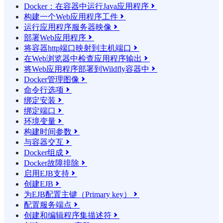
Docker：在容器中运行Java应用程序

构建一个Web应用程序工件

运行应用程序服务器映像

部署Web应用程序

将容器http端口映射到主机端口

在Web浏览器中检查应用程序输出

将Web应用程序部署到Wildfly容器中

Docker管理图像

命令行选项

绑定安装

绑定端口

环境变量

构建时间参数

与容器交互

Docker组成

Docker故障排除

启用EJB支持

创建EJB

为EJB配置主键（Primary key）

配置服务端点

创建和编辑程序集描述符
