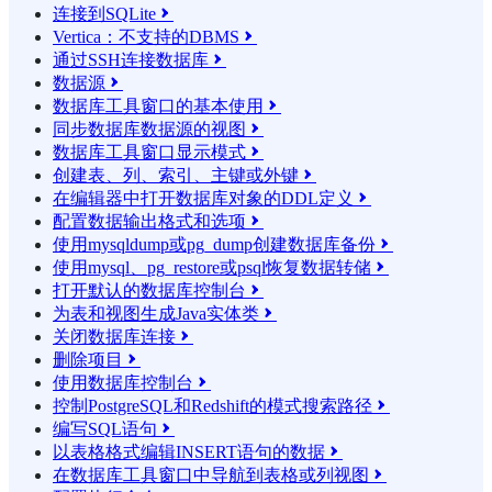
连接到SQLite

Vertica：不支持的DBMS

通过SSH连接数据库

数据源

数据库工具窗口的基本使用

同步数据库数据源的视图

数据库工具窗口显示模式

创建表、列、索引、主键或外键

在编辑器中打开数据库对象的DDL定义

配置数据输出格式和选项

使用mysqldump或pg_dump创建数据库备份

使用mysql、pg_restore或psql恢复数据转储

打开默认的数据库控制台

为表和视图生成Java实体类

关闭数据库连接

删除项目

使用数据库控制台

控制PostgreSQL和Redshift的模式搜索路径

编写SQL语句

以表格格式编辑INSERT语句的数据

在数据库工具窗口中导航到表格或列视图
