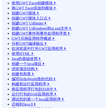
使用GWT Facet创建模块

将GWT Facet添加到模块

创建GWT模块

创建GWT模块入口点

创建GWT UiBinder

创建GWT UiRenderer和ui.xml文件

创建GWT事件和事件处理程序类

GWT示例应用程序概述

分析GWT编译输出

在浏览器中打开GWT应用程序

使用HTML

Java的基础使用

创建一个Java项目

浏览项目结构

创建包和类

编写HelloWorld类的代码

构建和运行应用程序

将应用程序打包到JAR中

运行打包的JAR应用程序

调试您的第一个Java应用程序

迁移到Java 8
