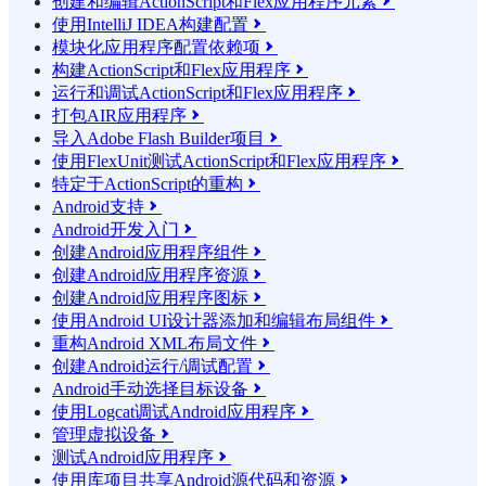
创建和编辑ActionScript和Flex应用程序元素

使用IntelliJ IDEA构建配置

模块化应用程序配置依赖项

构建ActionScript和Flex应用程序

运行和调试ActionScript和Flex应用程序

打包AIR应用程序

导入Adobe Flash Builder项目

使用FlexUnit测试ActionScript和Flex应用程序

特定于ActionScript的重构

Android支持

Android开发入门

创建Android应用程序组件

创建Android应用程序资源

创建Android应用程序图标

使用Android UI设计器添加和编辑布局组件

重构Android XML布局文件

创建Android运行/调试配置

Android手动选择目标设备

使用Logcat调试Android应用程序

管理虚拟设备

测试Android应用程序

使用库项目共享Android源代码和资源
