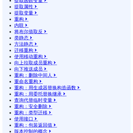
提取函数变量

提取属性

提取变量

重构

内联

将布尔值取反

类静态

方法静态

迁移重构

使用移动重构

向上拉取成员重构

向下推送成员

重构：删除中间人

重命名重构

重构：用生成器替换构造函数

重构：用委托替换继承

查询代替临时变量

重构：安全删除

重构：类型迁移

使用接口

重构：包装返回值

版本控制的概念
