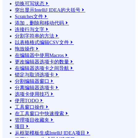
切换可写状态

突出显示IntelliJ IDEA的大括号

Scratches文件

添加，删除和移动代码

连接行与文字

分割字符串的方法

以表格格式编辑CSV文件

拖放操作

在编辑器中使用Macros

更改编辑器选项卡的数量

在编辑器选项卡之间导航

锁定与取消选项卡

分割编辑器窗口

分离编辑器选项卡

选项卡使用技巧

使用TODO

工具窗口操作

在工具窗口中快速搜索

管理项目收藏夹

项目

从框架模板生成IntelliJ IDEA项目
