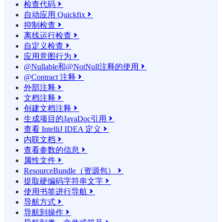
检查代码

自动应用 Quickfix

抑制检查

离线运行检查

自定义检查

应用意图行为

@Nullable和@NotNull注释的使用

@Contract 注释

外部注释

文档注释

创建文档注释

生成项目的JavaDoc引用

查看 IntelliJ IDEA 定义

内联文档

查看参数的信息

属性文件

ResourceBundle（资源包）

提取硬编码字符串文字

使用书签进行导航

导航方式

导航到操作
