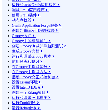
运行和调试Grails应用程序

测试Grails应用程序

使用Grails插件

动态查找器

Grails Application Forge服务

创建Griffon应用程序模块

Groovy入门

Groovy中的编码辅助

创建Groovy测试并导航到测试

生成Groovy文档

运行和调试Groovy脚本

使用列表和映射

在Groovy中提取参数

在Groovy中提取方法

启动Groovy交互式控制台

设置Erlang环境

设置IntelliJ IDEA

创建一个Erlang项目

运行和调试应用程序

运行Eunit测试

运行Rebar命令
