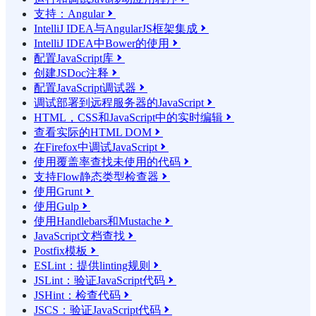
支持：Angular

IntelliJ IDEA与AngularJS框架集成

IntelliJ IDEA中Bower的使用

配置JavaScript库

创建JSDoc注释

配置JavaScript调试器

调试部署到远程服务器的JavaScript

HTML，CSS和JavaScript中的实时编辑

查看实际的HTML DOM

在Firefox中调试JavaScript

使用覆盖率查找未使用的代码

支持Flow静态类型检查器

使用Grunt

使用Gulp

使用Handlebars和Mustache

JavaScript文档查找

Postfix模板

ESLint：提供linting规则

JSLint：验证JavaScript代码

JSHint：检查代码

JSCS：验证JavaScript代码
