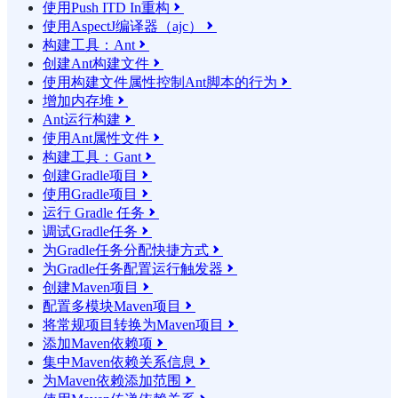
使用Push ITD In重构

使用AspectJ编译器（ajc）

构建工具：Ant

创建Ant构建文件

使用构建文件属性控制Ant脚本的行为

增加内存堆

Ant运行构建

使用Ant属性文件

构建工具：Gant

创建Gradle项目

使用Gradle项目

运行 Gradle 任务

调试Gradle任务

为Gradle任务分配快捷方式

为Gradle任务配置运行触发器

创建Maven项目

配置多模块Maven项目

将常规项目转换为Maven项目

添加Maven依赖项

集中Maven依赖关系信息

为Maven依赖添加范围
