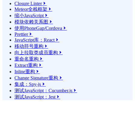
Closure Linter

Meteor全栈框架

缩小JavaScript

模块依赖关系图

使用PhoneGap/Cordova

Prettier

JavaScript库：React

移动符号重构

向上拉取类成员重构

重命名重构

Extract重构

Inline重构

Change Signature重构

集成：Spy-js

测试JavaScript：Cucumber.js

测试JavaScript：Jest
