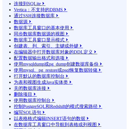
连接到SQLite

Vertica：不支持的DBMS

通过SSH连接数据库

数据源

数据库工具窗口的基本使用

同步数据库数据源的视图

数据库工具窗口显示模式

创建表、列、索引、主键或外键

在编辑器中打开数据库对象的DDL定义

配置数据输出格式和选项

使用mysqldump或pg_dump创建数据库备份

使用mysql、pg_restore或psql恢复数据转储

打开默认的数据库控制台

为表和视图生成Java实体类

关闭数据库连接

删除项目

使用数据库控制台

控制PostgreSQL和Redshift的模式搜索路径

编写SQL语句

以表格格式编辑INSERT语句的数据

在数据库工具窗口中导航到表格或列视图
