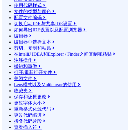
使用代码样式

文件的类型与颜色

配置文件编码

切换启动JDK与共享IDE设置

如何导出IDE设置以及配置浏览器

编辑器

编辑器中选择文本

剪切、复制和粘贴

在IntelliJ IDEA和Explorer / Finder之间复制和粘贴

注释操作

撤销和重做

打开/重新打开文件

关闭文件

Lens模式以及Multicursor的使用

收藏夹

保存和还原更改

更改字体大小

重新格式化源代码

更改代码缩进

折叠代码片段

查看插入符
