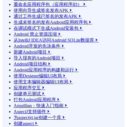
重命名应用程序包（应用程序ID）

使用向导生成签名发布APK

通过工件生成已签名的发布APK

生成未签名的发布Android应用程序包

在调试模式下生成Android安装包

Android 禁止资源压缩

从IntelliJ IDEA访问Android SQLite数据库

Android开发的先决条件

新建Android项目

导入现有的Android项目

Android项目结构

Android应用程序的构建和运行

使用Designer编辑UI布局

使用文本编辑器编辑UI布局

应用程序交互

创建单元测试

打包Android应用程序

Arquillian：快速入门指南

AspectJ支持插件

为aspectjrt.jar创建一个库

创建aspect
