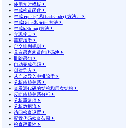
使用实时模板

生成构造函数

生成 equals() 和 hashCode() 方法。

生成Getter和Setter方法

生成toString()方法

实现接口

重写超类

定义排列规则

具有语言构造的代码块

删除语句

自动完成代码

创建导入

从自动导入中排除类

分析依赖关系

查看源代码的结构和层次结构

反向依赖关系分析

分析重复项

分析数据流

访问检查设置

配置代码检查范围

检查严重性
