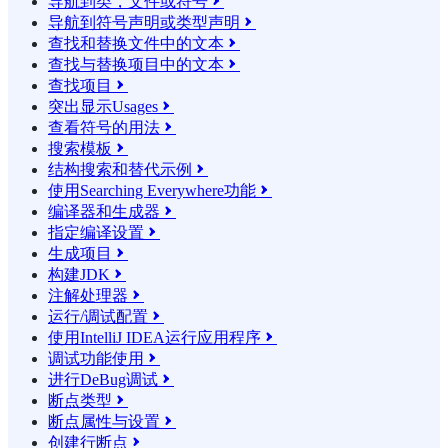
导航到类，文件或符号

导航到符号声明或类型声明

查找和替换文件中的文本

查找与替换项目中的文本

查找项目

突出显示Usages

查看符号的用法

搜索模板

结构搜索和替代示例

使用Searching Everywhere功能

编译器和生成器

指定编译设置

生成项目

构建JDK

注解处理器

运行/调试配置

使用IntelliJ IDEA运行应用程序

调试功能使用

进行DeBug调试

断点类型

断点属性与设置

创建行断点
