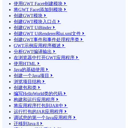
使用GWT Facet创建模块

将GWT Facet添加到模块

创建GWT模块

创建GWT模块入口点

创建GWT UiBinder

创建GWT UiRenderer和ui.xml文件

创建GWT事件和事件处理程序类

GWT示例应用程序概述

分析GWT编译输出

在浏览器中打开GWT应用程序

使用HTML

Java的基础使用

创建一个Java项目

浏览项目结构

创建包和类

编写HelloWorld类的代码

构建和运行应用程序

将应用程序打包到JAR中

运行打包的JAR应用程序

调试您的第一个Java应用程序

迁移到Java 8
