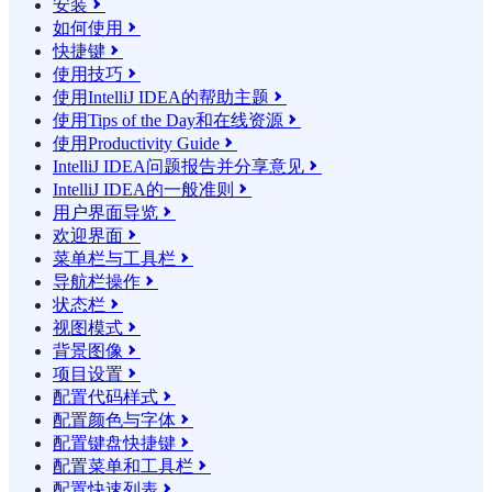
安装

如何使用

快捷键

使用技巧

使用IntelliJ IDEA的帮助主题

使用Tips of the Day和在线资源

使用Productivity Guide

IntelliJ IDEA问题报告并分享意见

IntelliJ IDEA的一般准则

用户界面导览

欢迎界面

菜单栏与工具栏

导航栏操作

状态栏

视图模式

背景图像

项目设置

配置代码样式

配置颜色与字体

配置键盘快捷键

配置菜单和工具栏

配置快速列表
