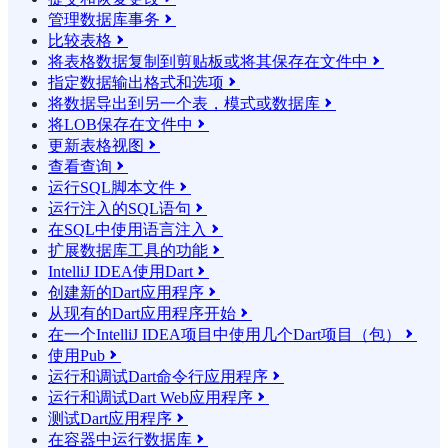
管理数据库事务

比较表格

将表格数据复制到剪贴板或将其保存在文件中

指定数据输出格式和选项

将数据导出到另一个表，模式或数据库

将LOB保存在文件中

更新表格视图

查看查询

运行SQL脚本文件

运行注入的SQL语句

在SQL中使用语言注入

扩展数据库工具的功能

IntelliJ IDEA使用Dart

创建新的Dart应用程序

从现有的Dart应用程序开始

在一个IntelliJ IDEA项目中使用几个Dart项目（包）

使用Pub

运行和调试Dart命令行应用程序

运行和调试Dart Web应用程序

测试Dart应用程序

在容器中运行数据库
