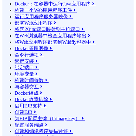
Docker：在容器中运行Java应用程序

构建一个Web应用程序工件

运行应用程序服务器映像

部署Web应用程序

将容器http端口映射到主机端口

在Web浏览器中检查应用程序输出

将Web应用程序部署到Wildfly容器中

Docker管理图像

命令行选项

绑定安装

绑定端口

环境变量

构建时间参数

与容器交互

Docker组成

Docker故障排除

启用EJB支持

创建EJB

为EJB配置主键（Primary key）

配置服务端点

创建和编辑程序集描述符
