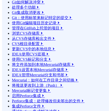
Git如何解决冲突

处理多个功能

Git集成取消更改

Git：使用标签来标记特定的提交

使用Git编辑项目历史记录

管理在GitHub上托管的项目

浏览CVS存储库

从CVS存储库检出文件

CVS根目录配置

更新CVS中的本地信息

IDEA使用CVS监视

使用CVS标记和分支

将文件添加到本地Mercurial存储库

IDEA设置本地Mercurial存储库

IDEA管理Mercurial分支和书签

Mercurial：如何在工作目录之间切换

将推送更改到上游（Push）

Mercurial标记变更集

启用Perforce集成

Perforce集成：处理修改但未签出的文件

集成Perforce文件
