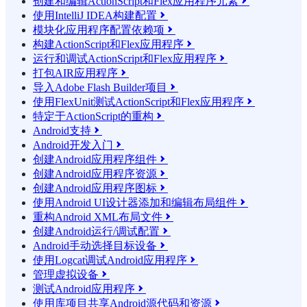
创建和编辑ActionScript和Flex应用程序元素

使用IntelliJ IDEA构建配置

模块化应用程序配置依赖项

构建ActionScript和Flex应用程序

运行和调试ActionScript和Flex应用程序

打包AIR应用程序

导入Adobe Flash Builder项目

使用FlexUnit测试ActionScript和Flex应用程序

特定于ActionScript的重构

Android支持

Android开发入门

创建Android应用程序组件

创建Android应用程序资源

创建Android应用程序图标

使用Android UI设计器添加和编辑布局组件

重构Android XML布局文件

创建Android运行/调试配置

Android手动选择目标设备

使用Logcat调试Android应用程序

管理虚拟设备

测试Android应用程序

使用库项目共享Android源代码和资源
