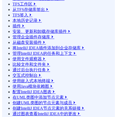
TFS工作区

从TFS存储库签出

TFS签入

本地历史记录

插件

安装、更新和卸载存储库插件

管理企业插件存储库

从磁盘安装插件

将IntelliJ IDEA插件添加到企业存储库

管理IntelliJ IDEA的任务和上下文

使用文件观察器

比较文件和文件夹

通过后台执行任务

交互式控制台

使用嵌入式本地终端

使用Java模块依赖图

配置IntelliJ IDEA图表

在UML类图中添加节点元素

创建UML类图的节点元素与成员

创建IntelliJ IDEA节点元素的关系链接

通过图表查看IntelliJ IDEA中的更改
