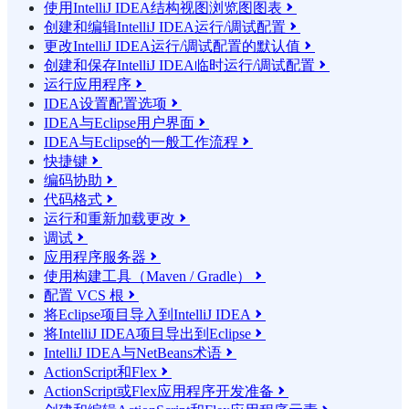
使用IntelliJ IDEA结构视图浏览图图表

创建和编辑IntelliJ IDEA运行/调试配置

更改IntelliJ IDEA运行/调试配置的默认值

创建和保存IntelliJ IDEA临时运行/调试配置

运行应用程序

IDEA设置配置选项

IDEA与Eclipse用户界面

IDEA与Eclipse的一般工作流程

快捷键

编码协助

代码格式

运行和重新加载更改

调试

应用程序服务器

使用构建工具（Maven / Gradle）

配置 VCS 根

将Eclipse项目导入到IntelliJ IDEA

将IntelliJ IDEA项目导出到Eclipse

IntelliJ IDEA与NetBeans术语

ActionScript和Flex

ActionScript或Flex应用程序开发准备
