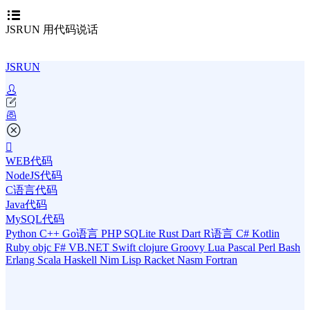
JSRUN 用代码说话
JSRUN
WEB代码
NodeJS代码
C语言代码
Java代码
MySQL代码
Python
C++
Go语言
PHP
SQLite
Rust
Dart
R语言
C#
Kotlin
Ruby
objc
F#
VB.NET
Swift
clojure
Groovy
Lua
Pascal
Perl
Bash
Erlang
Scala
Haskell
Nim
Lisp
Racket
Nasm
Fortran