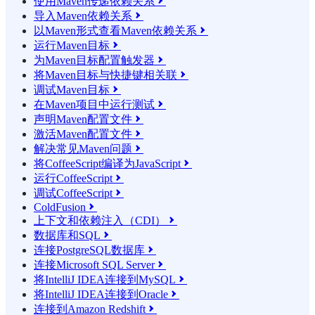
使用Maven传递依赖关系

导入Maven依赖关系

以Maven形式查看Maven依赖关系

运行Maven目标

为Maven目标配置触发器

将Maven目标与快捷键相关联

调试Maven目标

在Maven项目中运行测试

声明Maven配置文件

激活Maven配置文件

解决常见Maven问题

将CoffeeScript编译为JavaScript

运行CoffeeScript

调试CoffeeScript

ColdFusion

上下文和依赖注入（CDI）

数据库和SQL

连接PostgreSQL数据库

连接Microsoft SQL Server

将IntelliJ IDEA连接到MySQL

将IntelliJ IDEA连接到Oracle

连接到Amazon Redshift
