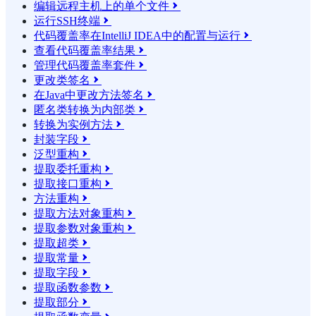
编辑远程主机上的单个文件

运行SSH终端

代码覆盖率在IntelliJ IDEA中的配置与运行

查看代码覆盖率结果

管理代码覆盖率套件

更改类签名

在Java中更改方法签名

匿名类转换为内部类

转换为实例方法

封装字段

泛型重构

提取委托重构

提取接口重构

方法重构

提取方法对象重构

提取参数对象重构

提取超类

提取常量

提取字段

提取函数参数

提取部分
