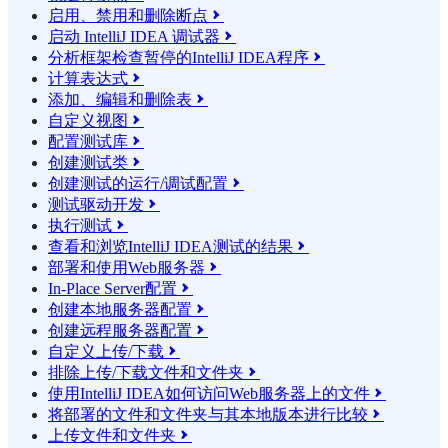
启用、禁用和删除断点

启动 IntelliJ IDEA 调试器

分析框架检查暂停的IntelliJ IDEA程序

计算表达式

添加、编辑和删除表

自定义视图

配置测试库

创建测试类

创建测试的运行/调试配置

测试驱动开发

执行测试

查看和浏览IntelliJ IDEA测试的结果

部署和使用Web服务器

In-Place Server配置

创建本地服务器配置

创建远程服务器配置

自定义上传/下载

排除上传/下载文件和文件夹

使用IntelliJ IDEA如何访问Web服务器上的文件

将部署的文件和文件夹与其本地版本进行比较

上传文件和文件夹
