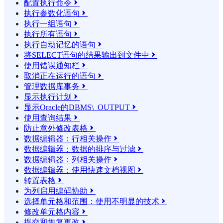
配置执行命令

执行参数化语句

执行一组语句

执行所有语句

执行自动记忆的语句

将SELECT语句的结果输​​出到文件中

使用错误通知栏

取消正在运行的语句

管理数据库事务

显示执行计划

显示Oracle的DBMS\_OUTPUT

使用查询结果

防止意外修改表格

数据编辑器：行相关操作

数据编辑器：数据的排序与过滤

数据编辑器：列相关操作

数据编辑器：使用快速文档视图

转置表格

为列启用编码协助

选择单元格和范围：使用不明显的技术

修改单元格内容

提交和恢复更改
