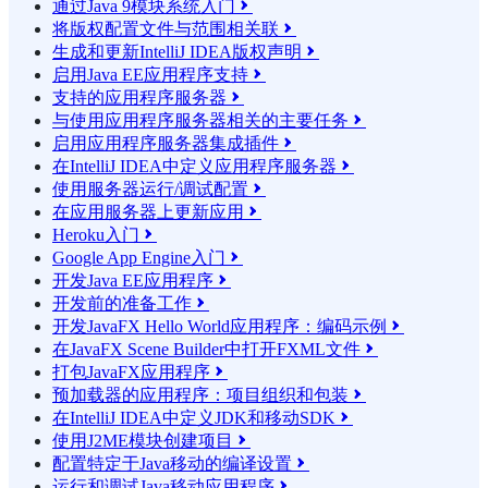
通过Java 9模块系统入门

将版权配置文件与范围相关联

生成和更新IntelliJ IDEA版权声明

启用Java EE应用程序支持

支持的应用程序服务器

与使用应用程序服务器相关的主要任务

启用应用程序服务器集成插件

在IntelliJ IDEA中定义应用程序服务器

使用服务器运行/调试配置

在应用服务器上更新应用

Heroku入门

Google App Engine入门

开发Java EE应用程序

开发前的准备工作

开发JavaFX Hello World应用程序：编码示例

在JavaFX Scene Builder中打开FXML文件

打包JavaFX应用程序

预加载器的应用程序：项目组织和包装

在IntelliJ IDEA中定义JDK和移动SDK

使用J2ME模块创建项目

配置特定于Java移动的编译设置

运行和调试Java移动应用程序
