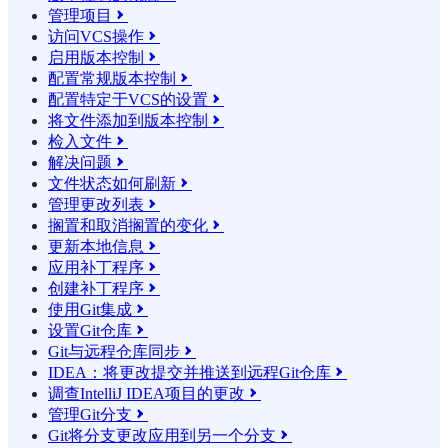
管理项目

访问VCS操作

启用版本控制

配置常规版本控制

配置特定于VCS的设置

将文件添加到版本控制

检入文件

解决问题

文件状态如何刷新

管理更改列表

搁置和取消搁置的变化

更新本地信息

应用补丁程序

创建补丁程序

使用Git集成

设置Git仓库

Git与远程仓库同步

IDEA：将更改提交并推送到远程Git仓库

调查IntelliJ IDEA项目的更改

管理Git分支

Git将分支更改应用到另一个分支
