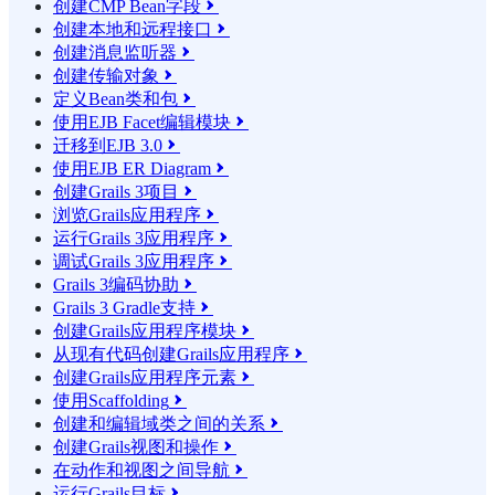
创建CMP Bean字段

创建本地和远程接口

创建消息监听器

创建传输对象

定义Bean类和包

使用EJB Facet编辑模块

迁移到EJB 3.0

使用EJB ER Diagram

创建Grails 3项目

浏览Grails应用程序

运行Grails 3应用程序

调试Grails 3应用程序

Grails 3编码协助

Grails 3 Gradle支持

创建Grails应用程序模块

从现有代码创建Grails应用程序

创建Grails应用程序元素

使用Scaffolding

创建和编辑域类之间的关系

创建Grails视图和操作

在动作和视图之间导航

运行Grails目标
