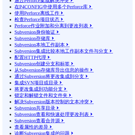
通过Perforce集成解决冲突

在P4CONFIG中使用多个Perforce库

使用Perforce离线工作

检查Perforce项目状态

Perforce作业附加和分离到更改列表

Subversion身份验证

Subversion存储库

Subversion本地工作副本

Subversion集成比较本地工作副本文件与分支

配置HTTP代理

Subversion创建分支和标签

从Subversion存储库导出信息的操作

通过Subversion将更改集成到分支

集成SVN项目或目录

将更改集成到功能分支

锁定和解锁文件和文件夹

解决Subversion版本控制的文本冲突

Subversion共享目录

Subversion查看和快速处理更改列表

Subversion查看合并源

查看属性的差异

诊断Subversion集成的问题
