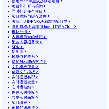
使用Yeoman生成器创建项目

项目的打开与关闭

同时打开多个项目

项目模板与缓存清理

将IntelliJ IDEA模块添加到项目中

将现有模块添加到 IntelliJ IDEA 项目

模块分组

内容根目录的使用

配置内容根目录

SDK

使用库

模块依赖关系

增加对框架的支持

文件模板变量

创建文件模板

实时模板类型

实时模板变量

实时模板组

创建实时模板

共享实时面板

项目填充

创建代码构造
