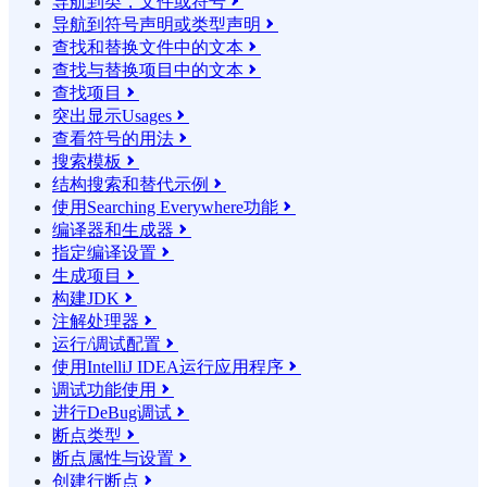
导航到类，文件或符号

导航到符号声明或类型声明

查找和替换文件中的文本

查找与替换项目中的文本

查找项目

突出显示Usages

查看符号的用法

搜索模板

结构搜索和替代示例

使用Searching Everywhere功能

编译器和生成器

指定编译设置

生成项目

构建JDK

注解处理器

运行/调试配置

使用IntelliJ IDEA运行应用程序

调试功能使用

进行DeBug调试

断点类型

断点属性与设置

创建行断点
