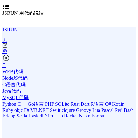
JSRUN 用代码说话
JSRUN
WEB代码
NodeJS代码
C语言代码
Java代码
MySQL代码
Python
C++
Go语言
PHP
SQLite
Rust
Dart
R语言
C#
Kotlin
Ruby
objc
F#
VB.NET
Swift
clojure
Groovy
Lua
Pascal
Perl
Bash
Erlang
Scala
Haskell
Nim
Lisp
Racket
Nasm
Fortran