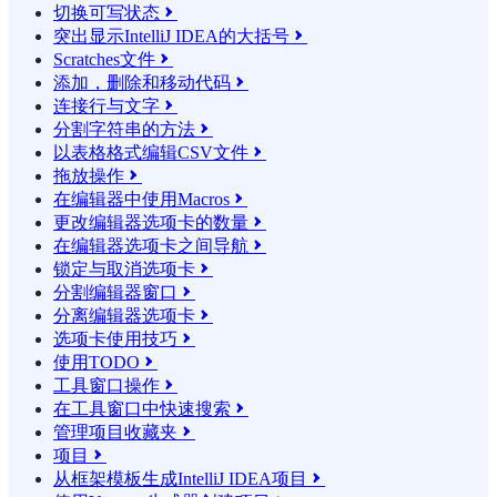
切换可写状态

突出显示IntelliJ IDEA的大括号

Scratches文件

添加，删除和移动代码

连接行与文字

分割字符串的方法

以表格格式编辑CSV文件

拖放操作

在编辑器中使用Macros

更改编辑器选项卡的数量

在编辑器选项卡之间导航

锁定与取消选项卡

分割编辑器窗口

分离编辑器选项卡

选项卡使用技巧

使用TODO

工具窗口操作

在工具窗口中快速搜索

管理项目收藏夹

项目

从框架模板生成IntelliJ IDEA项目
