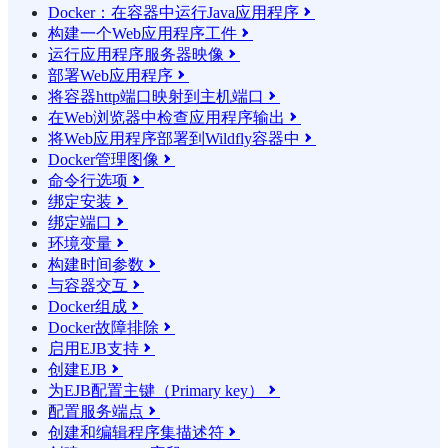
Docker：在容器中运行Java应用程序

构建一个Web应用程序工件

运行应用程序服务器映像

部署Web应用程序

将容器http端口映射到主机端口

在Web浏览器中检查应用程序输出

将Web应用程序部署到Wildfly容器中

Docker管理图像

命令行选项

绑定安装

绑定端口

环境变量

构建时间参数

与容器交互

Docker组成

Docker故障排除

启用EJB支持

创建EJB

为EJB配置主键（Primary key）

配置服务端点

创建和编辑程序集描述符
