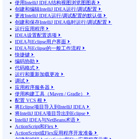
使用IntelliJ IDEA结构视图浏览图图表

创建和编辑IntelliJ IDEA运行/调试配置

更改IntelliJ IDEA运行/调试配置的默认值

创建和保存IntelliJ IDEA临时运行/调试配置

运行应用程序

IDEA设置配置选项

IDEA与Eclipse用户界面

IDEA与Eclipse的一般工作流程

快捷键

编码协助

代码格式

运行和重新加载更改

调试

应用程序服务器

使用构建工具（Maven / Gradle）

配置 VCS 根

将Eclipse项目导入到IntelliJ IDEA

将IntelliJ IDEA项目导出到Eclipse

IntelliJ IDEA与NetBeans术语

ActionScript和Flex

ActionScript或Flex应用程序开发准备
