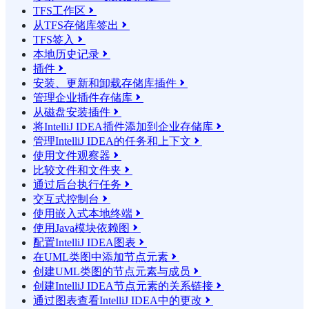
TFS工作区

从TFS存储库签出

TFS签入

本地历史记录

插件

安装、更新和卸载存储库插件

管理企业插件存储库

从磁盘安装插件

将IntelliJ IDEA插件添加到企业存储库

管理IntelliJ IDEA的任务和上下文

使用文件观察器

比较文件和文件夹

通过后台执行任务

交互式控制台

使用嵌入式本地终端

使用Java模块依赖图

配置IntelliJ IDEA图表

在UML类图中添加节点元素

创建UML类图的节点元素与成员

创建IntelliJ IDEA节点元素的关系链接

通过图表查看IntelliJ IDEA中的更改
