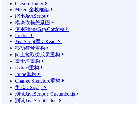
Closure Linter

Meteor全栈框架

缩小JavaScript

模块依赖关系图

使用PhoneGap/Cordova

Prettier

JavaScript库：React

移动符号重构

向上拉取类成员重构

重命名重构

Extract重构

Inline重构

Change Signature重构

集成：Spy-js

测试JavaScript：Cucumber.js

测试JavaScript：Jest
