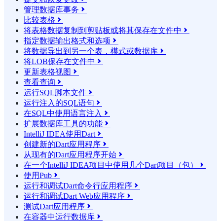
管理数据库事务

比较表格

将表格数据复制到剪贴板或将其保存在文件中

指定数据输出格式和选项

将数据导出到另一个表，模式或数据库

将LOB保存在文件中

更新表格视图

查看查询

运行SQL脚本文件

运行注入的SQL语句

在SQL中使用语言注入

扩展数据库工具的功能

IntelliJ IDEA使用Dart

创建新的Dart应用程序

从现有的Dart应用程序开始

在一个IntelliJ IDEA项目中使用几个Dart项目（包）

使用Pub

运行和调试Dart命令行应用程序

运行和调试Dart Web应用程序

测试Dart应用程序

在容器中运行数据库
