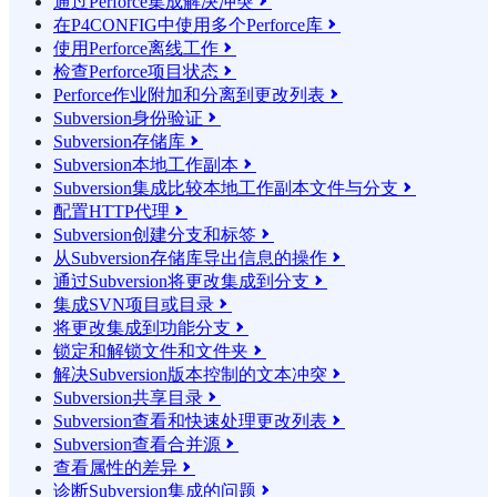
通过Perforce集成解决冲突

在P4CONFIG中使用多个Perforce库

使用Perforce离线工作

检查Perforce项目状态

Perforce作业附加和分离到更改列表

Subversion身份验证

Subversion存储库

Subversion本地工作副本

Subversion集成比较本地工作副本文件与分支

配置HTTP代理

Subversion创建分支和标签

从Subversion存储库导出信息的操作

通过Subversion将更改集成到分支

集成SVN项目或目录

将更改集成到功能分支

锁定和解锁文件和文件夹

解决Subversion版本控制的文本冲突

Subversion共享目录

Subversion查看和快速处理更改列表

Subversion查看合并源

查看属性的差异

诊断Subversion集成的问题
