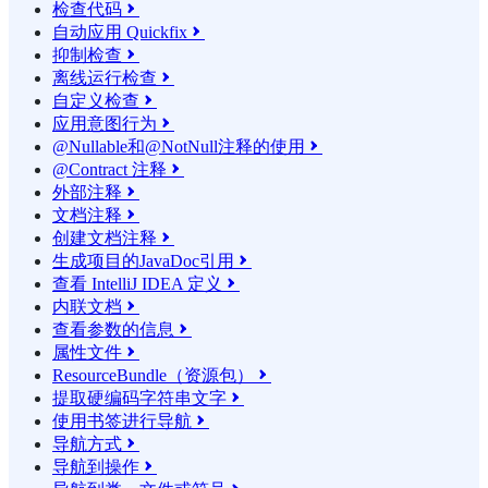
检查代码

自动应用 Quickfix

抑制检查

离线运行检查

自定义检查

应用意图行为

@Nullable和@NotNull注释的使用

@Contract 注释

外部注释

文档注释

创建文档注释

生成项目的JavaDoc引用

查看 IntelliJ IDEA 定义

内联文档

查看参数的信息

属性文件

ResourceBundle（资源包）

提取硬编码字符串文字

使用书签进行导航

导航方式

导航到操作
