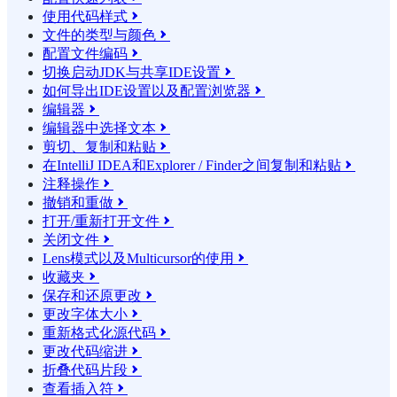
使用代码样式

文件的类型与颜色

配置文件编码

切换启动JDK与共享IDE设置

如何导出IDE设置以及配置浏览器

编辑器

编辑器中选择文本

剪切、复制和粘贴

在IntelliJ IDEA和Explorer / Finder之间复制和粘贴

注释操作

撤销和重做

打开/重新打开文件

关闭文件

Lens模式以及Multicursor的使用

收藏夹

保存和还原更改

更改字体大小

重新格式化源代码

更改代码缩进

折叠代码片段

查看插入符
