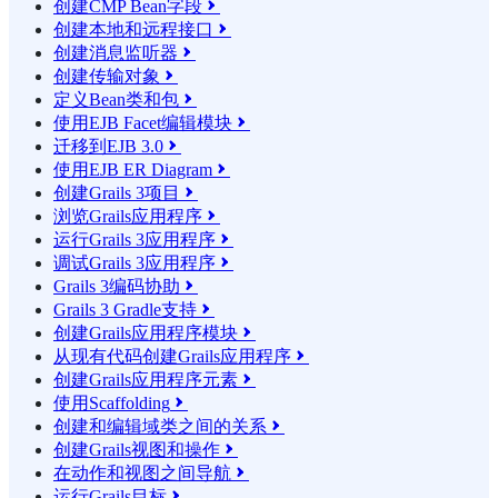
创建CMP Bean字段

创建本地和远程接口

创建消息监听器

创建传输对象

定义Bean类和包

使用EJB Facet编辑模块

迁移到EJB 3.0

使用EJB ER Diagram

创建Grails 3项目

浏览Grails应用程序

运行Grails 3应用程序

调试Grails 3应用程序

Grails 3编码协助

Grails 3 Gradle支持

创建Grails应用程序模块

从现有代码创建Grails应用程序

创建Grails应用程序元素

使用Scaffolding

创建和编辑域类之间的关系

创建Grails视图和操作

在动作和视图之间导航

运行Grails目标
