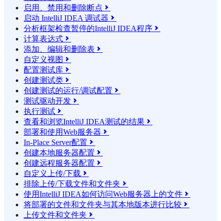
启用、禁用和删除断点

启动 IntelliJ IDEA 调试器

分析框架检查暂停的IntelliJ IDEA程序

计算表达式

添加、编辑和删除表

自定义视图

配置测试库

创建测试类

创建测试的运行/调试配置

测试驱动开发

执行测试

查看和浏览IntelliJ IDEA测试的结果

部署和使用Web服务器

In-Place Server配置

创建本地服务器配置

创建远程服务器配置

自定义上传/下载

排除上传/下载文件和文件夹

使用IntelliJ IDEA如何访问Web服务器上的文件

将部署的文件和文件夹与其本地版本进行比较

上传文件和文件夹
