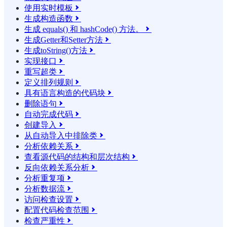
使用实时模板

生成构造函数

生成 equals() 和 hashCode() 方法。

生成Getter和Setter方法

生成toString()方法

实现接口

重写超类

定义排列规则

具有语言构造的代码块

删除语句

自动完成代码

创建导入

从自动导入中排除类

分析依赖关系

查看源代码的结构和层次结构

反向依赖关系分析

分析重复项

分析数据流

访问检查设置

配置代码检查范围

检查严重性
