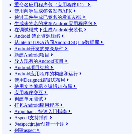
重命名应用程序包（应用程序ID）

使用向导生成签名发布APK

通过工件生成已签名的发布APK

生成未签名的发布Android应用程序包

在调试模式下生成Android安装包

Android 禁止资源压缩

从IntelliJ IDEA访问Android SQLite数据库

Android开发的先决条件

新建Android项目

导入现有的Android项目

Android项目结构

Android应用程序的构建和运行

使用Designer编辑UI布局

使用文本编辑器编辑UI布局

应用程序交互

创建单元测试

打包Android应用程序

Arquillian：快速入门指南

AspectJ支持插件

为aspectjrt.jar创建一个库

创建aspect
