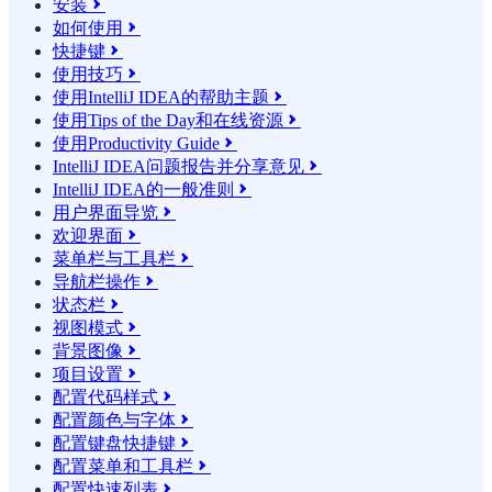
安装

如何使用

快捷键

使用技巧

使用IntelliJ IDEA的帮助主题

使用Tips of the Day和在线资源

使用Productivity Guide

IntelliJ IDEA问题报告并分享意见

IntelliJ IDEA的一般准则

用户界面导览

欢迎界面

菜单栏与工具栏

导航栏操作

状态栏

视图模式

背景图像

项目设置

配置代码样式

配置颜色与字体

配置键盘快捷键

配置菜单和工具栏

配置快速列表
