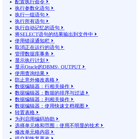
配置执行命令

执行参数化语句

执行一组语句

执行所有语句

执行自动记忆的语句

将SELECT语句的结果输​​出到文件中

使用错误通知栏

取消正在运行的语句

管理数据库事务

显示执行计划

显示Oracle的DBMS\_OUTPUT

使用查询结果

防止意外修改表格

数据编辑器：行相关操作

数据编辑器：数据的排序与过滤

数据编辑器：列相关操作

数据编辑器：使用快速文档视图

转置表格

为列启用编码协助

选择单元格和范围：使用不明显的技术

修改单元格内容

提交和恢复更改
