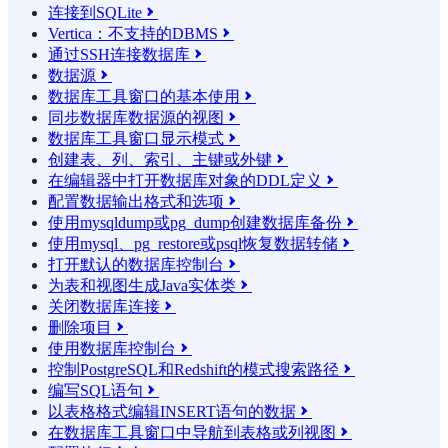
连接到SQLite

Vertica：不支持的DBMS

通过SSH连接数据库

数据源

数据库工具窗口的基本使用

同步数据库数据源的视图

数据库工具窗口显示模式

创建表、列、索引、主键或外键

在编辑器中打开数据库对象的DDL定义

配置数据输出格式和选项

使用mysqldump或pg_dump创建数据库备份

使用mysql、pg_restore或psql恢复数据转储

打开默认的数据库控制台

为表和视图生成Java实体类

关闭数据库连接

删除项目

使用数据库控制台

控制PostgreSQL和Redshift的模式搜索路径

编写SQL语句

以表格格式编辑INSERT语句的数据

在数据库工具窗口中导航到表格或列视图
