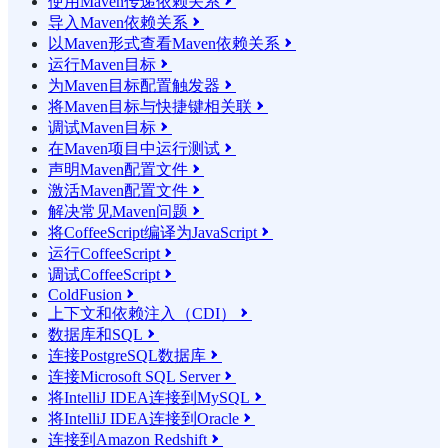
使用Maven传递依赖关系

导入Maven依赖关系

以Maven形式查看Maven依赖关系

运行Maven目标

为Maven目标配置触发器

将Maven目标与快捷键相关联

调试Maven目标

在Maven项目中运行测试

声明Maven配置文件

激活Maven配置文件

解决常见Maven问题

将CoffeeScript编译为JavaScript

运行CoffeeScript

调试CoffeeScript

ColdFusion

上下文和依赖注入（CDI）

数据库和SQL

连接PostgreSQL数据库

连接Microsoft SQL Server

将IntelliJ IDEA连接到MySQL

将IntelliJ IDEA连接到Oracle

连接到Amazon Redshift
