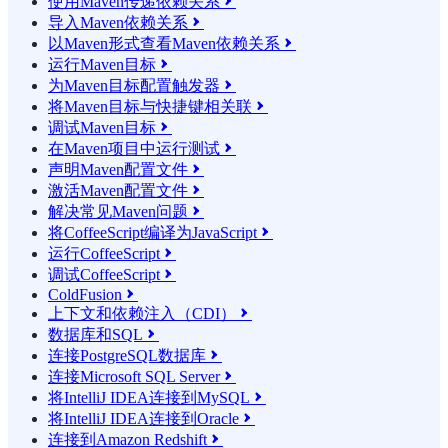
使用Maven传递依赖关系

导入Maven依赖关系

以Maven形式查看Maven依赖关系

运行Maven目标

为Maven目标配置触发器

将Maven目标与快捷键相关联

调试Maven目标

在Maven项目中运行测试

声明Maven配置文件

激活Maven配置文件

解决常见Maven问题

将CoffeeScript编译为JavaScript

运行CoffeeScript

调试CoffeeScript

ColdFusion

上下文和依赖注入（CDI）

数据库和SQL

连接PostgreSQL数据库

连接Microsoft SQL Server

将IntelliJ IDEA连接到MySQL

将IntelliJ IDEA连接到Oracle

连接到Amazon Redshift
