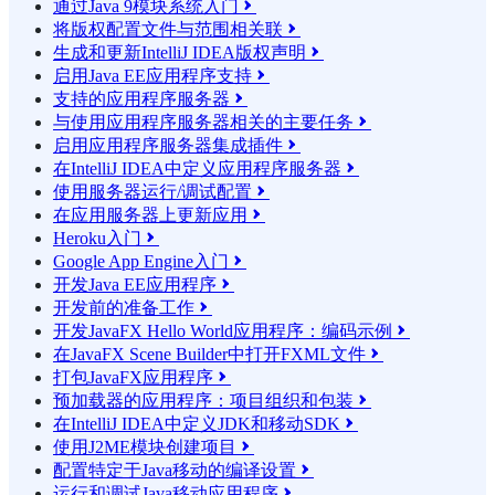
通过Java 9模块系统入门

将版权配置文件与范围相关联

生成和更新IntelliJ IDEA版权声明

启用Java EE应用程序支持

支持的应用程序服务器

与使用应用程序服务器相关的主要任务

启用应用程序服务器集成插件

在IntelliJ IDEA中定义应用程序服务器

使用服务器运行/调试配置

在应用服务器上更新应用

Heroku入门

Google App Engine入门

开发Java EE应用程序

开发前的准备工作

开发JavaFX Hello World应用程序：编码示例

在JavaFX Scene Builder中打开FXML文件

打包JavaFX应用程序

预加载器的应用程序：项目组织和包装

在IntelliJ IDEA中定义JDK和移动SDK

使用J2ME模块创建项目

配置特定于Java移动的编译设置

运行和调试Java移动应用程序
