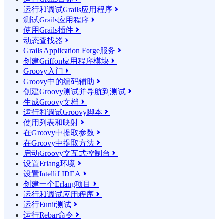
运行和调试Grails应用程序

测试Grails应用程序

使用Grails插件

动态查找器

Grails Application Forge服务

创建Griffon应用程序模块

Groovy入门

Groovy中的编码辅助

创建Groovy测试并导航到测试

生成Groovy文档

运行和调试Groovy脚本

使用列表和映射

在Groovy中提取参数

在Groovy中提取方法

启动Groovy交互式控制台

设置Erlang环境

设置IntelliJ IDEA

创建一个Erlang项目

运行和调试应用程序

运行Eunit测试

运行Rebar命令
