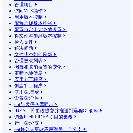
管理项目

访问VCS操作

启用版本控制

配置常规版本控制

配置特定于VCS的设置

将文件添加到版本控制

检入文件

解决问题

文件状态如何刷新

管理更改列表

搁置和取消搁置的变化

更新本地信息

应用补丁程序

创建补丁程序

使用Git集成

设置Git仓库

Git与远程仓库同步

IDEA：将更改提交并推送到远程Git仓库

调查IntelliJ IDEA项目的更改

管理Git分支

Git将分支更改应用到另一个分支
