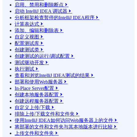
启用、禁用和删除断点

启动 IntelliJ IDEA 调试器

分析框架检查暂停的IntelliJ IDEA程序

计算表达式

添加、编辑和删除表

自定义视图

配置测试库

创建测试类

创建测试的运行/调试配置

测试驱动开发

执行测试

查看和浏览IntelliJ IDEA测试的结果

部署和使用Web服务器

In-Place Server配置

创建本地服务器配置

创建远程服务器配置

自定义上传/下载

排除上传/下载文件和文件夹

使用IntelliJ IDEA如何访问Web服务器上的文件

将部署的文件和文件夹与其本地版本进行比较

上传文件和文件夹
