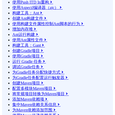
使用Push ITD In重构

使用AspectJ编译器（ajc）

构建工具：Ant

创建Ant构建文件

使用构建文件属性控制Ant脚本的行为

增加内存堆

Ant运行构建

使用Ant属性文件

构建工具：Gant

创建Gradle项目

使用Gradle项目

运行 Gradle 任务

调试Gradle任务

为Gradle任务分配快捷方式

为Gradle任务配置运行触发器

创建Maven项目

配置多模块Maven项目

将常规项目转换为Maven项目

添加Maven依赖项

集中Maven依赖关系信息

为Maven依赖添加范围
