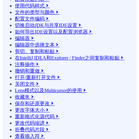
使用代码样式

文件的类型与颜色

配置文件编码

切换启动JDK与共享IDE设置

如何导出IDE设置以及配置浏览器

编辑器

编辑器中选择文本

剪切、复制和粘贴

在IntelliJ IDEA和Explorer / Finder之间复制和粘贴

注释操作

撤销和重做

打开/重新打开文件

关闭文件

Lens模式以及Multicursor的使用

收藏夹

保存和还原更改

更改字体大小

重新格式化源代码

更改代码缩进

折叠代码片段

查看插入符
