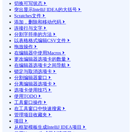
切换可写状态

突出显示IntelliJ IDEA的大括号

Scratches文件

添加，删除和移动代码

连接行与文字

分割字符串的方法

以表格格式编辑CSV文件

拖放操作

在编辑器中使用Macros

更改编辑器选项卡的数量

在编辑器选项卡之间导航

锁定与取消选项卡

分割编辑器窗口

分离编辑器选项卡

选项卡使用技巧

使用TODO

工具窗口操作

在工具窗口中快速搜索

管理项目收藏夹

项目

从框架模板生成IntelliJ IDEA项目
