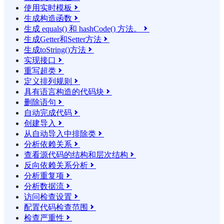
使用实时模板

生成构造函数

生成 equals() 和 hashCode() 方法。

生成Getter和Setter方法

生成toString()方法

实现接口

重写超类

定义排列规则

具有语言构造的代码块

删除语句

自动完成代码

创建导入

从自动导入中排除类

分析依赖关系

查看源代码的结构和层次结构

反向依赖关系分析

分析重复项

分析数据流

访问检查设置

配置代码检查范围

检查严重性
