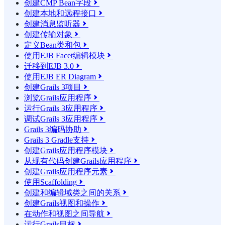
创建CMP Bean字段

创建本地和远程接口

创建消息监听器

创建传输对象

定义Bean类和包

使用EJB Facet编辑模块

迁移到EJB 3.0

使用EJB ER Diagram

创建Grails 3项目

浏览Grails应用程序

运行Grails 3应用程序

调试Grails 3应用程序

Grails 3编码协助

Grails 3 Gradle支持

创建Grails应用程序模块

从现有代码创建Grails应用程序

创建Grails应用程序元素

使用Scaffolding

创建和编辑域类之间的关系

创建Grails视图和操作

在动作和视图之间导航

运行Grails目标
