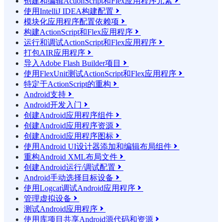
创建和编辑ActionScript和Flex应用程序元素

使用IntelliJ IDEA构建配置

模块化应用程序配置依赖项

构建ActionScript和Flex应用程序

运行和调试ActionScript和Flex应用程序

打包AIR应用程序

导入Adobe Flash Builder项目

使用FlexUnit测试ActionScript和Flex应用程序

特定于ActionScript的重构

Android支持

Android开发入门

创建Android应用程序组件

创建Android应用程序资源

创建Android应用程序图标

使用Android UI设计器添加和编辑布局组件

重构Android XML布局文件

创建Android运行/调试配置

Android手动选择目标设备

使用Logcat调试Android应用程序

管理虚拟设备

测试Android应用程序

使用库项目共享Android源代码和资源
