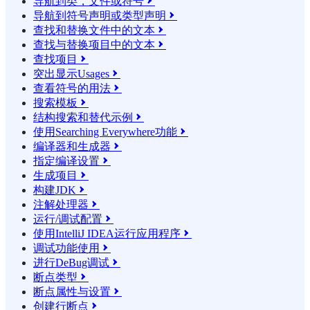
导航到类，文件或符号

导航到符号声明或类型声明

查找和替换文件中的文本

查找与替换项目中的文本

查找项目

突出显示Usages

查看符号的用法

搜索模板

结构搜索和替代示例

使用Searching Everywhere功能

编译器和生成器

指定编译设置

生成项目

构建JDK

注解处理器

运行/调试配置

使用IntelliJ IDEA运行应用程序

调试功能使用

进行DeBug调试

断点类型

断点属性与设置

创建行断点
