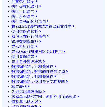
配置执行命令

执行参数化语句

执行一组语句

执行所有语句

执行自动记忆的语句

将SELECT语句的结果输​​出到文件中

使用错误通知栏

取消正在运行的语句

管理数据库事务

显示执行计划

显示Oracle的DBMS\_OUTPUT

使用查询结果

防止意外修改表格

数据编辑器：行相关操作

数据编辑器：数据的排序与过滤

数据编辑器：列相关操作

数据编辑器：使用快速文档视图

转置表格

为列启用编码协助

选择单元格和范围：使用不明显的技术

修改单元格内容

提交和恢复更改
