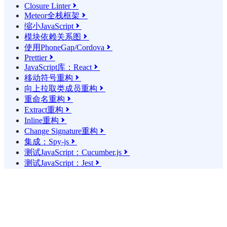
Closure Linter

Meteor全栈框架

缩小JavaScript

模块依赖关系图

使用PhoneGap/Cordova

Prettier

JavaScript库：React

移动符号重构

向上拉取类成员重构

重命名重构

Extract重构

Inline重构

Change Signature重构

集成：Spy-js

测试JavaScript：Cucumber.js

测试JavaScript：Jest
