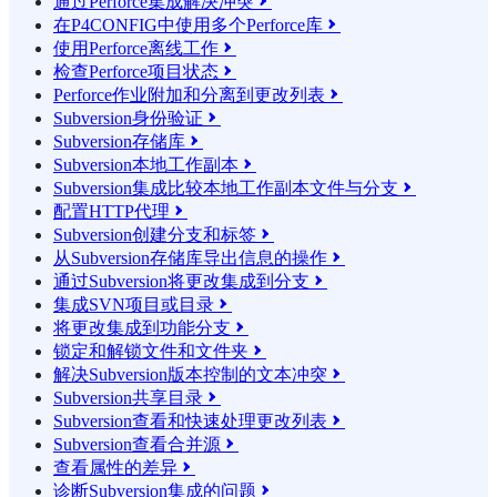
通过Perforce集成解决冲突

在P4CONFIG中使用多个Perforce库

使用Perforce离线工作

检查Perforce项目状态

Perforce作业附加和分离到更改列表

Subversion身份验证

Subversion存储库

Subversion本地工作副本

Subversion集成比较本地工作副本文件与分支

配置HTTP代理

Subversion创建分支和标签

从Subversion存储库导出信息的操作

通过Subversion将更改集成到分支

集成SVN项目或目录

将更改集成到功能分支

锁定和解锁文件和文件夹

解决Subversion版本控制的文本冲突

Subversion共享目录

Subversion查看和快速处理更改列表

Subversion查看合并源

查看属性的差异

诊断Subversion集成的问题
