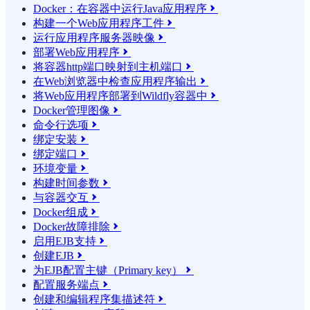
Docker：在容器中运行Java应用程序

构建一个Web应用程序工件

运行应用程序服务器映像

部署Web应用程序

将容器http端口映射到主机端口

在Web浏览器中检查应用程序输出

将Web应用程序部署到Wildfly容器中

Docker管理图像

命令行选项

绑定安装

绑定端口

环境变量

构建时间参数

与容器交互

Docker组成

Docker故障排除

启用EJB支持

创建EJB

为EJB配置主键（Primary key）

配置服务端点

创建和编辑程序集描述符
