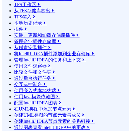
TFS工作区

从TFS存储库签出

TFS签入

本地历史记录

插件

安装、更新和卸载存储库插件

管理企业插件存储库

从磁盘安装插件

将IntelliJ IDEA插件添加到企业存储库

管理IntelliJ IDEA的任务和上下文

使用文件观察器

比较文件和文件夹

通过后台执行任务

交互式控制台

使用嵌入式本地终端

使用Java模块依赖图

配置IntelliJ IDEA图表

在UML类图中添加节点元素

创建UML类图的节点元素与成员

创建IntelliJ IDEA节点元素的关系链接

通过图表查看IntelliJ IDEA中的更改
