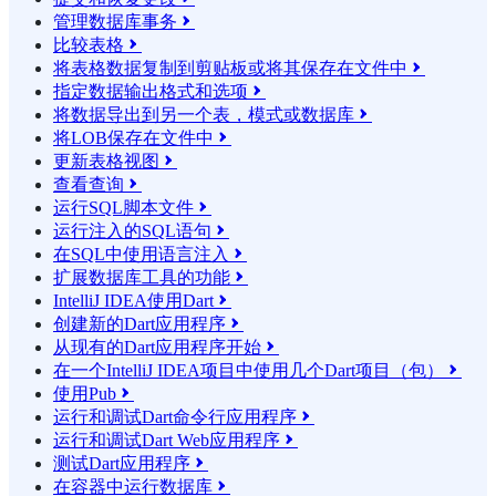
管理数据库事务

比较表格

将表格数据复制到剪贴板或将其保存在文件中

指定数据输出格式和选项

将数据导出到另一个表，模式或数据库

将LOB保存在文件中

更新表格视图

查看查询

运行SQL脚本文件

运行注入的SQL语句

在SQL中使用语言注入

扩展数据库工具的功能

IntelliJ IDEA使用Dart

创建新的Dart应用程序

从现有的Dart应用程序开始

在一个IntelliJ IDEA项目中使用几个Dart项目（包）

使用Pub

运行和调试Dart命令行应用程序

运行和调试Dart Web应用程序

测试Dart应用程序

在容器中运行数据库
