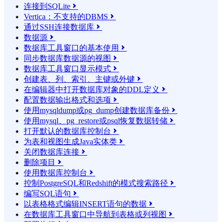
连接到SQLite

Vertica：不支持的DBMS

通过SSH连接数据库

数据源

数据库工具窗口的基本使用

同步数据库数据源的视图

数据库工具窗口显示模式

创建表、列、索引、主键或外键

在编辑器中打开数据库对象的DDL定义

配置数据输出格式和选项

使用mysqldump或pg_dump创建数据库备份

使用mysql、pg_restore或psql恢复数据转储

打开默认的数据库控制台

为表和视图生成Java实体类

关闭数据库连接

删除项目

使用数据库控制台

控制PostgreSQL和Redshift的模式搜索路径

编写SQL语句

以表格格式编辑INSERT语句的数据

在数据库工具窗口中导航到表格或列视图
