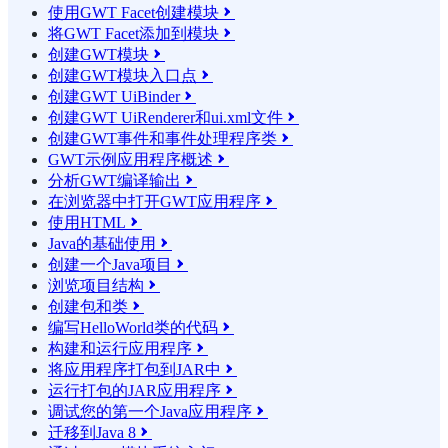
使用GWT Facet创建模块

将GWT Facet添加到模块

创建GWT模块

创建GWT模块入口点

创建GWT UiBinder

创建GWT UiRenderer和ui.xml文件

创建GWT事件和事件处理程序类

GWT示例应用程序概述

分析GWT编译输出

在浏览器中打开GWT应用程序

使用HTML

Java的基础使用

创建一个Java项目

浏览项目结构

创建包和类

编写HelloWorld类的代码

构建和运行应用程序

将应用程序打包到JAR中

运行打包的JAR应用程序

调试您的第一个Java应用程序

迁移到Java 8
