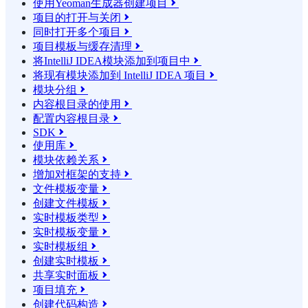
使用Yeoman生成器创建项目

项目的打开与关闭

同时打开多个项目

项目模板与缓存清理

将IntelliJ IDEA模块添加到项目中

将现有模块添加到 IntelliJ IDEA 项目

模块分组

内容根目录的使用

配置内容根目录

SDK

使用库

模块依赖关系

增加对框架的支持

文件模板变量

创建文件模板

实时模板类型

实时模板变量

实时模板组

创建实时模板

共享实时面板

项目填充

创建代码构造
