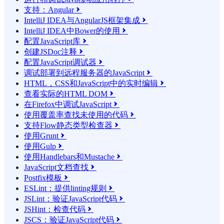
支持：Angular

IntelliJ IDEA与AngularJS框架集成

IntelliJ IDEA中Bower的使用

配置JavaScript库

创建JSDoc注释

配置JavaScript调试器

调试部署到远程服务器的JavaScript

HTML，CSS和JavaScript中的实时编辑

查看实际的HTML DOM

在Firefox中调试JavaScript

使用覆盖率查找未使用的代码

支持Flow静态类型检查器

使用Grunt

使用Gulp

使用Handlebars和Mustache

JavaScript文档查找

Postfix模板

ESLint：提供linting规则

JSLint：验证JavaScript代码

JSHint：检查代码

JSCS：验证JavaScript代码
