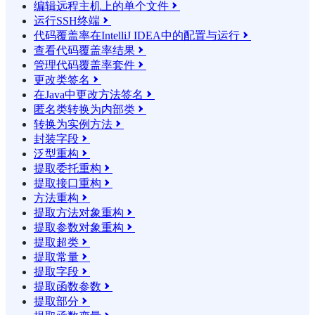
编辑远程主机上的单个文件

运行SSH终端

代码覆盖率在IntelliJ IDEA中的配置与运行

查看代码覆盖率结果

管理代码覆盖率套件

更改类签名

在Java中更改方法签名

匿名类转换为内部类

转换为实例方法

封装字段

泛型重构

提取委托重构

提取接口重构

方法重构

提取方法对象重构

提取参数对象重构

提取超类

提取常量

提取字段

提取函数参数

提取部分
