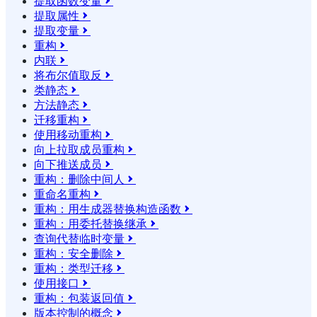
提取函数变量

提取属性

提取变量

重构

内联

将布尔值取反

类静态

方法静态

迁移重构

使用移动重构

向上拉取成员重构

向下推送成员

重构：删除中间人

重命名重构

重构：用生成器替换构造函数

重构：用委托替换继承

查询代替临时变量

重构：安全删除

重构：类型迁移

使用接口

重构：包装返回值

版本控制的概念
