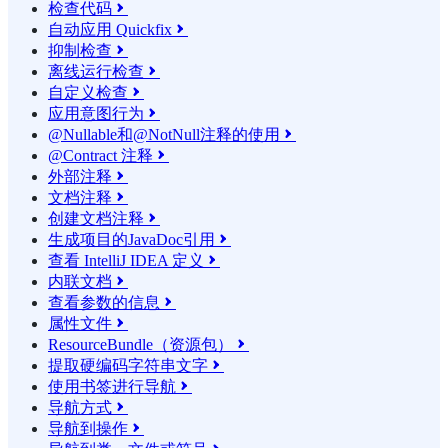
检查代码

自动应用 Quickfix

抑制检查

离线运行检查

自定义检查

应用意图行为

@Nullable和@NotNull注释的使用

@Contract 注释

外部注释

文档注释

创建文档注释

生成项目的JavaDoc引用

查看 IntelliJ IDEA 定义

内联文档

查看参数的信息

属性文件

ResourceBundle（资源包）

提取硬编码字符串文字

使用书签进行导航

导航方式

导航到操作
