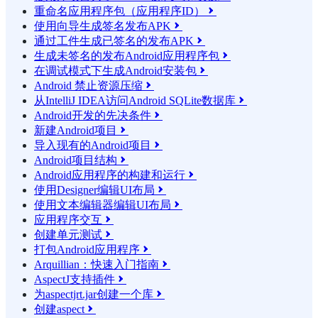
重命名应用程序包（应用程序ID）

使用向导生成签名发布APK

通过工件生成已签名的发布APK

生成未签名的发布Android应用程序包

在调试模式下生成Android安装包

Android 禁止资源压缩

从IntelliJ IDEA访问Android SQLite数据库

Android开发的先决条件

新建Android项目

导入现有的Android项目

Android项目结构

Android应用程序的构建和运行

使用Designer编辑UI布局

使用文本编辑器编辑UI布局

应用程序交互

创建单元测试

打包Android应用程序

Arquillian：快速入门指南

AspectJ支持插件

为aspectjrt.jar创建一个库

创建aspect
