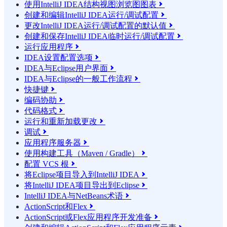
使用IntelliJ IDEA结构视图浏览图图表

创建和编辑IntelliJ IDEA运行/调试配置

更改IntelliJ IDEA运行/调试配置的默认值

创建和保存IntelliJ IDEA临时运行/调试配置

运行应用程序

IDEA设置配置选项

IDEA与Eclipse用户界面

IDEA与Eclipse的一般工作流程

快捷键

编码协助

代码格式

运行和重新加载更改

调试

应用程序服务器

使用构建工具（Maven / Gradle）

配置 VCS 根

将Eclipse项目导入到IntelliJ IDEA

将IntelliJ IDEA项目导出到Eclipse

IntelliJ IDEA与NetBeans术语

ActionScript和Flex

ActionScript或Flex应用程序开发准备
