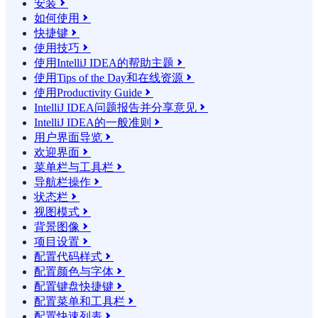
安装

如何使用

快捷键

使用技巧

使用IntelliJ IDEA的帮助主题

使用Tips of the Day和在线资源

使用Productivity Guide

IntelliJ IDEA问题报告并分享意见

IntelliJ IDEA的一般准则

用户界面导览

欢迎界面

菜单栏与工具栏

导航栏操作

状态栏

视图模式

背景图像

项目设置

配置代码样式

配置颜色与字体

配置键盘快捷键

配置菜单和工具栏

配置快速列表
