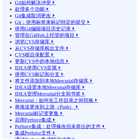
Git如何解决冲突

处理多个功能

Git集成取消更改

Git：使用标签来标记特定的提交

使用Git编辑项目历史记录

管理在GitHub上托管的项目

浏览CVS存储库

从CVS存储库检出文件

CVS根目录配置

更新CVS中的本地信息

IDEA使用CVS监视

使用CVS标记和分支

将文件添加到本地Mercurial存储库

IDEA设置本地Mercurial存储库

IDEA管理Mercurial分支和书签

Mercurial：如何在工作目录之间切换

将推送更改到上游（Push）

Mercurial标记变更集

启用Perforce集成

Perforce集成：处理修改但未签出的文件

集成Perforce文件
