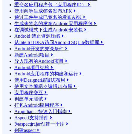
重命名应用程序包（应用程序ID）

使用向导生成签名发布APK

通过工件生成已签名的发布APK

生成未签名的发布Android应用程序包

在调试模式下生成Android安装包

Android 禁止资源压缩

从IntelliJ IDEA访问Android SQLite数据库

Android开发的先决条件

新建Android项目

导入现有的Android项目

Android项目结构

Android应用程序的构建和运行

使用Designer编辑UI布局

使用文本编辑器编辑UI布局

应用程序交互

创建单元测试

打包Android应用程序

Arquillian：快速入门指南

AspectJ支持插件

为aspectjrt.jar创建一个库

创建aspect
