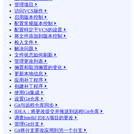
管理项目

访问VCS操作

启用版本控制

配置常规版本控制

配置特定于VCS的设置

将文件添加到版本控制

检入文件

解决问题

文件状态如何刷新

管理更改列表

搁置和取消搁置的变化

更新本地信息

应用补丁程序

创建补丁程序

使用Git集成

设置Git仓库

Git与远程仓库同步

IDEA：将更改提交并推送到远程Git仓库

调查IntelliJ IDEA项目的更改

管理Git分支

Git将分支更改应用到另一个分支
