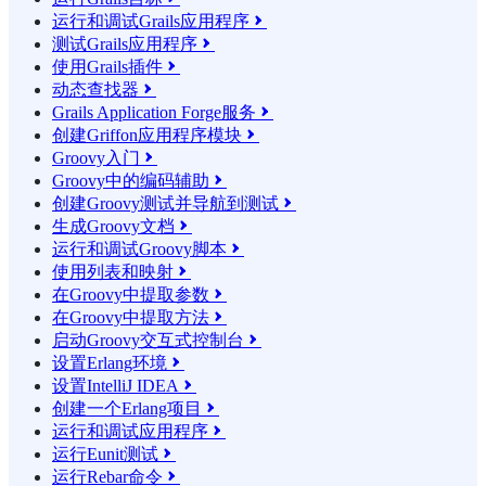
运行和调试Grails应用程序

测试Grails应用程序

使用Grails插件

动态查找器

Grails Application Forge服务

创建Griffon应用程序模块

Groovy入门

Groovy中的编码辅助

创建Groovy测试并导航到测试

生成Groovy文档

运行和调试Groovy脚本

使用列表和映射

在Groovy中提取参数

在Groovy中提取方法

启动Groovy交互式控制台

设置Erlang环境

设置IntelliJ IDEA

创建一个Erlang项目

运行和调试应用程序

运行Eunit测试

运行Rebar命令
