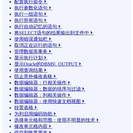
配置执行命令

执行参数化语句

执行一组语句

执行所有语句

执行自动记忆的语句

将SELECT语句的结果输​​出到文件中

使用错误通知栏

取消正在运行的语句

管理数据库事务

显示执行计划

显示Oracle的DBMS\_OUTPUT

使用查询结果

防止意外修改表格

数据编辑器：行相关操作

数据编辑器：数据的排序与过滤

数据编辑器：列相关操作

数据编辑器：使用快速文档视图

转置表格

为列启用编码协助

选择单元格和范围：使用不明显的技术

修改单元格内容

提交和恢复更改
