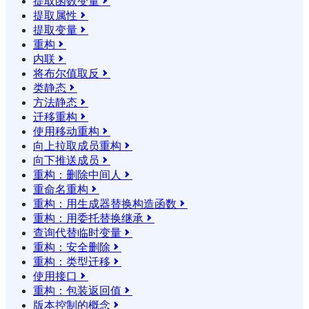
提取函数变量

提取属性

提取变量

重构

内联

将布尔值取反

类静态

方法静态

迁移重构

使用移动重构

向上拉取成员重构

向下推送成员

重构：删除中间人

重命名重构

重构：用生成器替换构造函数

重构：用委托替换继承

查询代替临时变量

重构：安全删除

重构：类型迁移

使用接口

重构：包装返回值

版本控制的概念
