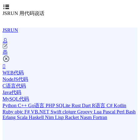
JSRUN 用代码说话
JSRUN
WEB代码
NodeJS代码
C语言代码
Java代码
MySQL代码
Python
C++
Go语言
PHP
SQLite
Rust
Dart
R语言
C#
Kotlin
Ruby
objc
F#
VB.NET
Swift
clojure
Groovy
Lua
Pascal
Perl
Bash
Erlang
Scala
Haskell
Nim
Lisp
Racket
Nasm
Fortran