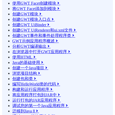
使用GWT Facet创建模块

将GWT Facet添加到模块

创建GWT模块

创建GWT模块入口点

创建GWT UiBinder

创建GWT UiRenderer和ui.xml文件

创建GWT事件和事件处理程序类

GWT示例应用程序概述

分析GWT编译输出

在浏览器中打开GWT应用程序

使用HTML

Java的基础使用

创建一个Java项目

浏览项目结构

创建包和类

编写HelloWorld类的代码

构建和运行应用程序

将应用程序打包到JAR中

运行打包的JAR应用程序

调试您的第一个Java应用程序

迁移到Java 8
