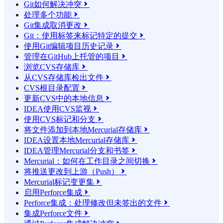
Git如何解决冲突

处理多个功能

Git集成取消更改

Git：使用标签来标记特定的提交

使用Git编辑项目历史记录

管理在GitHub上托管的项目

浏览CVS存储库

从CVS存储库检出文件

CVS根目录配置

更新CVS中的本地信息

IDEA使用CVS监视

使用CVS标记和分支

将文件添加到本地Mercurial存储库

IDEA设置本地Mercurial存储库

IDEA管理Mercurial分支和书签

Mercurial：如何在工作目录之间切换

将推送更改到上游（Push）

Mercurial标记变更集

启用Perforce集成

Perforce集成：处理修改但未签出的文件

集成Perforce文件
