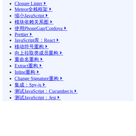
Closure Linter

Meteor全栈框架

缩小JavaScript

模块依赖关系图

使用PhoneGap/Cordova

Prettier

JavaScript库：React

移动符号重构

向上拉取类成员重构

重命名重构

Extract重构

Inline重构

Change Signature重构

集成：Spy-js

测试JavaScript：Cucumber.js

测试JavaScript：Jest
