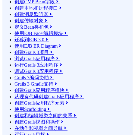
创建CMP Bean字段

创建本地和远程接口

创建消息监听器

创建传输对象

定义Bean类和包

使用EJB Facet编辑模块

迁移到EJB 3.0

使用EJB ER Diagram

创建Grails 3项目

浏览Grails应用程序

运行Grails 3应用程序

调试Grails 3应用程序

Grails 3编码协助

Grails 3 Gradle支持

创建Grails应用程序模块

从现有代码创建Grails应用程序

创建Grails应用程序元素

使用Scaffolding

创建和编辑域类之间的关系

创建Grails视图和操作

在动作和视图之间导航

运行Grails目标
