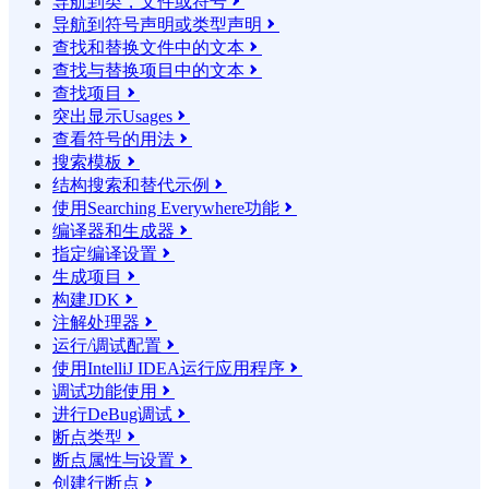
导航到类，文件或符号

导航到符号声明或类型声明

查找和替换文件中的文本

查找与替换项目中的文本

查找项目

突出显示Usages

查看符号的用法

搜索模板

结构搜索和替代示例

使用Searching Everywhere功能

编译器和生成器

指定编译设置

生成项目

构建JDK

注解处理器

运行/调试配置

使用IntelliJ IDEA运行应用程序

调试功能使用

进行DeBug调试

断点类型

断点属性与设置

创建行断点
