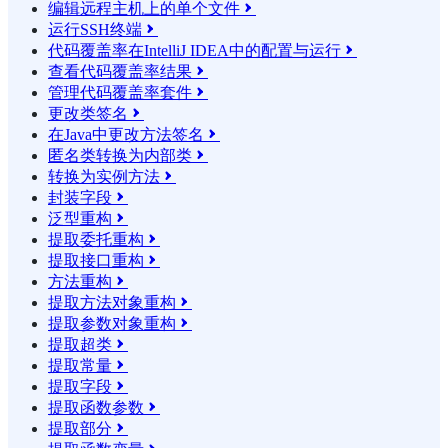
编辑远程主机上的单个文件

运行SSH终端

代码覆盖率在IntelliJ IDEA中的配置与运行

查看代码覆盖率结果

管理代码覆盖率套件

更改类签名

在Java中更改方法签名

匿名类转换为内部类

转换为实例方法

封装字段

泛型重构

提取委托重构

提取接口重构

方法重构

提取方法对象重构

提取参数对象重构

提取超类

提取常量

提取字段

提取函数参数

提取部分
