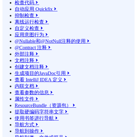
检查代码

自动应用 Quickfix

抑制检查

离线运行检查

自定义检查

应用意图行为

@Nullable和@NotNull注释的使用

@Contract 注释

外部注释

文档注释

创建文档注释

生成项目的JavaDoc引用

查看 IntelliJ IDEA 定义

内联文档

查看参数的信息

属性文件

ResourceBundle（资源包）

提取硬编码字符串文字

使用书签进行导航

导航方式

导航到操作
