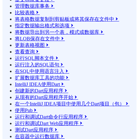
管理数据库事务

比较表格

将表格数据复制到剪贴板或将其保存在文件中

指定数据输出格式和选项

将数据导出到另一个表，模式或数据库

将LOB保存在文件中

更新表格视图

查看查询

运行SQL脚本文件

运行注入的SQL语句

在SQL中使用语言注入

扩展数据库工具的功能

IntelliJ IDEA使用Dart

创建新的Dart应用程序

从现有的Dart应用程序开始

在一个IntelliJ IDEA项目中使用几个Dart项目（包）

使用Pub

运行和调试Dart命令行应用程序

运行和调试Dart Web应用程序

测试Dart应用程序

在容器中运行数据库
