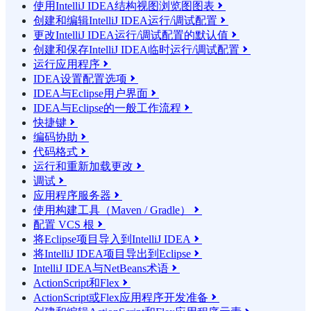
使用IntelliJ IDEA结构视图浏览图图表

创建和编辑IntelliJ IDEA运行/调试配置

更改IntelliJ IDEA运行/调试配置的默认值

创建和保存IntelliJ IDEA临时运行/调试配置

运行应用程序

IDEA设置配置选项

IDEA与Eclipse用户界面

IDEA与Eclipse的一般工作流程

快捷键

编码协助

代码格式

运行和重新加载更改

调试

应用程序服务器

使用构建工具（Maven / Gradle）

配置 VCS 根

将Eclipse项目导入到IntelliJ IDEA

将IntelliJ IDEA项目导出到Eclipse

IntelliJ IDEA与NetBeans术语

ActionScript和Flex

ActionScript或Flex应用程序开发准备
