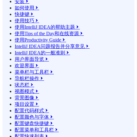
安装

如何使用

快捷键

使用技巧

使用IntelliJ IDEA的帮助主题

使用Tips of the Day和在线资源

使用Productivity Guide

IntelliJ IDEA问题报告并分享意见

IntelliJ IDEA的一般准则

用户界面导览

欢迎界面

菜单栏与工具栏

导航栏操作

状态栏

视图模式

背景图像

项目设置

配置代码样式

配置颜色与字体

配置键盘快捷键

配置菜单和工具栏

配置快速列表
