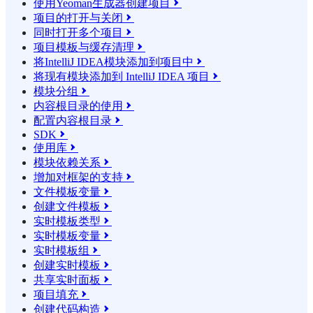
使用Yeoman生成器创建项目

项目的打开与关闭

同时打开多个项目

项目模板与缓存清理

将IntelliJ IDEA模块添加到项目中

将现有模块添加到 IntelliJ IDEA 项目

模块分组

内容根目录的使用

配置内容根目录

SDK

使用库

模块依赖关系

增加对框架的支持

文件模板变量

创建文件模板

实时模板类型

实时模板变量

实时模板组

创建实时模板

共享实时面板

项目填充

创建代码构造
