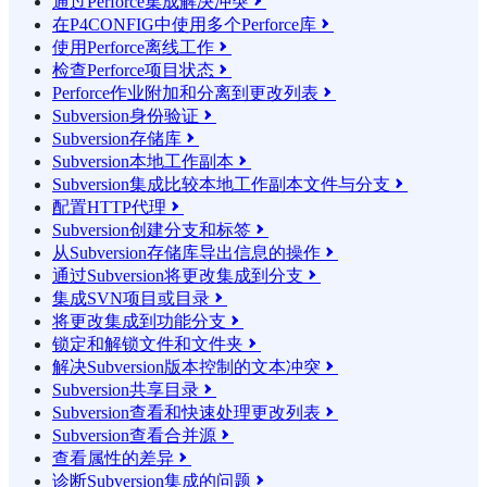
通过Perforce集成解决冲突

在P4CONFIG中使用多个Perforce库

使用Perforce离线工作

检查Perforce项目状态

Perforce作业附加和分离到更改列表

Subversion身份验证

Subversion存储库

Subversion本地工作副本

Subversion集成比较本地工作副本文件与分支

配置HTTP代理

Subversion创建分支和标签

从Subversion存储库导出信息的操作

通过Subversion将更改集成到分支

集成SVN项目或目录

将更改集成到功能分支

锁定和解锁文件和文件夹

解决Subversion版本控制的文本冲突

Subversion共享目录

Subversion查看和快速处理更改列表

Subversion查看合并源

查看属性的差异

诊断Subversion集成的问题
