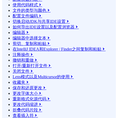
使用代码样式

文件的类型与颜色

配置文件编码

切换启动JDK与共享IDE设置

如何导出IDE设置以及配置浏览器

编辑器

编辑器中选择文本

剪切、复制和粘贴

在IntelliJ IDEA和Explorer / Finder之间复制和粘贴

注释操作

撤销和重做

打开/重新打开文件

关闭文件

Lens模式以及Multicursor的使用

收藏夹

保存和还原更改

更改字体大小

重新格式化源代码

更改代码缩进

折叠代码片段

查看插入符
