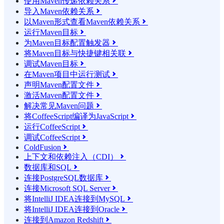
使用Maven传递依赖关系

导入Maven依赖关系

以Maven形式查看Maven依赖关系

运行Maven目标

为Maven目标配置触发器

将Maven目标与快捷键相关联

调试Maven目标

在Maven项目中运行测试

声明Maven配置文件

激活Maven配置文件

解决常见Maven问题

将CoffeeScript编译为JavaScript

运行CoffeeScript

调试CoffeeScript

ColdFusion

上下文和依赖注入（CDI）

数据库和SQL

连接PostgreSQL数据库

连接Microsoft SQL Server

将IntelliJ IDEA连接到MySQL

将IntelliJ IDEA连接到Oracle

连接到Amazon Redshift
