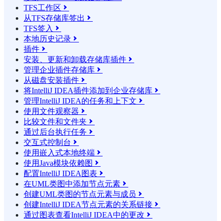
TFS工作区

从TFS存储库签出

TFS签入

本地历史记录

插件

安装、更新和卸载存储库插件

管理企业插件存储库

从磁盘安装插件

将IntelliJ IDEA插件添加到企业存储库

管理IntelliJ IDEA的任务和上下文

使用文件观察器

比较文件和文件夹

通过后台执行任务

交互式控制台

使用嵌入式本地终端

使用Java模块依赖图

配置IntelliJ IDEA图表

在UML类图中添加节点元素

创建UML类图的节点元素与成员

创建IntelliJ IDEA节点元素的关系链接

通过图表查看IntelliJ IDEA中的更改
