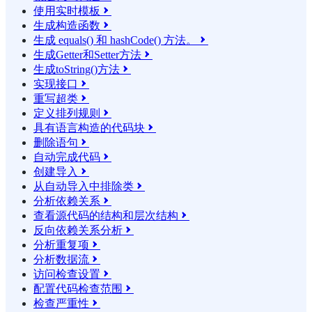
使用实时模板

生成构造函数

生成 equals() 和 hashCode() 方法。

生成Getter和Setter方法

生成toString()方法

实现接口

重写超类

定义排列规则

具有语言构造的代码块

删除语句

自动完成代码

创建导入

从自动导入中排除类

分析依赖关系

查看源代码的结构和层次结构

反向依赖关系分析

分析重复项

分析数据流

访问检查设置

配置代码检查范围

检查严重性
