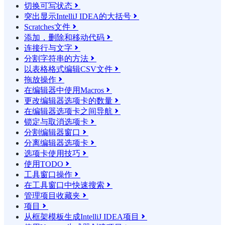
切换可写状态

突出显示IntelliJ IDEA的大括号

Scratches文件

添加，删除和移动代码

连接行与文字

分割字符串的方法

以表格格式编辑CSV文件

拖放操作

在编辑器中使用Macros

更改编辑器选项卡的数量

在编辑器选项卡之间导航

锁定与取消选项卡

分割编辑器窗口

分离编辑器选项卡

选项卡使用技巧

使用TODO

工具窗口操作

在工具窗口中快速搜索

管理项目收藏夹

项目

从框架模板生成IntelliJ IDEA项目
