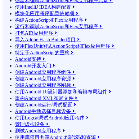
创建和编辑ActionScript和Flex应用程序元素

使用IntelliJ IDEA构建配置

模块化应用程序配置依赖项

构建ActionScript和Flex应用程序

运行和调试ActionScript和Flex应用程序

打包AIR应用程序

导入Adobe Flash Builder项目

使用FlexUnit测试ActionScript和Flex应用程序

特定于ActionScript的重构

Android支持

Android开发入门

创建Android应用程序组件

创建Android应用程序资源

创建Android应用程序图标

使用Android UI设计器添加和编辑布局组件

重构Android XML布局文件

创建Android运行/调试配置

Android手动选择目标设备

使用Logcat调试Android应用程序

管理虚拟设备

测试Android应用程序

使用库项目共享Android源代码和资源
