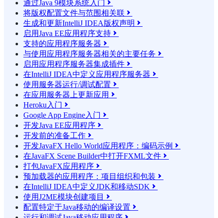
通过Java 9模块系统入门

将版权配置文件与范围相关联

生成和更新IntelliJ IDEA版权声明

启用Java EE应用程序支持

支持的应用程序服务器

与使用应用程序服务器相关的主要任务

启用应用程序服务器集成插件

在IntelliJ IDEA中定义应用程序服务器

使用服务器运行/调试配置

在应用服务器上更新应用

Heroku入门

Google App Engine入门

开发Java EE应用程序

开发前的准备工作

开发JavaFX Hello World应用程序：编码示例

在JavaFX Scene Builder中打开FXML文件

打包JavaFX应用程序

预加载器的应用程序：项目组织和包装

在IntelliJ IDEA中定义JDK和移动SDK

使用J2ME模块创建项目

配置特定于Java移动的编译设置

运行和调试Java移动应用程序
