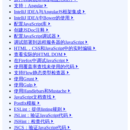
支持：Angular

IntelliJ IDEA与AngularJS框架集成

IntelliJ IDEA中Bower的使用

配置JavaScript库

创建JSDoc注释

配置JavaScript调试器

调试部署到远程服务器的JavaScript

HTML，CSS和JavaScript中的实时编辑

查看实际的HTML DOM

在Firefox中调试JavaScript

使用覆盖率查找未使用的代码

支持Flow静态类型检查器

使用Grunt

使用Gulp

使用Handlebars和Mustache

JavaScript文档查找

Postfix模板

ESLint：提供linting规则

JSLint：验证JavaScript代码

JSHint：检查代码

JSCS：验证JavaScript代码
