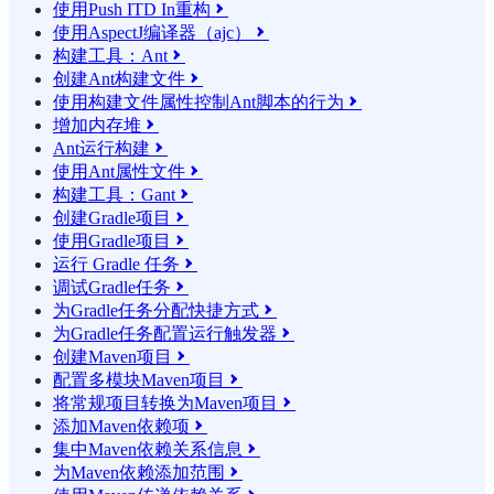
使用Push ITD In重构

使用AspectJ编译器（ajc）

构建工具：Ant

创建Ant构建文件

使用构建文件属性控制Ant脚本的行为

增加内存堆

Ant运行构建

使用Ant属性文件

构建工具：Gant

创建Gradle项目

使用Gradle项目

运行 Gradle 任务

调试Gradle任务

为Gradle任务分配快捷方式

为Gradle任务配置运行触发器

创建Maven项目

配置多模块Maven项目

将常规项目转换为Maven项目

添加Maven依赖项

集中Maven依赖关系信息

为Maven依赖添加范围
