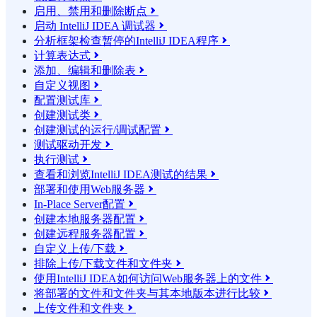
启用、禁用和删除断点

启动 IntelliJ IDEA 调试器

分析框架检查暂停的IntelliJ IDEA程序

计算表达式

添加、编辑和删除表

自定义视图

配置测试库

创建测试类

创建测试的运行/调试配置

测试驱动开发

执行测试

查看和浏览IntelliJ IDEA测试的结果

部署和使用Web服务器

In-Place Server配置

创建本地服务器配置

创建远程服务器配置

自定义上传/下载

排除上传/下载文件和文件夹

使用IntelliJ IDEA如何访问Web服务器上的文件

将部署的文件和文件夹与其本地版本进行比较

上传文件和文件夹
