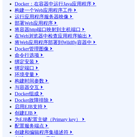
Docker：在容器中运行Java应用程序

构建一个Web应用程序工件

运行应用程序服务器映像

部署Web应用程序

将容器http端口映射到主机端口

在Web浏览器中检查应用程序输出

将Web应用程序部署到Wildfly容器中

Docker管理图像

命令行选项

绑定安装

绑定端口

环境变量

构建时间参数

与容器交互

Docker组成

Docker故障排除

启用EJB支持

创建EJB

为EJB配置主键（Primary key）

配置服务端点

创建和编辑程序集描述符
