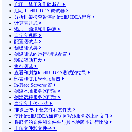
启用、禁用和删除断点

启动 IntelliJ IDEA 调试器

分析框架检查暂停的IntelliJ IDEA程序

计算表达式

添加、编辑和删除表

自定义视图

配置测试库

创建测试类

创建测试的运行/调试配置

测试驱动开发

执行测试

查看和浏览IntelliJ IDEA测试的结果

部署和使用Web服务器

In-Place Server配置

创建本地服务器配置

创建远程服务器配置

自定义上传/下载

排除上传/下载文件和文件夹

使用IntelliJ IDEA如何访问Web服务器上的文件

将部署的文件和文件夹与其本地版本进行比较

上传文件和文件夹
