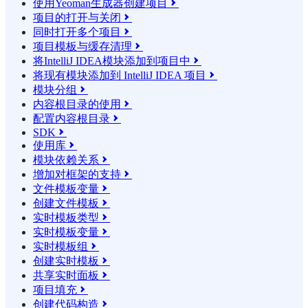
使用Yeoman生成器创建项目

项目的打开与关闭

同时打开多个项目

项目模板与缓存清理

将IntelliJ IDEA模块添加到项目中

将现有模块添加到 IntelliJ IDEA 项目

模块分组

内容根目录的使用

配置内容根目录

SDK

使用库

模块依赖关系

增加对框架的支持

文件模板变量

创建文件模板

实时模板类型

实时模板变量

实时模板组

创建实时模板

共享实时面板

项目填充

创建代码构造
