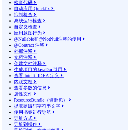
检查代码

自动应用 Quickfix

抑制检查

离线运行检查

自定义检查

应用意图行为

@Nullable和@NotNull注释的使用

@Contract 注释

外部注释

文档注释

创建文档注释

生成项目的JavaDoc引用

查看 IntelliJ IDEA 定义

内联文档

查看参数的信息

属性文件

ResourceBundle（资源包）

提取硬编码字符串文字

使用书签进行导航

导航方式

导航到操作
