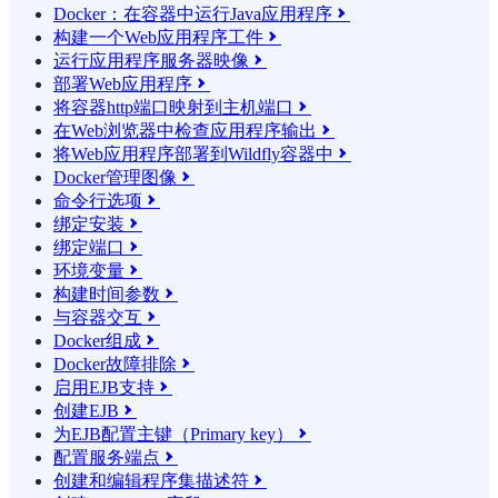
Docker：在容器中运行Java应用程序

构建一个Web应用程序工件

运行应用程序服务器映像

部署Web应用程序

将容器http端口映射到主机端口

在Web浏览器中检查应用程序输出

将Web应用程序部署到Wildfly容器中

Docker管理图像

命令行选项

绑定安装

绑定端口

环境变量

构建时间参数

与容器交互

Docker组成

Docker故障排除

启用EJB支持

创建EJB

为EJB配置主键（Primary key）

配置服务端点

创建和编辑程序集描述符
