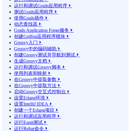
运行和调试Grails应用程序

测试Grails应用程序

使用Grails插件

动态查找器

Grails Application Forge服务

创建Griffon应用程序模块

Groovy入门

Groovy中的编码辅助

创建Groovy测试并导航到测试

生成Groovy文档

运行和调试Groovy脚本

使用列表和映射

在Groovy中提取参数

在Groovy中提取方法

启动Groovy交互式控制台

设置Erlang环境

设置IntelliJ IDEA

创建一个Erlang项目

运行和调试应用程序

运行Eunit测试

运行Rebar命令
