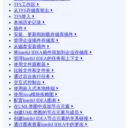
TFS工作区

从TFS存储库签出

TFS签入

本地历史记录

插件

安装、更新和卸载存储库插件

管理企业插件存储库

从磁盘安装插件

将IntelliJ IDEA插件添加到企业存储库

管理IntelliJ IDEA的任务和上下文

使用文件观察器

比较文件和文件夹

通过后台执行任务

交互式控制台

使用嵌入式本地终端

使用Java模块依赖图

配置IntelliJ IDEA图表

在UML类图中添加节点元素

创建UML类图的节点元素与成员

创建IntelliJ IDEA节点元素的关系链接

通过图表查看IntelliJ IDEA中的更改
