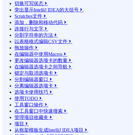
切换可写状态

突出显示IntelliJ IDEA的大括号

Scratches文件

添加，删除和移动代码

连接行与文字

分割字符串的方法

以表格格式编辑CSV文件

拖放操作

在编辑器中使用Macros

更改编辑器选项卡的数量

在编辑器选项卡之间导航

锁定与取消选项卡

分割编辑器窗口

分离编辑器选项卡

选项卡使用技巧

使用TODO

工具窗口操作

在工具窗口中快速搜索

管理项目收藏夹

项目

从框架模板生成IntelliJ IDEA项目
