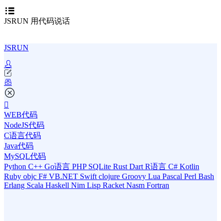
JSRUN 用代码说话
JSRUN
WEB代码
NodeJS代码
C语言代码
Java代码
MySQL代码
Python
C++
Go语言
PHP
SQLite
Rust
Dart
R语言
C#
Kotlin
Ruby
objc
F#
VB.NET
Swift
clojure
Groovy
Lua
Pascal
Perl
Bash
Erlang
Scala
Haskell
Nim
Lisp
Racket
Nasm
Fortran