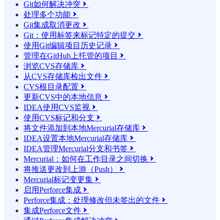
Git如何解决冲突

处理多个功能

Git集成取消更改

Git：使用标签来标记特定的提交

使用Git编辑项目历史记录

管理在GitHub上托管的项目

浏览CVS存储库

从CVS存储库检出文件

CVS根目录配置

更新CVS中的本地信息

IDEA使用CVS监视

使用CVS标记和分支

将文件添加到本地Mercurial存储库

IDEA设置本地Mercurial存储库

IDEA管理Mercurial分支和书签

Mercurial：如何在工作目录之间切换

将推送更改到上游（Push）

Mercurial标记变更集

启用Perforce集成

Perforce集成：处理修改但未签出的文件

集成Perforce文件
