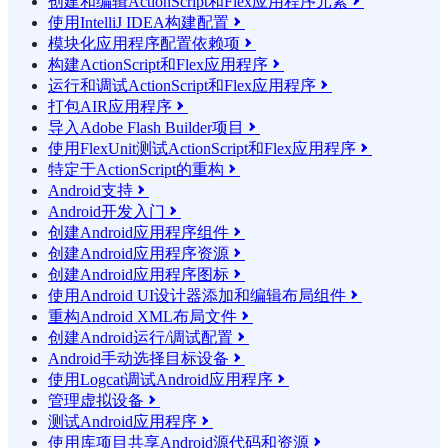
创建和编辑ActionScript和Flex应用程序元素

使用IntelliJ IDEA构建配置

模块化应用程序配置依赖项

构建ActionScript和Flex应用程序

运行和调试ActionScript和Flex应用程序

打包AIR应用程序

导入Adobe Flash Builder项目

使用FlexUnit测试ActionScript和Flex应用程序

特定于ActionScript的重构

Android支持

Android开发入门

创建Android应用程序组件

创建Android应用程序资源

创建Android应用程序图标

使用Android UI设计器添加和编辑布局组件

重构Android XML布局文件

创建Android运行/调试配置

Android手动选择目标设备

使用Logcat调试Android应用程序

管理虚拟设备

测试Android应用程序

使用库项目共享Android源代码和资源
