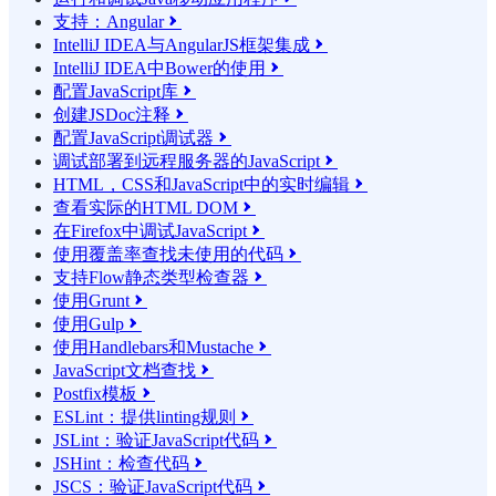
支持：Angular

IntelliJ IDEA与AngularJS框架集成

IntelliJ IDEA中Bower的使用

配置JavaScript库

创建JSDoc注释

配置JavaScript调试器

调试部署到远程服务器的JavaScript

HTML，CSS和JavaScript中的实时编辑

查看实际的HTML DOM

在Firefox中调试JavaScript

使用覆盖率查找未使用的代码

支持Flow静态类型检查器

使用Grunt

使用Gulp

使用Handlebars和Mustache

JavaScript文档查找

Postfix模板

ESLint：提供linting规则

JSLint：验证JavaScript代码

JSHint：检查代码

JSCS：验证JavaScript代码
