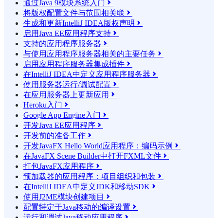
通过Java 9模块系统入门

将版权配置文件与范围相关联

生成和更新IntelliJ IDEA版权声明

启用Java EE应用程序支持

支持的应用程序服务器

与使用应用程序服务器相关的主要任务

启用应用程序服务器集成插件

在IntelliJ IDEA中定义应用程序服务器

使用服务器运行/调试配置

在应用服务器上更新应用

Heroku入门

Google App Engine入门

开发Java EE应用程序

开发前的准备工作

开发JavaFX Hello World应用程序：编码示例

在JavaFX Scene Builder中打开FXML文件

打包JavaFX应用程序

预加载器的应用程序：项目组织和包装

在IntelliJ IDEA中定义JDK和移动SDK

使用J2ME模块创建项目

配置特定于Java移动的编译设置

运行和调试Java移动应用程序
