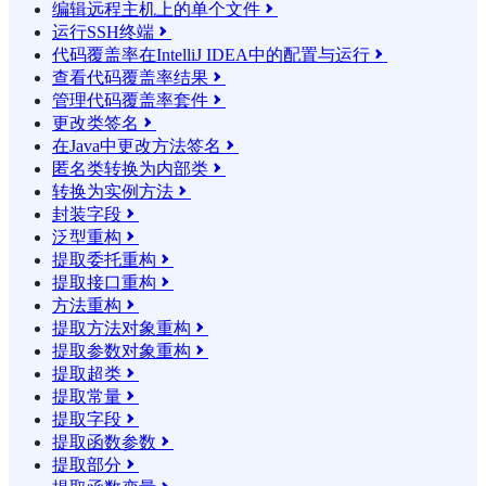
编辑远程主机上的单个文件

运行SSH终端

代码覆盖率在IntelliJ IDEA中的配置与运行

查看代码覆盖率结果

管理代码覆盖率套件

更改类签名

在Java中更改方法签名

匿名类转换为内部类

转换为实例方法

封装字段

泛型重构

提取委托重构

提取接口重构

方法重构

提取方法对象重构

提取参数对象重构

提取超类

提取常量

提取字段

提取函数参数

提取部分
