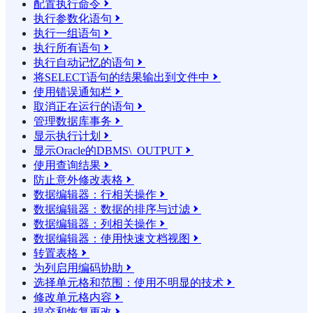
配置执行命令

执行参数化语句

执行一组语句

执行所有语句

执行自动记忆的语句

将SELECT语句的结果输​​出到文件中

使用错误通知栏

取消正在运行的语句

管理数据库事务

显示执行计划

显示Oracle的DBMS\_OUTPUT

使用查询结果

防止意外修改表格

数据编辑器：行相关操作

数据编辑器：数据的排序与过滤

数据编辑器：列相关操作

数据编辑器：使用快速文档视图

转置表格

为列启用编码协助

选择单元格和范围：使用不明显的技术

修改单元格内容

提交和恢复更改
