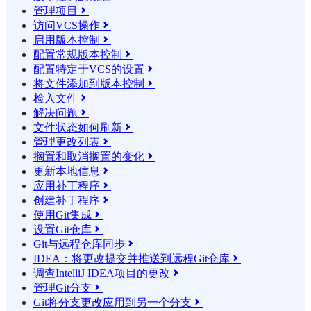
管理项目

访问VCS操作

启用版本控制

配置常规版本控制

配置特定于VCS的设置

将文件添加到版本控制

检入文件

解决问题

文件状态如何刷新

管理更改列表

搁置和取消搁置的变化

更新本地信息

应用补丁程序

创建补丁程序

使用Git集成

设置Git仓库

Git与远程仓库同步

IDEA：将更改提交并推送到远程Git仓库

调查IntelliJ IDEA项目的更改

管理Git分支

Git将分支更改应用到另一个分支
