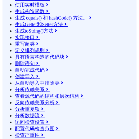
使用实时模板

生成构造函数

生成 equals() 和 hashCode() 方法。

生成Getter和Setter方法

生成toString()方法

实现接口

重写超类

定义排列规则

具有语言构造的代码块

删除语句

自动完成代码

创建导入

从自动导入中排除类

分析依赖关系

查看源代码的结构和层次结构

反向依赖关系分析

分析重复项

分析数据流

访问检查设置

配置代码检查范围

检查严重性
