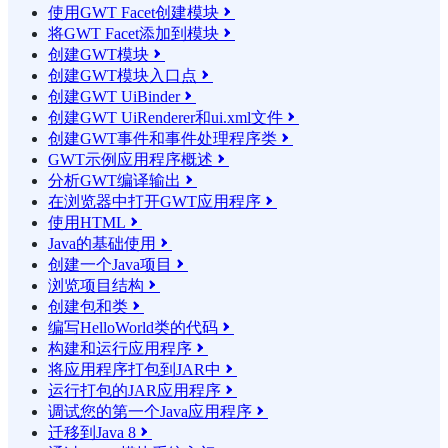
使用GWT Facet创建模块

将GWT Facet添加到模块

创建GWT模块

创建GWT模块入口点

创建GWT UiBinder

创建GWT UiRenderer和ui.xml文件

创建GWT事件和事件处理程序类

GWT示例应用程序概述

分析GWT编译输出

在浏览器中打开GWT应用程序

使用HTML

Java的基础使用

创建一个Java项目

浏览项目结构

创建包和类

编写HelloWorld类的代码

构建和运行应用程序

将应用程序打包到JAR中

运行打包的JAR应用程序

调试您的第一个Java应用程序

迁移到Java 8
