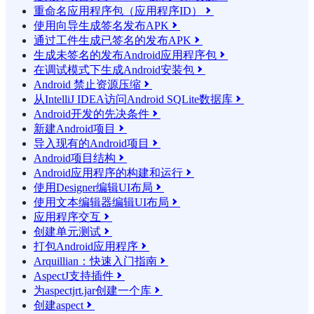
重命名应用程序包（应用程序ID）

使用向导生成签名发布APK

通过工件生成已签名的发布APK

生成未签名的发布Android应用程序包

在调试模式下生成Android安装包

Android 禁止资源压缩

从IntelliJ IDEA访问Android SQLite数据库

Android开发的先决条件

新建Android项目

导入现有的Android项目

Android项目结构

Android应用程序的构建和运行

使用Designer编辑UI布局

使用文本编辑器编辑UI布局

应用程序交互

创建单元测试

打包Android应用程序

Arquillian：快速入门指南

AspectJ支持插件

为aspectjrt.jar创建一个库

创建aspect
