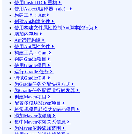
使用Push ITD In重构

使用AspectJ编译器（ajc）

构建工具：Ant

创建Ant构建文件

使用构建文件属性控制Ant脚本的行为

增加内存堆

Ant运行构建

使用Ant属性文件

构建工具：Gant

创建Gradle项目

使用Gradle项目

运行 Gradle 任务

调试Gradle任务

为Gradle任务分配快捷方式

为Gradle任务配置运行触发器

创建Maven项目

配置多模块Maven项目

将常规项目转换为Maven项目

添加Maven依赖项

集中Maven依赖关系信息

为Maven依赖添加范围
