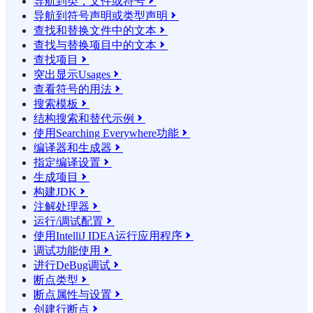
导航到类，文件或符号

导航到符号声明或类型声明

查找和替换文件中的文本

查找与替换项目中的文本

查找项目

突出显示Usages

查看符号的用法

搜索模板

结构搜索和替代示例

使用Searching Everywhere功能

编译器和生成器

指定编译设置

生成项目

构建JDK

注解处理器

运行/调试配置

使用IntelliJ IDEA运行应用程序

调试功能使用

进行DeBug调试

断点类型

断点属性与设置

创建行断点
