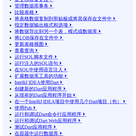
管理数据库事务

比较表格

将表格数据复制到剪贴板或将其保存在文件中

指定数据输出格式和选项

将数据导出到另一个表，模式或数据库

将LOB保存在文件中

更新表格视图

查看查询

运行SQL脚本文件

运行注入的SQL语句

在SQL中使用语言注入

扩展数据库工具的功能

IntelliJ IDEA使用Dart

创建新的Dart应用程序

从现有的Dart应用程序开始

在一个IntelliJ IDEA项目中使用几个Dart项目（包）

使用Pub

运行和调试Dart命令行应用程序

运行和调试Dart Web应用程序

测试Dart应用程序

在容器中运行数据库
