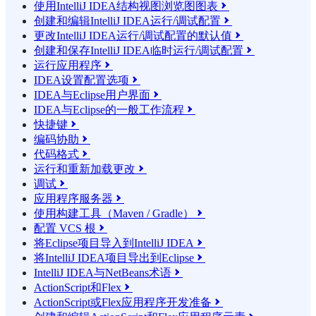
使用IntelliJ IDEA结构视图浏览图图表

创建和编辑IntelliJ IDEA运行/调试配置

更改IntelliJ IDEA运行/调试配置的默认值

创建和保存IntelliJ IDEA临时运行/调试配置

运行应用程序

IDEA设置配置选项

IDEA与Eclipse用户界面

IDEA与Eclipse的一般工作流程

快捷键

编码协助

代码格式

运行和重新加载更改

调试

应用程序服务器

使用构建工具（Maven / Gradle）

配置 VCS 根

将Eclipse项目导入到IntelliJ IDEA

将IntelliJ IDEA项目导出到Eclipse

IntelliJ IDEA与NetBeans术语

ActionScript和Flex

ActionScript或Flex应用程序开发准备
