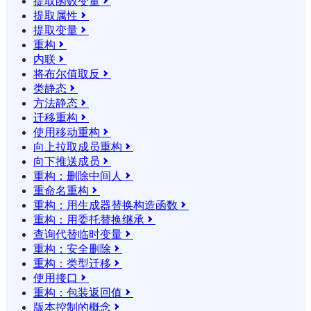
提取函数变量

提取属性

提取变量

重构

内联

将布尔值取反

类静态

方法静态

迁移重构

使用移动重构

向上拉取成员重构

向下推送成员

重构：删除中间人

重命名重构

重构：用生成器替换构造函数

重构：用委托替换继承

查询代替临时变量

重构：安全删除

重构：类型迁移

使用接口

重构：包装返回值

版本控制的概念
