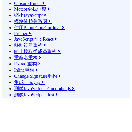
Closure Linter

Meteor全栈框架

缩小JavaScript

模块依赖关系图

使用PhoneGap/Cordova

Prettier

JavaScript库：React

移动符号重构

向上拉取类成员重构

重命名重构

Extract重构

Inline重构

Change Signature重构

集成：Spy-js

测试JavaScript：Cucumber.js

测试JavaScript：Jest
