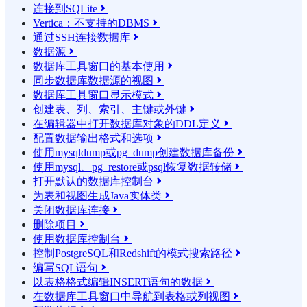
连接到SQLite

Vertica：不支持的DBMS

通过SSH连接数据库

数据源

数据库工具窗口的基本使用

同步数据库数据源的视图

数据库工具窗口显示模式

创建表、列、索引、主键或外键

在编辑器中打开数据库对象的DDL定义

配置数据输出格式和选项

使用mysqldump或pg_dump创建数据库备份

使用mysql、pg_restore或psql恢复数据转储

打开默认的数据库控制台

为表和视图生成Java实体类

关闭数据库连接

删除项目

使用数据库控制台

控制PostgreSQL和Redshift的模式搜索路径

编写SQL语句

以表格格式编辑INSERT语句的数据

在数据库工具窗口中导航到表格或列视图
