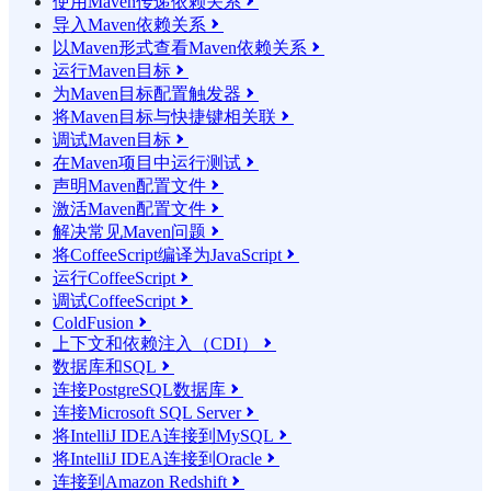
使用Maven传递依赖关系

导入Maven依赖关系

以Maven形式查看Maven依赖关系

运行Maven目标

为Maven目标配置触发器

将Maven目标与快捷键相关联

调试Maven目标

在Maven项目中运行测试

声明Maven配置文件

激活Maven配置文件

解决常见Maven问题

将CoffeeScript编译为JavaScript

运行CoffeeScript

调试CoffeeScript

ColdFusion

上下文和依赖注入（CDI）

数据库和SQL

连接PostgreSQL数据库

连接Microsoft SQL Server

将IntelliJ IDEA连接到MySQL

将IntelliJ IDEA连接到Oracle

连接到Amazon Redshift
