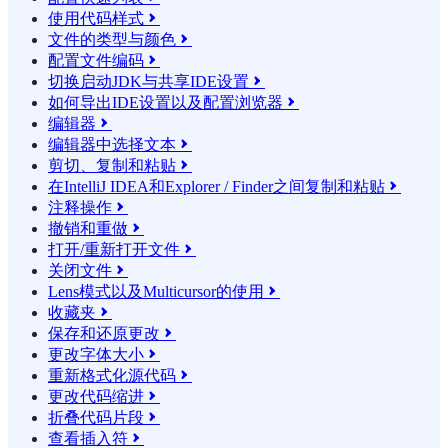
使用代码样式

文件的类型与颜色

配置文件编码

切换启动JDK与共享IDE设置

如何导出IDE设置以及配置浏览器

编辑器

编辑器中选择文本

剪切、复制和粘贴

在IntelliJ IDEA和Explorer / Finder之间复制和粘贴

注释操作

撤销和重做

打开/重新打开文件

关闭文件

Lens模式以及Multicursor的使用

收藏夹

保存和还原更改

更改字体大小

重新格式化源代码

更改代码缩进

折叠代码片段

查看插入符
