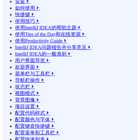
安装

如何使用

快捷键

使用技巧

使用IntelliJ IDEA的帮助主题

使用Tips of the Day和在线资源

使用Productivity Guide

IntelliJ IDEA问题报告并分享意见

IntelliJ IDEA的一般准则

用户界面导览

欢迎界面

菜单栏与工具栏

导航栏操作

状态栏

视图模式

背景图像

项目设置

配置代码样式

配置颜色与字体

配置键盘快捷键

配置菜单和工具栏

配置快速列表
