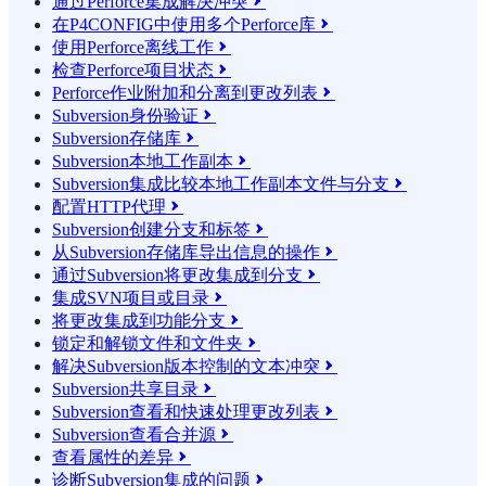
通过Perforce集成解决冲突

在P4CONFIG中使用多个Perforce库

使用Perforce离线工作

检查Perforce项目状态

Perforce作业附加和分离到更改列表

Subversion身份验证

Subversion存储库

Subversion本地工作副本

Subversion集成比较本地工作副本文件与分支

配置HTTP代理

Subversion创建分支和标签

从Subversion存储库导出信息的操作

通过Subversion将更改集成到分支

集成SVN项目或目录

将更改集成到功能分支

锁定和解锁文件和文件夹

解决Subversion版本控制的文本冲突

Subversion共享目录

Subversion查看和快速处理更改列表

Subversion查看合并源

查看属性的差异

诊断Subversion集成的问题
