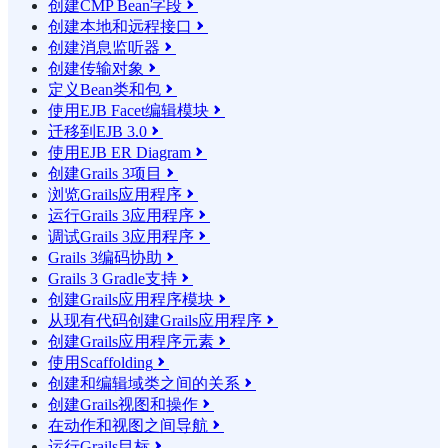
创建CMP Bean字段

创建本地和远程接口

创建消息监听器

创建传输对象

定义Bean类和包

使用EJB Facet编辑模块

迁移到EJB 3.0

使用EJB ER Diagram

创建Grails 3项目

浏览Grails应用程序

运行Grails 3应用程序

调试Grails 3应用程序

Grails 3编码协助

Grails 3 Gradle支持

创建Grails应用程序模块

从现有代码创建Grails应用程序

创建Grails应用程序元素

使用Scaffolding

创建和编辑域类之间的关系

创建Grails视图和操作

在动作和视图之间导航

运行Grails目标
