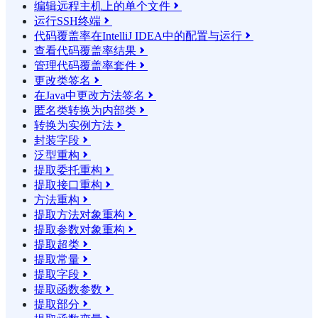
编辑远程主机上的单个文件

运行SSH终端

代码覆盖率在IntelliJ IDEA中的配置与运行

查看代码覆盖率结果

管理代码覆盖率套件

更改类签名

在Java中更改方法签名

匿名类转换为内部类

转换为实例方法

封装字段

泛型重构

提取委托重构

提取接口重构

方法重构

提取方法对象重构

提取参数对象重构

提取超类

提取常量

提取字段

提取函数参数

提取部分
