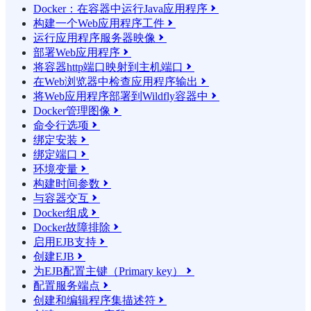
Docker：在容器中运行Java应用程序

构建一个Web应用程序工件

运行应用程序服务器映像

部署Web应用程序

将容器http端口映射到主机端口

在Web浏览器中检查应用程序输出

将Web应用程序部署到Wildfly容器中

Docker管理图像

命令行选项

绑定安装

绑定端口

环境变量

构建时间参数

与容器交互

Docker组成

Docker故障排除

启用EJB支持

创建EJB

为EJB配置主键（Primary key）

配置服务端点

创建和编辑程序集描述符
