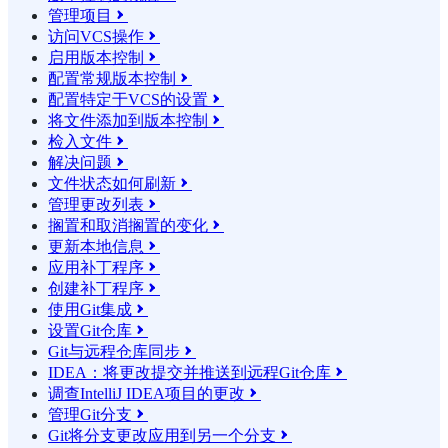
管理项目

访问VCS操作

启用版本控制

配置常规版本控制

配置特定于VCS的设置

将文件添加到版本控制

检入文件

解决问题

文件状态如何刷新

管理更改列表

搁置和取消搁置的变化

更新本地信息

应用补丁程序

创建补丁程序

使用Git集成

设置Git仓库

Git与远程仓库同步

IDEA：将更改提交并推送到远程Git仓库

调查IntelliJ IDEA项目的更改

管理Git分支

Git将分支更改应用到另一个分支
