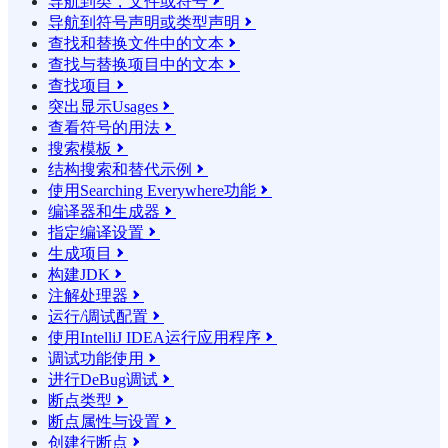
导航到类，文件或符号

导航到符号声明或类型声明

查找和替换文件中的文本

查找与替换项目中的文本

查找项目

突出显示Usages

查看符号的用法

搜索模板

结构搜索和替代示例

使用Searching Everywhere功能

编译器和生成器

指定编译设置

生成项目

构建JDK

注解处理器

运行/调试配置

使用IntelliJ IDEA运行应用程序

调试功能使用

进行DeBug调试

断点类型

断点属性与设置

创建行断点
