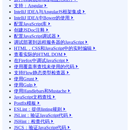
支持：Angular

IntelliJ IDEA与AngularJS框架集成

IntelliJ IDEA中Bower的使用

配置JavaScript库

创建JSDoc注释

配置JavaScript调试器

调试部署到远程服务器的JavaScript

HTML，CSS和JavaScript中的实时编辑

查看实际的HTML DOM

在Firefox中调试JavaScript

使用覆盖率查找未使用的代码

支持Flow静态类型检查器

使用Grunt

使用Gulp

使用Handlebars和Mustache

JavaScript文档查找

Postfix模板

ESLint：提供linting规则

JSLint：验证JavaScript代码

JSHint：检查代码

JSCS：验证JavaScript代码
