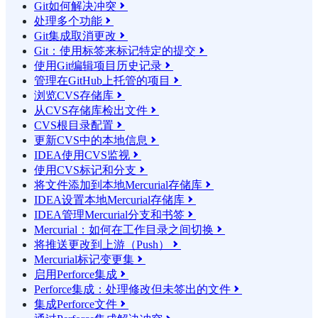
Git如何解决冲突

处理多个功能

Git集成取消更改

Git：使用标签来标记特定的提交

使用Git编辑项目历史记录

管理在GitHub上托管的项目

浏览CVS存储库

从CVS存储库检出文件

CVS根目录配置

更新CVS中的本地信息

IDEA使用CVS监视

使用CVS标记和分支

将文件添加到本地Mercurial存储库

IDEA设置本地Mercurial存储库

IDEA管理Mercurial分支和书签

Mercurial：如何在工作目录之间切换

将推送更改到上游（Push）

Mercurial标记变更集

启用Perforce集成

Perforce集成：处理修改但未签出的文件

集成Perforce文件
