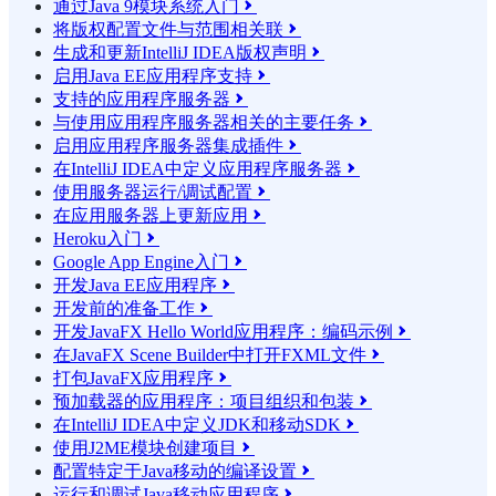
通过Java 9模块系统入门

将版权配置文件与范围相关联

生成和更新IntelliJ IDEA版权声明

启用Java EE应用程序支持

支持的应用程序服务器

与使用应用程序服务器相关的主要任务

启用应用程序服务器集成插件

在IntelliJ IDEA中定义应用程序服务器

使用服务器运行/调试配置

在应用服务器上更新应用

Heroku入门

Google App Engine入门

开发Java EE应用程序

开发前的准备工作

开发JavaFX Hello World应用程序：编码示例

在JavaFX Scene Builder中打开FXML文件

打包JavaFX应用程序

预加载器的应用程序：项目组织和包装

在IntelliJ IDEA中定义JDK和移动SDK

使用J2ME模块创建项目

配置特定于Java移动的编译设置

运行和调试Java移动应用程序
