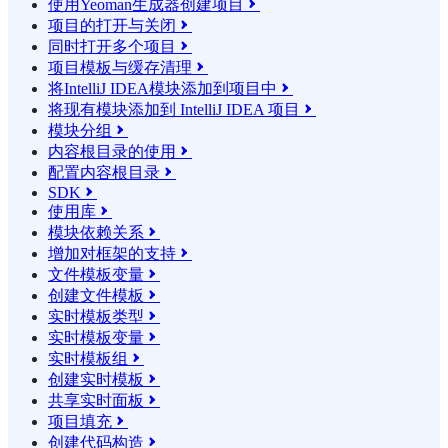
使用Yeoman生成器创建项目

项目的打开与关闭

同时打开多个项目

项目模板与缓存清理

将IntelliJ IDEA模块添加到项目中

将现有模块添加到 IntelliJ IDEA 项目

模块分组

内容根目录的使用

配置内容根目录

SDK

使用库

模块依赖关系

增加对框架的支持

文件模板变量

创建文件模板

实时模板类型

实时模板变量

实时模板组

创建实时模板

共享实时面板

项目填充

创建代码构造
