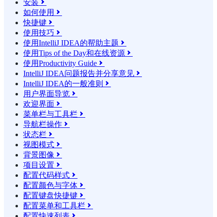
安装

如何使用

快捷键

使用技巧

使用IntelliJ IDEA的帮助主题

使用Tips of the Day和在线资源

使用Productivity Guide

IntelliJ IDEA问题报告并分享意见

IntelliJ IDEA的一般准则

用户界面导览

欢迎界面

菜单栏与工具栏

导航栏操作

状态栏

视图模式

背景图像

项目设置

配置代码样式

配置颜色与字体

配置键盘快捷键

配置菜单和工具栏

配置快速列表
