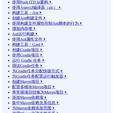
使用Push ITD In重构

使用AspectJ编译器（ajc）

构建工具：Ant

创建Ant构建文件

使用构建文件属性控制Ant脚本的行为

增加内存堆

Ant运行构建

使用Ant属性文件

构建工具：Gant

创建Gradle项目

使用Gradle项目

运行 Gradle 任务

调试Gradle任务

为Gradle任务分配快捷方式

为Gradle任务配置运行触发器

创建Maven项目

配置多模块Maven项目

将常规项目转换为Maven项目

添加Maven依赖项

集中Maven依赖关系信息

为Maven依赖添加范围
