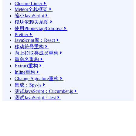
Closure Linter

Meteor全栈框架

缩小JavaScript

模块依赖关系图

使用PhoneGap/Cordova

Prettier

JavaScript库：React

移动符号重构

向上拉取类成员重构

重命名重构

Extract重构

Inline重构

Change Signature重构

集成：Spy-js

测试JavaScript：Cucumber.js

测试JavaScript：Jest
