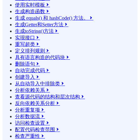
使用实时模板

生成构造函数

生成 equals() 和 hashCode() 方法。

生成Getter和Setter方法

生成toString()方法

实现接口

重写超类

定义排列规则

具有语言构造的代码块

删除语句

自动完成代码

创建导入

从自动导入中排除类

分析依赖关系

查看源代码的结构和层次结构

反向依赖关系分析

分析重复项

分析数据流

访问检查设置

配置代码检查范围

检查严重性
