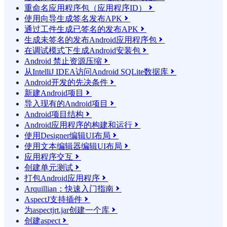
重命名应用程序包（应用程序ID）

使用向导生成签名发布APK

通过工件生成已签名的发布APK

生成未签名的发布Android应用程序包

在调试模式下生成Android安装包

Android 禁止资源压缩

从IntelliJ IDEA访问Android SQLite数据库

Android开发的先决条件

新建Android项目

导入现有的Android项目

Android项目结构

Android应用程序的构建和运行

使用Designer编辑UI布局

使用文本编辑器编辑UI布局

应用程序交互

创建单元测试

打包Android应用程序

Arquillian：快速入门指南

AspectJ支持插件

为aspectjrt.jar创建一个库

创建aspect
