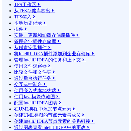
TFS工作区

从TFS存储库签出

TFS签入

本地历史记录

插件

安装、更新和卸载存储库插件

管理企业插件存储库

从磁盘安装插件

将IntelliJ IDEA插件添加到企业存储库

管理IntelliJ IDEA的任务和上下文

使用文件观察器

比较文件和文件夹

通过后台执行任务

交互式控制台

使用嵌入式本地终端

使用Java模块依赖图

配置IntelliJ IDEA图表

在UML类图中添加节点元素

创建UML类图的节点元素与成员

创建IntelliJ IDEA节点元素的关系链接

通过图表查看IntelliJ IDEA中的更改
