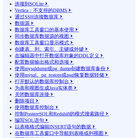
连接到SQLite

Vertica：不支持的DBMS

通过SSH连接数据库

数据源

数据库工具窗口的基本使用

同步数据库数据源的视图

数据库工具窗口显示模式

创建表、列、索引、主键或外键

在编辑器中打开数据库对象的DDL定义

配置数据输出格式和选项

使用mysqldump或pg_dump创建数据库备份

使用mysql、pg_restore或psql恢复数据转储

打开默认的数据库控制台

为表和视图生成Java实体类

关闭数据库连接

删除项目

使用数据库控制台

控制PostgreSQL和Redshift的模式搜索路径

编写SQL语句

以表格格式编辑INSERT语句的数据

在数据库工具窗口中导航到表格或列视图
