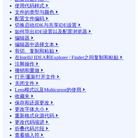
使用代码样式

文件的类型与颜色

配置文件编码

切换启动JDK与共享IDE设置

如何导出IDE设置以及配置浏览器

编辑器

编辑器中选择文本

剪切、复制和粘贴

在IntelliJ IDEA和Explorer / Finder之间复制和粘贴

注释操作

撤销和重做

打开/重新打开文件

关闭文件

Lens模式以及Multicursor的使用

收藏夹

保存和还原更改

更改字体大小

重新格式化源代码

更改代码缩进

折叠代码片段

查看插入符
