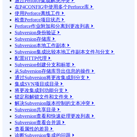
通过Perforce集成解决冲突

在P4CONFIG中使用多个Perforce库

使用Perforce离线工作

检查Perforce项目状态

Perforce作业附加和分离到更改列表

Subversion身份验证

Subversion存储库

Subversion本地工作副本

Subversion集成比较本地工作副本文件与分支

配置HTTP代理

Subversion创建分支和标签

从Subversion存储库导出信息的操作

通过Subversion将更改集成到分支

集成SVN项目或目录

将更改集成到功能分支

锁定和解锁文件和文件夹

解决Subversion版本控制的文本冲突

Subversion共享目录

Subversion查看和快速处理更改列表

Subversion查看合并源

查看属性的差异

诊断Subversion集成的问题
