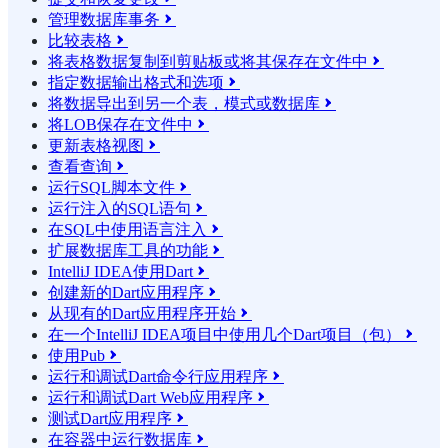
管理数据库事务

比较表格

将表格数据复制到剪贴板或将其保存在文件中

指定数据输出格式和选项

将数据导出到另一个表，模式或数据库

将LOB保存在文件中

更新表格视图

查看查询

运行SQL脚本文件

运行注入的SQL语句

在SQL中使用语言注入

扩展数据库工具的功能

IntelliJ IDEA使用Dart

创建新的Dart应用程序

从现有的Dart应用程序开始

在一个IntelliJ IDEA项目中使用几个Dart项目（包）

使用Pub

运行和调试Dart命令行应用程序

运行和调试Dart Web应用程序

测试Dart应用程序

在容器中运行数据库
