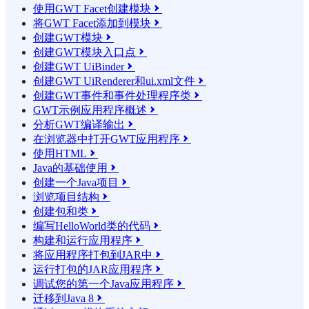
使用GWT Facet创建模块

将GWT Facet添加到模块

创建GWT模块

创建GWT模块入口点

创建GWT UiBinder

创建GWT UiRenderer和ui.xml文件

创建GWT事件和事件处理程序类

GWT示例应用程序概述

分析GWT编译输出

在浏览器中打开GWT应用程序

使用HTML

Java的基础使用

创建一个Java项目

浏览项目结构

创建包和类

编写HelloWorld类的代码

构建和运行应用程序

将应用程序打包到JAR中

运行打包的JAR应用程序

调试您的第一个Java应用程序

迁移到Java 8
