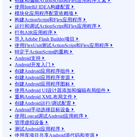
创建和编辑ActionScript和Flex应用程序元素

使用IntelliJ IDEA构建配置

模块化应用程序配置依赖项

构建ActionScript和Flex应用程序

运行和调试ActionScript和Flex应用程序

打包AIR应用程序

导入Adobe Flash Builder项目

使用FlexUnit测试ActionScript和Flex应用程序

特定于ActionScript的重构

Android支持

Android开发入门

创建Android应用程序组件

创建Android应用程序资源

创建Android应用程序图标

使用Android UI设计器添加和编辑布局组件

重构Android XML布局文件

创建Android运行/调试配置

Android手动选择目标设备

使用Logcat调试Android应用程序

管理虚拟设备

测试Android应用程序

使用库项目共享Android源代码和资源
