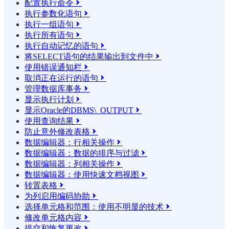
配置执行命令

执行参数化语句

执行一组语句

执行所有语句

执行自动记忆的语句

将SELECT语句的结果输​​出到文件中

使用错误通知栏

取消正在运行的语句

管理数据库事务

显示执行计划

显示Oracle的DBMS\_OUTPUT

使用查询结果

防止意外修改表格

数据编辑器：行相关操作

数据编辑器：数据的排序与过滤

数据编辑器：列相关操作

数据编辑器：使用快速文档视图

转置表格

为列启用编码协助

选择单元格和范围：使用不明显的技术

修改单元格内容

提交和恢复更改
