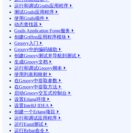
运行和调试Grails应用程序

测试Grails应用程序

使用Grails插件

动态查找器

Grails Application Forge服务

创建Griffon应用程序模块

Groovy入门

Groovy中的编码辅助

创建Groovy测试并导航到测试

生成Groovy文档

运行和调试Groovy脚本

使用列表和映射

在Groovy中提取参数

在Groovy中提取方法

启动Groovy交互式控制台

设置Erlang环境

设置IntelliJ IDEA

创建一个Erlang项目

运行和调试应用程序

运行Eunit测试

运行Rebar命令
