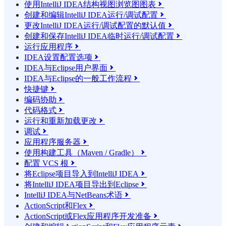
使用IntelliJ IDEA结构视图浏览图图表

创建和编辑IntelliJ IDEA运行/调试配置

更改IntelliJ IDEA运行/调试配置的默认值

创建和保存IntelliJ IDEA临时运行/调试配置

运行应用程序

IDEA设置配置选项

IDEA与Eclipse用户界面

IDEA与Eclipse的一般工作流程

快捷键

编码协助

代码格式

运行和重新加载更改

调试

应用程序服务器

使用构建工具（Maven / Gradle）

配置 VCS 根

将Eclipse项目导入到IntelliJ IDEA

将IntelliJ IDEA项目导出到Eclipse

IntelliJ IDEA与NetBeans术语

ActionScript和Flex

ActionScript或Flex应用程序开发准备
