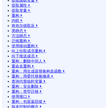
提取函数变量

提取属性

提取变量

重构

内联

将布尔值取反

类静态

方法静态

迁移重构

使用移动重构

向上拉取成员重构

向下推送成员

重构：删除中间人

重命名重构

重构：用生成器替换构造函数

重构：用委托替换继承

查询代替临时变量

重构：安全删除

重构：类型迁移

使用接口

重构：包装返回值

版本控制的概念
