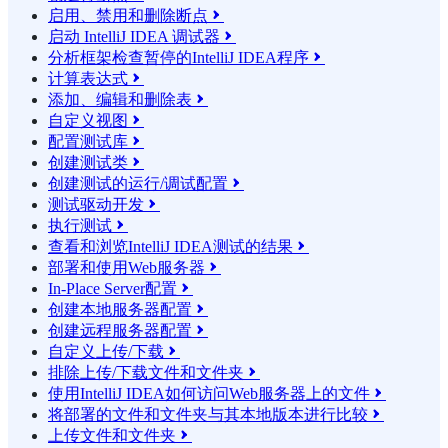
启用、禁用和删除断点

启动 IntelliJ IDEA 调试器

分析框架检查暂停的IntelliJ IDEA程序

计算表达式

添加、编辑和删除表

自定义视图

配置测试库

创建测试类

创建测试的运行/调试配置

测试驱动开发

执行测试

查看和浏览IntelliJ IDEA测试的结果

部署和使用Web服务器

In-Place Server配置

创建本地服务器配置

创建远程服务器配置

自定义上传/下载

排除上传/下载文件和文件夹

使用IntelliJ IDEA如何访问Web服务器上的文件

将部署的文件和文件夹与其本地版本进行比较

上传文件和文件夹
