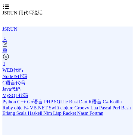
JSRUN 用代码说话
JSRUN
WEB代码
NodeJS代码
C语言代码
Java代码
MySQL代码
Python
C++
Go语言
PHP
SQLite
Rust
Dart
R语言
C#
Kotlin
Ruby
objc
F#
VB.NET
Swift
clojure
Groovy
Lua
Pascal
Perl
Bash
Erlang
Scala
Haskell
Nim
Lisp
Racket
Nasm
Fortran