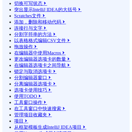
切换可写状态

突出显示IntelliJ IDEA的大括号

Scratches文件

添加，删除和移动代码

连接行与文字

分割字符串的方法

以表格格式编辑CSV文件

拖放操作

在编辑器中使用Macros

更改编辑器选项卡的数量

在编辑器选项卡之间导航

锁定与取消选项卡

分割编辑器窗口

分离编辑器选项卡

选项卡使用技巧

使用TODO

工具窗口操作

在工具窗口中快速搜索

管理项目收藏夹

项目

从框架模板生成IntelliJ IDEA项目
