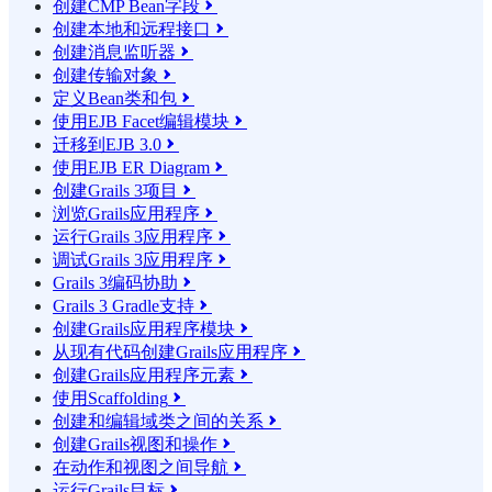
创建CMP Bean字段

创建本地和远程接口

创建消息监听器

创建传输对象

定义Bean类和包

使用EJB Facet编辑模块

迁移到EJB 3.0

使用EJB ER Diagram

创建Grails 3项目

浏览Grails应用程序

运行Grails 3应用程序

调试Grails 3应用程序

Grails 3编码协助

Grails 3 Gradle支持

创建Grails应用程序模块

从现有代码创建Grails应用程序

创建Grails应用程序元素

使用Scaffolding

创建和编辑域类之间的关系

创建Grails视图和操作

在动作和视图之间导航

运行Grails目标
