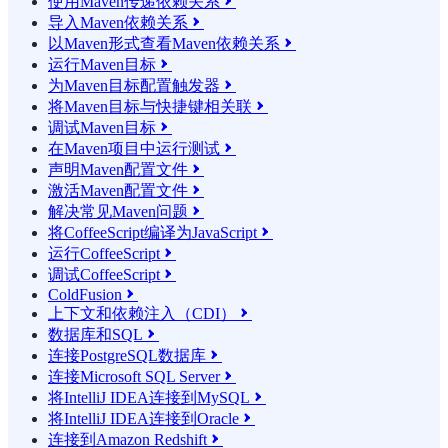
使用Maven传递依赖关系

导入Maven依赖关系

以Maven形式查看Maven依赖关系

运行Maven目标

为Maven目标配置触发器

将Maven目标与快捷键相关联

调试Maven目标

在Maven项目中运行测试

声明Maven配置文件

激活Maven配置文件

解决常见Maven问题

将CoffeeScript编译为JavaScript

运行CoffeeScript

调试CoffeeScript

ColdFusion

上下文和依赖注入（CDI）

数据库和SQL

连接PostgreSQL数据库

连接Microsoft SQL Server

将IntelliJ IDEA连接到MySQL

将IntelliJ IDEA连接到Oracle

连接到Amazon Redshift
