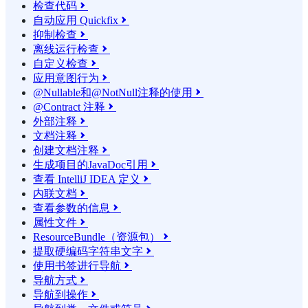
检查代码

自动应用 Quickfix

抑制检查

离线运行检查

自定义检查

应用意图行为

@Nullable和@NotNull注释的使用

@Contract 注释

外部注释

文档注释

创建文档注释

生成项目的JavaDoc引用

查看 IntelliJ IDEA 定义

内联文档

查看参数的信息

属性文件

ResourceBundle（资源包）

提取硬编码字符串文字

使用书签进行导航

导航方式

导航到操作
