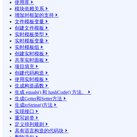
使用库

模块依赖关系

增加对框架的支持

文件模板变量

创建文件模板

实时模板类型

实时模板变量

实时模板组

创建实时模板

共享实时面板

项目填充

创建代码构造

使用实时模板

生成构造函数

生成 equals() 和 hashCode() 方法。

生成Getter和Setter方法

生成toString()方法

实现接口

重写超类

定义排列规则

具有语言构造的代码块
