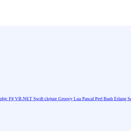
objc
F#
VB.NET
Swift
clojure
Groovy
Lua
Pascal
Perl
Bash
Erlang
S