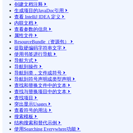
创建文档注释

生成项目的JavaDoc引用

查看 IntelliJ IDEA 定义

内联文档

查看参数的信息

属性文件

ResourceBundle（资源包）

提取硬编码字符串文字

使用书签进行导航

导航方式

导航到操作

导航到类，文件或符号

导航到符号声明或类型声明

查找和替换文件中的文本

查找与替换项目中的文本

查找项目

突出显示Usages

查看符号的用法

搜索模板

结构搜索和替代示例

使用Searching Everywhere功能
