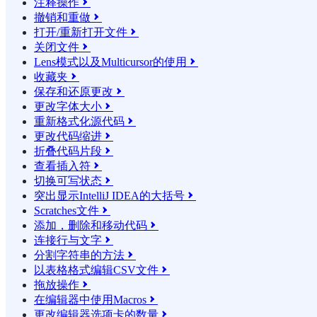
注释操作

撤销和重做

打开/重新打开文件

关闭文件

Lens模式以及Multicursor的使用

收藏夹

保存和还原更改

更改字体大小

重新格式化源代码

更改代码缩进

折叠代码片段

查看插入符

切换可写状态

突出显示IntelliJ IDEA的大括号

Scratches文件

添加，删除和移动代码

连接行与文字

分割字符串的方法

以表格格式编辑CSV文件

拖放操作

在编辑器中使用Macros

更改编辑器选项卡的数量
