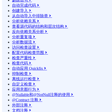
删除语句

自动完成代码

创建导入

从自动导入中排除类

分析依赖关系

查看源代码的结构和层次结构

反向依赖关系分析

分析重复项

分析数据流

访问检查设置

配置代码检查范围

检查严重性

检查代码

自动应用 Quickfix

抑制检查

离线运行检查

自定义检查

应用意图行为

@Nullable和@NotNull注释的使用

@Contract 注释

外部注释

文档注释
