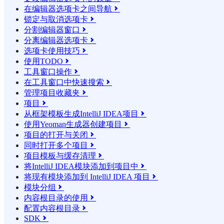
在编辑器选项卡之间导航

锁定与取消选项卡

分割编辑器窗口

分离编辑器选项卡

选项卡使用技巧

使用TODO

工具窗口操作

在工具窗口中快速搜索

管理项目收藏夹

项目

从框架模板生成IntelliJ IDEA项目

使用Yeoman生成器创建项目

项目的打开与关闭

同时打开多个项目

项目模板与缓存清理

将IntelliJ IDEA模块添加到项目中

将现有模块添加到 IntelliJ IDEA 项目

模块分组

内容根目录的使用

配置内容根目录

SDK
