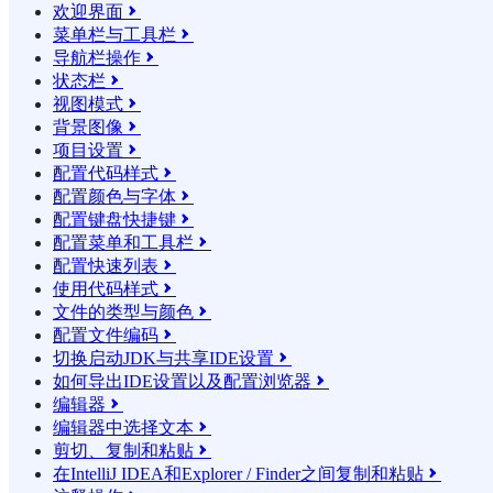
欢迎界面

菜单栏与工具栏

导航栏操作

状态栏

视图模式

背景图像

项目设置

配置代码样式

配置颜色与字体

配置键盘快捷键

配置菜单和工具栏

配置快速列表

使用代码样式

文件的类型与颜色

配置文件编码

切换启动JDK与共享IDE设置

如何导出IDE设置以及配置浏览器

编辑器

编辑器中选择文本

剪切、复制和粘贴

在IntelliJ IDEA和Explorer / Finder之间复制和粘贴
