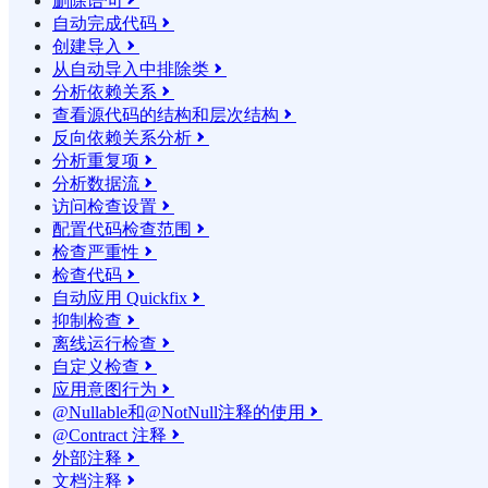
删除语句

自动完成代码

创建导入

从自动导入中排除类

分析依赖关系

查看源代码的结构和层次结构

反向依赖关系分析

分析重复项

分析数据流

访问检查设置

配置代码检查范围

检查严重性

检查代码

自动应用 Quickfix

抑制检查

离线运行检查

自定义检查

应用意图行为

@Nullable和@NotNull注释的使用

@Contract 注释

外部注释

文档注释
