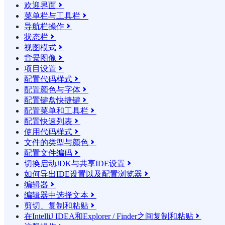
欢迎界面

菜单栏与工具栏

导航栏操作

状态栏

视图模式

背景图像

项目设置

配置代码样式

配置颜色与字体

配置键盘快捷键

配置菜单和工具栏

配置快速列表

使用代码样式

文件的类型与颜色

配置文件编码

切换启动JDK与共享IDE设置

如何导出IDE设置以及配置浏览器

编辑器

编辑器中选择文本

剪切、复制和粘贴

在IntelliJ IDEA和Explorer / Finder之间复制和粘贴
