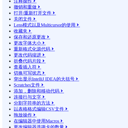
注释操作

撤销和重做

打开/重新打开文件

关闭文件

Lens模式以及Multicursor的使用

收藏夹

保存和还原更改

更改字体大小

重新格式化源代码

更改代码缩进

折叠代码片段

查看插入符

切换可写状态

突出显示IntelliJ IDEA的大括号

Scratches文件

添加，删除和移动代码

连接行与文字

分割字符串的方法

以表格格式编辑CSV文件

拖放操作

在编辑器中使用Macros

更改编辑器选项卡的数量
