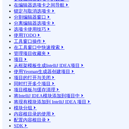
在编辑器选项卡之间导航

锁定与取消选项卡

分割编辑器窗口

分离编辑器选项卡

选项卡使用技巧

使用TODO

工具窗口操作

在工具窗口中快速搜索

管理项目收藏夹

项目

从框架模板生成IntelliJ IDEA项目

使用Yeoman生成器创建项目

项目的打开与关闭

同时打开多个项目

项目模板与缓存清理

将IntelliJ IDEA模块添加到项目中

将现有模块添加到 IntelliJ IDEA 项目

模块分组

内容根目录的使用

配置内容根目录

SDK
