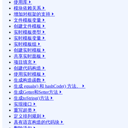
使用库

模块依赖关系

增加对框架的支持

文件模板变量

创建文件模板

实时模板类型

实时模板变量

实时模板组

创建实时模板

共享实时面板

项目填充

创建代码构造

使用实时模板

生成构造函数

生成 equals() 和 hashCode() 方法。

生成Getter和Setter方法

生成toString()方法

实现接口

重写超类

定义排列规则

具有语言构造的代码块
