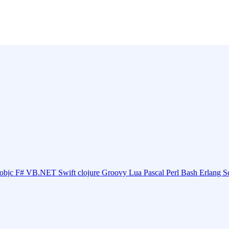
objc
F#
VB.NET
Swift
clojure
Groovy
Lua
Pascal
Perl
Bash
Erlang
S