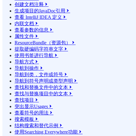
创建文档注释

生成项目的JavaDoc引用

查看 IntelliJ IDEA 定义

内联文档

查看参数的信息

属性文件

ResourceBundle（资源包）

提取硬编码字符串文字

使用书签进行导航

导航方式

导航到操作

导航到类，文件或符号

导航到符号声明或类型声明

查找和替换文件中的文本

查找与替换项目中的文本

查找项目

突出显示Usages

查看符号的用法

搜索模板

结构搜索和替代示例

使用Searching Everywhere功能
