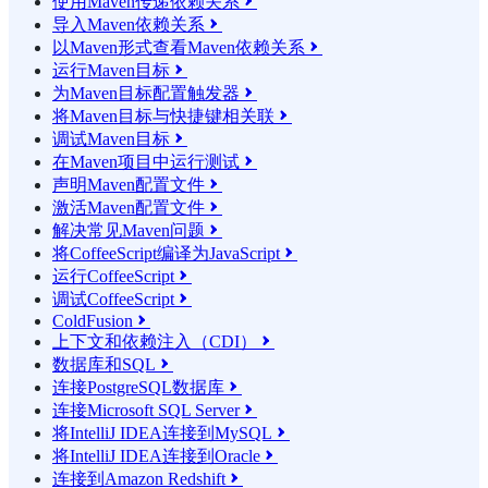
使用Maven传递依赖关系

导入Maven依赖关系

以Maven形式查看Maven依赖关系

运行Maven目标

为Maven目标配置触发器

将Maven目标与快捷键相关联

调试Maven目标

在Maven项目中运行测试

声明Maven配置文件

激活Maven配置文件

解决常见Maven问题

将CoffeeScript编译为JavaScript

运行CoffeeScript

调试CoffeeScript

ColdFusion

上下文和依赖注入（CDI）

数据库和SQL

连接PostgreSQL数据库

连接Microsoft SQL Server

将IntelliJ IDEA连接到MySQL

将IntelliJ IDEA连接到Oracle

连接到Amazon Redshift
