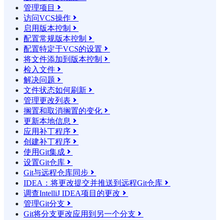
管理项目

访问VCS操作

启用版本控制

配置常规版本控制

配置特定于VCS的设置

将文件添加到版本控制

检入文件

解决问题

文件状态如何刷新

管理更改列表

搁置和取消搁置的变化

更新本地信息

应用补丁程序

创建补丁程序

使用Git集成

设置Git仓库

Git与远程仓库同步

IDEA：将更改提交并推送到远程Git仓库

调查IntelliJ IDEA项目的更改

管理Git分支

Git将分支更改应用到另一个分支
