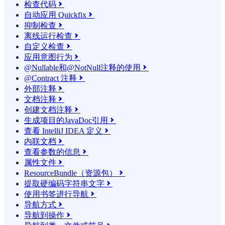
检查代码

自动应用 Quickfix

抑制检查

离线运行检查

自定义检查

应用意图行为

@Nullable和@NotNull注释的使用

@Contract 注释

外部注释

文档注释

创建文档注释

生成项目的JavaDoc引用

查看 IntelliJ IDEA 定义

内联文档

查看参数的信息

属性文件

ResourceBundle（资源包）

提取硬编码字符串文字

使用书签进行导航

导航方式

导航到操作
