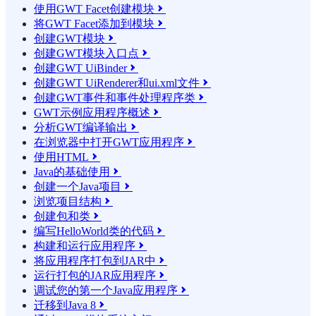
使用GWT Facet创建模块

将GWT Facet添加到模块

创建GWT模块

创建GWT模块入口点

创建GWT UiBinder

创建GWT UiRenderer和ui.xml文件

创建GWT事件和事件处理程序类

GWT示例应用程序概述

分析GWT编译输出

在浏览器中打开GWT应用程序

使用HTML

Java的基础使用

创建一个Java项目

浏览项目结构

创建包和类

编写HelloWorld类的代码

构建和运行应用程序

将应用程序打包到JAR中

运行打包的JAR应用程序

调试您的第一个Java应用程序

迁移到Java 8
