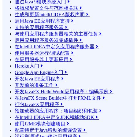
通过Java 9模块系统入门

将版权配置文件与范围相关联

生成和更新IntelliJ IDEA版权声明

启用Java EE应用程序支持

支持的应用程序服务器

与使用应用程序服务器相关的主要任务

启用应用程序服务器集成插件

在IntelliJ IDEA中定义应用程序服务器

使用服务器运行/调试配置

在应用服务器上更新应用

Heroku入门

Google App Engine入门

开发Java EE应用程序

开发前的准备工作

开发JavaFX Hello World应用程序：编码示例

在JavaFX Scene Builder中打开FXML文件

打包JavaFX应用程序

预加载器的应用程序：项目组织和包装

在IntelliJ IDEA中定义JDK和移动SDK

使用J2ME模块创建项目

配置特定于Java移动的编译设置

运行和调试Java移动应用程序
