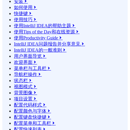
安装

如何使用

快捷键

使用技巧

使用IntelliJ IDEA的帮助主题

使用Tips of the Day和在线资源

使用Productivity Guide

IntelliJ IDEA问题报告并分享意见

IntelliJ IDEA的一般准则

用户界面导览

欢迎界面

菜单栏与工具栏

导航栏操作

状态栏

视图模式

背景图像

项目设置

配置代码样式

配置颜色与字体

配置键盘快捷键

配置菜单和工具栏

配置快速列表
