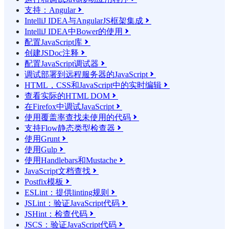
支持：Angular

IntelliJ IDEA与AngularJS框架集成

IntelliJ IDEA中Bower的使用

配置JavaScript库

创建JSDoc注释

配置JavaScript调试器

调试部署到远程服务器的JavaScript

HTML，CSS和JavaScript中的实时编辑

查看实际的HTML DOM

在Firefox中调试JavaScript

使用覆盖率查找未使用的代码

支持Flow静态类型检查器

使用Grunt

使用Gulp

使用Handlebars和Mustache

JavaScript文档查找

Postfix模板

ESLint：提供linting规则

JSLint：验证JavaScript代码

JSHint：检查代码

JSCS：验证JavaScript代码
