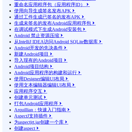
重命名应用程序包（应用程序ID）

使用向导生成签名发布APK

通过工件生成已签名的发布APK

生成未签名的发布Android应用程序包

在调试模式下生成Android安装包

Android 禁止资源压缩

从IntelliJ IDEA访问Android SQLite数据库

Android开发的先决条件

新建Android项目

导入现有的Android项目

Android项目结构

Android应用程序的构建和运行

使用Designer编辑UI布局

使用文本编辑器编辑UI布局

应用程序交互

创建单元测试

打包Android应用程序

Arquillian：快速入门指南

AspectJ支持插件

为aspectjrt.jar创建一个库

创建aspect
