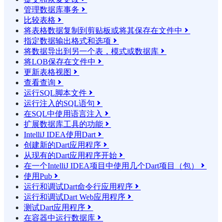
管理数据库事务

比较表格

将表格数据复制到剪贴板或将其保存在文件中

指定数据输出格式和选项

将数据导出到另一个表，模式或数据库

将LOB保存在文件中

更新表格视图

查看查询

运行SQL脚本文件

运行注入的SQL语句

在SQL中使用语言注入

扩展数据库工具的功能

IntelliJ IDEA使用Dart

创建新的Dart应用程序

从现有的Dart应用程序开始

在一个IntelliJ IDEA项目中使用几个Dart项目（包）

使用Pub

运行和调试Dart命令行应用程序

运行和调试Dart Web应用程序

测试Dart应用程序

在容器中运行数据库
