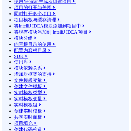
使用Yeoman生成器创建项目

项目的打开与关闭

同时打开多个项目

项目模板与缓存清理

将IntelliJ IDEA模块添加到项目中

将现有模块添加到 IntelliJ IDEA 项目

模块分组

内容根目录的使用

配置内容根目录

SDK

使用库

模块依赖关系

增加对框架的支持

文件模板变量

创建文件模板

实时模板类型

实时模板变量

实时模板组

创建实时模板

共享实时面板

项目填充

创建代码构造
