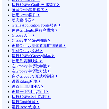
运行和调试Grails应用程序

测试Grails应用程序

使用Grails插件

动态查找器

Grails Application Forge服务

创建Griffon应用程序模块

Groovy入门

Groovy中的编码辅助

创建Groovy测试并导航到测试

生成Groovy文档

运行和调试Groovy脚本

使用列表和映射

在Groovy中提取参数

在Groovy中提取方法

启动Groovy交互式控制台

设置Erlang环境

设置IntelliJ IDEA

创建一个Erlang项目

运行和调试应用程序

运行Eunit测试

运行Rebar命令
