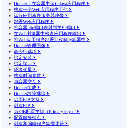
Docker：在容器中运行Java应用程序

构建一个Web应用程序工件

运行应用程序服务器映像

部署Web应用程序

将容器http端口映射到主机端口

在Web浏览器中检查应用程序输出

将Web应用程序部署到Wildfly容器中

Docker管理图像

命令行选项

绑定安装

绑定端口

环境变量

构建时间参数

与容器交互

Docker组成

Docker故障排除

启用EJB支持

创建EJB

为EJB配置主键（Primary key）

配置服务端点

创建和编辑程序集描述符
