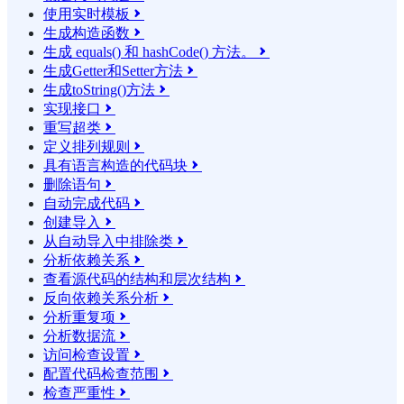
使用实时模板

生成构造函数

生成 equals() 和 hashCode() 方法。

生成Getter和Setter方法

生成toString()方法

实现接口

重写超类

定义排列规则

具有语言构造的代码块

删除语句

自动完成代码

创建导入

从自动导入中排除类

分析依赖关系

查看源代码的结构和层次结构

反向依赖关系分析

分析重复项

分析数据流

访问检查设置

配置代码检查范围

检查严重性
