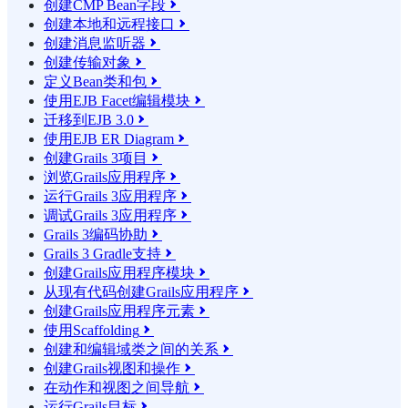
创建CMP Bean字段

创建本地和远程接口

创建消息监听器

创建传输对象

定义Bean类和包

使用EJB Facet编辑模块

迁移到EJB 3.0

使用EJB ER Diagram

创建Grails 3项目

浏览Grails应用程序

运行Grails 3应用程序

调试Grails 3应用程序

Grails 3编码协助

Grails 3 Gradle支持

创建Grails应用程序模块

从现有代码创建Grails应用程序

创建Grails应用程序元素

使用Scaffolding

创建和编辑域类之间的关系

创建Grails视图和操作

在动作和视图之间导航

运行Grails目标
