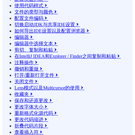
使用代码样式

文件的类型与颜色

配置文件编码

切换启动JDK与共享IDE设置

如何导出IDE设置以及配置浏览器

编辑器

编辑器中选择文本

剪切、复制和粘贴

在IntelliJ IDEA和Explorer / Finder之间复制和粘贴

注释操作

撤销和重做

打开/重新打开文件

关闭文件

Lens模式以及Multicursor的使用

收藏夹

保存和还原更改

更改字体大小

重新格式化源代码

更改代码缩进

折叠代码片段

查看插入符
