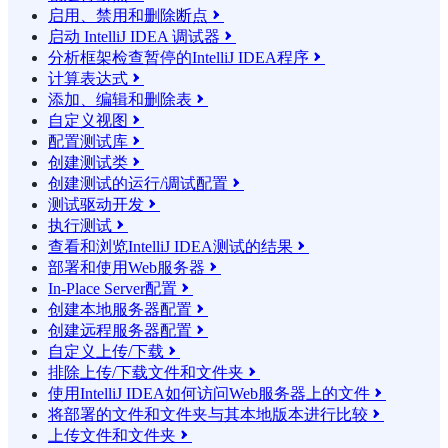
启用、禁用和删除断点

启动 IntelliJ IDEA 调试器

分析框架检查暂停的IntelliJ IDEA程序

计算表达式

添加、编辑和删除表

自定义视图

配置测试库

创建测试类

创建测试的运行/调试配置

测试驱动开发

执行测试

查看和浏览IntelliJ IDEA测试的结果

部署和使用Web服务器

In-Place Server配置

创建本地服务器配置

创建远程服务器配置

自定义上传/下载

排除上传/下载文件和文件夹

使用IntelliJ IDEA如何访问Web服务器上的文件

将部署的文件和文件夹与其本地版本进行比较

上传文件和文件夹
