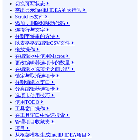
切换可写状态

突出显示IntelliJ IDEA的大括号

Scratches文件

添加，删除和移动代码

连接行与文字

分割字符串的方法

以表格格式编辑CSV文件

拖放操作

在编辑器中使用Macros

更改编辑器选项卡的数量

在编辑器选项卡之间导航

锁定与取消选项卡

分割编辑器窗口

分离编辑器选项卡

选项卡使用技巧

使用TODO

工具窗口操作

在工具窗口中快速搜索

管理项目收藏夹

项目

从框架模板生成IntelliJ IDEA项目
