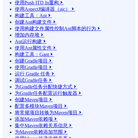
使用Push ITD In重构

使用AspectJ编译器（ajc）

构建工具：Ant

创建Ant构建文件

使用构建文件属性控制Ant脚本的行为

增加内存堆

Ant运行构建

使用Ant属性文件

构建工具：Gant

创建Gradle项目

使用Gradle项目

运行 Gradle 任务

调试Gradle任务

为Gradle任务分配快捷方式

为Gradle任务配置运行触发器

创建Maven项目

配置多模块Maven项目

将常规项目转换为Maven项目

添加Maven依赖项

集中Maven依赖关系信息

为Maven依赖添加范围
