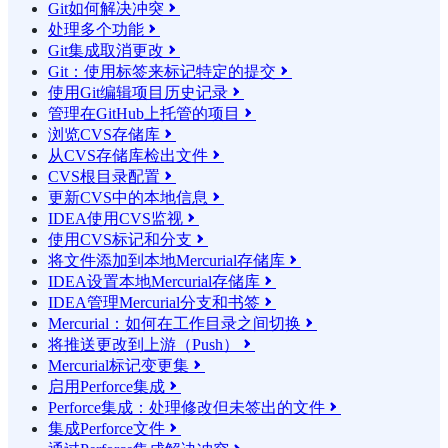
Git如何解决冲突

处理多个功能

Git集成取消更改

Git：使用标签来标记特定的提交

使用Git编辑项目历史记录

管理在GitHub上托管的项目

浏览CVS存储库

从CVS存储库检出文件

CVS根目录配置

更新CVS中的本地信息

IDEA使用CVS监视

使用CVS标记和分支

将文件添加到本地Mercurial存储库

IDEA设置本地Mercurial存储库

IDEA管理Mercurial分支和书签

Mercurial：如何在工作目录之间切换

将推送更改到上游（Push）

Mercurial标记变更集

启用Perforce集成

Perforce集成：处理修改但未签出的文件

集成Perforce文件
