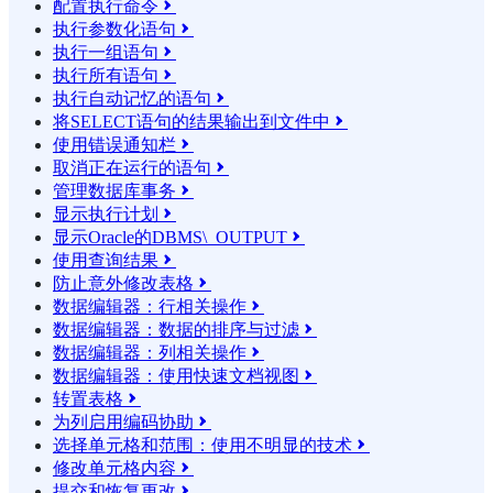
配置执行命令

执行参数化语句

执行一组语句

执行所有语句

执行自动记忆的语句

将SELECT语句的结果输​​出到文件中

使用错误通知栏

取消正在运行的语句

管理数据库事务

显示执行计划

显示Oracle的DBMS\_OUTPUT

使用查询结果

防止意外修改表格

数据编辑器：行相关操作

数据编辑器：数据的排序与过滤

数据编辑器：列相关操作

数据编辑器：使用快速文档视图

转置表格

为列启用编码协助

选择单元格和范围：使用不明显的技术

修改单元格内容

提交和恢复更改
