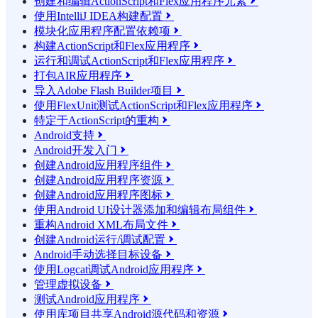
创建和编辑ActionScript和Flex应用程序元素

使用IntelliJ IDEA构建配置

模块化应用程序配置依赖项

构建ActionScript和Flex应用程序

运行和调试ActionScript和Flex应用程序

打包AIR应用程序

导入Adobe Flash Builder项目

使用FlexUnit测试ActionScript和Flex应用程序

特定于ActionScript的重构

Android支持

Android开发入门

创建Android应用程序组件

创建Android应用程序资源

创建Android应用程序图标

使用Android UI设计器添加和编辑布局组件

重构Android XML布局文件

创建Android运行/调试配置

Android手动选择目标设备

使用Logcat调试Android应用程序

管理虚拟设备

测试Android应用程序

使用库项目共享Android源代码和资源
