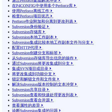
通过Perforce集成解决冲突

在P4CONFIG中使用多个Perforce库

使用Perforce离线工作

检查Perforce项目状态

Perforce作业附加和分离到更改列表

Subversion身份验证

Subversion存储库

Subversion本地工作副本

Subversion集成比较本地工作副本文件与分支

配置HTTP代理

Subversion创建分支和标签

从Subversion存储库导出信息的操作

通过Subversion将更改集成到分支

集成SVN项目或目录

将更改集成到功能分支

锁定和解锁文件和文件夹

解决Subversion版本控制的文本冲突

Subversion共享目录

Subversion查看和快速处理更改列表

Subversion查看合并源

查看属性的差异

诊断Subversion集成的问题
