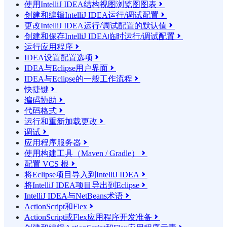
使用IntelliJ IDEA结构视图浏览图图表

创建和编辑IntelliJ IDEA运行/调试配置

更改IntelliJ IDEA运行/调试配置的默认值

创建和保存IntelliJ IDEA临时运行/调试配置

运行应用程序

IDEA设置配置选项

IDEA与Eclipse用户界面

IDEA与Eclipse的一般工作流程

快捷键

编码协助

代码格式

运行和重新加载更改

调试

应用程序服务器

使用构建工具（Maven / Gradle）

配置 VCS 根

将Eclipse项目导入到IntelliJ IDEA

将IntelliJ IDEA项目导出到Eclipse

IntelliJ IDEA与NetBeans术语

ActionScript和Flex

ActionScript或Flex应用程序开发准备
