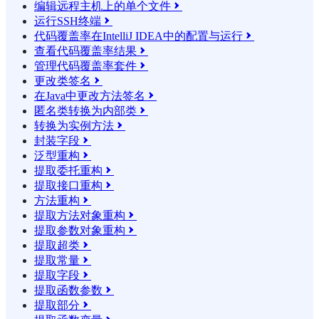
编辑远程主机上的单个文件

运行SSH终端

代码覆盖率在IntelliJ IDEA中的配置与运行

查看代码覆盖率结果

管理代码覆盖率套件

更改类签名

在Java中更改方法签名

匿名类转换为内部类

转换为实例方法

封装字段

泛型重构

提取委托重构

提取接口重构

方法重构

提取方法对象重构

提取参数对象重构

提取超类

提取常量

提取字段

提取函数参数

提取部分
