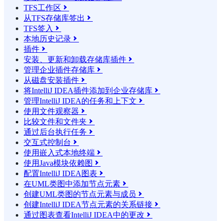
TFS工作区

从TFS存储库签出

TFS签入

本地历史记录

插件

安装、更新和卸载存储库插件

管理企业插件存储库

从磁盘安装插件

将IntelliJ IDEA插件添加到企业存储库

管理IntelliJ IDEA的任务和上下文

使用文件观察器

比较文件和文件夹

通过后台执行任务

交互式控制台

使用嵌入式本地终端

使用Java模块依赖图

配置IntelliJ IDEA图表

在UML类图中添加节点元素

创建UML类图的节点元素与成员

创建IntelliJ IDEA节点元素的关系链接

通过图表查看IntelliJ IDEA中的更改
