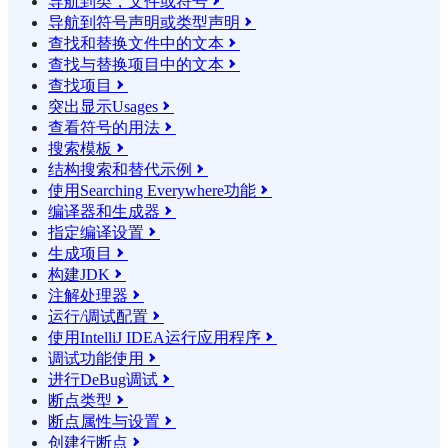
导航到类，文件或符号

导航到符号声明或类型声明

查找和替换文件中的文本

查找与替换项目中的文本

查找项目

突出显示Usages

查看符号的用法

搜索模板

结构搜索和替代示例

使用Searching Everywhere功能

编译器和生成器

指定编译设置

生成项目

构建JDK

注解处理器

运行/调试配置

使用IntelliJ IDEA运行应用程序

调试功能使用

进行DeBug调试

断点类型

断点属性与设置

创建行断点
