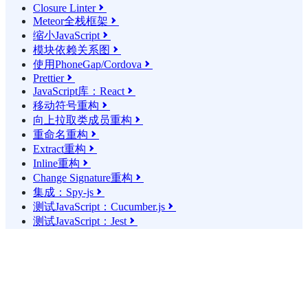
Closure Linter

Meteor全栈框架

缩小JavaScript

模块依赖关系图

使用PhoneGap/Cordova

Prettier

JavaScript库：React

移动符号重构

向上拉取类成员重构

重命名重构

Extract重构

Inline重构

Change Signature重构

集成：Spy-js

测试JavaScript：Cucumber.js

测试JavaScript：Jest
