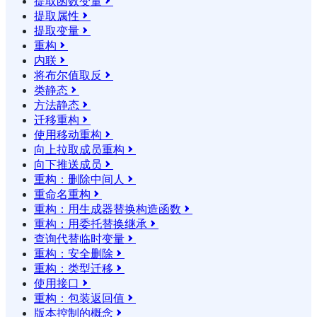
提取函数变量

提取属性

提取变量

重构

内联

将布尔值取反

类静态

方法静态

迁移重构

使用移动重构

向上拉取成员重构

向下推送成员

重构：删除中间人

重命名重构

重构：用生成器替换构造函数

重构：用委托替换继承

查询代替临时变量

重构：安全删除

重构：类型迁移

使用接口

重构：包装返回值

版本控制的概念
