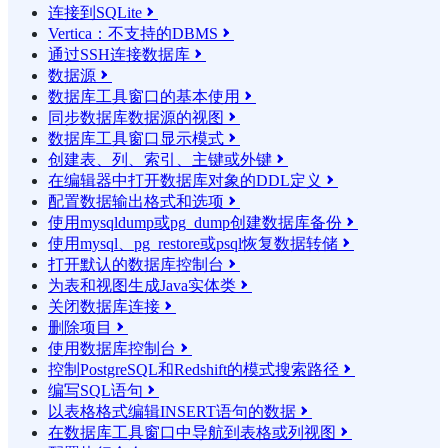
连接到SQLite

Vertica：不支持的DBMS

通过SSH连接数据库

数据源

数据库工具窗口的基本使用

同步数据库数据源的视图

数据库工具窗口显示模式

创建表、列、索引、主键或外键

在编辑器中打开数据库对象的DDL定义

配置数据输出格式和选项

使用mysqldump或pg_dump创建数据库备份

使用mysql、pg_restore或psql恢复数据转储

打开默认的数据库控制台

为表和视图生成Java实体类

关闭数据库连接

删除项目

使用数据库控制台

控制PostgreSQL和Redshift的模式搜索路径

编写SQL语句

以表格格式编辑INSERT语句的数据

在数据库工具窗口中导航到表格或列视图
