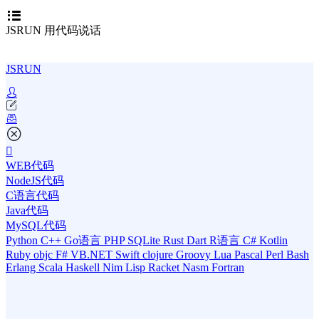
JSRUN 用代码说话
JSRUN
WEB代码
NodeJS代码
C语言代码
Java代码
MySQL代码
Python
C++
Go语言
PHP
SQLite
Rust
Dart
R语言
C#
Kotlin
Ruby
objc
F#
VB.NET
Swift
clojure
Groovy
Lua
Pascal
Perl
Bash
Erlang
Scala
Haskell
Nim
Lisp
Racket
Nasm
Fortran