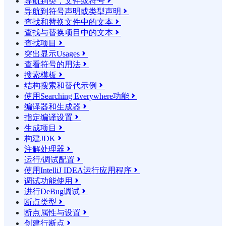
导航到类，文件或符号

导航到符号声明或类型声明

查找和替换文件中的文本

查找与替换项目中的文本

查找项目

突出显示Usages

查看符号的用法

搜索模板

结构搜索和替代示例

使用Searching Everywhere功能

编译器和生成器

指定编译设置

生成项目

构建JDK

注解处理器

运行/调试配置

使用IntelliJ IDEA运行应用程序

调试功能使用

进行DeBug调试

断点类型

断点属性与设置

创建行断点
