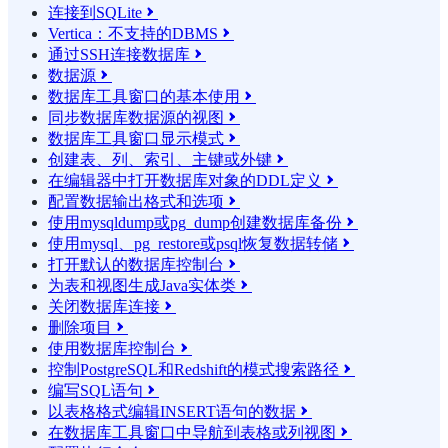
连接到SQLite

Vertica：不支持的DBMS

通过SSH连接数据库

数据源

数据库工具窗口的基本使用

同步数据库数据源的视图

数据库工具窗口显示模式

创建表、列、索引、主键或外键

在编辑器中打开数据库对象的DDL定义

配置数据输出格式和选项

使用mysqldump或pg_dump创建数据库备份

使用mysql、pg_restore或psql恢复数据转储

打开默认的数据库控制台

为表和视图生成Java实体类

关闭数据库连接

删除项目

使用数据库控制台

控制PostgreSQL和Redshift的模式搜索路径

编写SQL语句

以表格格式编辑INSERT语句的数据

在数据库工具窗口中导航到表格或列视图
