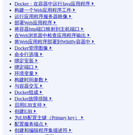
Docker：在容器中运行Java应用程序

构建一个Web应用程序工件

运行应用程序服务器映像

部署Web应用程序

将容器http端口映射到主机端口

在Web浏览器中检查应用程序输出

将Web应用程序部署到Wildfly容器中

Docker管理图像

命令行选项

绑定安装

绑定端口

环境变量

构建时间参数

与容器交互

Docker组成

Docker故障排除

启用EJB支持

创建EJB

为EJB配置主键（Primary key）

配置服务端点

创建和编辑程序集描述符
