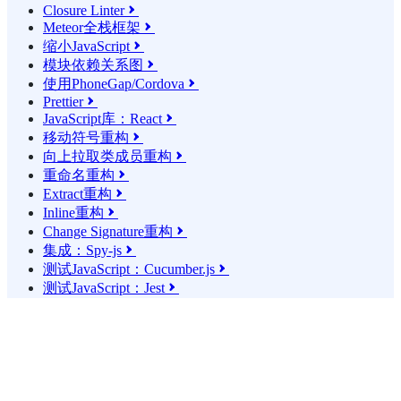
Closure Linter

Meteor全栈框架

缩小JavaScript

模块依赖关系图

使用PhoneGap/Cordova

Prettier

JavaScript库：React

移动符号重构

向上拉取类成员重构

重命名重构

Extract重构

Inline重构

Change Signature重构

集成：Spy-js

测试JavaScript：Cucumber.js

测试JavaScript：Jest
