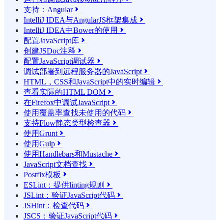
支持：Angular

IntelliJ IDEA与AngularJS框架集成

IntelliJ IDEA中Bower的使用

配置JavaScript库

创建JSDoc注释

配置JavaScript调试器

调试部署到远程服务器的JavaScript

HTML，CSS和JavaScript中的实时编辑

查看实际的HTML DOM

在Firefox中调试JavaScript

使用覆盖率查找未使用的代码

支持Flow静态类型检查器

使用Grunt

使用Gulp

使用Handlebars和Mustache

JavaScript文档查找

Postfix模板

ESLint：提供linting规则

JSLint：验证JavaScript代码

JSHint：检查代码

JSCS：验证JavaScript代码
