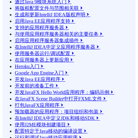
通过Java 9模块系统入门

将版权配置文件与范围相关联

生成和更新IntelliJ IDEA版权声明

启用Java EE应用程序支持

支持的应用程序服务器

与使用应用程序服务器相关的主要任务

启用应用程序服务器集成插件

在IntelliJ IDEA中定义应用程序服务器

使用服务器运行/调试配置

在应用服务器上更新应用

Heroku入门

Google App Engine入门

开发Java EE应用程序

开发前的准备工作

开发JavaFX Hello World应用程序：编码示例

在JavaFX Scene Builder中打开FXML文件

打包JavaFX应用程序

预加载器的应用程序：项目组织和包装

在IntelliJ IDEA中定义JDK和移动SDK

使用J2ME模块创建项目

配置特定于Java移动的编译设置

运行和调试Java移动应用程序
