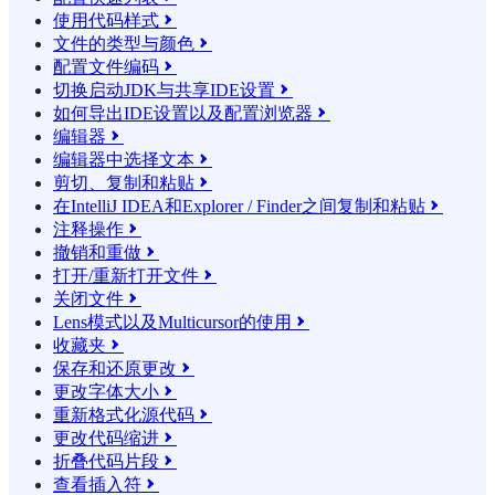
使用代码样式

文件的类型与颜色

配置文件编码

切换启动JDK与共享IDE设置

如何导出IDE设置以及配置浏览器

编辑器

编辑器中选择文本

剪切、复制和粘贴

在IntelliJ IDEA和Explorer / Finder之间复制和粘贴

注释操作

撤销和重做

打开/重新打开文件

关闭文件

Lens模式以及Multicursor的使用

收藏夹

保存和还原更改

更改字体大小

重新格式化源代码

更改代码缩进

折叠代码片段

查看插入符
