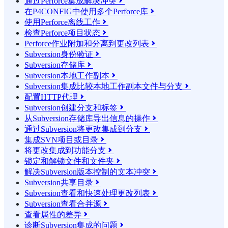
通过Perforce集成解决冲突

在P4CONFIG中使用多个Perforce库

使用Perforce离线工作

检查Perforce项目状态

Perforce作业附加和分离到更改列表

Subversion身份验证

Subversion存储库

Subversion本地工作副本

Subversion集成比较本地工作副本文件与分支

配置HTTP代理

Subversion创建分支和标签

从Subversion存储库导出信息的操作

通过Subversion将更改集成到分支

集成SVN项目或目录

将更改集成到功能分支

锁定和解锁文件和文件夹

解决Subversion版本控制的文本冲突

Subversion共享目录

Subversion查看和快速处理更改列表

Subversion查看合并源

查看属性的差异

诊断Subversion集成的问题
