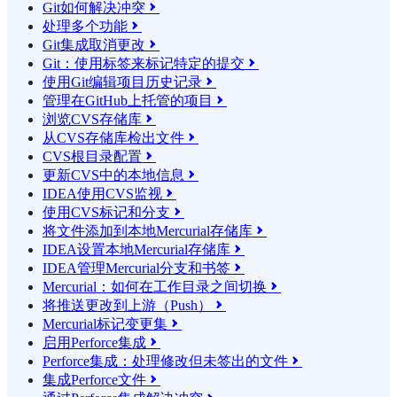
Git如何解决冲突

处理多个功能

Git集成取消更改

Git：使用标签来标记特定的提交

使用Git编辑项目历史记录

管理在GitHub上托管的项目

浏览CVS存储库

从CVS存储库检出文件

CVS根目录配置

更新CVS中的本地信息

IDEA使用CVS监视

使用CVS标记和分支

将文件添加到本地Mercurial存储库

IDEA设置本地Mercurial存储库

IDEA管理Mercurial分支和书签

Mercurial：如何在工作目录之间切换

将推送更改到上游（Push）

Mercurial标记变更集

启用Perforce集成

Perforce集成：处理修改但未签出的文件

集成Perforce文件
