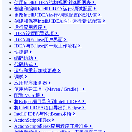
使用IntelliJ IDEA结构视图浏览图图表

创建和编辑IntelliJ IDEA运行/调试配置

更改IntelliJ IDEA运行/调试配置的默认值

创建和保存IntelliJ IDEA临时运行/调试配置

运行应用程序

IDEA设置配置选项

IDEA与Eclipse用户界面

IDEA与Eclipse的一般工作流程

快捷键

编码协助

代码格式

运行和重新加载更改

调试

应用程序服务器

使用构建工具（Maven / Gradle）

配置 VCS 根

将Eclipse项目导入到IntelliJ IDEA

将IntelliJ IDEA项目导出到Eclipse

IntelliJ IDEA与NetBeans术语

ActionScript和Flex

ActionScript或Flex应用程序开发准备
