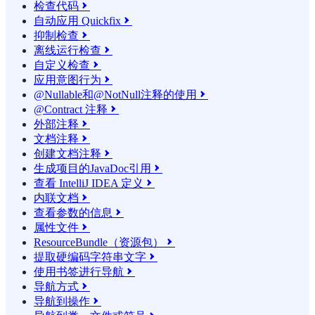
检查代码

自动应用 Quickfix

抑制检查

离线运行检查

自定义检查

应用意图行为

@Nullable和@NotNull注释的使用

@Contract 注释

外部注释

文档注释

创建文档注释

生成项目的JavaDoc引用

查看 IntelliJ IDEA 定义

内联文档

查看参数的信息

属性文件

ResourceBundle（资源包）

提取硬编码字符串文字

使用书签进行导航

导航方式

导航到操作
