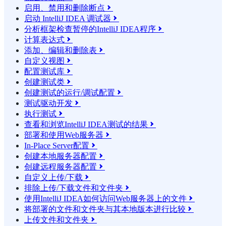
启用、禁用和删除断点

启动 IntelliJ IDEA 调试器

分析框架检查暂停的IntelliJ IDEA程序

计算表达式

添加、编辑和删除表

自定义视图

配置测试库

创建测试类

创建测试的运行/调试配置

测试驱动开发

执行测试

查看和浏览IntelliJ IDEA测试的结果

部署和使用Web服务器

In-Place Server配置

创建本地服务器配置

创建远程服务器配置

自定义上传/下载

排除上传/下载文件和文件夹

使用IntelliJ IDEA如何访问Web服务器上的文件

将部署的文件和文件夹与其本地版本进行比较

上传文件和文件夹
