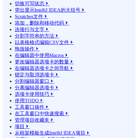
切换可写状态

突出显示IntelliJ IDEA的大括号

Scratches文件

添加，删除和移动代码

连接行与文字

分割字符串的方法

以表格格式编辑CSV文件

拖放操作

在编辑器中使用Macros

更改编辑器选项卡的数量

在编辑器选项卡之间导航

锁定与取消选项卡

分割编辑器窗口

分离编辑器选项卡

选项卡使用技巧

使用TODO

工具窗口操作

在工具窗口中快速搜索

管理项目收藏夹

项目

从框架模板生成IntelliJ IDEA项目
