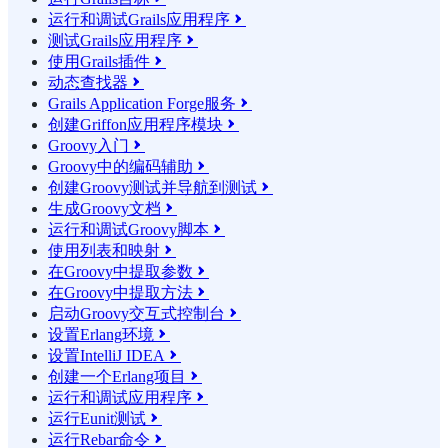
运行和调试Grails应用程序

测试Grails应用程序

使用Grails插件

动态查找器

Grails Application Forge服务

创建Griffon应用程序模块

Groovy入门

Groovy中的编码辅助

创建Groovy测试并导航到测试

生成Groovy文档

运行和调试Groovy脚本

使用列表和映射

在Groovy中提取参数

在Groovy中提取方法

启动Groovy交互式控制台

设置Erlang环境

设置IntelliJ IDEA

创建一个Erlang项目

运行和调试应用程序

运行Eunit测试

运行Rebar命令
