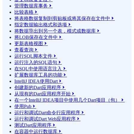
管理数据库事务

比较表格

将表格数据复制到剪贴板或将其保存在文件中

指定数据输出格式和选项

将数据导出到另一个表，模式或数据库

将LOB保存在文件中

更新表格视图

查看查询

运行SQL脚本文件

运行注入的SQL语句

在SQL中使用语言注入

扩展数据库工具的功能

IntelliJ IDEA使用Dart

创建新的Dart应用程序

从现有的Dart应用程序开始

在一个IntelliJ IDEA项目中使用几个Dart项目（包）

使用Pub

运行和调试Dart命令行应用程序

运行和调试Dart Web应用程序

测试Dart应用程序

在容器中运行数据库
