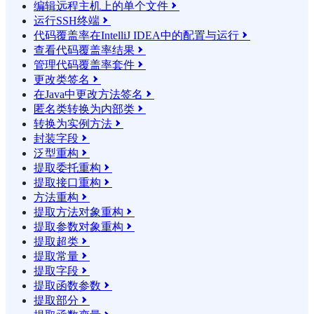
编辑远程主机上的单个文件

运行SSH终端

代码覆盖率在IntelliJ IDEA中的配置与运行

查看代码覆盖率结果

管理代码覆盖率套件

更改类签名

在Java中更改方法签名

匿名类转换为内部类

转换为实例方法

封装字段

泛型重构

提取委托重构

提取接口重构

方法重构

提取方法对象重构

提取参数对象重构

提取超类

提取常量

提取字段

提取函数参数

提取部分
