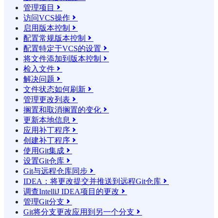
管理项目

访问VCS操作

启用版本控制

配置常规版本控制

配置特定于VCS的设置

将文件添加到版本控制

检入文件

解决问题

文件状态如何刷新

管理更改列表

搁置和取消搁置的变化

更新本地信息

应用补丁程序

创建补丁程序

使用Git集成

设置Git仓库

Git与远程仓库同步

IDEA：将更改提交并推送到远程Git仓库

调查IntelliJ IDEA项目的更改

管理Git分支

Git将分支更改应用到另一个分支
