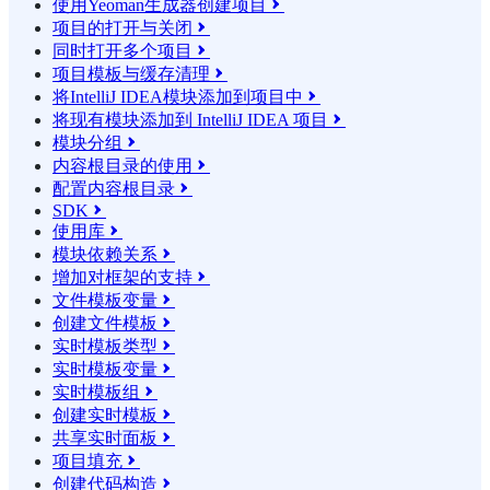
使用Yeoman生成器创建项目

项目的打开与关闭

同时打开多个项目

项目模板与缓存清理

将IntelliJ IDEA模块添加到项目中

将现有模块添加到 IntelliJ IDEA 项目

模块分组

内容根目录的使用

配置内容根目录

SDK

使用库

模块依赖关系

增加对框架的支持

文件模板变量

创建文件模板

实时模板类型

实时模板变量

实时模板组

创建实时模板

共享实时面板

项目填充

创建代码构造
