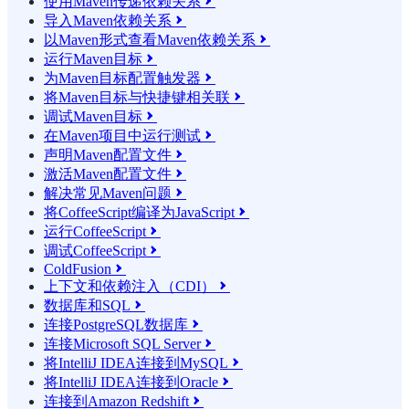
使用Maven传递依赖关系

导入Maven依赖关系

以Maven形式查看Maven依赖关系

运行Maven目标

为Maven目标配置触发器

将Maven目标与快捷键相关联

调试Maven目标

在Maven项目中运行测试

声明Maven配置文件

激活Maven配置文件

解决常见Maven问题

将CoffeeScript编译为JavaScript

运行CoffeeScript

调试CoffeeScript

ColdFusion

上下文和依赖注入（CDI）

数据库和SQL

连接PostgreSQL数据库

连接Microsoft SQL Server

将IntelliJ IDEA连接到MySQL

将IntelliJ IDEA连接到Oracle

连接到Amazon Redshift
