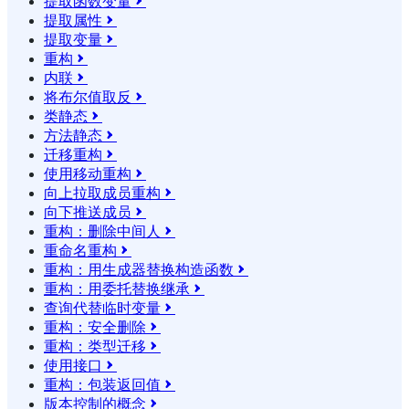
提取函数变量

提取属性

提取变量

重构

内联

将布尔值取反

类静态

方法静态

迁移重构

使用移动重构

向上拉取成员重构

向下推送成员

重构：删除中间人

重命名重构

重构：用生成器替换构造函数

重构：用委托替换继承

查询代替临时变量

重构：安全删除

重构：类型迁移

使用接口

重构：包装返回值

版本控制的概念
