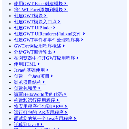
使用GWT Facet创建模块

将GWT Facet添加到模块

创建GWT模块

创建GWT模块入口点

创建GWT UiBinder

创建GWT UiRenderer和ui.xml文件

创建GWT事件和事件处理程序类

GWT示例应用程序概述

分析GWT编译输出

在浏览器中打开GWT应用程序

使用HTML

Java的基础使用

创建一个Java项目

浏览项目结构

创建包和类

编写HelloWorld类的代码

构建和运行应用程序

将应用程序打包到JAR中

运行打包的JAR应用程序

调试您的第一个Java应用程序

迁移到Java 8
