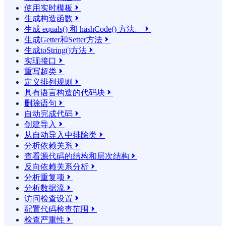
使用实时模板

生成构造函数

生成 equals() 和 hashCode() 方法。

生成Getter和Setter方法

生成toString()方法

实现接口

重写超类

定义排列规则

具有语言构造的代码块

删除语句

自动完成代码

创建导入

从自动导入中排除类

分析依赖关系

查看源代码的结构和层次结构

反向依赖关系分析

分析重复项

分析数据流

访问检查设置

配置代码检查范围

检查严重性
