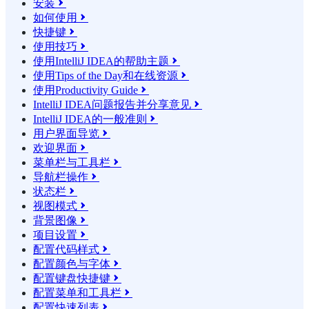
安装

如何使用

快捷键

使用技巧

使用IntelliJ IDEA的帮助主题

使用Tips of the Day和在线资源

使用Productivity Guide

IntelliJ IDEA问题报告并分享意见

IntelliJ IDEA的一般准则

用户界面导览

欢迎界面

菜单栏与工具栏

导航栏操作

状态栏

视图模式

背景图像

项目设置

配置代码样式

配置颜色与字体

配置键盘快捷键

配置菜单和工具栏

配置快速列表
