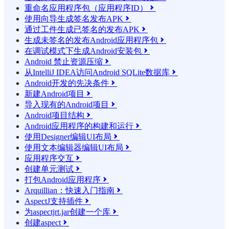
重命名应用程序包（应用程序ID）

使用向导生成签名发布APK

通过工件生成已签名的发布APK

生成未签名的发布Android应用程序包

在调试模式下生成Android安装包

Android 禁止资源压缩

从IntelliJ IDEA访问Android SQLite数据库

Android开发的先决条件

新建Android项目

导入现有的Android项目

Android项目结构

Android应用程序的构建和运行

使用Designer编辑UI布局

使用文本编辑器编辑UI布局

应用程序交互

创建单元测试

打包Android应用程序

Arquillian：快速入门指南

AspectJ支持插件

为aspectjrt.jar创建一个库

创建aspect
