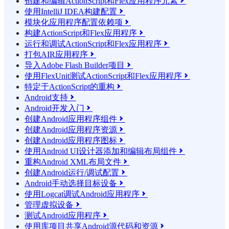
创建和编辑ActionScript和Flex应用程序元素

使用IntelliJ IDEA构建配置

模块化应用程序配置依赖项

构建ActionScript和Flex应用程序

运行和调试ActionScript和Flex应用程序

打包AIR应用程序

导入Adobe Flash Builder项目

使用FlexUnit测试ActionScript和Flex应用程序

特定于ActionScript的重构

Android支持

Android开发入门

创建Android应用程序组件

创建Android应用程序资源

创建Android应用程序图标

使用Android UI设计器添加和编辑布局组件

重构Android XML布局文件

创建Android运行/调试配置

Android手动选择目标设备

使用Logcat调试Android应用程序

管理虚拟设备

测试Android应用程序

使用库项目共享Android源代码和资源
