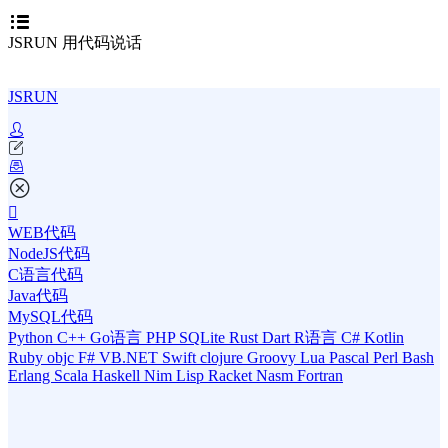
JSRUN 用代码说话
JSRUN
WEB代码
NodeJS代码
C语言代码
Java代码
MySQL代码
Python
C++
Go语言
PHP
SQLite
Rust
Dart
R语言
C#
Kotlin
Ruby
objc
F#
VB.NET
Swift
clojure
Groovy
Lua
Pascal
Perl
Bash
Erlang
Scala
Haskell
Nim
Lisp
Racket
Nasm
Fortran