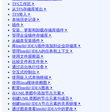
TFS工作区

从TFS存储库签出

TFS签入

本地历史记录

插件

安装、更新和卸载存储库插件

管理企业插件存储库

从磁盘安装插件

将IntelliJ IDEA插件添加到企业存储库

管理IntelliJ IDEA的任务和上下文

使用文件观察器

比较文件和文件夹

通过后台执行任务

交互式控制台

使用嵌入式本地终端

使用Java模块依赖图

配置IntelliJ IDEA图表

在UML类图中添加节点元素

创建UML类图的节点元素与成员

创建IntelliJ IDEA节点元素的关系链接

通过图表查看IntelliJ IDEA中的更改
