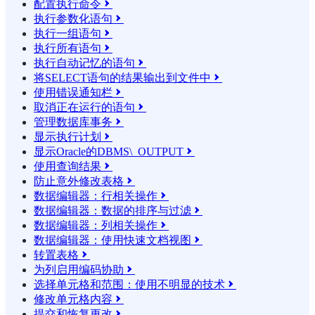
配置执行命令

执行参数化语句

执行一组语句

执行所有语句

执行自动记忆的语句

将SELECT语句的结果输​​出到文件中

使用错误通知栏

取消正在运行的语句

管理数据库事务

显示执行计划

显示Oracle的DBMS\_OUTPUT

使用查询结果

防止意外修改表格

数据编辑器：行相关操作

数据编辑器：数据的排序与过滤

数据编辑器：列相关操作

数据编辑器：使用快速文档视图

转置表格

为列启用编码协助

选择单元格和范围：使用不明显的技术

修改单元格内容

提交和恢复更改
