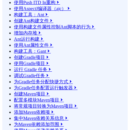
使用Push ITD In重构

使用AspectJ编译器（ajc）

构建工具：Ant

创建Ant构建文件

使用构建文件属性控制Ant脚本的行为

增加内存堆

Ant运行构建

使用Ant属性文件

构建工具：Gant

创建Gradle项目

使用Gradle项目

运行 Gradle 任务

调试Gradle任务

为Gradle任务分配快捷方式

为Gradle任务配置运行触发器

创建Maven项目

配置多模块Maven项目

将常规项目转换为Maven项目

添加Maven依赖项

集中Maven依赖关系信息

为Maven依赖添加范围
