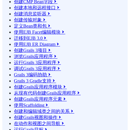
创建CMP Bean字段

创建本地和远程接口

创建消息监听器

创建传输对象

定义Bean类和包

使用EJB Facet编辑模块

迁移到EJB 3.0

使用EJB ER Diagram

创建Grails 3项目

浏览Grails应用程序

运行Grails 3应用程序

调试Grails 3应用程序

Grails 3编码协助

Grails 3 Gradle支持

创建Grails应用程序模块

从现有代码创建Grails应用程序

创建Grails应用程序元素

使用Scaffolding

创建和编辑域类之间的关系

创建Grails视图和操作

在动作和视图之间导航

运行Grails目标
