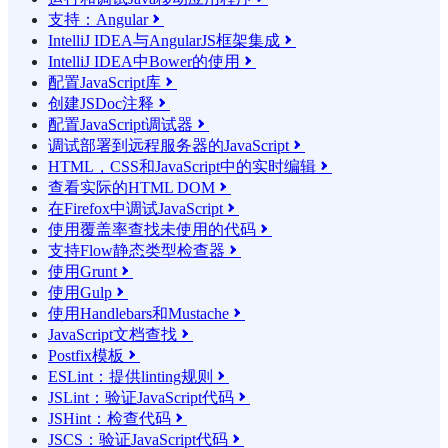
支持：Angular

IntelliJ IDEA与AngularJS框架集成

IntelliJ IDEA中Bower的使用

配置JavaScript库

创建JSDoc注释

配置JavaScript调试器

调试部署到远程服务器的JavaScript

HTML，CSS和JavaScript中的实时编辑

查看实际的HTML DOM

在Firefox中调试JavaScript

使用覆盖率查找未使用的代码

支持Flow静态类型检查器

使用Grunt

使用Gulp

使用Handlebars和Mustache

JavaScript文档查找

Postfix模板

ESLint：提供linting规则

JSLint：验证JavaScript代码

JSHint：检查代码

JSCS：验证JavaScript代码
