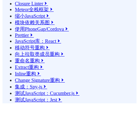
Closure Linter

Meteor全栈框架

缩小JavaScript

模块依赖关系图

使用PhoneGap/Cordova

Prettier

JavaScript库：React

移动符号重构

向上拉取类成员重构

重命名重构

Extract重构

Inline重构

Change Signature重构

集成：Spy-js

测试JavaScript：Cucumber.js

测试JavaScript：Jest
