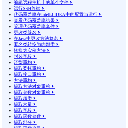
编辑远程主机上的单个文件

运行SSH终端

代码覆盖率在IntelliJ IDEA中的配置与运行

查看代码覆盖率结果

管理代码覆盖率套件

更改类签名

在Java中更改方法签名

匿名类转换为内部类

转换为实例方法

封装字段

泛型重构

提取委托重构

提取接口重构

方法重构

提取方法对象重构

提取参数对象重构

提取超类

提取常量

提取字段

提取函数参数

提取部分
