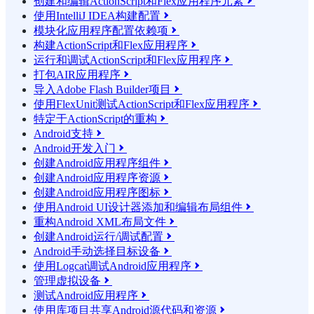
创建和编辑ActionScript和Flex应用程序元素

使用IntelliJ IDEA构建配置

模块化应用程序配置依赖项

构建ActionScript和Flex应用程序

运行和调试ActionScript和Flex应用程序

打包AIR应用程序

导入Adobe Flash Builder项目

使用FlexUnit测试ActionScript和Flex应用程序

特定于ActionScript的重构

Android支持

Android开发入门

创建Android应用程序组件

创建Android应用程序资源

创建Android应用程序图标

使用Android UI设计器添加和编辑布局组件

重构Android XML布局文件

创建Android运行/调试配置

Android手动选择目标设备

使用Logcat调试Android应用程序

管理虚拟设备

测试Android应用程序

使用库项目共享Android源代码和资源
