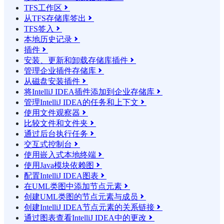
TFS工作区

从TFS存储库签出

TFS签入

本地历史记录

插件

安装、更新和卸载存储库插件

管理企业插件存储库

从磁盘安装插件

将IntelliJ IDEA插件添加到企业存储库

管理IntelliJ IDEA的任务和上下文

使用文件观察器

比较文件和文件夹

通过后台执行任务

交互式控制台

使用嵌入式本地终端

使用Java模块依赖图

配置IntelliJ IDEA图表

在UML类图中添加节点元素

创建UML类图的节点元素与成员

创建IntelliJ IDEA节点元素的关系链接

通过图表查看IntelliJ IDEA中的更改
