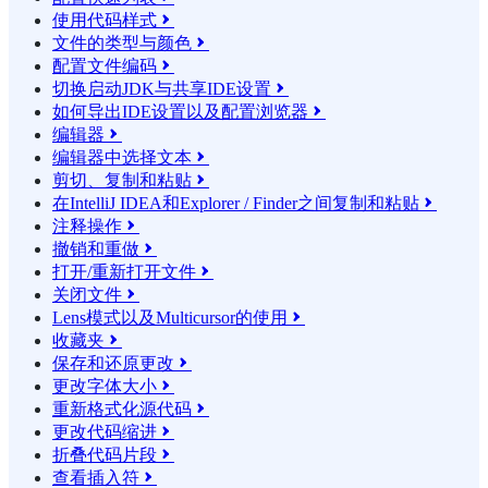
使用代码样式

文件的类型与颜色

配置文件编码

切换启动JDK与共享IDE设置

如何导出IDE设置以及配置浏览器

编辑器

编辑器中选择文本

剪切、复制和粘贴

在IntelliJ IDEA和Explorer / Finder之间复制和粘贴

注释操作

撤销和重做

打开/重新打开文件

关闭文件

Lens模式以及Multicursor的使用

收藏夹

保存和还原更改

更改字体大小

重新格式化源代码

更改代码缩进

折叠代码片段

查看插入符
