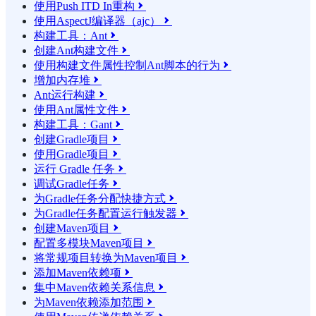
使用Push ITD In重构

使用AspectJ编译器（ajc）

构建工具：Ant

创建Ant构建文件

使用构建文件属性控制Ant脚本的行为

增加内存堆

Ant运行构建

使用Ant属性文件

构建工具：Gant

创建Gradle项目

使用Gradle项目

运行 Gradle 任务

调试Gradle任务

为Gradle任务分配快捷方式

为Gradle任务配置运行触发器

创建Maven项目

配置多模块Maven项目

将常规项目转换为Maven项目

添加Maven依赖项

集中Maven依赖关系信息

为Maven依赖添加范围
