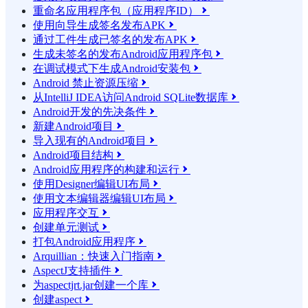
重命名应用程序包（应用程序ID）

使用向导生成签名发布APK

通过工件生成已签名的发布APK

生成未签名的发布Android应用程序包

在调试模式下生成Android安装包

Android 禁止资源压缩

从IntelliJ IDEA访问Android SQLite数据库

Android开发的先决条件

新建Android项目

导入现有的Android项目

Android项目结构

Android应用程序的构建和运行

使用Designer编辑UI布局

使用文本编辑器编辑UI布局

应用程序交互

创建单元测试

打包Android应用程序

Arquillian：快速入门指南

AspectJ支持插件

为aspectjrt.jar创建一个库

创建aspect
