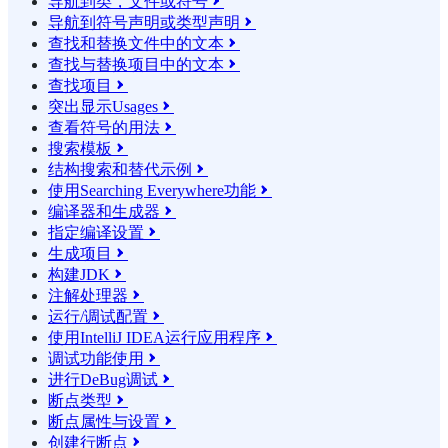
导航到类，文件或符号

导航到符号声明或类型声明

查找和替换文件中的文本

查找与替换项目中的文本

查找项目

突出显示Usages

查看符号的用法

搜索模板

结构搜索和替代示例

使用Searching Everywhere功能

编译器和生成器

指定编译设置

生成项目

构建JDK

注解处理器

运行/调试配置

使用IntelliJ IDEA运行应用程序

调试功能使用

进行DeBug调试

断点类型

断点属性与设置

创建行断点
