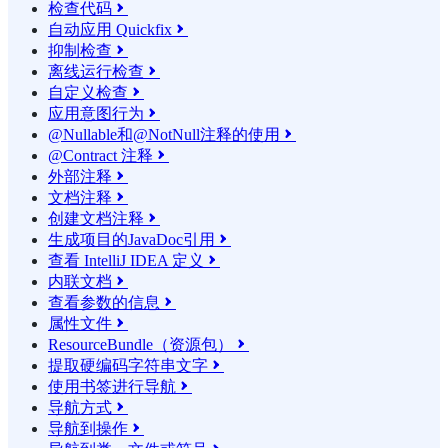
检查代码

自动应用 Quickfix

抑制检查

离线运行检查

自定义检查

应用意图行为

@Nullable和@NotNull注释的使用

@Contract 注释

外部注释

文档注释

创建文档注释

生成项目的JavaDoc引用

查看 IntelliJ IDEA 定义

内联文档

查看参数的信息

属性文件

ResourceBundle（资源包）

提取硬编码字符串文字

使用书签进行导航

导航方式

导航到操作
