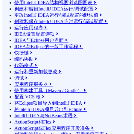
使用IntelliJ IDEA结构视图浏览图图表

创建和编辑IntelliJ IDEA运行/调试配置

更改IntelliJ IDEA运行/调试配置的默认值

创建和保存IntelliJ IDEA临时运行/调试配置

运行应用程序

IDEA设置配置选项

IDEA与Eclipse用户界面

IDEA与Eclipse的一般工作流程

快捷键

编码协助

代码格式

运行和重新加载更改

调试

应用程序服务器

使用构建工具（Maven / Gradle）

配置 VCS 根

将Eclipse项目导入到IntelliJ IDEA

将IntelliJ IDEA项目导出到Eclipse

IntelliJ IDEA与NetBeans术语

ActionScript和Flex

ActionScript或Flex应用程序开发准备
