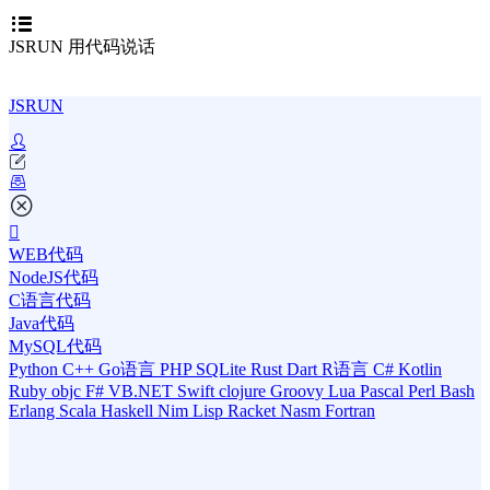
JSRUN 用代码说话
JSRUN
WEB代码
NodeJS代码
C语言代码
Java代码
MySQL代码
Python
C++
Go语言
PHP
SQLite
Rust
Dart
R语言
C#
Kotlin
Ruby
objc
F#
VB.NET
Swift
clojure
Groovy
Lua
Pascal
Perl
Bash
Erlang
Scala
Haskell
Nim
Lisp
Racket
Nasm
Fortran