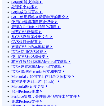
Git如何解决冲突

处理多个功能

Git集成取消更改

Git：使用标签来标记特定的提交

使用Git编辑项目历史记录

管理在GitHub上托管的项目

浏览CVS存储库

从CVS存储库检出文件

CVS根目录配置

更新CVS中的本地信息

IDEA使用CVS监视

使用CVS标记和分支

将文件添加到本地Mercurial存储库

IDEA设置本地Mercurial存储库

IDEA管理Mercurial分支和书签

Mercurial：如何在工作目录之间切换

将推送更改到上游（Push）

Mercurial标记变更集

启用Perforce集成

Perforce集成：处理修改但未签出的文件

集成Perforce文件
