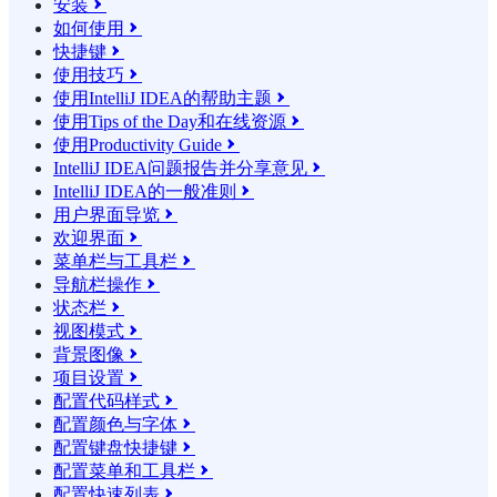
安装

如何使用

快捷键

使用技巧

使用IntelliJ IDEA的帮助主题

使用Tips of the Day和在线资源

使用Productivity Guide

IntelliJ IDEA问题报告并分享意见

IntelliJ IDEA的一般准则

用户界面导览

欢迎界面

菜单栏与工具栏

导航栏操作

状态栏

视图模式

背景图像

项目设置

配置代码样式

配置颜色与字体

配置键盘快捷键

配置菜单和工具栏

配置快速列表
