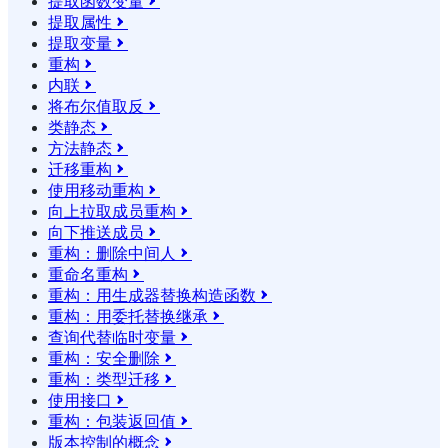
提取函数变量

提取属性

提取变量

重构

内联

将布尔值取反

类静态

方法静态

迁移重构

使用移动重构

向上拉取成员重构

向下推送成员

重构：删除中间人

重命名重构

重构：用生成器替换构造函数

重构：用委托替换继承

查询代替临时变量

重构：安全删除

重构：类型迁移

使用接口

重构：包装返回值

版本控制的概念
