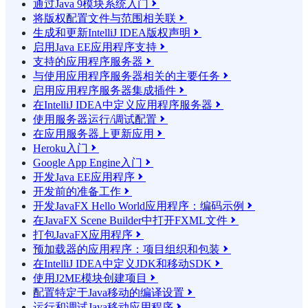
通过Java 9模块系统入门

将版权配置文件与范围相关联

生成和更新IntelliJ IDEA版权声明

启用Java EE应用程序支持

支持的应用程序服务器

与使用应用程序服务器相关的主要任务

启用应用程序服务器集成插件

在IntelliJ IDEA中定义应用程序服务器

使用服务器运行/调试配置

在应用服务器上更新应用

Heroku入门

Google App Engine入门

开发Java EE应用程序

开发前的准备工作

开发JavaFX Hello World应用程序：编码示例

在JavaFX Scene Builder中打开FXML文件

打包JavaFX应用程序

预加载器的应用程序：项目组织和包装

在IntelliJ IDEA中定义JDK和移动SDK

使用J2ME模块创建项目

配置特定于Java移动的编译设置

运行和调试Java移动应用程序
