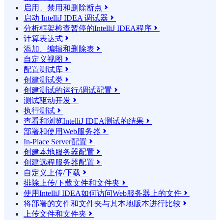
启用、禁用和删除断点

启动 IntelliJ IDEA 调试器

分析框架检查暂停的IntelliJ IDEA程序

计算表达式

添加、编辑和删除表

自定义视图

配置测试库

创建测试类

创建测试的运行/调试配置

测试驱动开发

执行测试

查看和浏览IntelliJ IDEA测试的结果

部署和使用Web服务器

In-Place Server配置

创建本地服务器配置

创建远程服务器配置

自定义上传/下载

排除上传/下载文件和文件夹

使用IntelliJ IDEA如何访问Web服务器上的文件

将部署的文件和文件夹与其本地版本进行比较

上传文件和文件夹
