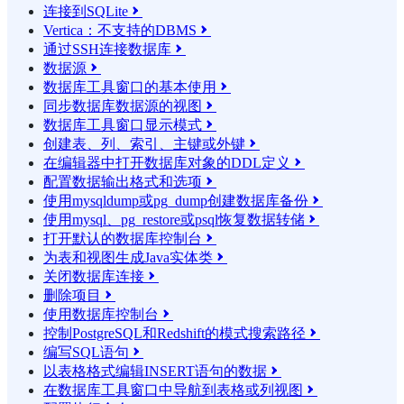
连接到SQLite

Vertica：不支持的DBMS

通过SSH连接数据库

数据源

数据库工具窗口的基本使用

同步数据库数据源的视图

数据库工具窗口显示模式

创建表、列、索引、主键或外键

在编辑器中打开数据库对象的DDL定义

配置数据输出格式和选项

使用mysqldump或pg_dump创建数据库备份

使用mysql、pg_restore或psql恢复数据转储

打开默认的数据库控制台

为表和视图生成Java实体类

关闭数据库连接

删除项目

使用数据库控制台

控制PostgreSQL和Redshift的模式搜索路径

编写SQL语句

以表格格式编辑INSERT语句的数据

在数据库工具窗口中导航到表格或列视图
