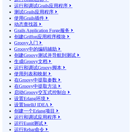
运行和调试Grails应用程序

测试Grails应用程序

使用Grails插件

动态查找器

Grails Application Forge服务

创建Griffon应用程序模块

Groovy入门

Groovy中的编码辅助

创建Groovy测试并导航到测试

生成Groovy文档

运行和调试Groovy脚本

使用列表和映射

在Groovy中提取参数

在Groovy中提取方法

启动Groovy交互式控制台

设置Erlang环境

设置IntelliJ IDEA

创建一个Erlang项目

运行和调试应用程序

运行Eunit测试

运行Rebar命令
