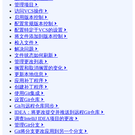
管理项目

访问VCS操作

启用版本控制

配置常规版本控制

配置特定于VCS的设置

将文件添加到版本控制

检入文件

解决问题

文件状态如何刷新

管理更改列表

搁置和取消搁置的变化

更新本地信息

应用补丁程序

创建补丁程序

使用Git集成

设置Git仓库

Git与远程仓库同步

IDEA：将更改提交并推送到远程Git仓库

调查IntelliJ IDEA项目的更改

管理Git分支

Git将分支更改应用到另一个分支
