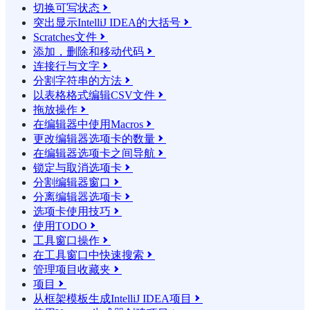
切换可写状态

突出显示IntelliJ IDEA的大括号

Scratches文件

添加，删除和移动代码

连接行与文字

分割字符串的方法

以表格格式编辑CSV文件

拖放操作

在编辑器中使用Macros

更改编辑器选项卡的数量

在编辑器选项卡之间导航

锁定与取消选项卡

分割编辑器窗口

分离编辑器选项卡

选项卡使用技巧

使用TODO

工具窗口操作

在工具窗口中快速搜索

管理项目收藏夹

项目

从框架模板生成IntelliJ IDEA项目
