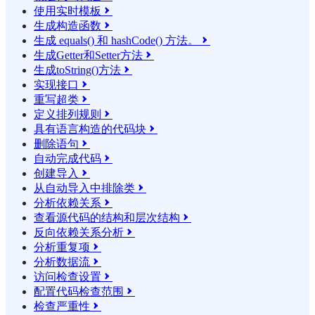
使用实时模板

生成构造函数

生成 equals() 和 hashCode() 方法。

生成Getter和Setter方法

生成toString()方法

实现接口

重写超类

定义排列规则

具有语言构造的代码块

删除语句

自动完成代码

创建导入

从自动导入中排除类

分析依赖关系

查看源代码的结构和层次结构

反向依赖关系分析

分析重复项

分析数据流

访问检查设置

配置代码检查范围

检查严重性
