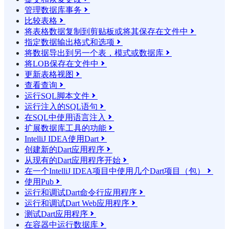
管理数据库事务

比较表格

将表格数据复制到剪贴板或将其保存在文件中

指定数据输出格式和选项

将数据导出到另一个表，模式或数据库

将LOB保存在文件中

更新表格视图

查看查询

运行SQL脚本文件

运行注入的SQL语句

在SQL中使用语言注入

扩展数据库工具的功能

IntelliJ IDEA使用Dart

创建新的Dart应用程序

从现有的Dart应用程序开始

在一个IntelliJ IDEA项目中使用几个Dart项目（包）

使用Pub

运行和调试Dart命令行应用程序

运行和调试Dart Web应用程序

测试Dart应用程序

在容器中运行数据库
