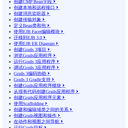
创建CMP Bean字段

创建本地和远程接口

创建消息监听器

创建传输对象

定义Bean类和包

使用EJB Facet编辑模块

迁移到EJB 3.0

使用EJB ER Diagram

创建Grails 3项目

浏览Grails应用程序

运行Grails 3应用程序

调试Grails 3应用程序

Grails 3编码协助

Grails 3 Gradle支持

创建Grails应用程序模块

从现有代码创建Grails应用程序

创建Grails应用程序元素

使用Scaffolding

创建和编辑域类之间的关系

创建Grails视图和操作

在动作和视图之间导航

运行Grails目标
