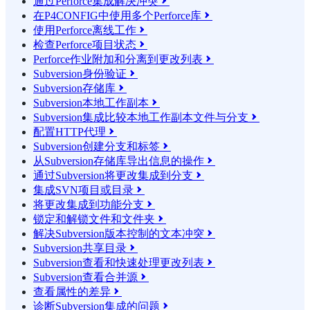
通过Perforce集成解决冲突

在P4CONFIG中使用多个Perforce库

使用Perforce离线工作

检查Perforce项目状态

Perforce作业附加和分离到更改列表

Subversion身份验证

Subversion存储库

Subversion本地工作副本

Subversion集成比较本地工作副本文件与分支

配置HTTP代理

Subversion创建分支和标签

从Subversion存储库导出信息的操作

通过Subversion将更改集成到分支

集成SVN项目或目录

将更改集成到功能分支

锁定和解锁文件和文件夹

解决Subversion版本控制的文本冲突

Subversion共享目录

Subversion查看和快速处理更改列表

Subversion查看合并源

查看属性的差异

诊断Subversion集成的问题
