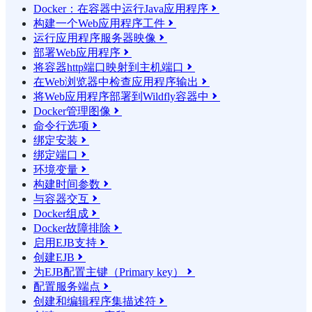
Docker：在容器中运行Java应用程序

构建一个Web应用程序工件

运行应用程序服务器映像

部署Web应用程序

将容器http端口映射到主机端口

在Web浏览器中检查应用程序输出

将Web应用程序部署到Wildfly容器中

Docker管理图像

命令行选项

绑定安装

绑定端口

环境变量

构建时间参数

与容器交互

Docker组成

Docker故障排除

启用EJB支持

创建EJB

为EJB配置主键（Primary key）

配置服务端点

创建和编辑程序集描述符
