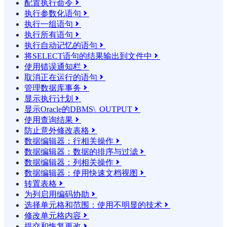
配置执行命令

执行参数化语句

执行一组语句

执行所有语句

执行自动记忆的语句

将SELECT语句的结果输​​出到文件中

使用错误通知栏

取消正在运行的语句

管理数据库事务

显示执行计划

显示Oracle的DBMS\_OUTPUT

使用查询结果

防止意外修改表格

数据编辑器：行相关操作

数据编辑器：数据的排序与过滤

数据编辑器：列相关操作

数据编辑器：使用快速文档视图

转置表格

为列启用编码协助

选择单元格和范围：使用不明显的技术

修改单元格内容

提交和恢复更改
