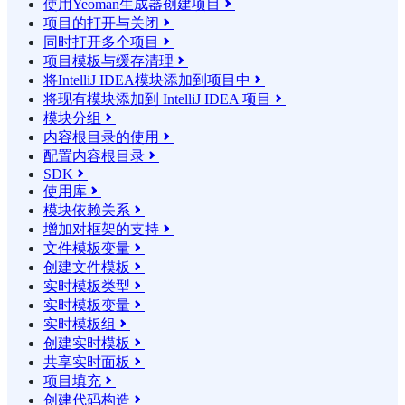
使用Yeoman生成器创建项目

项目的打开与关闭

同时打开多个项目

项目模板与缓存清理

将IntelliJ IDEA模块添加到项目中

将现有模块添加到 IntelliJ IDEA 项目

模块分组

内容根目录的使用

配置内容根目录

SDK

使用库

模块依赖关系

增加对框架的支持

文件模板变量

创建文件模板

实时模板类型

实时模板变量

实时模板组

创建实时模板

共享实时面板

项目填充

创建代码构造
