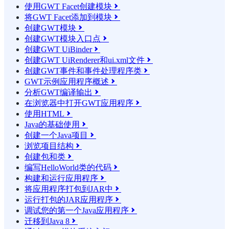
使用GWT Facet创建模块

将GWT Facet添加到模块

创建GWT模块

创建GWT模块入口点

创建GWT UiBinder

创建GWT UiRenderer和ui.xml文件

创建GWT事件和事件处理程序类

GWT示例应用程序概述

分析GWT编译输出

在浏览器中打开GWT应用程序

使用HTML

Java的基础使用

创建一个Java项目

浏览项目结构

创建包和类

编写HelloWorld类的代码

构建和运行应用程序

将应用程序打包到JAR中

运行打包的JAR应用程序

调试您的第一个Java应用程序

迁移到Java 8
