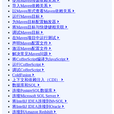
使用Maven传递依赖关系

导入Maven依赖关系

以Maven形式查看Maven依赖关系

运行Maven目标

为Maven目标配置触发器

将Maven目标与快捷键相关联

调试Maven目标

在Maven项目中运行测试

声明Maven配置文件

激活Maven配置文件

解决常见Maven问题

将CoffeeScript编译为JavaScript

运行CoffeeScript

调试CoffeeScript

ColdFusion

上下文和依赖注入（CDI）

数据库和SQL

连接PostgreSQL数据库

连接Microsoft SQL Server

将IntelliJ IDEA连接到MySQL

将IntelliJ IDEA连接到Oracle

连接到Amazon Redshift
