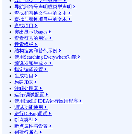
导航到类，文件或符号

导航到符号声明或类型声明

查找和替换文件中的文本

查找与替换项目中的文本

查找项目

突出显示Usages

查看符号的用法

搜索模板

结构搜索和替代示例

使用Searching Everywhere功能

编译器和生成器

指定编译设置

生成项目

构建JDK

注解处理器

运行/调试配置

使用IntelliJ IDEA运行应用程序

调试功能使用

进行DeBug调试

断点类型

断点属性与设置

创建行断点
