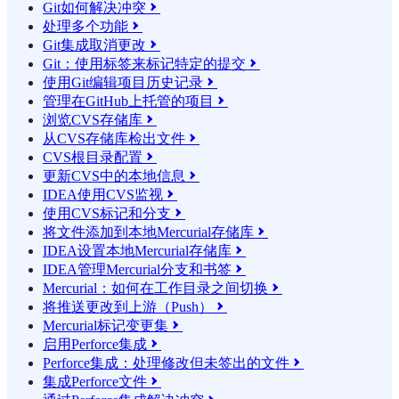
Git如何解决冲突

处理多个功能

Git集成取消更改

Git：使用标签来标记特定的提交

使用Git编辑项目历史记录

管理在GitHub上托管的项目

浏览CVS存储库

从CVS存储库检出文件

CVS根目录配置

更新CVS中的本地信息

IDEA使用CVS监视

使用CVS标记和分支

将文件添加到本地Mercurial存储库

IDEA设置本地Mercurial存储库

IDEA管理Mercurial分支和书签

Mercurial：如何在工作目录之间切换

将推送更改到上游（Push）

Mercurial标记变更集

启用Perforce集成

Perforce集成：处理修改但未签出的文件

集成Perforce文件
