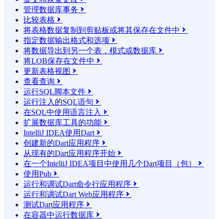
管理数据库事务

比较表格

将表格数据复制到剪贴板或将其保存在文件中

指定数据输出格式和选项

将数据导出到另一个表，模式或数据库

将LOB保存在文件中

更新表格视图

查看查询

运行SQL脚本文件

运行注入的SQL语句

在SQL中使用语言注入

扩展数据库工具的功能

IntelliJ IDEA使用Dart

创建新的Dart应用程序

从现有的Dart应用程序开始

在一个IntelliJ IDEA项目中使用几个Dart项目（包）

使用Pub

运行和调试Dart命令行应用程序

运行和调试Dart Web应用程序

测试Dart应用程序

在容器中运行数据库
