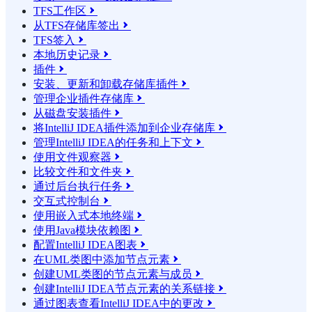
TFS工作区

从TFS存储库签出

TFS签入

本地历史记录

插件

安装、更新和卸载存储库插件

管理企业插件存储库

从磁盘安装插件

将IntelliJ IDEA插件添加到企业存储库

管理IntelliJ IDEA的任务和上下文

使用文件观察器

比较文件和文件夹

通过后台执行任务

交互式控制台

使用嵌入式本地终端

使用Java模块依赖图

配置IntelliJ IDEA图表

在UML类图中添加节点元素

创建UML类图的节点元素与成员

创建IntelliJ IDEA节点元素的关系链接

通过图表查看IntelliJ IDEA中的更改
