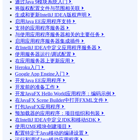
通过Java 9模块系统入门

将版权配置文件与范围相关联

生成和更新IntelliJ IDEA版权声明

启用Java EE应用程序支持

支持的应用程序服务器

与使用应用程序服务器相关的主要任务

启用应用程序服务器集成插件

在IntelliJ IDEA中定义应用程序服务器

使用服务器运行/调试配置

在应用服务器上更新应用

Heroku入门

Google App Engine入门

开发Java EE应用程序

开发前的准备工作

开发JavaFX Hello World应用程序：编码示例

在JavaFX Scene Builder中打开FXML文件

打包JavaFX应用程序

预加载器的应用程序：项目组织和包装

在IntelliJ IDEA中定义JDK和移动SDK

使用J2ME模块创建项目

配置特定于Java移动的编译设置

运行和调试Java移动应用程序
