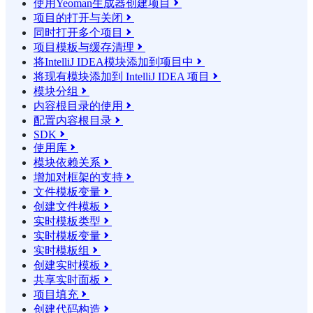
使用Yeoman生成器创建项目

项目的打开与关闭

同时打开多个项目

项目模板与缓存清理

将IntelliJ IDEA模块添加到项目中

将现有模块添加到 IntelliJ IDEA 项目

模块分组

内容根目录的使用

配置内容根目录

SDK

使用库

模块依赖关系

增加对框架的支持

文件模板变量

创建文件模板

实时模板类型

实时模板变量

实时模板组

创建实时模板

共享实时面板

项目填充

创建代码构造
