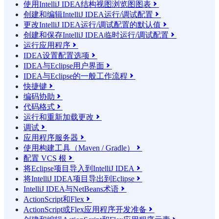
使用IntelliJ IDEA结构视图浏览图图表

创建和编辑IntelliJ IDEA运行/调试配置

更改IntelliJ IDEA运行/调试配置的默认值

创建和保存IntelliJ IDEA临时运行/调试配置

运行应用程序

IDEA设置配置选项

IDEA与Eclipse用户界面

IDEA与Eclipse的一般工作流程

快捷键

编码协助

代码格式

运行和重新加载更改

调试

应用程序服务器

使用构建工具（Maven / Gradle）

配置 VCS 根

将Eclipse项目导入到IntelliJ IDEA

将IntelliJ IDEA项目导出到Eclipse

IntelliJ IDEA与NetBeans术语

ActionScript和Flex

ActionScript或Flex应用程序开发准备
