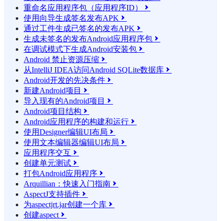
重命名应用程序包（应用程序ID）

使用向导生成签名发布APK

通过工件生成已签名的发布APK

生成未签名的发布Android应用程序包

在调试模式下生成Android安装包

Android 禁止资源压缩

从IntelliJ IDEA访问Android SQLite数据库

Android开发的先决条件

新建Android项目

导入现有的Android项目

Android项目结构

Android应用程序的构建和运行

使用Designer编辑UI布局

使用文本编辑器编辑UI布局

应用程序交互

创建单元测试

打包Android应用程序

Arquillian：快速入门指南

AspectJ支持插件

为aspectjrt.jar创建一个库

创建aspect
