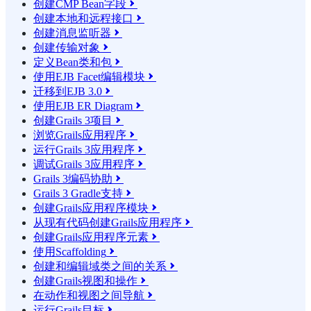
创建CMP Bean字段

创建本地和远程接口

创建消息监听器

创建传输对象

定义Bean类和包

使用EJB Facet编辑模块

迁移到EJB 3.0

使用EJB ER Diagram

创建Grails 3项目

浏览Grails应用程序

运行Grails 3应用程序

调试Grails 3应用程序

Grails 3编码协助

Grails 3 Gradle支持

创建Grails应用程序模块

从现有代码创建Grails应用程序

创建Grails应用程序元素

使用Scaffolding

创建和编辑域类之间的关系

创建Grails视图和操作

在动作和视图之间导航

运行Grails目标
