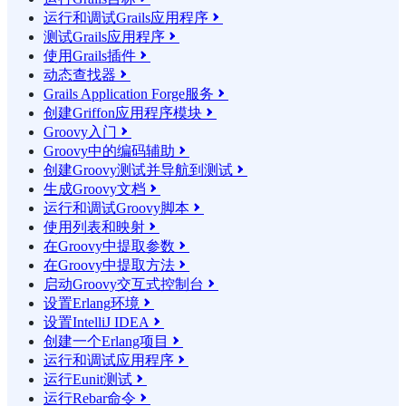
运行和调试Grails应用程序

测试Grails应用程序

使用Grails插件

动态查找器

Grails Application Forge服务

创建Griffon应用程序模块

Groovy入门

Groovy中的编码辅助

创建Groovy测试并导航到测试

生成Groovy文档

运行和调试Groovy脚本

使用列表和映射

在Groovy中提取参数

在Groovy中提取方法

启动Groovy交互式控制台

设置Erlang环境

设置IntelliJ IDEA

创建一个Erlang项目

运行和调试应用程序

运行Eunit测试

运行Rebar命令
