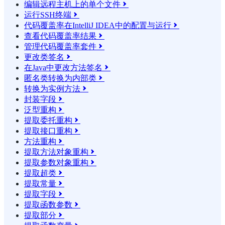
编辑远程主机上的单个文件

运行SSH终端

代码覆盖率在IntelliJ IDEA中的配置与运行

查看代码覆盖率结果

管理代码覆盖率套件

更改类签名

在Java中更改方法签名

匿名类转换为内部类

转换为实例方法

封装字段

泛型重构

提取委托重构

提取接口重构

方法重构

提取方法对象重构

提取参数对象重构

提取超类

提取常量

提取字段

提取函数参数

提取部分
