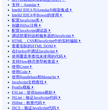
支持：Angular

IntelliJ IDEA与AngularJS框架集成

IntelliJ IDEA中Bower的使用

配置JavaScript库

创建JSDoc注释

配置JavaScript调试器

调试部署到远程服务器的JavaScript

HTML，CSS和JavaScript中的实时编辑

查看实际的HTML DOM

在Firefox中调试JavaScript

使用覆盖率查找未使用的代码

支持Flow静态类型检查器

使用Grunt

使用Gulp

使用Handlebars和Mustache

JavaScript文档查找

Postfix模板

ESLint：提供linting规则

JSLint：验证JavaScript代码

JSHint：检查代码

JSCS：验证JavaScript代码
