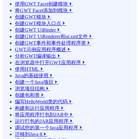
使用GWT Facet创建模块

将GWT Facet添加到模块

创建GWT模块

创建GWT模块入口点

创建GWT UiBinder

创建GWT UiRenderer和ui.xml文件

创建GWT事件和事件处理程序类

GWT示例应用程序概述

分析GWT编译输出

在浏览器中打开GWT应用程序

使用HTML

Java的基础使用

创建一个Java项目

浏览项目结构

创建包和类

编写HelloWorld类的代码

构建和运行应用程序

将应用程序打包到JAR中

运行打包的JAR应用程序

调试您的第一个Java应用程序

迁移到Java 8
