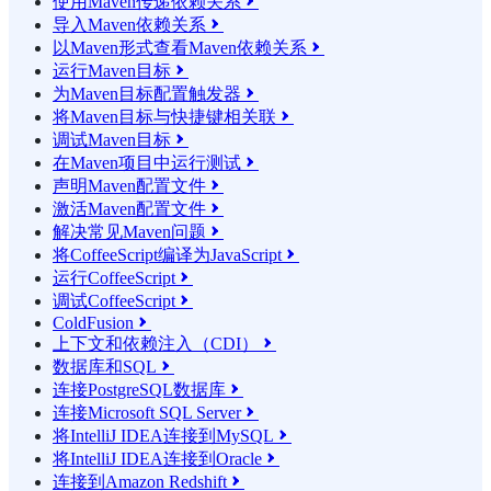
使用Maven传递依赖关系

导入Maven依赖关系

以Maven形式查看Maven依赖关系

运行Maven目标

为Maven目标配置触发器

将Maven目标与快捷键相关联

调试Maven目标

在Maven项目中运行测试

声明Maven配置文件

激活Maven配置文件

解决常见Maven问题

将CoffeeScript编译为JavaScript

运行CoffeeScript

调试CoffeeScript

ColdFusion

上下文和依赖注入（CDI）

数据库和SQL

连接PostgreSQL数据库

连接Microsoft SQL Server

将IntelliJ IDEA连接到MySQL

将IntelliJ IDEA连接到Oracle

连接到Amazon Redshift
