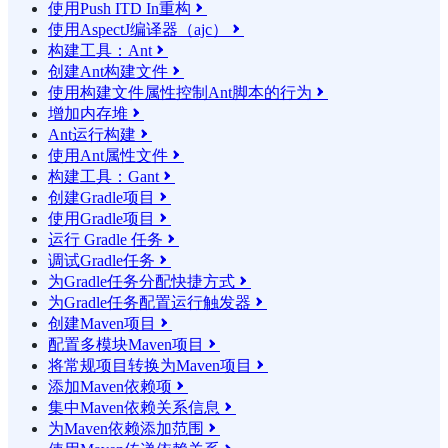
使用Push ITD In重构

使用AspectJ编译器（ajc）

构建工具：Ant

创建Ant构建文件

使用构建文件属性控制Ant脚本的行为

增加内存堆

Ant运行构建

使用Ant属性文件

构建工具：Gant

创建Gradle项目

使用Gradle项目

运行 Gradle 任务

调试Gradle任务

为Gradle任务分配快捷方式

为Gradle任务配置运行触发器

创建Maven项目

配置多模块Maven项目

将常规项目转换为Maven项目

添加Maven依赖项

集中Maven依赖关系信息

为Maven依赖添加范围
