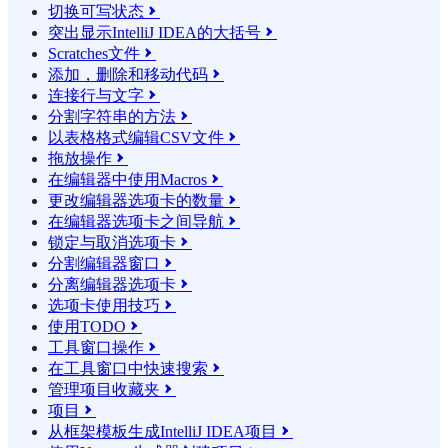
切换可写状态

突出显示IntelliJ IDEA的大括号

Scratches文件

添加，删除和移动代码

连接行与文字

分割字符串的方法

以表格格式编辑CSV文件

拖放操作

在编辑器中使用Macros

更改编辑器选项卡的数量

在编辑器选项卡之间导航

锁定与取消选项卡

分割编辑器窗口

分离编辑器选项卡

选项卡使用技巧

使用TODO

工具窗口操作

在工具窗口中快速搜索

管理项目收藏夹

项目

从框架模板生成IntelliJ IDEA项目
