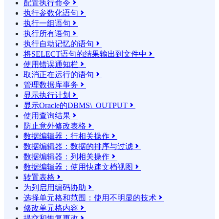
配置执行命令

执行参数化语句

执行一组语句

执行所有语句

执行自动记忆的语句

将SELECT语句的结果输​​出到文件中

使用错误通知栏

取消正在运行的语句

管理数据库事务

显示执行计划

显示Oracle的DBMS\_OUTPUT

使用查询结果

防止意外修改表格

数据编辑器：行相关操作

数据编辑器：数据的排序与过滤

数据编辑器：列相关操作

数据编辑器：使用快速文档视图

转置表格

为列启用编码协助

选择单元格和范围：使用不明显的技术

修改单元格内容

提交和恢复更改
