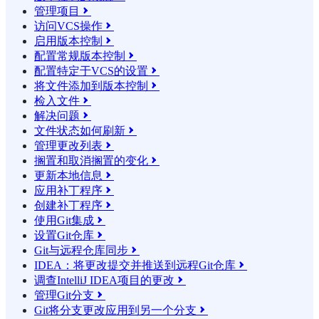
管理项目

访问VCS操作

启用版本控制

配置常规版本控制

配置特定于VCS的设置

将文件添加到版本控制

检入文件

解决问题

文件状态如何刷新

管理更改列表

搁置和取消搁置的变化

更新本地信息

应用补丁程序

创建补丁程序

使用Git集成

设置Git仓库

Git与远程仓库同步

IDEA：将更改提交并推送到远程Git仓库

调查IntelliJ IDEA项目的更改

管理Git分支

Git将分支更改应用到另一个分支
