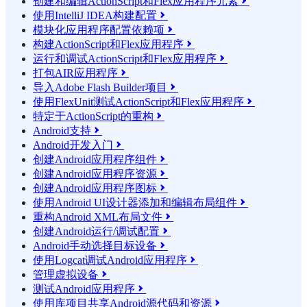
创建和编辑ActionScript和Flex应用程序元素

使用IntelliJ IDEA构建配置

模块化应用程序配置依赖项

构建ActionScript和Flex应用程序

运行和调试ActionScript和Flex应用程序

打包AIR应用程序

导入Adobe Flash Builder项目

使用FlexUnit测试ActionScript和Flex应用程序

特定于ActionScript的重构

Android支持

Android开发入门

创建Android应用程序组件

创建Android应用程序资源

创建Android应用程序图标

使用Android UI设计器添加和编辑布局组件

重构Android XML布局文件

创建Android运行/调试配置

Android手动选择目标设备

使用Logcat调试Android应用程序

管理虚拟设备

测试Android应用程序

使用库项目共享Android源代码和资源
