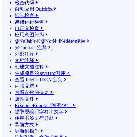
检查代码

自动应用 Quickfix

抑制检查

离线运行检查

自定义检查

应用意图行为

@Nullable和@NotNull注释的使用

@Contract 注释

外部注释

文档注释

创建文档注释

生成项目的JavaDoc引用

查看 IntelliJ IDEA 定义

内联文档

查看参数的信息

属性文件

ResourceBundle（资源包）

提取硬编码字符串文字

使用书签进行导航

导航方式

导航到操作
