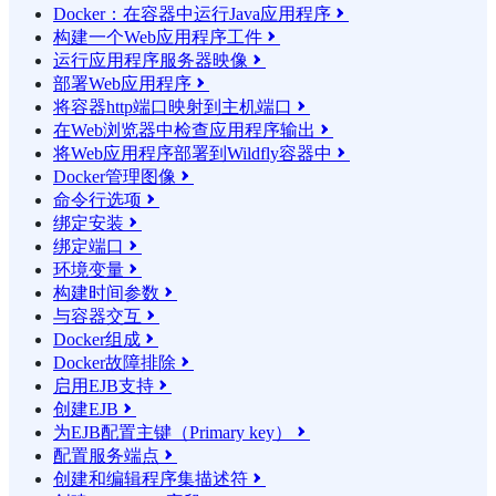
Docker：在容器中运行Java应用程序

构建一个Web应用程序工件

运行应用程序服务器映像

部署Web应用程序

将容器http端口映射到主机端口

在Web浏览器中检查应用程序输出

将Web应用程序部署到Wildfly容器中

Docker管理图像

命令行选项

绑定安装

绑定端口

环境变量

构建时间参数

与容器交互

Docker组成

Docker故障排除

启用EJB支持

创建EJB

为EJB配置主键（Primary key）

配置服务端点

创建和编辑程序集描述符
