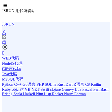
JSRUN 用代码说话
JSRUN
WEB代码
NodeJS代码
C语言代码
Java代码
MySQL代码
Python
C++
Go语言
PHP
SQLite
Rust
Dart
R语言
C#
Kotlin
Ruby
objc
F#
VB.NET
Swift
clojure
Groovy
Lua
Pascal
Perl
Bash
Erlang
Scala
Haskell
Nim
Lisp
Racket
Nasm
Fortran