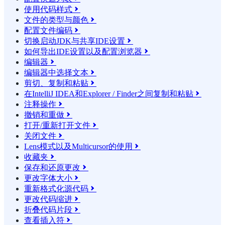
使用代码样式

文件的类型与颜色

配置文件编码

切换启动JDK与共享IDE设置

如何导出IDE设置以及配置浏览器

编辑器

编辑器中选择文本

剪切、复制和粘贴

在IntelliJ IDEA和Explorer / Finder之间复制和粘贴

注释操作

撤销和重做

打开/重新打开文件

关闭文件

Lens模式以及Multicursor的使用

收藏夹

保存和还原更改

更改字体大小

重新格式化源代码

更改代码缩进

折叠代码片段

查看插入符
