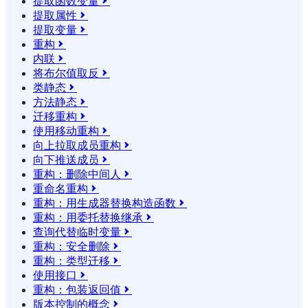
提取函数变量

提取属性

提取变量

重构

内联

将布尔值取反

类静态

方法静态

迁移重构

使用移动重构

向上拉取成员重构

向下推送成员

重构：删除中间人

重命名重构

重构：用生成器替换构造函数

重构：用委托替换继承

查询代替临时变量

重构：安全删除

重构：类型迁移

使用接口

重构：包装返回值

版本控制的概念
