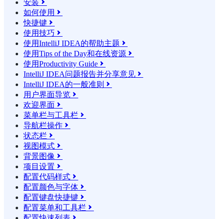
安装

如何使用

快捷键

使用技巧

使用IntelliJ IDEA的帮助主题

使用Tips of the Day和在线资源

使用Productivity Guide

IntelliJ IDEA问题报告并分享意见

IntelliJ IDEA的一般准则

用户界面导览

欢迎界面

菜单栏与工具栏

导航栏操作

状态栏

视图模式

背景图像

项目设置

配置代码样式

配置颜色与字体

配置键盘快捷键

配置菜单和工具栏

配置快速列表
