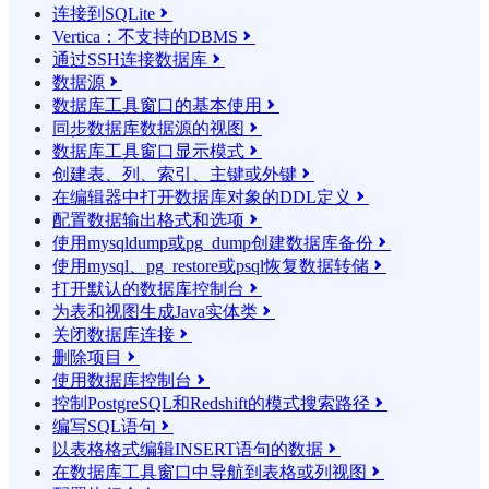
连接到SQLite

Vertica：不支持的DBMS

通过SSH连接数据库

数据源

数据库工具窗口的基本使用

同步数据库数据源的视图

数据库工具窗口显示模式

创建表、列、索引、主键或外键

在编辑器中打开数据库对象的DDL定义

配置数据输出格式和选项

使用mysqldump或pg_dump创建数据库备份

使用mysql、pg_restore或psql恢复数据转储

打开默认的数据库控制台

为表和视图生成Java实体类

关闭数据库连接

删除项目

使用数据库控制台

控制PostgreSQL和Redshift的模式搜索路径

编写SQL语句

以表格格式编辑INSERT语句的数据

在数据库工具窗口中导航到表格或列视图
