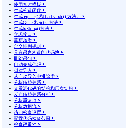
使用实时模板

生成构造函数

生成 equals() 和 hashCode() 方法。

生成Getter和Setter方法

生成toString()方法

实现接口

重写超类

定义排列规则

具有语言构造的代码块

删除语句

自动完成代码

创建导入

从自动导入中排除类

分析依赖关系

查看源代码的结构和层次结构

反向依赖关系分析

分析重复项

分析数据流

访问检查设置

配置代码检查范围

检查严重性
