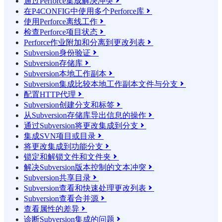
通过Perforce集成解决冲突

在P4CONFIG中使用多个Perforce库

使用Perforce离线工作

检查Perforce项目状态

Perforce作业附加和分离到更改列表

Subversion身份验证

Subversion存储库

Subversion本地工作副本

Subversion集成比较本地工作副本文件与分支

配置HTTP代理

Subversion创建分支和标签

从Subversion存储库导出信息的操作

通过Subversion将更改集成到分支

集成SVN项目或目录

将更改集成到功能分支

锁定和解锁文件和文件夹

解决Subversion版本控制的文本冲突

Subversion共享目录

Subversion查看和快速处理更改列表

Subversion查看合并源

查看属性的差异

诊断Subversion集成的问题
