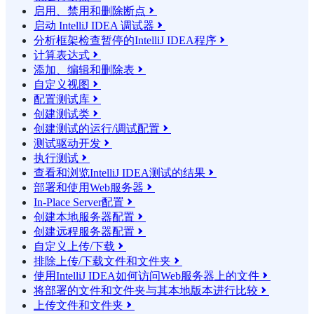
启用、禁用和删除断点

启动 IntelliJ IDEA 调试器

分析框架检查暂停的IntelliJ IDEA程序

计算表达式

添加、编辑和删除表

自定义视图

配置测试库

创建测试类

创建测试的运行/调试配置

测试驱动开发

执行测试

查看和浏览IntelliJ IDEA测试的结果

部署和使用Web服务器

In-Place Server配置

创建本地服务器配置

创建远程服务器配置

自定义上传/下载

排除上传/下载文件和文件夹

使用IntelliJ IDEA如何访问Web服务器上的文件

将部署的文件和文件夹与其本地版本进行比较

上传文件和文件夹
