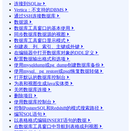
连接到SQLite

Vertica：不支持的DBMS

通过SSH连接数据库

数据源

数据库工具窗口的基本使用

同步数据库数据源的视图

数据库工具窗口显示模式

创建表、列、索引、主键或外键

在编辑器中打开数据库对象的DDL定义

配置数据输出格式和选项

使用mysqldump或pg_dump创建数据库备份

使用mysql、pg_restore或psql恢复数据转储

打开默认的数据库控制台

为表和视图生成Java实体类

关闭数据库连接

删除项目

使用数据库控制台

控制PostgreSQL和Redshift的模式搜索路径

编写SQL语句

以表格格式编辑INSERT语句的数据

在数据库工具窗口中导航到表格或列视图
