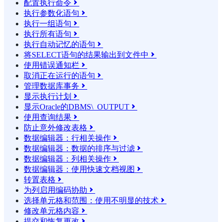
配置执行命令

执行参数化语句

执行一组语句

执行所有语句

执行自动记忆的语句

将SELECT语句的结果输​​出到文件中

使用错误通知栏

取消正在运行的语句

管理数据库事务

显示执行计划

显示Oracle的DBMS\_OUTPUT

使用查询结果

防止意外修改表格

数据编辑器：行相关操作

数据编辑器：数据的排序与过滤

数据编辑器：列相关操作

数据编辑器：使用快速文档视图

转置表格

为列启用编码协助

选择单元格和范围：使用不明显的技术

修改单元格内容

提交和恢复更改
