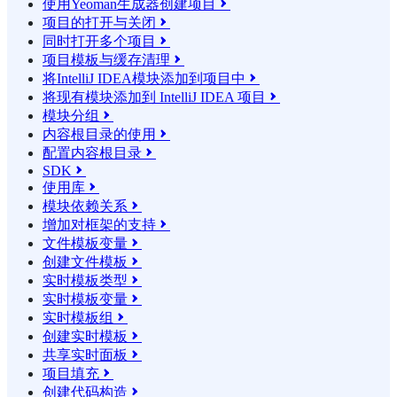
使用Yeoman生成器创建项目

项目的打开与关闭

同时打开多个项目

项目模板与缓存清理

将IntelliJ IDEA模块添加到项目中

将现有模块添加到 IntelliJ IDEA 项目

模块分组

内容根目录的使用

配置内容根目录

SDK

使用库

模块依赖关系

增加对框架的支持

文件模板变量

创建文件模板

实时模板类型

实时模板变量

实时模板组

创建实时模板

共享实时面板

项目填充

创建代码构造
