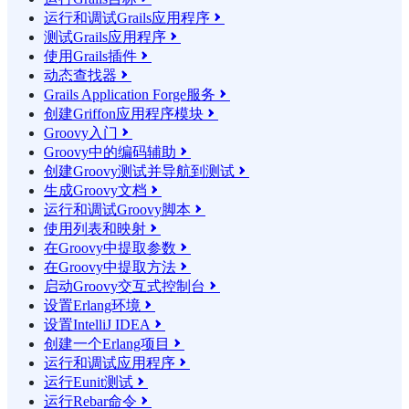
运行和调试Grails应用程序

测试Grails应用程序

使用Grails插件

动态查找器

Grails Application Forge服务

创建Griffon应用程序模块

Groovy入门

Groovy中的编码辅助

创建Groovy测试并导航到测试

生成Groovy文档

运行和调试Groovy脚本

使用列表和映射

在Groovy中提取参数

在Groovy中提取方法

启动Groovy交互式控制台

设置Erlang环境

设置IntelliJ IDEA

创建一个Erlang项目

运行和调试应用程序

运行Eunit测试

运行Rebar命令
