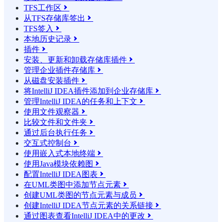
TFS工作区

从TFS存储库签出

TFS签入

本地历史记录

插件

安装、更新和卸载存储库插件

管理企业插件存储库

从磁盘安装插件

将IntelliJ IDEA插件添加到企业存储库

管理IntelliJ IDEA的任务和上下文

使用文件观察器

比较文件和文件夹

通过后台执行任务

交互式控制台

使用嵌入式本地终端

使用Java模块依赖图

配置IntelliJ IDEA图表

在UML类图中添加节点元素

创建UML类图的节点元素与成员

创建IntelliJ IDEA节点元素的关系链接

通过图表查看IntelliJ IDEA中的更改
