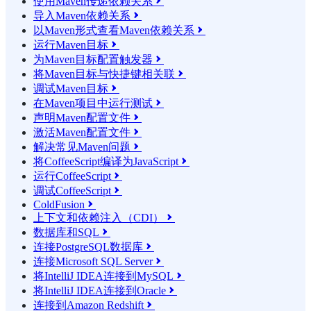
使用Maven传递依赖关系

导入Maven依赖关系

以Maven形式查看Maven依赖关系

运行Maven目标

为Maven目标配置触发器

将Maven目标与快捷键相关联

调试Maven目标

在Maven项目中运行测试

声明Maven配置文件

激活Maven配置文件

解决常见Maven问题

将CoffeeScript编译为JavaScript

运行CoffeeScript

调试CoffeeScript

ColdFusion

上下文和依赖注入（CDI）

数据库和SQL

连接PostgreSQL数据库

连接Microsoft SQL Server

将IntelliJ IDEA连接到MySQL

将IntelliJ IDEA连接到Oracle

连接到Amazon Redshift
