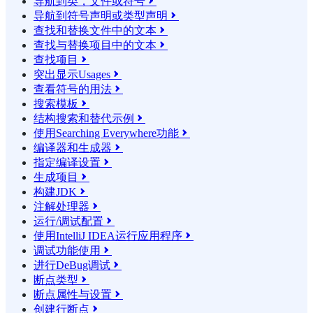
导航到类，文件或符号

导航到符号声明或类型声明

查找和替换文件中的文本

查找与替换项目中的文本

查找项目

突出显示Usages

查看符号的用法

搜索模板

结构搜索和替代示例

使用Searching Everywhere功能

编译器和生成器

指定编译设置

生成项目

构建JDK

注解处理器

运行/调试配置

使用IntelliJ IDEA运行应用程序

调试功能使用

进行DeBug调试

断点类型

断点属性与设置

创建行断点
