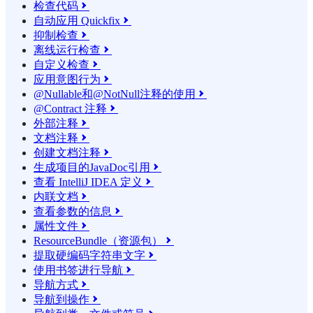
检查代码

自动应用 Quickfix

抑制检查

离线运行检查

自定义检查

应用意图行为

@Nullable和@NotNull注释的使用

@Contract 注释

外部注释

文档注释

创建文档注释

生成项目的JavaDoc引用

查看 IntelliJ IDEA 定义

内联文档

查看参数的信息

属性文件

ResourceBundle（资源包）

提取硬编码字符串文字

使用书签进行导航

导航方式

导航到操作
