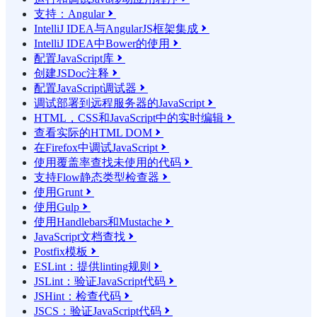
支持：Angular

IntelliJ IDEA与AngularJS框架集成

IntelliJ IDEA中Bower的使用

配置JavaScript库

创建JSDoc注释

配置JavaScript调试器

调试部署到远程服务器的JavaScript

HTML，CSS和JavaScript中的实时编辑

查看实际的HTML DOM

在Firefox中调试JavaScript

使用覆盖率查找未使用的代码

支持Flow静态类型检查器

使用Grunt

使用Gulp

使用Handlebars和Mustache

JavaScript文档查找

Postfix模板

ESLint：提供linting规则

JSLint：验证JavaScript代码

JSHint：检查代码

JSCS：验证JavaScript代码
