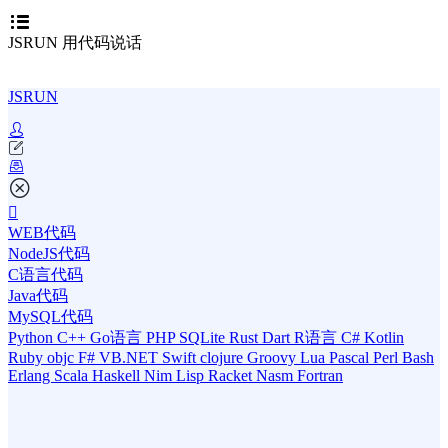
JSRUN 用代码说话
JSRUN
WEB代码
NodeJS代码
C语言代码
Java代码
MySQL代码
Python
C++
Go语言
PHP
SQLite
Rust
Dart
R语言
C#
Kotlin
Ruby
objc
F#
VB.NET
Swift
clojure
Groovy
Lua
Pascal
Perl
Bash
Erlang
Scala
Haskell
Nim
Lisp
Racket
Nasm
Fortran