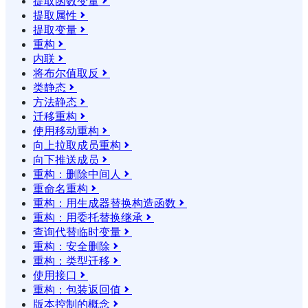
提取函数变量

提取属性

提取变量

重构

内联

将布尔值取反

类静态

方法静态

迁移重构

使用移动重构

向上拉取成员重构

向下推送成员

重构：删除中间人

重命名重构

重构：用生成器替换构造函数

重构：用委托替换继承

查询代替临时变量

重构：安全删除

重构：类型迁移

使用接口

重构：包装返回值

版本控制的概念
