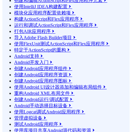
创建和编辑ActionScript和Flex应用程序元素

使用IntelliJ IDEA构建配置

模块化应用程序配置依赖项

构建ActionScript和Flex应用程序

运行和调试ActionScript和Flex应用程序

打包AIR应用程序

导入Adobe Flash Builder项目

使用FlexUnit测试ActionScript和Flex应用程序

特定于ActionScript的重构

Android支持

Android开发入门

创建Android应用程序组件

创建Android应用程序资源

创建Android应用程序图标

使用Android UI设计器添加和编辑布局组件

重构Android XML布局文件

创建Android运行/调试配置

Android手动选择目标设备

使用Logcat调试Android应用程序

管理虚拟设备

测试Android应用程序

使用库项目共享Android源代码和资源
