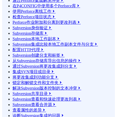
通过Perforce集成解决冲突

在P4CONFIG中使用多个Perforce库

使用Perforce离线工作

检查Perforce项目状态

Perforce作业附加和分离到更改列表

Subversion身份验证

Subversion存储库

Subversion本地工作副本

Subversion集成比较本地工作副本文件与分支

配置HTTP代理

Subversion创建分支和标签

从Subversion存储库导出信息的操作

通过Subversion将更改集成到分支

集成SVN项目或目录

将更改集成到功能分支

锁定和解锁文件和文件夹

解决Subversion版本控制的文本冲突

Subversion共享目录

Subversion查看和快速处理更改列表

Subversion查看合并源

查看属性的差异

诊断Subversion集成的问题
