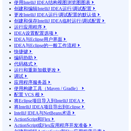
使用IntelliJ IDEA结构视图浏览图图表

创建和编辑IntelliJ IDEA运行/调试配置

更改IntelliJ IDEA运行/调试配置的默认值

创建和保存IntelliJ IDEA临时运行/调试配置

运行应用程序

IDEA设置配置选项

IDEA与Eclipse用户界面

IDEA与Eclipse的一般工作流程

快捷键

编码协助

代码格式

运行和重新加载更改

调试

应用程序服务器

使用构建工具（Maven / Gradle）

配置 VCS 根

将Eclipse项目导入到IntelliJ IDEA

将IntelliJ IDEA项目导出到Eclipse

IntelliJ IDEA与NetBeans术语

ActionScript和Flex

ActionScript或Flex应用程序开发准备
