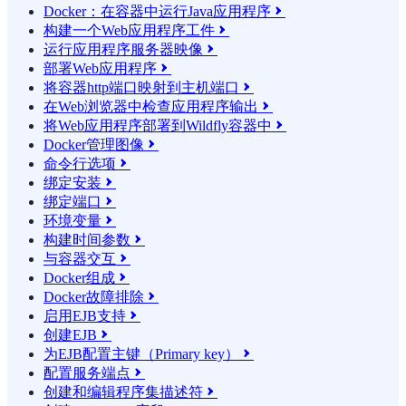
Docker：在容器中运行Java应用程序

构建一个Web应用程序工件

运行应用程序服务器映像

部署Web应用程序

将容器http端口映射到主机端口

在Web浏览器中检查应用程序输出

将Web应用程序部署到Wildfly容器中

Docker管理图像

命令行选项

绑定安装

绑定端口

环境变量

构建时间参数

与容器交互

Docker组成

Docker故障排除

启用EJB支持

创建EJB

为EJB配置主键（Primary key）

配置服务端点

创建和编辑程序集描述符
