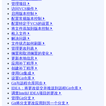
管理项目

访问VCS操作

启用版本控制

配置常规版本控制

配置特定于VCS的设置

将文件添加到版本控制

检入文件

解决问题

文件状态如何刷新

管理更改列表

搁置和取消搁置的变化

更新本地信息

应用补丁程序

创建补丁程序

使用Git集成

设置Git仓库

Git与远程仓库同步

IDEA：将更改提交并推送到远程Git仓库

调查IntelliJ IDEA项目的更改

管理Git分支

Git将分支更改应用到另一个分支
