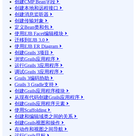
创建CMP Bean字段

创建本地和远程接口

创建消息监听器

创建传输对象

定义Bean类和包

使用EJB Facet编辑模块

迁移到EJB 3.0

使用EJB ER Diagram

创建Grails 3项目

浏览Grails应用程序

运行Grails 3应用程序

调试Grails 3应用程序

Grails 3编码协助

Grails 3 Gradle支持

创建Grails应用程序模块

从现有代码创建Grails应用程序

创建Grails应用程序元素

使用Scaffolding

创建和编辑域类之间的关系

创建Grails视图和操作

在动作和视图之间导航

运行Grails目标
