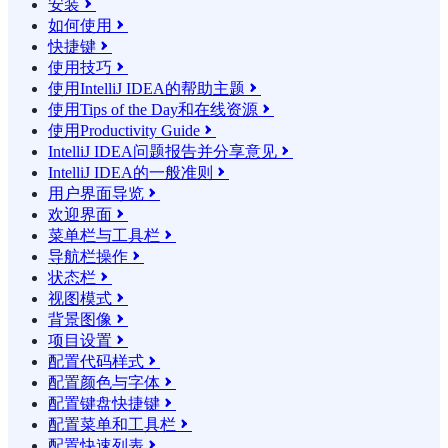
安装

如何使用

快捷键

使用技巧

使用IntelliJ IDEA的帮助主题

使用Tips of the Day和在线资源

使用Productivity Guide

IntelliJ IDEA问题报告并分享意见

IntelliJ IDEA的一般准则

用户界面导览

欢迎界面

菜单栏与工具栏

导航栏操作

状态栏

视图模式

背景图像

项目设置

配置代码样式

配置颜色与字体

配置键盘快捷键

配置菜单和工具栏

配置快速列表
