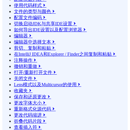
使用代码样式

文件的类型与颜色

配置文件编码

切换启动JDK与共享IDE设置

如何导出IDE设置以及配置浏览器

编辑器

编辑器中选择文本

剪切、复制和粘贴

在IntelliJ IDEA和Explorer / Finder之间复制和粘贴

注释操作

撤销和重做

打开/重新打开文件

关闭文件

Lens模式以及Multicursor的使用

收藏夹

保存和还原更改

更改字体大小

重新格式化源代码

更改代码缩进

折叠代码片段

查看插入符
