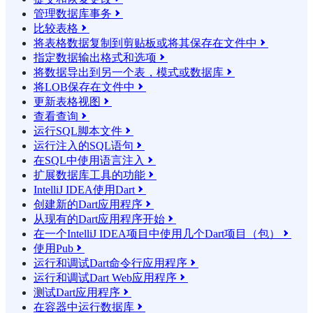
管理数据库事务

比较表格

将表格数据复制到剪贴板或将其保存在文件中

指定数据输出格式和选项

将数据导出到另一个表，模式或数据库

将LOB保存在文件中

更新表格视图

查看查询

运行SQL脚本文件

运行注入的SQL语句

在SQL中使用语言注入

扩展数据库工具的功能

IntelliJ IDEA使用Dart

创建新的Dart应用程序

从现有的Dart应用程序开始

在一个IntelliJ IDEA项目中使用几个Dart项目（包）

使用Pub

运行和调试Dart命令行应用程序

运行和调试Dart Web应用程序

测试Dart应用程序

在容器中运行数据库
