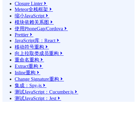
Closure Linter

Meteor全栈框架

缩小JavaScript

模块依赖关系图

使用PhoneGap/Cordova

Prettier

JavaScript库：React

移动符号重构

向上拉取类成员重构

重命名重构

Extract重构

Inline重构

Change Signature重构

集成：Spy-js

测试JavaScript：Cucumber.js

测试JavaScript：Jest
