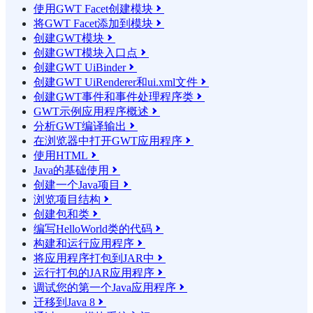
使用GWT Facet创建模块

将GWT Facet添加到模块

创建GWT模块

创建GWT模块入口点

创建GWT UiBinder

创建GWT UiRenderer和ui.xml文件

创建GWT事件和事件处理程序类

GWT示例应用程序概述

分析GWT编译输出

在浏览器中打开GWT应用程序

使用HTML

Java的基础使用

创建一个Java项目

浏览项目结构

创建包和类

编写HelloWorld类的代码

构建和运行应用程序

将应用程序打包到JAR中

运行打包的JAR应用程序

调试您的第一个Java应用程序

迁移到Java 8
