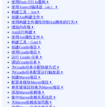
使用Push ITD In重构

使用AspectJ编译器（ajc）

构建工具：Ant

创建Ant构建文件

使用构建文件属性控制Ant脚本的行为

增加内存堆

Ant运行构建

使用Ant属性文件

构建工具：Gant

创建Gradle项目

使用Gradle项目

运行 Gradle 任务

调试Gradle任务

为Gradle任务分配快捷方式

为Gradle任务配置运行触发器

创建Maven项目

配置多模块Maven项目

将常规项目转换为Maven项目

添加Maven依赖项

集中Maven依赖关系信息

为Maven依赖添加范围
