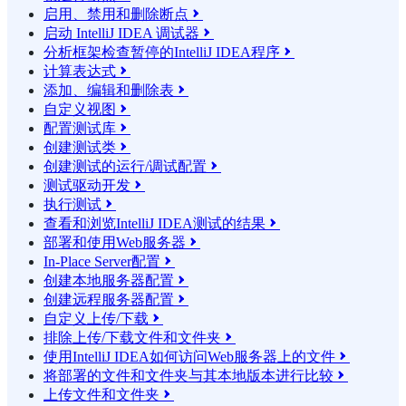
启用、禁用和删除断点

启动 IntelliJ IDEA 调试器

分析框架检查暂停的IntelliJ IDEA程序

计算表达式

添加、编辑和删除表

自定义视图

配置测试库

创建测试类

创建测试的运行/调试配置

测试驱动开发

执行测试

查看和浏览IntelliJ IDEA测试的结果

部署和使用Web服务器

In-Place Server配置

创建本地服务器配置

创建远程服务器配置

自定义上传/下载

排除上传/下载文件和文件夹

使用IntelliJ IDEA如何访问Web服务器上的文件

将部署的文件和文件夹与其本地版本进行比较

上传文件和文件夹
