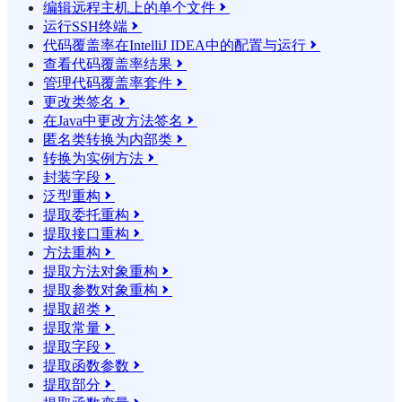
编辑远程主机上的单个文件

运行SSH终端

代码覆盖率在IntelliJ IDEA中的配置与运行

查看代码覆盖率结果

管理代码覆盖率套件

更改类签名

在Java中更改方法签名

匿名类转换为内部类

转换为实例方法

封装字段

泛型重构

提取委托重构

提取接口重构

方法重构

提取方法对象重构

提取参数对象重构

提取超类

提取常量

提取字段

提取函数参数

提取部分
