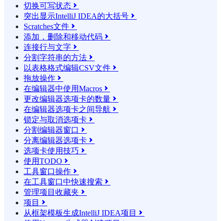
切换可写状态

突出显示IntelliJ IDEA的大括号

Scratches文件

添加，删除和移动代码

连接行与文字

分割字符串的方法

以表格格式编辑CSV文件

拖放操作

在编辑器中使用Macros

更改编辑器选项卡的数量

在编辑器选项卡之间导航

锁定与取消选项卡

分割编辑器窗口

分离编辑器选项卡

选项卡使用技巧

使用TODO

工具窗口操作

在工具窗口中快速搜索

管理项目收藏夹

项目

从框架模板生成IntelliJ IDEA项目
