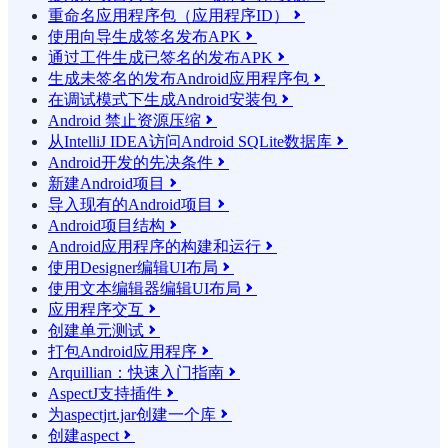
重命名应用程序包（应用程序ID）

使用向导生成签名发布APK

通过工件生成已签名的发布APK

生成未签名的发布Android应用程序包

在调试模式下生成Android安装包

Android 禁止资源压缩

从IntelliJ IDEA访问Android SQLite数据库

Android开发的先决条件

新建Android项目

导入现有的Android项目

Android项目结构

Android应用程序的构建和运行

使用Designer编辑UI布局

使用文本编辑器编辑UI布局

应用程序交互

创建单元测试

打包Android应用程序

Arquillian：快速入门指南

AspectJ支持插件

为aspectjrt.jar创建一个库

创建aspect
