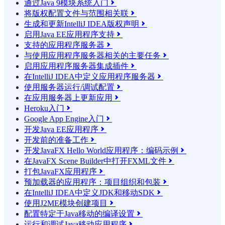
通过Java 9模块系统入门

将版权配置文件与范围相关联

生成和更新IntelliJ IDEA版权声明

启用Java EE应用程序支持

支持的应用程序服务器

与使用应用程序服务器相关的主要任务

启用应用程序服务器集成插件

在IntelliJ IDEA中定义应用程序服务器

使用服务器运行/调试配置

在应用服务器上更新应用

Heroku入门

Google App Engine入门

开发Java EE应用程序

开发前的准备工作

开发JavaFX Hello World应用程序：编码示例

在JavaFX Scene Builder中打开FXML文件

打包JavaFX应用程序

预加载器的应用程序：项目组织和包装

在IntelliJ IDEA中定义JDK和移动SDK

使用J2ME模块创建项目

配置特定于Java移动的编译设置

运行和调试Java移动应用程序
