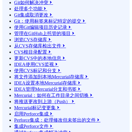
Git如何解决冲突

处理多个功能

Git集成取消更改

Git：使用标签来标记特定的提交

使用Git编辑项目历史记录

管理在GitHub上托管的项目

浏览CVS存储库

从CVS存储库检出文件

CVS根目录配置

更新CVS中的本地信息

IDEA使用CVS监视

使用CVS标记和分支

将文件添加到本地Mercurial存储库

IDEA设置本地Mercurial存储库

IDEA管理Mercurial分支和书签

Mercurial：如何在工作目录之间切换

将推送更改到上游（Push）

Mercurial标记变更集

启用Perforce集成

Perforce集成：处理修改但未签出的文件

集成Perforce文件
