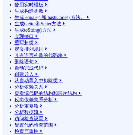
使用实时模板

生成构造函数

生成 equals() 和 hashCode() 方法。

生成Getter和Setter方法

生成toString()方法

实现接口

重写超类

定义排列规则

具有语言构造的代码块

删除语句

自动完成代码

创建导入

从自动导入中排除类

分析依赖关系

查看源代码的结构和层次结构

反向依赖关系分析

分析重复项

分析数据流

访问检查设置

配置代码检查范围

检查严重性
