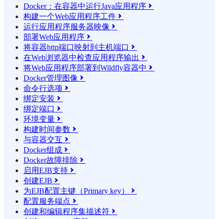
Docker：在容器中运行Java应用程序

构建一个Web应用程序工件

运行应用程序服务器映像

部署Web应用程序

将容器http端口映射到主机端口

在Web浏览器中检查应用程序输出

将Web应用程序部署到Wildfly容器中

Docker管理图像

命令行选项

绑定安装

绑定端口

环境变量

构建时间参数

与容器交互

Docker组成

Docker故障排除

启用EJB支持

创建EJB

为EJB配置主键（Primary key）

配置服务端点

创建和编辑程序集描述符
