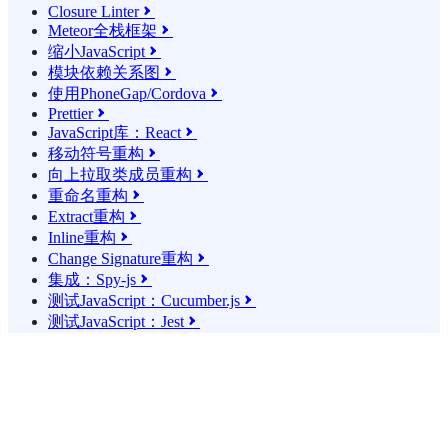
Closure Linter

Meteor全栈框架

缩小JavaScript

模块依赖关系图

使用PhoneGap/Cordova

Prettier

JavaScript库：React

移动符号重构

向上拉取类成员重构

重命名重构

Extract重构

Inline重构

Change Signature重构

集成：Spy-js

测试JavaScript：Cucumber.js

测试JavaScript：Jest
