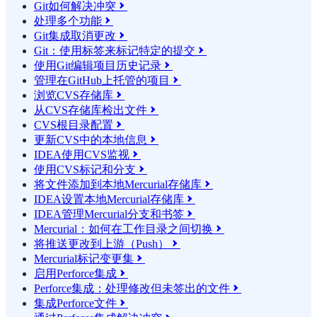
Git如何解决冲突

处理多个功能

Git集成取消更改

Git：使用标签来标记特定的提交

使用Git编辑项目历史记录

管理在GitHub上托管的项目

浏览CVS存储库

从CVS存储库检出文件

CVS根目录配置

更新CVS中的本地信息

IDEA使用CVS监视

使用CVS标记和分支

将文件添加到本地Mercurial存储库

IDEA设置本地Mercurial存储库

IDEA管理Mercurial分支和书签

Mercurial：如何在工作目录之间切换

将推送更改到上游（Push）

Mercurial标记变更集

启用Perforce集成

Perforce集成：处理修改但未签出的文件

集成Perforce文件
