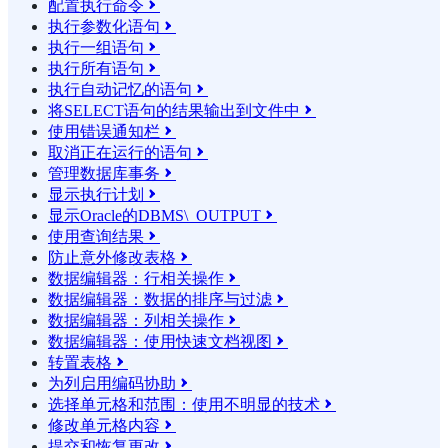
配置执行命令

执行参数化语句

执行一组语句

执行所有语句

执行自动记忆的语句

将SELECT语句的结果输​​出到文件中

使用错误通知栏

取消正在运行的语句

管理数据库事务

显示执行计划

显示Oracle的DBMS\_OUTPUT

使用查询结果

防止意外修改表格

数据编辑器：行相关操作

数据编辑器：数据的排序与过滤

数据编辑器：列相关操作

数据编辑器：使用快速文档视图

转置表格

为列启用编码协助

选择单元格和范围：使用不明显的技术

修改单元格内容

提交和恢复更改
