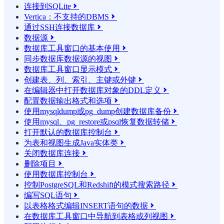
连接到SQLite

Vertica：不支持的DBMS

通过SSH连接数据库

数据源

数据库工具窗口的基本使用

同步数据库数据源的视图

数据库工具窗口显示模式

创建表、列、索引、主键或外键

在编辑器中打开数据库对象的DDL定义

配置数据输出格式和选项

使用mysqldump或pg_dump创建数据库备份

使用mysql、pg_restore或psql恢复数据转储

打开默认的数据库控制台

为表和视图生成Java实体类

关闭数据库连接

删除项目

使用数据库控制台

控制PostgreSQL和Redshift的模式搜索路径

编写SQL语句

以表格格式编辑INSERT语句的数据

在数据库工具窗口中导航到表格或列视图
