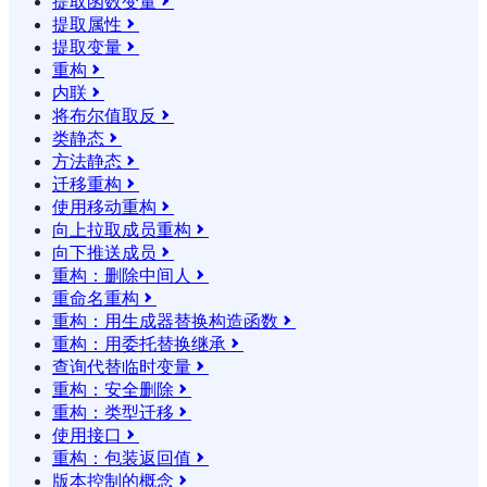
提取函数变量

提取属性

提取变量

重构

内联

将布尔值取反

类静态

方法静态

迁移重构

使用移动重构

向上拉取成员重构

向下推送成员

重构：删除中间人

重命名重构

重构：用生成器替换构造函数

重构：用委托替换继承

查询代替临时变量

重构：安全删除

重构：类型迁移

使用接口

重构：包装返回值

版本控制的概念
