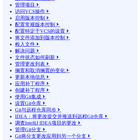
管理项目

访问VCS操作

启用版本控制

配置常规版本控制

配置特定于VCS的设置

将文件添加到版本控制

检入文件

解决问题

文件状态如何刷新

管理更改列表

搁置和取消搁置的变化

更新本地信息

应用补丁程序

创建补丁程序

使用Git集成

设置Git仓库

Git与远程仓库同步

IDEA：将更改提交并推送到远程Git仓库

调查IntelliJ IDEA项目的更改

管理Git分支

Git将分支更改应用到另一个分支
