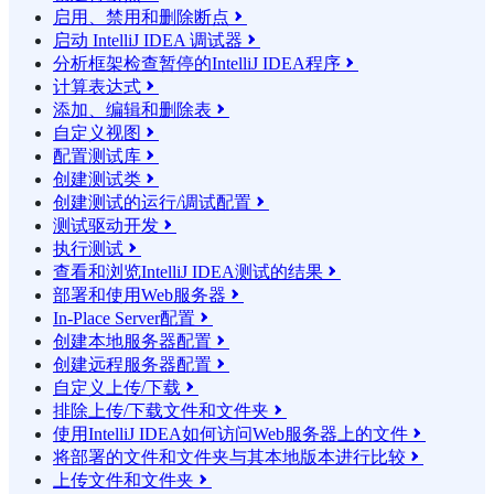
启用、禁用和删除断点

启动 IntelliJ IDEA 调试器

分析框架检查暂停的IntelliJ IDEA程序

计算表达式

添加、编辑和删除表

自定义视图

配置测试库

创建测试类

创建测试的运行/调试配置

测试驱动开发

执行测试

查看和浏览IntelliJ IDEA测试的结果

部署和使用Web服务器

In-Place Server配置

创建本地服务器配置

创建远程服务器配置

自定义上传/下载

排除上传/下载文件和文件夹

使用IntelliJ IDEA如何访问Web服务器上的文件

将部署的文件和文件夹与其本地版本进行比较

上传文件和文件夹
