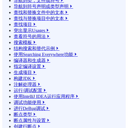
导航到类，文件或符号

导航到符号声明或类型声明

查找和替换文件中的文本

查找与替换项目中的文本

查找项目

突出显示Usages

查看符号的用法

搜索模板

结构搜索和替代示例

使用Searching Everywhere功能

编译器和生成器

指定编译设置

生成项目

构建JDK

注解处理器

运行/调试配置

使用IntelliJ IDEA运行应用程序

调试功能使用

进行DeBug调试

断点类型

断点属性与设置

创建行断点
