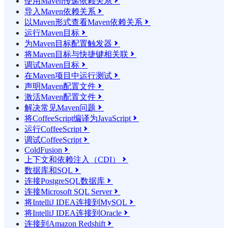
使用Maven传递依赖关系

导入Maven依赖关系

以Maven形式查看Maven依赖关系

运行Maven目标

为Maven目标配置触发器

将Maven目标与快捷键相关联

调试Maven目标

在Maven项目中运行测试

声明Maven配置文件

激活Maven配置文件

解决常见Maven问题

将CoffeeScript编译为JavaScript

运行CoffeeScript

调试CoffeeScript

ColdFusion

上下文和依赖注入（CDI）

数据库和SQL

连接PostgreSQL数据库

连接Microsoft SQL Server

将IntelliJ IDEA连接到MySQL

将IntelliJ IDEA连接到Oracle

连接到Amazon Redshift
