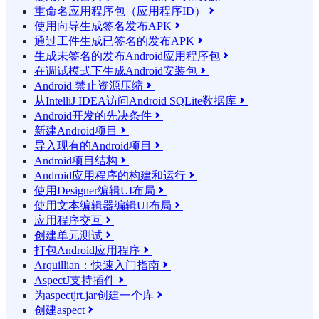
重命名应用程序包（应用程序ID）

使用向导生成签名发布APK

通过工件生成已签名的发布APK

生成未签名的发布Android应用程序包

在调试模式下生成Android安装包

Android 禁止资源压缩

从IntelliJ IDEA访问Android SQLite数据库

Android开发的先决条件

新建Android项目

导入现有的Android项目

Android项目结构

Android应用程序的构建和运行

使用Designer编辑UI布局

使用文本编辑器编辑UI布局

应用程序交互

创建单元测试

打包Android应用程序

Arquillian：快速入门指南

AspectJ支持插件

为aspectjrt.jar创建一个库

创建aspect
