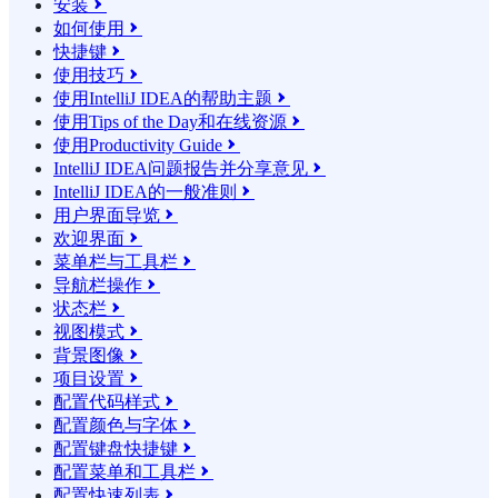
安装

如何使用

快捷键

使用技巧

使用IntelliJ IDEA的帮助主题

使用Tips of the Day和在线资源

使用Productivity Guide

IntelliJ IDEA问题报告并分享意见

IntelliJ IDEA的一般准则

用户界面导览

欢迎界面

菜单栏与工具栏

导航栏操作

状态栏

视图模式

背景图像

项目设置

配置代码样式

配置颜色与字体

配置键盘快捷键

配置菜单和工具栏

配置快速列表
