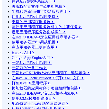
通过Java 9模块系统入门

将版权配置文件与范围相关联

生成和更新IntelliJ IDEA版权声明

启用Java EE应用程序支持

支持的应用程序服务器

与使用应用程序服务器相关的主要任务

启用应用程序服务器集成插件

在IntelliJ IDEA中定义应用程序服务器

使用服务器运行/调试配置

在应用服务器上更新应用

Heroku入门

Google App Engine入门

开发Java EE应用程序

开发前的准备工作

开发JavaFX Hello World应用程序：编码示例

在JavaFX Scene Builder中打开FXML文件

打包JavaFX应用程序

预加载器的应用程序：项目组织和包装

在IntelliJ IDEA中定义JDK和移动SDK

使用J2ME模块创建项目

配置特定于Java移动的编译设置

运行和调试Java移动应用程序
