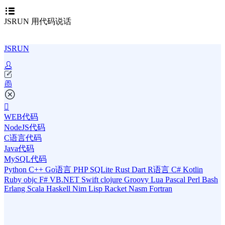
JSRUN 用代码说话
JSRUN
WEB代码
NodeJS代码
C语言代码
Java代码
MySQL代码
Python
C++
Go语言
PHP
SQLite
Rust
Dart
R语言
C#
Kotlin
Ruby
objc
F#
VB.NET
Swift
clojure
Groovy
Lua
Pascal
Perl
Bash
Erlang
Scala
Haskell
Nim
Lisp
Racket
Nasm
Fortran