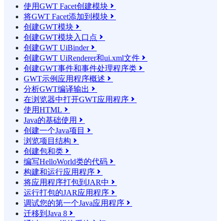
使用GWT Facet创建模块

将GWT Facet添加到模块

创建GWT模块

创建GWT模块入口点

创建GWT UiBinder

创建GWT UiRenderer和ui.xml文件

创建GWT事件和事件处理程序类

GWT示例应用程序概述

分析GWT编译输出

在浏览器中打开GWT应用程序

使用HTML

Java的基础使用

创建一个Java项目

浏览项目结构

创建包和类

编写HelloWorld类的代码

构建和运行应用程序

将应用程序打包到JAR中

运行打包的JAR应用程序

调试您的第一个Java应用程序

迁移到Java 8
