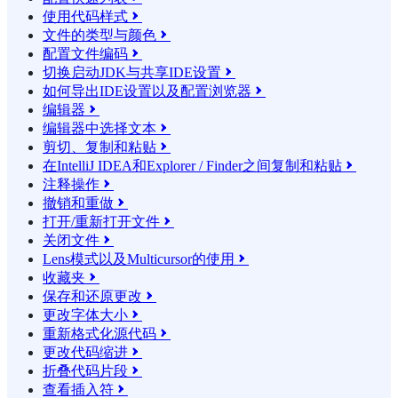
使用代码样式

文件的类型与颜色

配置文件编码

切换启动JDK与共享IDE设置

如何导出IDE设置以及配置浏览器

编辑器

编辑器中选择文本

剪切、复制和粘贴

在IntelliJ IDEA和Explorer / Finder之间复制和粘贴

注释操作

撤销和重做

打开/重新打开文件

关闭文件

Lens模式以及Multicursor的使用

收藏夹

保存和还原更改

更改字体大小

重新格式化源代码

更改代码缩进

折叠代码片段

查看插入符
