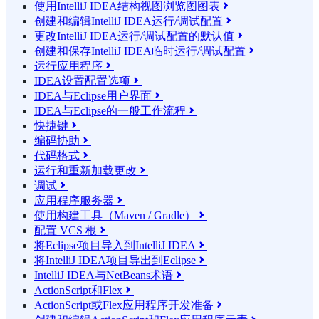
使用IntelliJ IDEA结构视图浏览图图表

创建和编辑IntelliJ IDEA运行/调试配置

更改IntelliJ IDEA运行/调试配置的默认值

创建和保存IntelliJ IDEA临时运行/调试配置

运行应用程序

IDEA设置配置选项

IDEA与Eclipse用户界面

IDEA与Eclipse的一般工作流程

快捷键

编码协助

代码格式

运行和重新加载更改

调试

应用程序服务器

使用构建工具（Maven / Gradle）

配置 VCS 根

将Eclipse项目导入到IntelliJ IDEA

将IntelliJ IDEA项目导出到Eclipse

IntelliJ IDEA与NetBeans术语

ActionScript和Flex

ActionScript或Flex应用程序开发准备
