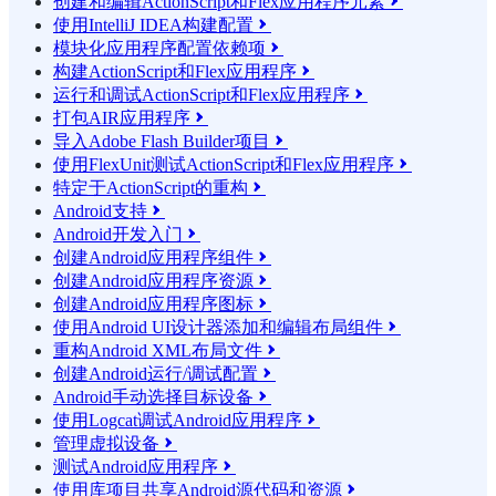
创建和编辑ActionScript和Flex应用程序元素

使用IntelliJ IDEA构建配置

模块化应用程序配置依赖项

构建ActionScript和Flex应用程序

运行和调试ActionScript和Flex应用程序

打包AIR应用程序

导入Adobe Flash Builder项目

使用FlexUnit测试ActionScript和Flex应用程序

特定于ActionScript的重构

Android支持

Android开发入门

创建Android应用程序组件

创建Android应用程序资源

创建Android应用程序图标

使用Android UI设计器添加和编辑布局组件

重构Android XML布局文件

创建Android运行/调试配置

Android手动选择目标设备

使用Logcat调试Android应用程序

管理虚拟设备

测试Android应用程序

使用库项目共享Android源代码和资源
