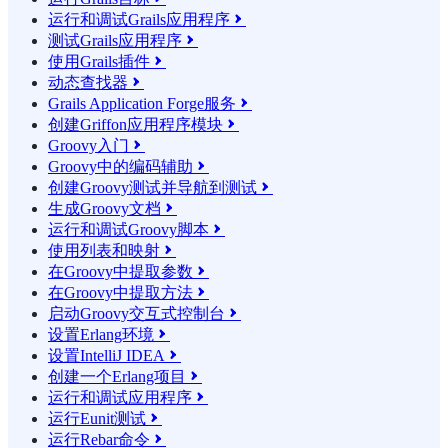
运行和调试Grails应用程序

测试Grails应用程序

使用Grails插件

动态查找器

Grails Application Forge服务

创建Griffon应用程序模块

Groovy入门

Groovy中的编码辅助

创建Groovy测试并导航到测试

生成Groovy文档

运行和调试Groovy脚本

使用列表和映射

在Groovy中提取参数

在Groovy中提取方法

启动Groovy交互式控制台

设置Erlang环境

设置IntelliJ IDEA

创建一个Erlang项目

运行和调试应用程序

运行Eunit测试

运行Rebar命令
