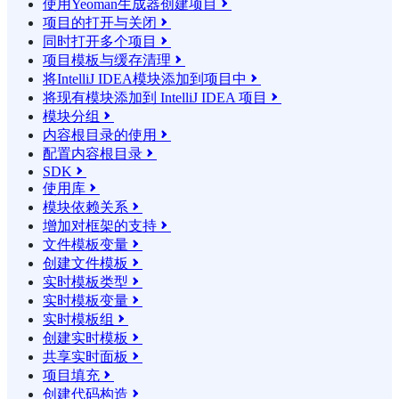
使用Yeoman生成器创建项目

项目的打开与关闭

同时打开多个项目

项目模板与缓存清理

将IntelliJ IDEA模块添加到项目中

将现有模块添加到 IntelliJ IDEA 项目

模块分组

内容根目录的使用

配置内容根目录

SDK

使用库

模块依赖关系

增加对框架的支持

文件模板变量

创建文件模板

实时模板类型

实时模板变量

实时模板组

创建实时模板

共享实时面板

项目填充

创建代码构造
