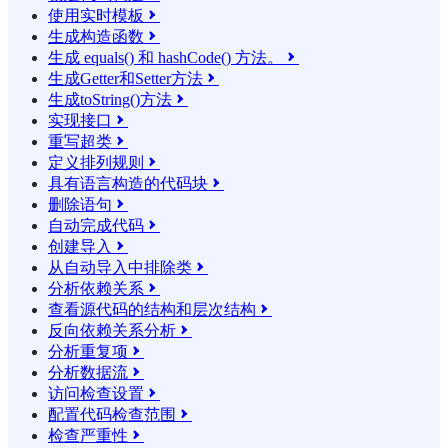
使用实时模板

生成构造函数

生成 equals() 和 hashCode() 方法。

生成Getter和Setter方法

生成toString()方法

实现接口

重写超类

定义排列规则

具有语言构造的代码块

删除语句

自动完成代码

创建导入

从自动导入中排除类

分析依赖关系

查看源代码的结构和层次结构

反向依赖关系分析

分析重复项

分析数据流

访问检查设置

配置代码检查范围

检查严重性
