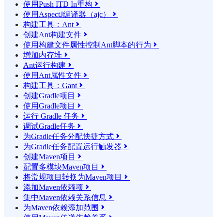
使用Push ITD In重构

使用AspectJ编译器（ajc）

构建工具：Ant

创建Ant构建文件

使用构建文件属性控制Ant脚本的行为

增加内存堆

Ant运行构建

使用Ant属性文件

构建工具：Gant

创建Gradle项目

使用Gradle项目

运行 Gradle 任务

调试Gradle任务

为Gradle任务分配快捷方式

为Gradle任务配置运行触发器

创建Maven项目

配置多模块Maven项目

将常规项目转换为Maven项目

添加Maven依赖项

集中Maven依赖关系信息

为Maven依赖添加范围
