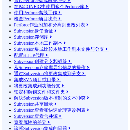
通过Perforce集成解决冲突

在P4CONFIG中使用多个Perforce库

使用Perforce离线工作

检查Perforce项目状态

Perforce作业附加和分离到更改列表

Subversion身份验证

Subversion存储库

Subversion本地工作副本

Subversion集成比较本地工作副本文件与分支

配置HTTP代理

Subversion创建分支和标签

从Subversion存储库导出信息的操作

通过Subversion将更改集成到分支

集成SVN项目或目录

将更改集成到功能分支

锁定和解锁文件和文件夹

解决Subversion版本控制的文本冲突

Subversion共享目录

Subversion查看和快速处理更改列表

Subversion查看合并源

查看属性的差异

诊断Subversion集成的问题
