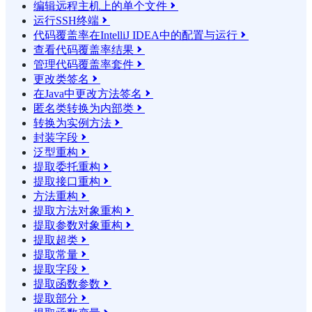
编辑远程主机上的单个文件

运行SSH终端

代码覆盖率在IntelliJ IDEA中的配置与运行

查看代码覆盖率结果

管理代码覆盖率套件

更改类签名

在Java中更改方法签名

匿名类转换为内部类

转换为实例方法

封装字段

泛型重构

提取委托重构

提取接口重构

方法重构

提取方法对象重构

提取参数对象重构

提取超类

提取常量

提取字段

提取函数参数

提取部分
