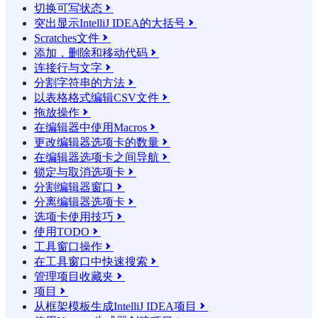
切换可写状态

突出显示IntelliJ IDEA的大括号

Scratches文件

添加，删除和移动代码

连接行与文字

分割字符串的方法

以表格格式编辑CSV文件

拖放操作

在编辑器中使用Macros

更改编辑器选项卡的数量

在编辑器选项卡之间导航

锁定与取消选项卡

分割编辑器窗口

分离编辑器选项卡

选项卡使用技巧

使用TODO

工具窗口操作

在工具窗口中快速搜索

管理项目收藏夹

项目

从框架模板生成IntelliJ IDEA项目
