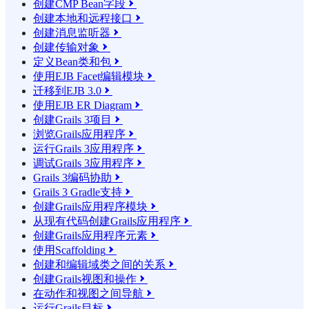
创建CMP Bean字段

创建本地和远程接口

创建消息监听器

创建传输对象

定义Bean类和包

使用EJB Facet编辑模块

迁移到EJB 3.0

使用EJB ER Diagram

创建Grails 3项目

浏览Grails应用程序

运行Grails 3应用程序

调试Grails 3应用程序

Grails 3编码协助

Grails 3 Gradle支持

创建Grails应用程序模块

从现有代码创建Grails应用程序

创建Grails应用程序元素

使用Scaffolding

创建和编辑域类之间的关系

创建Grails视图和操作

在动作和视图之间导航

运行Grails目标
