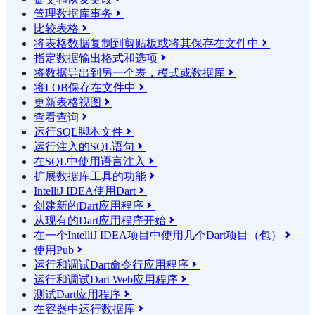
管理数据库事务

比较表格

将表格数据复制到剪贴板或将其保存在文件中

指定数据输出格式和选项

将数据导出到另一个表，模式或数据库

将LOB保存在文件中

更新表格视图

查看查询

运行SQL脚本文件

运行注入的SQL语句

在SQL中使用语言注入

扩展数据库工具的功能

IntelliJ IDEA使用Dart

创建新的Dart应用程序

从现有的Dart应用程序开始

在一个IntelliJ IDEA项目中使用几个Dart项目（包）

使用Pub

运行和调试Dart命令行应用程序

运行和调试Dart Web应用程序

测试Dart应用程序

在容器中运行数据库
