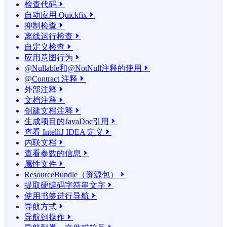
检查代码

自动应用 Quickfix

抑制检查

离线运行检查

自定义检查

应用意图行为

@Nullable和@NotNull注释的使用

@Contract 注释

外部注释

文档注释

创建文档注释

生成项目的JavaDoc引用

查看 IntelliJ IDEA 定义

内联文档

查看参数的信息

属性文件

ResourceBundle（资源包）

提取硬编码字符串文字

使用书签进行导航

导航方式

导航到操作
