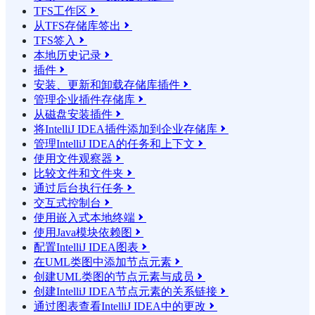
TFS工作区

从TFS存储库签出

TFS签入

本地历史记录

插件

安装、更新和卸载存储库插件

管理企业插件存储库

从磁盘安装插件

将IntelliJ IDEA插件添加到企业存储库

管理IntelliJ IDEA的任务和上下文

使用文件观察器

比较文件和文件夹

通过后台执行任务

交互式控制台

使用嵌入式本地终端

使用Java模块依赖图

配置IntelliJ IDEA图表

在UML类图中添加节点元素

创建UML类图的节点元素与成员

创建IntelliJ IDEA节点元素的关系链接

通过图表查看IntelliJ IDEA中的更改
