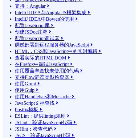
支持：Angular

IntelliJ IDEA与AngularJS框架集成

IntelliJ IDEA中Bower的使用

配置JavaScript库

创建JSDoc注释

配置JavaScript调试器

调试部署到远程服务器的JavaScript

HTML，CSS和JavaScript中的实时编辑

查看实际的HTML DOM

在Firefox中调试JavaScript

使用覆盖率查找未使用的代码

支持Flow静态类型检查器

使用Grunt

使用Gulp

使用Handlebars和Mustache

JavaScript文档查找

Postfix模板

ESLint：提供linting规则

JSLint：验证JavaScript代码

JSHint：检查代码

JSCS：验证JavaScript代码
