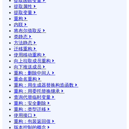
提取函数变量

提取属性

提取变量

重构

内联

将布尔值取反

类静态

方法静态

迁移重构

使用移动重构

向上拉取成员重构

向下推送成员

重构：删除中间人

重命名重构

重构：用生成器替换构造函数

重构：用委托替换继承

查询代替临时变量

重构：安全删除

重构：类型迁移

使用接口

重构：包装返回值

版本控制的概念
