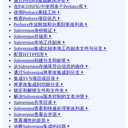
通过Perforce集成解决冲突

在P4CONFIG中使用多个Perforce库

使用Perforce离线工作

检查Perforce项目状态

Perforce作业附加和分离到更改列表

Subversion身份验证

Subversion存储库

Subversion本地工作副本

Subversion集成比较本地工作副本文件与分支

配置HTTP代理

Subversion创建分支和标签

从Subversion存储库导出信息的操作

通过Subversion将更改集成到分支

集成SVN项目或目录

将更改集成到功能分支

锁定和解锁文件和文件夹

解决Subversion版本控制的文本冲突

Subversion共享目录

Subversion查看和快速处理更改列表

Subversion查看合并源

查看属性的差异

诊断Subversion集成的问题
