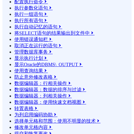
配置执行命令

执行参数化语句

执行一组语句

执行所有语句

执行自动记忆的语句

将SELECT语句的结果输​​出到文件中

使用错误通知栏

取消正在运行的语句

管理数据库事务

显示执行计划

显示Oracle的DBMS\_OUTPUT

使用查询结果

防止意外修改表格

数据编辑器：行相关操作

数据编辑器：数据的排序与过滤

数据编辑器：列相关操作

数据编辑器：使用快速文档视图

转置表格

为列启用编码协助

选择单元格和范围：使用不明显的技术

修改单元格内容

提交和恢复更改
