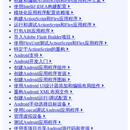
创建和编辑ActionScript和Flex应用程序元素

使用IntelliJ IDEA构建配置

模块化应用程序配置依赖项

构建ActionScript和Flex应用程序

运行和调试ActionScript和Flex应用程序

打包AIR应用程序

导入Adobe Flash Builder项目

使用FlexUnit测试ActionScript和Flex应用程序

特定于ActionScript的重构

Android支持

Android开发入门

创建Android应用程序组件

创建Android应用程序资源

创建Android应用程序图标

使用Android UI设计器添加和编辑布局组件

重构Android XML布局文件

创建Android运行/调试配置

Android手动选择目标设备

使用Logcat调试Android应用程序

管理虚拟设备

测试Android应用程序

使用库项目共享Android源代码和资源
