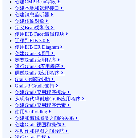
创建CMP Bean字段

创建本地和远程接口

创建消息监听器

创建传输对象

定义Bean类和包

使用EJB Facet编辑模块

迁移到EJB 3.0

使用EJB ER Diagram

创建Grails 3项目

浏览Grails应用程序

运行Grails 3应用程序

调试Grails 3应用程序

Grails 3编码协助

Grails 3 Gradle支持

创建Grails应用程序模块

从现有代码创建Grails应用程序

创建Grails应用程序元素

使用Scaffolding

创建和编辑域类之间的关系

创建Grails视图和操作

在动作和视图之间导航

运行Grails目标
