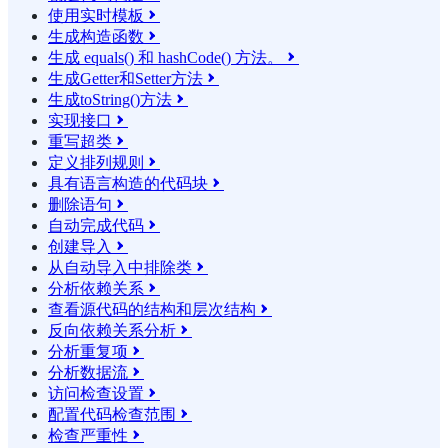
使用实时模板

生成构造函数

生成 equals() 和 hashCode() 方法。

生成Getter和Setter方法

生成toString()方法

实现接口

重写超类

定义排列规则

具有语言构造的代码块

删除语句

自动完成代码

创建导入

从自动导入中排除类

分析依赖关系

查看源代码的结构和层次结构

反向依赖关系分析

分析重复项

分析数据流

访问检查设置

配置代码检查范围

检查严重性
