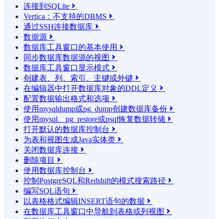
连接到SQLite

Vertica：不支持的DBMS

通过SSH连接数据库

数据源

数据库工具窗口的基本使用

同步数据库数据源的视图

数据库工具窗口显示模式

创建表、列、索引、主键或外键

在编辑器中打开数据库对象的DDL定义

配置数据输出格式和选项

使用mysqldump或pg_dump创建数据库备份

使用mysql、pg_restore或psql恢复数据转储

打开默认的数据库控制台

为表和视图生成Java实体类

关闭数据库连接

删除项目

使用数据库控制台

控制PostgreSQL和Redshift的模式搜索路径

编写SQL语句

以表格格式编辑INSERT语句的数据

在数据库工具窗口中导航到表格或列视图
