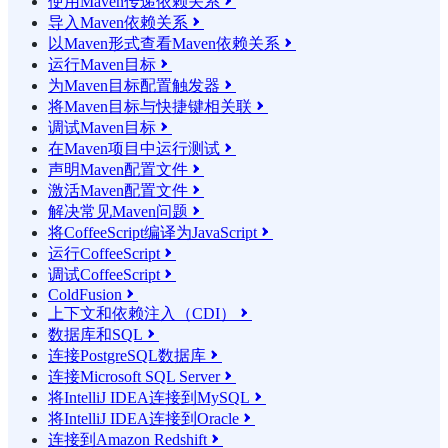
使用Maven传递依赖关系

导入Maven依赖关系

以Maven形式查看Maven依赖关系

运行Maven目标

为Maven目标配置触发器

将Maven目标与快捷键相关联

调试Maven目标

在Maven项目中运行测试

声明Maven配置文件

激活Maven配置文件

解决常见Maven问题

将CoffeeScript编译为JavaScript

运行CoffeeScript

调试CoffeeScript

ColdFusion

上下文和依赖注入（CDI）

数据库和SQL

连接PostgreSQL数据库

连接Microsoft SQL Server

将IntelliJ IDEA连接到MySQL

将IntelliJ IDEA连接到Oracle

连接到Amazon Redshift
