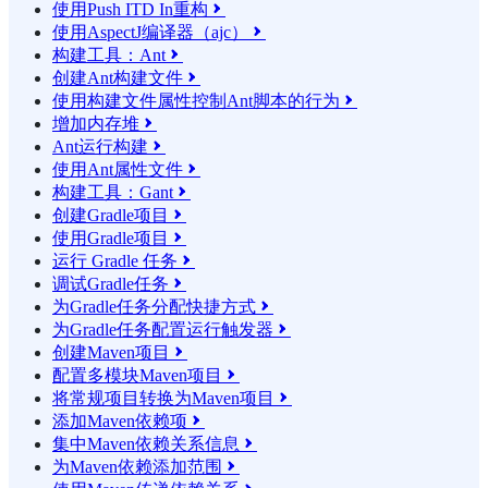
使用Push ITD In重构

使用AspectJ编译器（ajc）

构建工具：Ant

创建Ant构建文件

使用构建文件属性控制Ant脚本的行为

增加内存堆

Ant运行构建

使用Ant属性文件

构建工具：Gant

创建Gradle项目

使用Gradle项目

运行 Gradle 任务

调试Gradle任务

为Gradle任务分配快捷方式

为Gradle任务配置运行触发器

创建Maven项目

配置多模块Maven项目

将常规项目转换为Maven项目

添加Maven依赖项

集中Maven依赖关系信息

为Maven依赖添加范围
