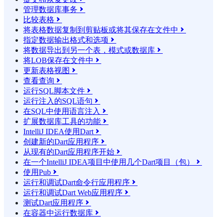
管理数据库事务

比较表格

将表格数据复制到剪贴板或将其保存在文件中

指定数据输出格式和选项

将数据导出到另一个表，模式或数据库

将LOB保存在文件中

更新表格视图

查看查询

运行SQL脚本文件

运行注入的SQL语句

在SQL中使用语言注入

扩展数据库工具的功能

IntelliJ IDEA使用Dart

创建新的Dart应用程序

从现有的Dart应用程序开始

在一个IntelliJ IDEA项目中使用几个Dart项目（包）

使用Pub

运行和调试Dart命令行应用程序

运行和调试Dart Web应用程序

测试Dart应用程序

在容器中运行数据库
