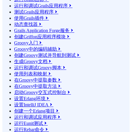
运行和调试Grails应用程序

测试Grails应用程序

使用Grails插件

动态查找器

Grails Application Forge服务

创建Griffon应用程序模块

Groovy入门

Groovy中的编码辅助

创建Groovy测试并导航到测试

生成Groovy文档

运行和调试Groovy脚本

使用列表和映射

在Groovy中提取参数

在Groovy中提取方法

启动Groovy交互式控制台

设置Erlang环境

设置IntelliJ IDEA

创建一个Erlang项目

运行和调试应用程序

运行Eunit测试

运行Rebar命令
