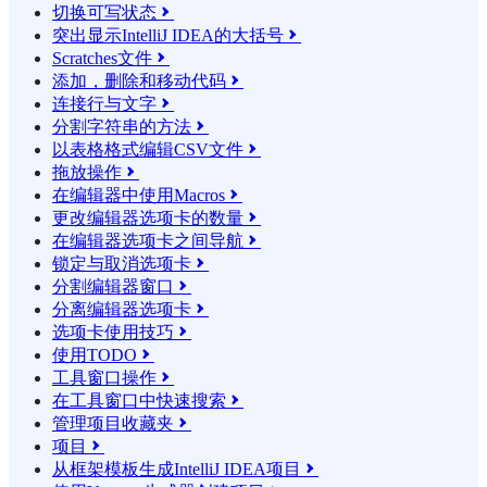
切换可写状态

突出显示IntelliJ IDEA的大括号

Scratches文件

添加，删除和移动代码

连接行与文字

分割字符串的方法

以表格格式编辑CSV文件

拖放操作

在编辑器中使用Macros

更改编辑器选项卡的数量

在编辑器选项卡之间导航

锁定与取消选项卡

分割编辑器窗口

分离编辑器选项卡

选项卡使用技巧

使用TODO

工具窗口操作

在工具窗口中快速搜索

管理项目收藏夹

项目

从框架模板生成IntelliJ IDEA项目
