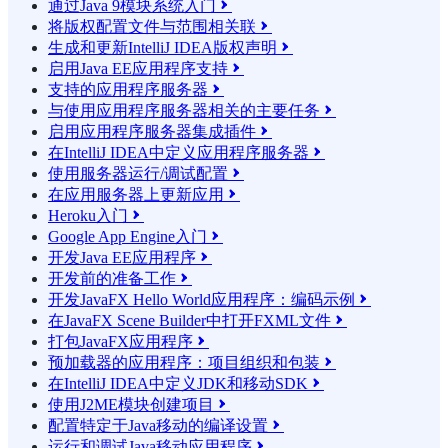
通过Java 9模块系统入门

将版权配置文件与范围相关联

生成和更新IntelliJ IDEA版权声明

启用Java EE应用程序支持

支持的应用程序服务器

与使用应用程序服务器相关的主要任务

启用应用程序服务器集成插件

在IntelliJ IDEA中定义应用程序服务器

使用服务器运行/调试配置

在应用服务器上更新应用

Heroku入门

Google App Engine入门

开发Java EE应用程序

开发前的准备工作

开发JavaFX Hello World应用程序：编码示例

在JavaFX Scene Builder中打开FXML文件

打包JavaFX应用程序

预加载器的应用程序：项目组织和包装

在IntelliJ IDEA中定义JDK和移动SDK

使用J2ME模块创建项目

配置特定于Java移动的编译设置

运行和调试Java移动应用程序
