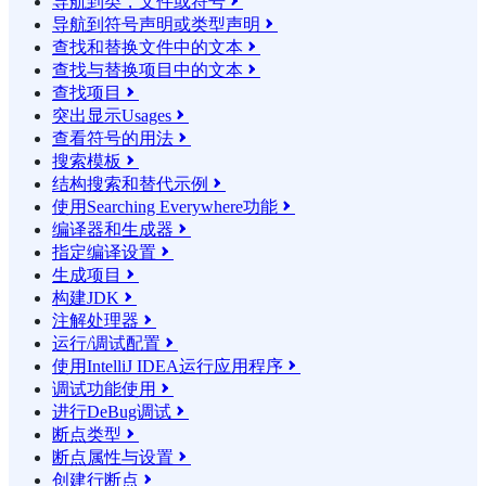
导航到类，文件或符号

导航到符号声明或类型声明

查找和替换文件中的文本

查找与替换项目中的文本

查找项目

突出显示Usages

查看符号的用法

搜索模板

结构搜索和替代示例

使用Searching Everywhere功能

编译器和生成器

指定编译设置

生成项目

构建JDK

注解处理器

运行/调试配置

使用IntelliJ IDEA运行应用程序

调试功能使用

进行DeBug调试

断点类型

断点属性与设置

创建行断点
