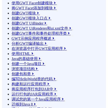
使用GWT Facet创建模块

将GWT Facet添加到模块

创建GWT模块

创建GWT模块入口点

创建GWT UiBinder

创建GWT UiRenderer和ui.xml文件

创建GWT事件和事件处理程序类

GWT示例应用程序概述

分析GWT编译输出

在浏览器中打开GWT应用程序

使用HTML

Java的基础使用

创建一个Java项目

浏览项目结构

创建包和类

编写HelloWorld类的代码

构建和运行应用程序

将应用程序打包到JAR中

运行打包的JAR应用程序

调试您的第一个Java应用程序

迁移到Java 8
