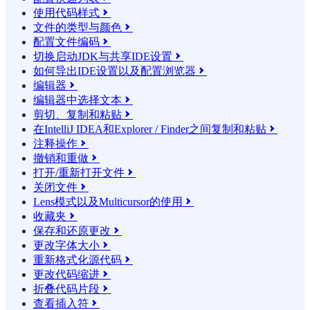
使用代码样式

文件的类型与颜色

配置文件编码

切换启动JDK与共享IDE设置

如何导出IDE设置以及配置浏览器

编辑器

编辑器中选择文本

剪切、复制和粘贴

在IntelliJ IDEA和Explorer / Finder之间复制和粘贴

注释操作

撤销和重做

打开/重新打开文件

关闭文件

Lens模式以及Multicursor的使用

收藏夹

保存和还原更改

更改字体大小

重新格式化源代码

更改代码缩进

折叠代码片段

查看插入符
