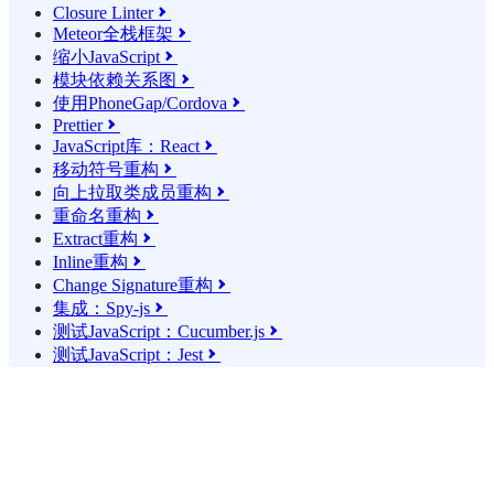
Closure Linter

Meteor全栈框架

缩小JavaScript

模块依赖关系图

使用PhoneGap/Cordova

Prettier

JavaScript库：React

移动符号重构

向上拉取类成员重构

重命名重构

Extract重构

Inline重构

Change Signature重构

集成：Spy-js

测试JavaScript：Cucumber.js

测试JavaScript：Jest
