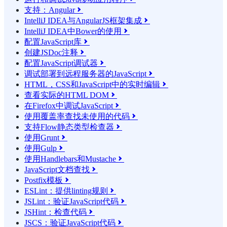
支持：Angular

IntelliJ IDEA与AngularJS框架集成

IntelliJ IDEA中Bower的使用

配置JavaScript库

创建JSDoc注释

配置JavaScript调试器

调试部署到远程服务器的JavaScript

HTML，CSS和JavaScript中的实时编辑

查看实际的HTML DOM

在Firefox中调试JavaScript

使用覆盖率查找未使用的代码

支持Flow静态类型检查器

使用Grunt

使用Gulp

使用Handlebars和Mustache

JavaScript文档查找

Postfix模板

ESLint：提供linting规则

JSLint：验证JavaScript代码

JSHint：检查代码

JSCS：验证JavaScript代码
