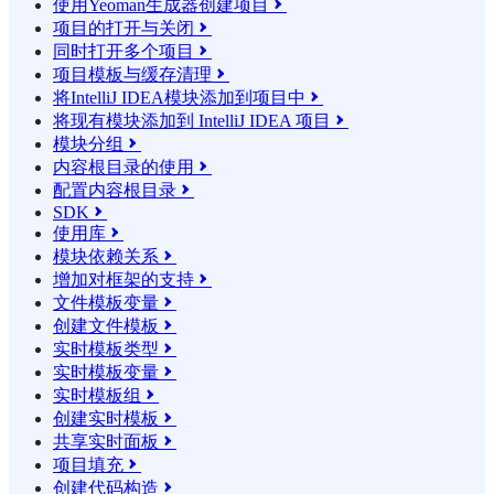
使用Yeoman生成器创建项目

项目的打开与关闭

同时打开多个项目

项目模板与缓存清理

将IntelliJ IDEA模块添加到项目中

将现有模块添加到 IntelliJ IDEA 项目

模块分组

内容根目录的使用

配置内容根目录

SDK

使用库

模块依赖关系

增加对框架的支持

文件模板变量

创建文件模板

实时模板类型

实时模板变量

实时模板组

创建实时模板

共享实时面板

项目填充

创建代码构造
