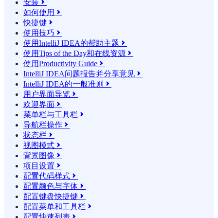
安装

如何使用

快捷键

使用技巧

使用IntelliJ IDEA的帮助主题

使用Tips of the Day和在线资源

使用Productivity Guide

IntelliJ IDEA问题报告并分享意见

IntelliJ IDEA的一般准则

用户界面导览

欢迎界面

菜单栏与工具栏

导航栏操作

状态栏

视图模式

背景图像

项目设置

配置代码样式

配置颜色与字体

配置键盘快捷键

配置菜单和工具栏

配置快速列表
