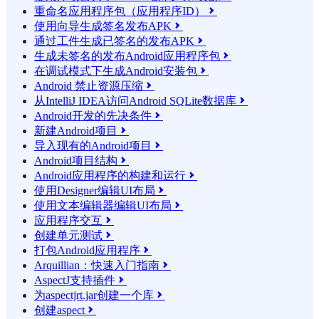
重命名应用程序包（应用程序ID）

使用向导生成签名发布APK

通过工件生成已签名的发布APK

生成未签名的发布Android应用程序包

在调试模式下生成Android安装包

Android 禁止资源压缩

从IntelliJ IDEA访问Android SQLite数据库

Android开发的先决条件

新建Android项目

导入现有的Android项目

Android项目结构

Android应用程序的构建和运行

使用Designer编辑UI布局

使用文本编辑器编辑UI布局

应用程序交互

创建单元测试

打包Android应用程序

Arquillian：快速入门指南

AspectJ支持插件

为aspectjrt.jar创建一个库

创建aspect
