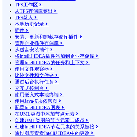
TFS工作区

从TFS存储库签出

TFS签入

本地历史记录

插件

安装、更新和卸载存储库插件

管理企业插件存储库

从磁盘安装插件

将IntelliJ IDEA插件添加到企业存储库

管理IntelliJ IDEA的任务和上下文

使用文件观察器

比较文件和文件夹

通过后台执行任务

交互式控制台

使用嵌入式本地终端

使用Java模块依赖图

配置IntelliJ IDEA图表

在UML类图中添加节点元素

创建UML类图的节点元素与成员

创建IntelliJ IDEA节点元素的关系链接

通过图表查看IntelliJ IDEA中的更改
