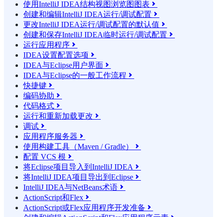
使用IntelliJ IDEA结构视图浏览图图表

创建和编辑IntelliJ IDEA运行/调试配置

更改IntelliJ IDEA运行/调试配置的默认值

创建和保存IntelliJ IDEA临时运行/调试配置

运行应用程序

IDEA设置配置选项

IDEA与Eclipse用户界面

IDEA与Eclipse的一般工作流程

快捷键

编码协助

代码格式

运行和重新加载更改

调试

应用程序服务器

使用构建工具（Maven / Gradle）

配置 VCS 根

将Eclipse项目导入到IntelliJ IDEA

将IntelliJ IDEA项目导出到Eclipse

IntelliJ IDEA与NetBeans术语

ActionScript和Flex

ActionScript或Flex应用程序开发准备
