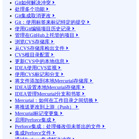
Git如何解决冲突

处理多个功能

Git集成取消更改

Git：使用标签来标记特定的提交

使用Git编辑项目历史记录

管理在GitHub上托管的项目

浏览CVS存储库

从CVS存储库检出文件

CVS根目录配置

更新CVS中的本地信息

IDEA使用CVS监视

使用CVS标记和分支

将文件添加到本地Mercurial存储库

IDEA设置本地Mercurial存储库

IDEA管理Mercurial分支和书签

Mercurial：如何在工作目录之间切换

将推送更改到上游（Push）

Mercurial标记变更集

启用Perforce集成

Perforce集成：处理修改但未签出的文件

集成Perforce文件
