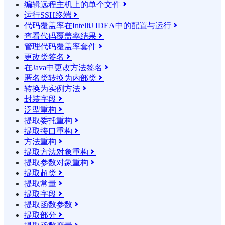
编辑远程主机上的单个文件

运行SSH终端

代码覆盖率在IntelliJ IDEA中的配置与运行

查看代码覆盖率结果

管理代码覆盖率套件

更改类签名

在Java中更改方法签名

匿名类转换为内部类

转换为实例方法

封装字段

泛型重构

提取委托重构

提取接口重构

方法重构

提取方法对象重构

提取参数对象重构

提取超类

提取常量

提取字段

提取函数参数

提取部分
