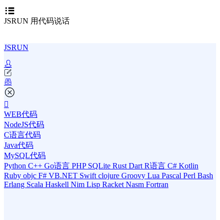
JSRUN 用代码说话
JSRUN
WEB代码
NodeJS代码
C语言代码
Java代码
MySQL代码
Python
C++
Go语言
PHP
SQLite
Rust
Dart
R语言
C#
Kotlin
Ruby
objc
F#
VB.NET
Swift
clojure
Groovy
Lua
Pascal
Perl
Bash
Erlang
Scala
Haskell
Nim
Lisp
Racket
Nasm
Fortran