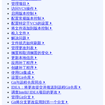
管理项目

访问VCS操作

启用版本控制

配置常规版本控制

配置特定于VCS的设置

将文件添加到版本控制

检入文件

解决问题

文件状态如何刷新

管理更改列表

搁置和取消搁置的变化

更新本地信息

应用补丁程序

创建补丁程序

使用Git集成

设置Git仓库

Git与远程仓库同步

IDEA：将更改提交并推送到远程Git仓库

调查IntelliJ IDEA项目的更改

管理Git分支

Git将分支更改应用到另一个分支
