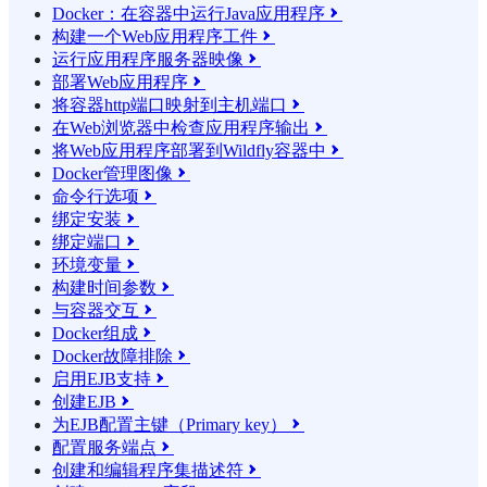
Docker：在容器中运行Java应用程序

构建一个Web应用程序工件

运行应用程序服务器映像

部署Web应用程序

将容器http端口映射到主机端口

在Web浏览器中检查应用程序输出

将Web应用程序部署到Wildfly容器中

Docker管理图像

命令行选项

绑定安装

绑定端口

环境变量

构建时间参数

与容器交互

Docker组成

Docker故障排除

启用EJB支持

创建EJB

为EJB配置主键（Primary key）

配置服务端点

创建和编辑程序集描述符
