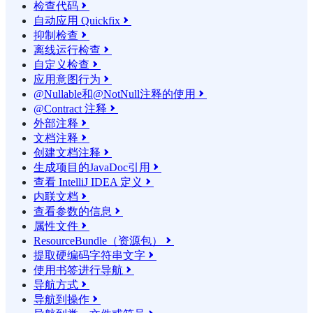
检查代码

自动应用 Quickfix

抑制检查

离线运行检查

自定义检查

应用意图行为

@Nullable和@NotNull注释的使用

@Contract 注释

外部注释

文档注释

创建文档注释

生成项目的JavaDoc引用

查看 IntelliJ IDEA 定义

内联文档

查看参数的信息

属性文件

ResourceBundle（资源包）

提取硬编码字符串文字

使用书签进行导航

导航方式

导航到操作
