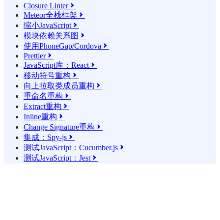
Closure Linter

Meteor全栈框架

缩小JavaScript

模块依赖关系图

使用PhoneGap/Cordova

Prettier

JavaScript库：React

移动符号重构

向上拉取类成员重构

重命名重构

Extract重构

Inline重构

Change Signature重构

集成：Spy-js

测试JavaScript：Cucumber.js

测试JavaScript：Jest
