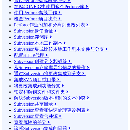
通过Perforce集成解决冲突

在P4CONFIG中使用多个Perforce库

使用Perforce离线工作

检查Perforce项目状态

Perforce作业附加和分离到更改列表

Subversion身份验证

Subversion存储库

Subversion本地工作副本

Subversion集成比较本地工作副本文件与分支

配置HTTP代理

Subversion创建分支和标签

从Subversion存储库导出信息的操作

通过Subversion将更改集成到分支

集成SVN项目或目录

将更改集成到功能分支

锁定和解锁文件和文件夹

解决Subversion版本控制的文本冲突

Subversion共享目录

Subversion查看和快速处理更改列表

Subversion查看合并源

查看属性的差异

诊断Subversion集成的问题
