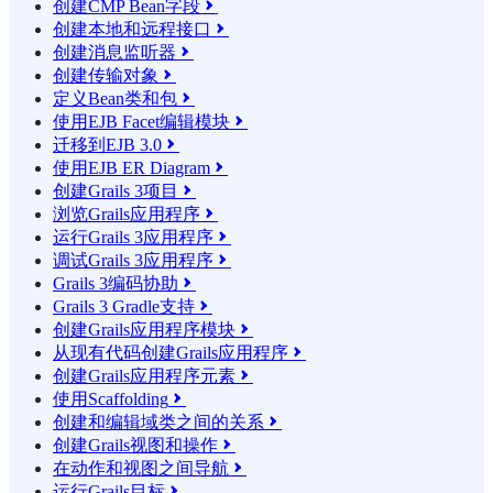
创建CMP Bean字段

创建本地和远程接口

创建消息监听器

创建传输对象

定义Bean类和包

使用EJB Facet编辑模块

迁移到EJB 3.0

使用EJB ER Diagram

创建Grails 3项目

浏览Grails应用程序

运行Grails 3应用程序

调试Grails 3应用程序

Grails 3编码协助

Grails 3 Gradle支持

创建Grails应用程序模块

从现有代码创建Grails应用程序

创建Grails应用程序元素

使用Scaffolding

创建和编辑域类之间的关系

创建Grails视图和操作

在动作和视图之间导航

运行Grails目标
