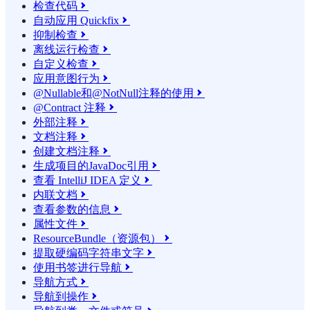
检查代码

自动应用 Quickfix

抑制检查

离线运行检查

自定义检查

应用意图行为

@Nullable和@NotNull注释的使用

@Contract 注释

外部注释

文档注释

创建文档注释

生成项目的JavaDoc引用

查看 IntelliJ IDEA 定义

内联文档

查看参数的信息

属性文件

ResourceBundle（资源包）

提取硬编码字符串文字

使用书签进行导航

导航方式

导航到操作
