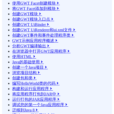
使用GWT Facet创建模块

将GWT Facet添加到模块

创建GWT模块

创建GWT模块入口点

创建GWT UiBinder

创建GWT UiRenderer和ui.xml文件

创建GWT事件和事件处理程序类

GWT示例应用程序概述

分析GWT编译输出

在浏览器中打开GWT应用程序

使用HTML

Java的基础使用

创建一个Java项目

浏览项目结构

创建包和类

编写HelloWorld类的代码

构建和运行应用程序

将应用程序打包到JAR中

运行打包的JAR应用程序

调试您的第一个Java应用程序

迁移到Java 8
