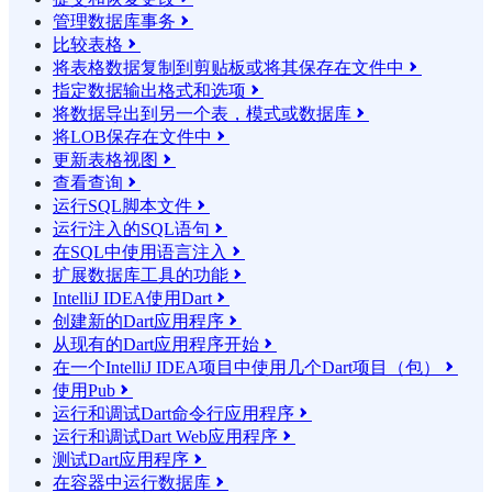
管理数据库事务

比较表格

将表格数据复制到剪贴板或将其保存在文件中

指定数据输出格式和选项

将数据导出到另一个表，模式或数据库

将LOB保存在文件中

更新表格视图

查看查询

运行SQL脚本文件

运行注入的SQL语句

在SQL中使用语言注入

扩展数据库工具的功能

IntelliJ IDEA使用Dart

创建新的Dart应用程序

从现有的Dart应用程序开始

在一个IntelliJ IDEA项目中使用几个Dart项目（包）

使用Pub

运行和调试Dart命令行应用程序

运行和调试Dart Web应用程序

测试Dart应用程序

在容器中运行数据库
