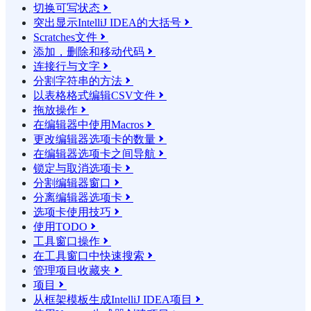
切换可写状态

突出显示IntelliJ IDEA的大括号

Scratches文件

添加，删除和移动代码

连接行与文字

分割字符串的方法

以表格格式编辑CSV文件

拖放操作

在编辑器中使用Macros

更改编辑器选项卡的数量

在编辑器选项卡之间导航

锁定与取消选项卡

分割编辑器窗口

分离编辑器选项卡

选项卡使用技巧

使用TODO

工具窗口操作

在工具窗口中快速搜索

管理项目收藏夹

项目

从框架模板生成IntelliJ IDEA项目
