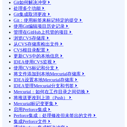
Git如何解决冲突

处理多个功能

Git集成取消更改

Git：使用标签来标记特定的提交

使用Git编辑项目历史记录

管理在GitHub上托管的项目

浏览CVS存储库

从CVS存储库检出文件

CVS根目录配置

更新CVS中的本地信息

IDEA使用CVS监视

使用CVS标记和分支

将文件添加到本地Mercurial存储库

IDEA设置本地Mercurial存储库

IDEA管理Mercurial分支和书签

Mercurial：如何在工作目录之间切换

将推送更改到上游（Push）

Mercurial标记变更集

启用Perforce集成

Perforce集成：处理修改但未签出的文件

集成Perforce文件
