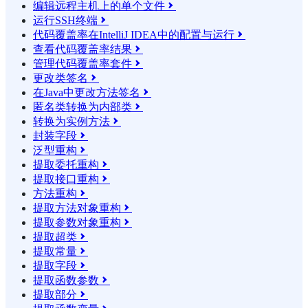
编辑远程主机上的单个文件

运行SSH终端

代码覆盖率在IntelliJ IDEA中的配置与运行

查看代码覆盖率结果

管理代码覆盖率套件

更改类签名

在Java中更改方法签名

匿名类转换为内部类

转换为实例方法

封装字段

泛型重构

提取委托重构

提取接口重构

方法重构

提取方法对象重构

提取参数对象重构

提取超类

提取常量

提取字段

提取函数参数

提取部分
