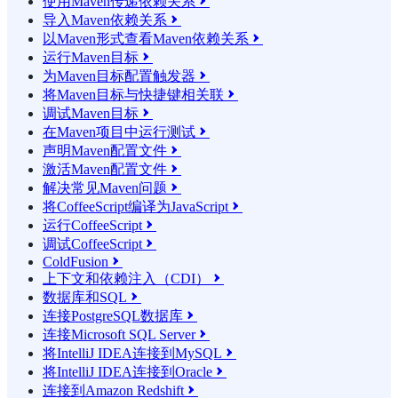
使用Maven传递依赖关系

导入Maven依赖关系

以Maven形式查看Maven依赖关系

运行Maven目标

为Maven目标配置触发器

将Maven目标与快捷键相关联

调试Maven目标

在Maven项目中运行测试

声明Maven配置文件

激活Maven配置文件

解决常见Maven问题

将CoffeeScript编译为JavaScript

运行CoffeeScript

调试CoffeeScript

ColdFusion

上下文和依赖注入（CDI）

数据库和SQL

连接PostgreSQL数据库

连接Microsoft SQL Server

将IntelliJ IDEA连接到MySQL

将IntelliJ IDEA连接到Oracle

连接到Amazon Redshift
