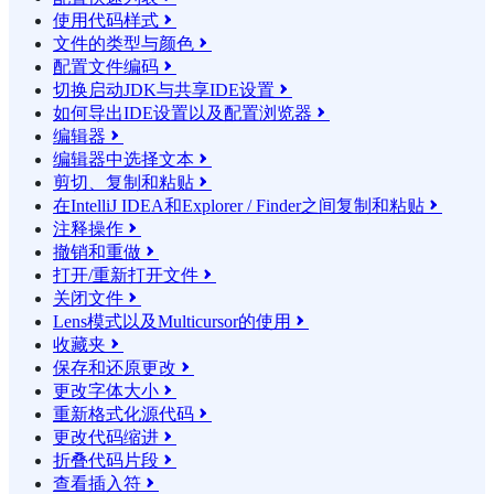
使用代码样式

文件的类型与颜色

配置文件编码

切换启动JDK与共享IDE设置

如何导出IDE设置以及配置浏览器

编辑器

编辑器中选择文本

剪切、复制和粘贴

在IntelliJ IDEA和Explorer / Finder之间复制和粘贴

注释操作

撤销和重做

打开/重新打开文件

关闭文件

Lens模式以及Multicursor的使用

收藏夹

保存和还原更改

更改字体大小

重新格式化源代码

更改代码缩进

折叠代码片段

查看插入符
