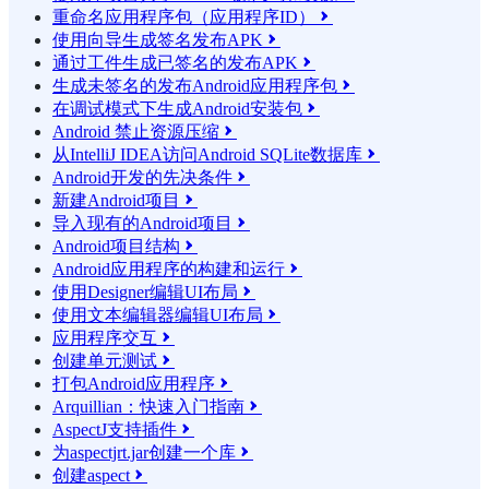
重命名应用程序包（应用程序ID）

使用向导生成签名发布APK

通过工件生成已签名的发布APK

生成未签名的发布Android应用程序包

在调试模式下生成Android安装包

Android 禁止资源压缩

从IntelliJ IDEA访问Android SQLite数据库

Android开发的先决条件

新建Android项目

导入现有的Android项目

Android项目结构

Android应用程序的构建和运行

使用Designer编辑UI布局

使用文本编辑器编辑UI布局

应用程序交互

创建单元测试

打包Android应用程序

Arquillian：快速入门指南

AspectJ支持插件

为aspectjrt.jar创建一个库

创建aspect
