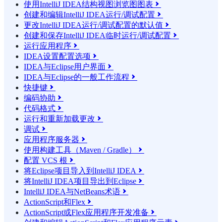
使用IntelliJ IDEA结构视图浏览图图表

创建和编辑IntelliJ IDEA运行/调试配置

更改IntelliJ IDEA运行/调试配置的默认值

创建和保存IntelliJ IDEA临时运行/调试配置

运行应用程序

IDEA设置配置选项

IDEA与Eclipse用户界面

IDEA与Eclipse的一般工作流程

快捷键

编码协助

代码格式

运行和重新加载更改

调试

应用程序服务器

使用构建工具（Maven / Gradle）

配置 VCS 根

将Eclipse项目导入到IntelliJ IDEA

将IntelliJ IDEA项目导出到Eclipse

IntelliJ IDEA与NetBeans术语

ActionScript和Flex

ActionScript或Flex应用程序开发准备
