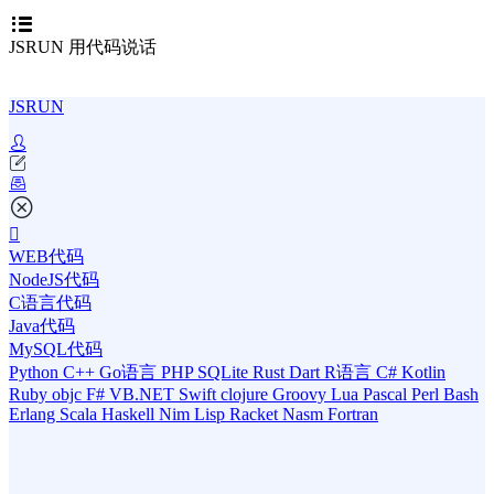
JSRUN 用代码说话
JSRUN
WEB代码
NodeJS代码
C语言代码
Java代码
MySQL代码
Python
C++
Go语言
PHP
SQLite
Rust
Dart
R语言
C#
Kotlin
Ruby
objc
F#
VB.NET
Swift
clojure
Groovy
Lua
Pascal
Perl
Bash
Erlang
Scala
Haskell
Nim
Lisp
Racket
Nasm
Fortran