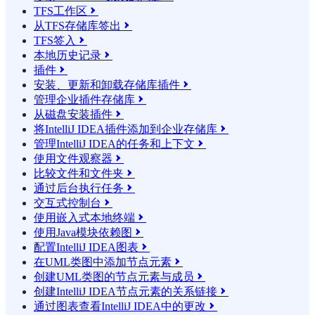
TFS工作区

从TFS存储库签出

TFS签入

本地历史记录

插件

安装、更新和卸载存储库插件

管理企业插件存储库

从磁盘安装插件

将IntelliJ IDEA插件添加到企业存储库

管理IntelliJ IDEA的任务和上下文

使用文件观察器

比较文件和文件夹

通过后台执行任务

交互式控制台

使用嵌入式本地终端

使用Java模块依赖图

配置IntelliJ IDEA图表

在UML类图中添加节点元素

创建UML类图的节点元素与成员

创建IntelliJ IDEA节点元素的关系链接

通过图表查看IntelliJ IDEA中的更改
