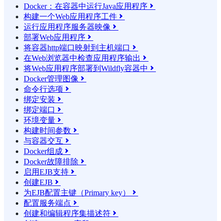
Docker：在容器中运行Java应用程序

构建一个Web应用程序工件

运行应用程序服务器映像

部署Web应用程序

将容器http端口映射到主机端口

在Web浏览器中检查应用程序输出

将Web应用程序部署到Wildfly容器中

Docker管理图像

命令行选项

绑定安装

绑定端口

环境变量

构建时间参数

与容器交互

Docker组成

Docker故障排除

启用EJB支持

创建EJB

为EJB配置主键（Primary key）

配置服务端点

创建和编辑程序集描述符
