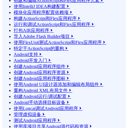
创建和编辑ActionScript和Flex应用程序元素

使用IntelliJ IDEA构建配置

模块化应用程序配置依赖项

构建ActionScript和Flex应用程序

运行和调试ActionScript和Flex应用程序

打包AIR应用程序

导入Adobe Flash Builder项目

使用FlexUnit测试ActionScript和Flex应用程序

特定于ActionScript的重构

Android支持

Android开发入门

创建Android应用程序组件

创建Android应用程序资源

创建Android应用程序图标

使用Android UI设计器添加和编辑布局组件

重构Android XML布局文件

创建Android运行/调试配置

Android手动选择目标设备

使用Logcat调试Android应用程序

管理虚拟设备

测试Android应用程序

使用库项目共享Android源代码和资源
