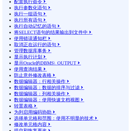
配置执行命令

执行参数化语句

执行一组语句

执行所有语句

执行自动记忆的语句

将SELECT语句的结果输​​出到文件中

使用错误通知栏

取消正在运行的语句

管理数据库事务

显示执行计划

显示Oracle的DBMS\_OUTPUT

使用查询结果

防止意外修改表格

数据编辑器：行相关操作

数据编辑器：数据的排序与过滤

数据编辑器：列相关操作

数据编辑器：使用快速文档视图

转置表格

为列启用编码协助

选择单元格和范围：使用不明显的技术

修改单元格内容

提交和恢复更改
