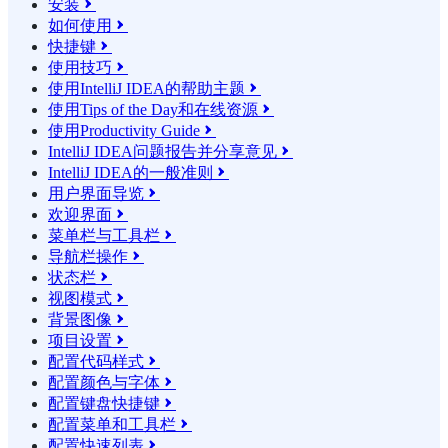
安装

如何使用

快捷键

使用技巧

使用IntelliJ IDEA的帮助主题

使用Tips of the Day和在线资源

使用Productivity Guide

IntelliJ IDEA问题报告并分享意见

IntelliJ IDEA的一般准则

用户界面导览

欢迎界面

菜单栏与工具栏

导航栏操作

状态栏

视图模式

背景图像

项目设置

配置代码样式

配置颜色与字体

配置键盘快捷键

配置菜单和工具栏

配置快速列表
