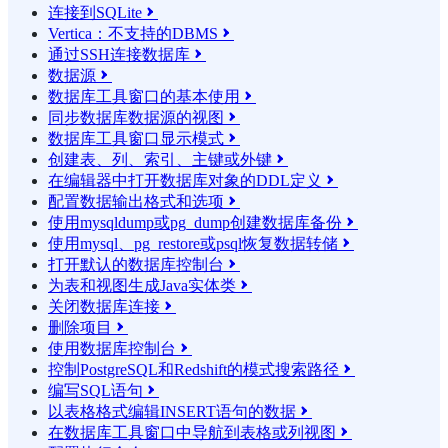
连接到SQLite

Vertica：不支持的DBMS

通过SSH连接数据库

数据源

数据库工具窗口的基本使用

同步数据库数据源的视图

数据库工具窗口显示模式

创建表、列、索引、主键或外键

在编辑器中打开数据库对象的DDL定义

配置数据输出格式和选项

使用mysqldump或pg_dump创建数据库备份

使用mysql、pg_restore或psql恢复数据转储

打开默认的数据库控制台

为表和视图生成Java实体类

关闭数据库连接

删除项目

使用数据库控制台

控制PostgreSQL和Redshift的模式搜索路径

编写SQL语句

以表格格式编辑INSERT语句的数据

在数据库工具窗口中导航到表格或列视图
