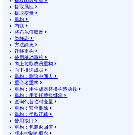
提取函数变量

提取属性

提取变量

重构

内联

将布尔值取反

类静态

方法静态

迁移重构

使用移动重构

向上拉取成员重构

向下推送成员

重构：删除中间人

重命名重构

重构：用生成器替换构造函数

重构：用委托替换继承

查询代替临时变量

重构：安全删除

重构：类型迁移

使用接口

重构：包装返回值

版本控制的概念
