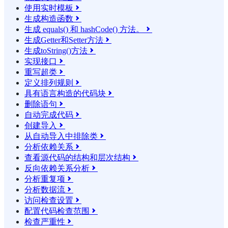
使用实时模板

生成构造函数

生成 equals() 和 hashCode() 方法。

生成Getter和Setter方法

生成toString()方法

实现接口

重写超类

定义排列规则

具有语言构造的代码块

删除语句

自动完成代码

创建导入

从自动导入中排除类

分析依赖关系

查看源代码的结构和层次结构

反向依赖关系分析

分析重复项

分析数据流

访问检查设置

配置代码检查范围

检查严重性
