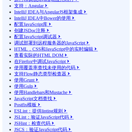
支持：Angular

IntelliJ IDEA与AngularJS框架集成

IntelliJ IDEA中Bower的使用

配置JavaScript库

创建JSDoc注释

配置JavaScript调试器

调试部署到远程服务器的JavaScript

HTML，CSS和JavaScript中的实时编辑

查看实际的HTML DOM

在Firefox中调试JavaScript

使用覆盖率查找未使用的代码

支持Flow静态类型检查器

使用Grunt

使用Gulp

使用Handlebars和Mustache

JavaScript文档查找

Postfix模板

ESLint：提供linting规则

JSLint：验证JavaScript代码

JSHint：检查代码

JSCS：验证JavaScript代码
