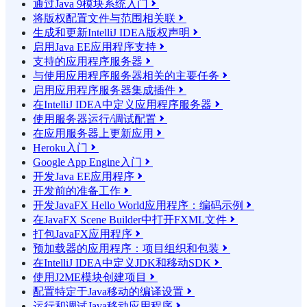
通过Java 9模块系统入门

将版权配置文件与范围相关联

生成和更新IntelliJ IDEA版权声明

启用Java EE应用程序支持

支持的应用程序服务器

与使用应用程序服务器相关的主要任务

启用应用程序服务器集成插件

在IntelliJ IDEA中定义应用程序服务器

使用服务器运行/调试配置

在应用服务器上更新应用

Heroku入门

Google App Engine入门

开发Java EE应用程序

开发前的准备工作

开发JavaFX Hello World应用程序：编码示例

在JavaFX Scene Builder中打开FXML文件

打包JavaFX应用程序

预加载器的应用程序：项目组织和包装

在IntelliJ IDEA中定义JDK和移动SDK

使用J2ME模块创建项目

配置特定于Java移动的编译设置

运行和调试Java移动应用程序
