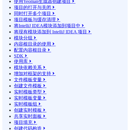
使用Yeoman生成器创建项目

项目的打开与关闭

同时打开多个项目

项目模板与缓存清理

将IntelliJ IDEA模块添加到项目中

将现有模块添加到 IntelliJ IDEA 项目

模块分组

内容根目录的使用

配置内容根目录

SDK

使用库

模块依赖关系

增加对框架的支持

文件模板变量

创建文件模板

实时模板类型

实时模板变量

实时模板组

创建实时模板

共享实时面板

项目填充

创建代码构造
