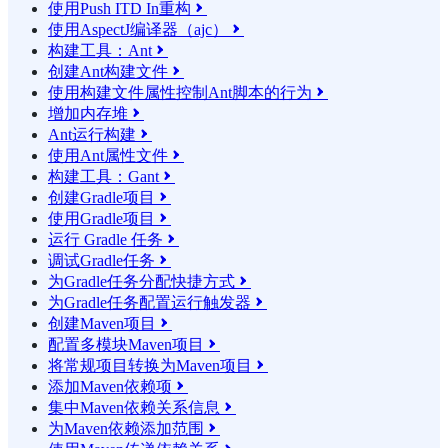
使用Push ITD In重构

使用AspectJ编译器（ajc）

构建工具：Ant

创建Ant构建文件

使用构建文件属性控制Ant脚本的行为

增加内存堆

Ant运行构建

使用Ant属性文件

构建工具：Gant

创建Gradle项目

使用Gradle项目

运行 Gradle 任务

调试Gradle任务

为Gradle任务分配快捷方式

为Gradle任务配置运行触发器

创建Maven项目

配置多模块Maven项目

将常规项目转换为Maven项目

添加Maven依赖项

集中Maven依赖关系信息

为Maven依赖添加范围
