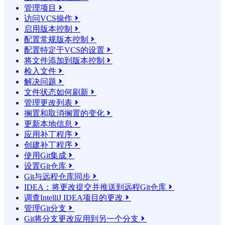
管理项目

访问VCS操作

启用版本控制

配置常规版本控制

配置特定于VCS的设置

将文件添加到版本控制

检入文件

解决问题

文件状态如何刷新

管理更改列表

搁置和取消搁置的变化

更新本地信息

应用补丁程序

创建补丁程序

使用Git集成

设置Git仓库

Git与远程仓库同步

IDEA：将更改提交并推送到远程Git仓库

调查IntelliJ IDEA项目的更改

管理Git分支

Git将分支更改应用到另一个分支
