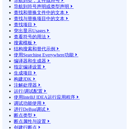
导航到类，文件或符号

导航到符号声明或类型声明

查找和替换文件中的文本

查找与替换项目中的文本

查找项目

突出显示Usages

查看符号的用法

搜索模板

结构搜索和替代示例

使用Searching Everywhere功能

编译器和生成器

指定编译设置

生成项目

构建JDK

注解处理器

运行/调试配置

使用IntelliJ IDEA运行应用程序

调试功能使用

进行DeBug调试

断点类型

断点属性与设置

创建行断点
