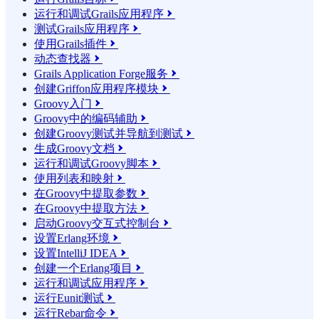
运行和调试Grails应用程序

测试Grails应用程序

使用Grails插件

动态查找器

Grails Application Forge服务

创建Griffon应用程序模块

Groovy入门

Groovy中的编码辅助

创建Groovy测试并导航到测试

生成Groovy文档

运行和调试Groovy脚本

使用列表和映射

在Groovy中提取参数

在Groovy中提取方法

启动Groovy交互式控制台

设置Erlang环境

设置IntelliJ IDEA

创建一个Erlang项目

运行和调试应用程序

运行Eunit测试

运行Rebar命令
