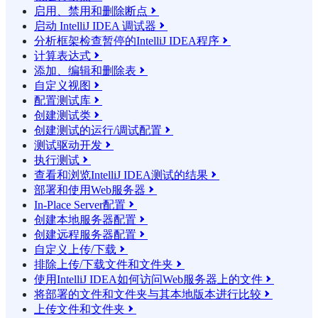
启用、禁用和删除断点

启动 IntelliJ IDEA 调试器

分析框架检查暂停的IntelliJ IDEA程序

计算表达式

添加、编辑和删除表

自定义视图

配置测试库

创建测试类

创建测试的运行/调试配置

测试驱动开发

执行测试

查看和浏览IntelliJ IDEA测试的结果

部署和使用Web服务器

In-Place Server配置

创建本地服务器配置

创建远程服务器配置

自定义上传/下载

排除上传/下载文件和文件夹

使用IntelliJ IDEA如何访问Web服务器上的文件

将部署的文件和文件夹与其本地版本进行比较

上传文件和文件夹
