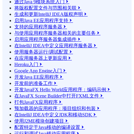
通过Java 9模块系统入门

将版权配置文件与范围相关联

生成和更新IntelliJ IDEA版权声明

启用Java EE应用程序支持

支持的应用程序服务器

与使用应用程序服务器相关的主要任务

启用应用程序服务器集成插件

在IntelliJ IDEA中定义应用程序服务器

使用服务器运行/调试配置

在应用服务器上更新应用

Heroku入门

Google App Engine入门

开发Java EE应用程序

开发前的准备工作

开发JavaFX Hello World应用程序：编码示例

在JavaFX Scene Builder中打开FXML文件

打包JavaFX应用程序

预加载器的应用程序：项目组织和包装

在IntelliJ IDEA中定义JDK和移动SDK

使用J2ME模块创建项目

配置特定于Java移动的编译设置

运行和调试Java移动应用程序
