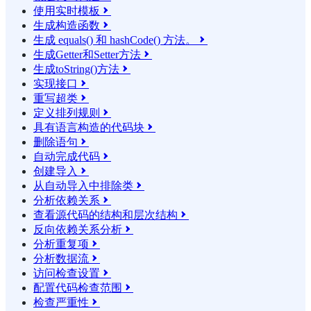
使用实时模板

生成构造函数

生成 equals() 和 hashCode() 方法。

生成Getter和Setter方法

生成toString()方法

实现接口

重写超类

定义排列规则

具有语言构造的代码块

删除语句

自动完成代码

创建导入

从自动导入中排除类

分析依赖关系

查看源代码的结构和层次结构

反向依赖关系分析

分析重复项

分析数据流

访问检查设置

配置代码检查范围

检查严重性
