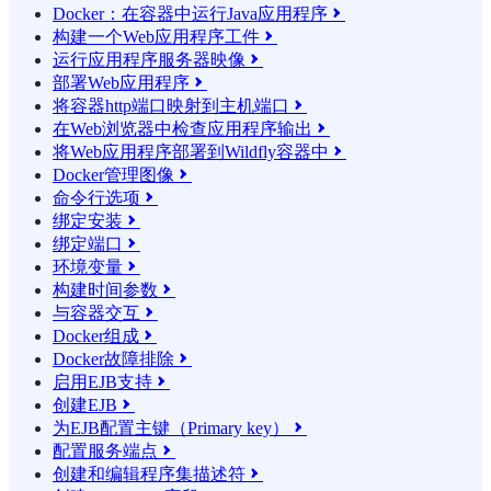
Docker：在容器中运行Java应用程序

构建一个Web应用程序工件

运行应用程序服务器映像

部署Web应用程序

将容器http端口映射到主机端口

在Web浏览器中检查应用程序输出

将Web应用程序部署到Wildfly容器中

Docker管理图像

命令行选项

绑定安装

绑定端口

环境变量

构建时间参数

与容器交互

Docker组成

Docker故障排除

启用EJB支持

创建EJB

为EJB配置主键（Primary key）

配置服务端点

创建和编辑程序集描述符
