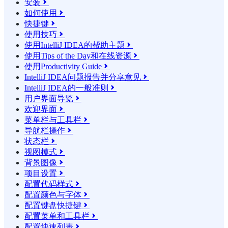
安装

如何使用

快捷键

使用技巧

使用IntelliJ IDEA的帮助主题

使用Tips of the Day和在线资源

使用Productivity Guide

IntelliJ IDEA问题报告并分享意见

IntelliJ IDEA的一般准则

用户界面导览

欢迎界面

菜单栏与工具栏

导航栏操作

状态栏

视图模式

背景图像

项目设置

配置代码样式

配置颜色与字体

配置键盘快捷键

配置菜单和工具栏

配置快速列表
