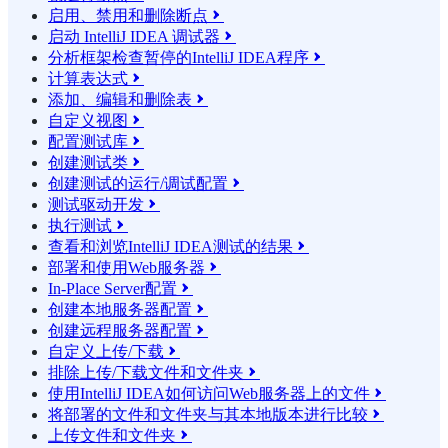
启用、禁用和删除断点

启动 IntelliJ IDEA 调试器

分析框架检查暂停的IntelliJ IDEA程序

计算表达式

添加、编辑和删除表

自定义视图

配置测试库

创建测试类

创建测试的运行/调试配置

测试驱动开发

执行测试

查看和浏览IntelliJ IDEA测试的结果

部署和使用Web服务器

In-Place Server配置

创建本地服务器配置

创建远程服务器配置

自定义上传/下载

排除上传/下载文件和文件夹

使用IntelliJ IDEA如何访问Web服务器上的文件

将部署的文件和文件夹与其本地版本进行比较

上传文件和文件夹
