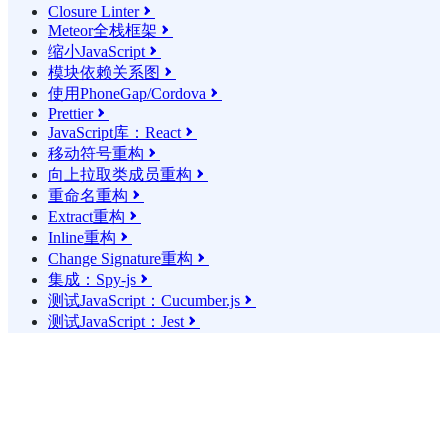
Closure Linter

Meteor全栈框架

缩小JavaScript

模块依赖关系图

使用PhoneGap/Cordova

Prettier

JavaScript库：React

移动符号重构

向上拉取类成员重构

重命名重构

Extract重构

Inline重构

Change Signature重构

集成：Spy-js

测试JavaScript：Cucumber.js

测试JavaScript：Jest
