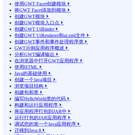
使用GWT Facet创建模块

将GWT Facet添加到模块

创建GWT模块

创建GWT模块入口点

创建GWT UiBinder

创建GWT UiRenderer和ui.xml文件

创建GWT事件和事件处理程序类

GWT示例应用程序概述

分析GWT编译输出

在浏览器中打开GWT应用程序

使用HTML

Java的基础使用

创建一个Java项目

浏览项目结构

创建包和类

编写HelloWorld类的代码

构建和运行应用程序

将应用程序打包到JAR中

运行打包的JAR应用程序

调试您的第一个Java应用程序

迁移到Java 8
