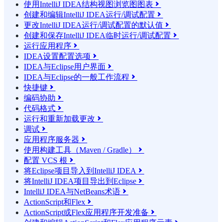
使用IntelliJ IDEA结构视图浏览图图表

创建和编辑IntelliJ IDEA运行/调试配置

更改IntelliJ IDEA运行/调试配置的默认值

创建和保存IntelliJ IDEA临时运行/调试配置

运行应用程序

IDEA设置配置选项

IDEA与Eclipse用户界面

IDEA与Eclipse的一般工作流程

快捷键

编码协助

代码格式

运行和重新加载更改

调试

应用程序服务器

使用构建工具（Maven / Gradle）

配置 VCS 根

将Eclipse项目导入到IntelliJ IDEA

将IntelliJ IDEA项目导出到Eclipse

IntelliJ IDEA与NetBeans术语

ActionScript和Flex

ActionScript或Flex应用程序开发准备
