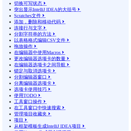
切换可写状态

突出显示IntelliJ IDEA的大括号

Scratches文件

添加，删除和移动代码

连接行与文字

分割字符串的方法

以表格格式编辑CSV文件

拖放操作

在编辑器中使用Macros

更改编辑器选项卡的数量

在编辑器选项卡之间导航

锁定与取消选项卡

分割编辑器窗口

分离编辑器选项卡

选项卡使用技巧

使用TODO

工具窗口操作

在工具窗口中快速搜索

管理项目收藏夹

项目

从框架模板生成IntelliJ IDEA项目
