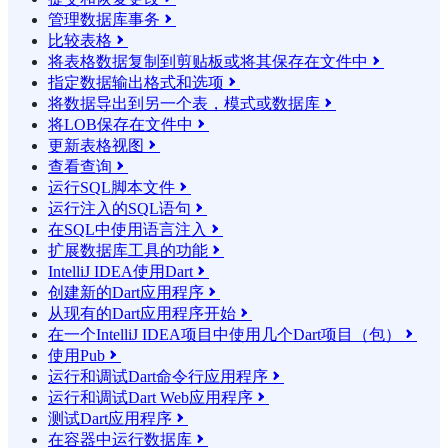
管理数据库事务

比较表格

将表格数据复制到剪贴板或将其保存在文件中

指定数据输出格式和选项

将数据导出到另一个表，模式或数据库

将LOB保存在文件中

更新表格视图

查看查询

运行SQL脚本文件

运行注入的SQL语句

在SQL中使用语言注入

扩展数据库工具的功能

IntelliJ IDEA使用Dart

创建新的Dart应用程序

从现有的Dart应用程序开始

在一个IntelliJ IDEA项目中使用几个Dart项目（包）

使用Pub

运行和调试Dart命令行应用程序

运行和调试Dart Web应用程序

测试Dart应用程序

在容器中运行数据库
