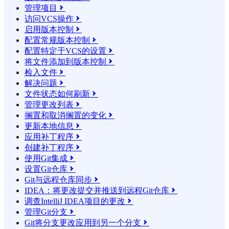
管理项目

访问VCS操作

启用版本控制

配置常规版本控制

配置特定于VCS的设置

将文件添加到版本控制

检入文件

解决问题

文件状态如何刷新

管理更改列表

搁置和取消搁置的变化

更新本地信息

应用补丁程序

创建补丁程序

使用Git集成

设置Git仓库

Git与远程仓库同步

IDEA：将更改提交并推送到远程Git仓库

调查IntelliJ IDEA项目的更改

管理Git分支

Git将分支更改应用到另一个分支
