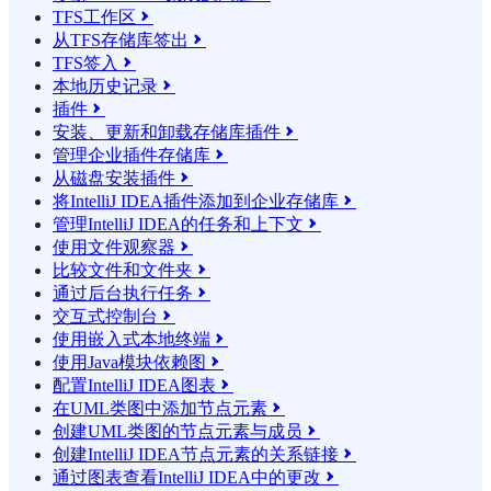
TFS工作区

从TFS存储库签出

TFS签入

本地历史记录

插件

安装、更新和卸载存储库插件

管理企业插件存储库

从磁盘安装插件

将IntelliJ IDEA插件添加到企业存储库

管理IntelliJ IDEA的任务和上下文

使用文件观察器

比较文件和文件夹

通过后台执行任务

交互式控制台

使用嵌入式本地终端

使用Java模块依赖图

配置IntelliJ IDEA图表

在UML类图中添加节点元素

创建UML类图的节点元素与成员

创建IntelliJ IDEA节点元素的关系链接

通过图表查看IntelliJ IDEA中的更改
