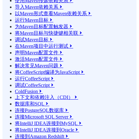
使用Maven传递依赖关系

导入Maven依赖关系

以Maven形式查看Maven依赖关系

运行Maven目标

为Maven目标配置触发器

将Maven目标与快捷键相关联

调试Maven目标

在Maven项目中运行测试

声明Maven配置文件

激活Maven配置文件

解决常见Maven问题

将CoffeeScript编译为JavaScript

运行CoffeeScript

调试CoffeeScript

ColdFusion

上下文和依赖注入（CDI）

数据库和SQL

连接PostgreSQL数据库

连接Microsoft SQL Server

将IntelliJ IDEA连接到MySQL

将IntelliJ IDEA连接到Oracle

连接到Amazon Redshift
