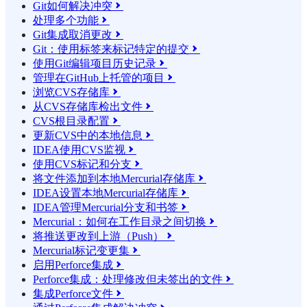
Git如何解决冲突

处理多个功能

Git集成取消更改

Git：使用标签来标记特定的提交

使用Git编辑项目历史记录

管理在GitHub上托管的项目

浏览CVS存储库

从CVS存储库检出文件

CVS根目录配置

更新CVS中的本地信息

IDEA使用CVS监视

使用CVS标记和分支

将文件添加到本地Mercurial存储库

IDEA设置本地Mercurial存储库

IDEA管理Mercurial分支和书签

Mercurial：如何在工作目录之间切换

将推送更改到上游（Push）

Mercurial标记变更集

启用Perforce集成

Perforce集成：处理修改但未签出的文件

集成Perforce文件
