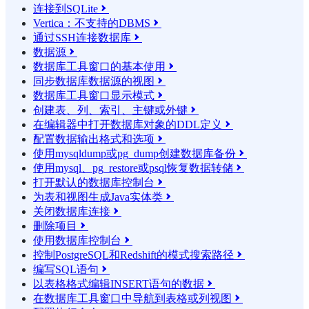
连接到SQLite

Vertica：不支持的DBMS

通过SSH连接数据库

数据源

数据库工具窗口的基本使用

同步数据库数据源的视图

数据库工具窗口显示模式

创建表、列、索引、主键或外键

在编辑器中打开数据库对象的DDL定义

配置数据输出格式和选项

使用mysqldump或pg_dump创建数据库备份

使用mysql、pg_restore或psql恢复数据转储

打开默认的数据库控制台

为表和视图生成Java实体类

关闭数据库连接

删除项目

使用数据库控制台

控制PostgreSQL和Redshift的模式搜索路径

编写SQL语句

以表格格式编辑INSERT语句的数据

在数据库工具窗口中导航到表格或列视图
