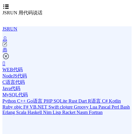
JSRUN 用代码说话
JSRUN
WEB代码
NodeJS代码
C语言代码
Java代码
MySQL代码
Python
C++
Go语言
PHP
SQLite
Rust
Dart
R语言
C#
Kotlin
Ruby
objc
F#
VB.NET
Swift
clojure
Groovy
Lua
Pascal
Perl
Bash
Erlang
Scala
Haskell
Nim
Lisp
Racket
Nasm
Fortran