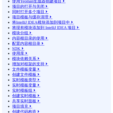
使用Yeoman生成器创建项目

项目的打开与关闭

同时打开多个项目

项目模板与缓存清理

将IntelliJ IDEA模块添加到项目中

将现有模块添加到 IntelliJ IDEA 项目

模块分组

内容根目录的使用

配置内容根目录

SDK

使用库

模块依赖关系

增加对框架的支持

文件模板变量

创建文件模板

实时模板类型

实时模板变量

实时模板组

创建实时模板

共享实时面板

项目填充

创建代码构造
