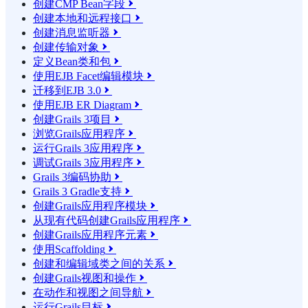
创建CMP Bean字段

创建本地和远程接口

创建消息监听器

创建传输对象

定义Bean类和包

使用EJB Facet编辑模块

迁移到EJB 3.0

使用EJB ER Diagram

创建Grails 3项目

浏览Grails应用程序

运行Grails 3应用程序

调试Grails 3应用程序

Grails 3编码协助

Grails 3 Gradle支持

创建Grails应用程序模块

从现有代码创建Grails应用程序

创建Grails应用程序元素

使用Scaffolding

创建和编辑域类之间的关系

创建Grails视图和操作

在动作和视图之间导航

运行Grails目标
