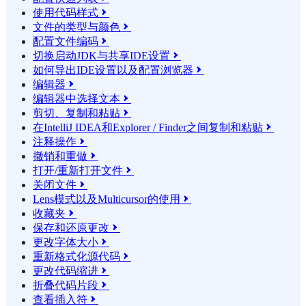
使用代码样式

文件的类型与颜色

配置文件编码

切换启动JDK与共享IDE设置

如何导出IDE设置以及配置浏览器

编辑器

编辑器中选择文本

剪切、复制和粘贴

在IntelliJ IDEA和Explorer / Finder之间复制和粘贴

注释操作

撤销和重做

打开/重新打开文件

关闭文件

Lens模式以及Multicursor的使用

收藏夹

保存和还原更改

更改字体大小

重新格式化源代码

更改代码缩进

折叠代码片段

查看插入符
