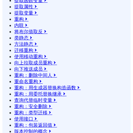
提取函数变量

提取属性

提取变量

重构

内联

将布尔值取反

类静态

方法静态

迁移重构

使用移动重构

向上拉取成员重构

向下推送成员

重构：删除中间人

重命名重构

重构：用生成器替换构造函数

重构：用委托替换继承

查询代替临时变量

重构：安全删除

重构：类型迁移

使用接口

重构：包装返回值

版本控制的概念
