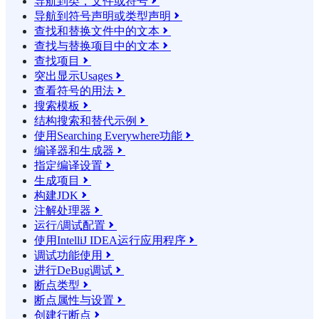
导航到类，文件或符号

导航到符号声明或类型声明

查找和替换文件中的文本

查找与替换项目中的文本

查找项目

突出显示Usages

查看符号的用法

搜索模板

结构搜索和替代示例

使用Searching Everywhere功能

编译器和生成器

指定编译设置

生成项目

构建JDK

注解处理器

运行/调试配置

使用IntelliJ IDEA运行应用程序

调试功能使用

进行DeBug调试

断点类型

断点属性与设置

创建行断点
