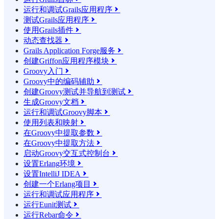
运行和调试Grails应用程序

测试Grails应用程序

使用Grails插件

动态查找器

Grails Application Forge服务

创建Griffon应用程序模块

Groovy入门

Groovy中的编码辅助

创建Groovy测试并导航到测试

生成Groovy文档

运行和调试Groovy脚本

使用列表和映射

在Groovy中提取参数

在Groovy中提取方法

启动Groovy交互式控制台

设置Erlang环境

设置IntelliJ IDEA

创建一个Erlang项目

运行和调试应用程序

运行Eunit测试

运行Rebar命令
