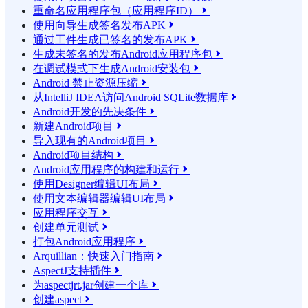
重命名应用程序包（应用程序ID）

使用向导生成签名发布APK

通过工件生成已签名的发布APK

生成未签名的发布Android应用程序包

在调试模式下生成Android安装包

Android 禁止资源压缩

从IntelliJ IDEA访问Android SQLite数据库

Android开发的先决条件

新建Android项目

导入现有的Android项目

Android项目结构

Android应用程序的构建和运行

使用Designer编辑UI布局

使用文本编辑器编辑UI布局

应用程序交互

创建单元测试

打包Android应用程序

Arquillian：快速入门指南

AspectJ支持插件

为aspectjrt.jar创建一个库

创建aspect
