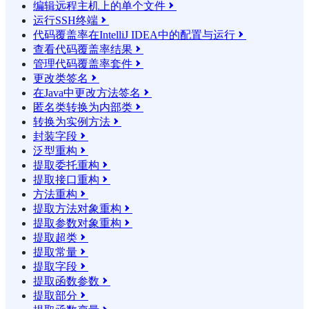
编辑远程主机上的单个文件

运行SSH终端

代码覆盖率在IntelliJ IDEA中的配置与运行

查看代码覆盖率结果

管理代码覆盖率套件

更改类签名

在Java中更改方法签名

匿名类转换为内部类

转换为实例方法

封装字段

泛型重构

提取委托重构

提取接口重构

方法重构

提取方法对象重构

提取参数对象重构

提取超类

提取常量

提取字段

提取函数参数

提取部分
