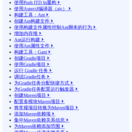
使用Push ITD In重构

使用AspectJ编译器（ajc）

构建工具：Ant

创建Ant构建文件

使用构建文件属性控制Ant脚本的行为

增加内存堆

Ant运行构建

使用Ant属性文件

构建工具：Gant

创建Gradle项目

使用Gradle项目

运行 Gradle 任务

调试Gradle任务

为Gradle任务分配快捷方式

为Gradle任务配置运行触发器

创建Maven项目

配置多模块Maven项目

将常规项目转换为Maven项目

添加Maven依赖项

集中Maven依赖关系信息

为Maven依赖添加范围
