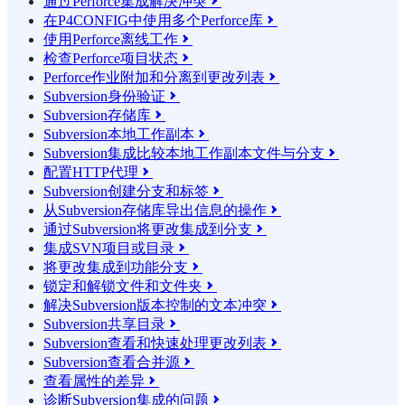
通过Perforce集成解决冲突

在P4CONFIG中使用多个Perforce库

使用Perforce离线工作

检查Perforce项目状态

Perforce作业附加和分离到更改列表

Subversion身份验证

Subversion存储库

Subversion本地工作副本

Subversion集成比较本地工作副本文件与分支

配置HTTP代理

Subversion创建分支和标签

从Subversion存储库导出信息的操作

通过Subversion将更改集成到分支

集成SVN项目或目录

将更改集成到功能分支

锁定和解锁文件和文件夹

解决Subversion版本控制的文本冲突

Subversion共享目录

Subversion查看和快速处理更改列表

Subversion查看合并源

查看属性的差异

诊断Subversion集成的问题
