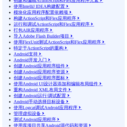
创建和编辑ActionScript和Flex应用程序元素

使用IntelliJ IDEA构建配置

模块化应用程序配置依赖项

构建ActionScript和Flex应用程序

运行和调试ActionScript和Flex应用程序

打包AIR应用程序

导入Adobe Flash Builder项目

使用FlexUnit测试ActionScript和Flex应用程序

特定于ActionScript的重构

Android支持

Android开发入门

创建Android应用程序组件

创建Android应用程序资源

创建Android应用程序图标

使用Android UI设计器添加和编辑布局组件

重构Android XML布局文件

创建Android运行/调试配置

Android手动选择目标设备

使用Logcat调试Android应用程序

管理虚拟设备

测试Android应用程序

使用库项目共享Android源代码和资源
