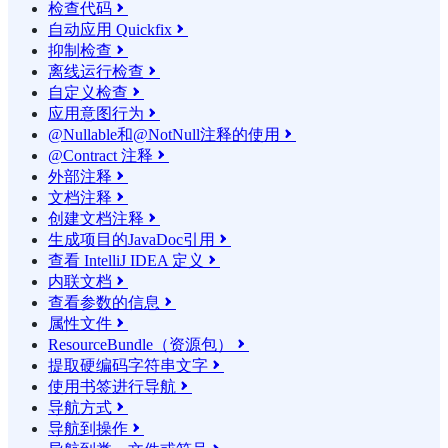
检查代码

自动应用 Quickfix

抑制检查

离线运行检查

自定义检查

应用意图行为

@Nullable和@NotNull注释的使用

@Contract 注释

外部注释

文档注释

创建文档注释

生成项目的JavaDoc引用

查看 IntelliJ IDEA 定义

内联文档

查看参数的信息

属性文件

ResourceBundle（资源包）

提取硬编码字符串文字

使用书签进行导航

导航方式

导航到操作
