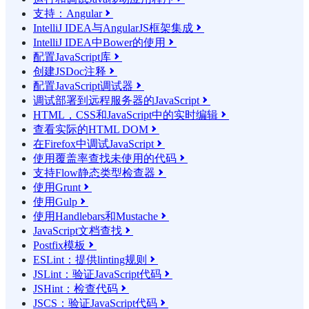
支持：Angular

IntelliJ IDEA与AngularJS框架集成

IntelliJ IDEA中Bower的使用

配置JavaScript库

创建JSDoc注释

配置JavaScript调试器

调试部署到远程服务器的JavaScript

HTML，CSS和JavaScript中的实时编辑

查看实际的HTML DOM

在Firefox中调试JavaScript

使用覆盖率查找未使用的代码

支持Flow静态类型检查器

使用Grunt

使用Gulp

使用Handlebars和Mustache

JavaScript文档查找

Postfix模板

ESLint：提供linting规则

JSLint：验证JavaScript代码

JSHint：检查代码

JSCS：验证JavaScript代码
