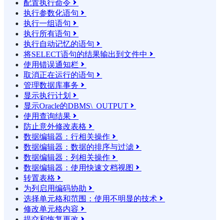
配置执行命令

执行参数化语句

执行一组语句

执行所有语句

执行自动记忆的语句

将SELECT语句的结果输​​出到文件中

使用错误通知栏

取消正在运行的语句

管理数据库事务

显示执行计划

显示Oracle的DBMS\_OUTPUT

使用查询结果

防止意外修改表格

数据编辑器：行相关操作

数据编辑器：数据的排序与过滤

数据编辑器：列相关操作

数据编辑器：使用快速文档视图

转置表格

为列启用编码协助

选择单元格和范围：使用不明显的技术

修改单元格内容

提交和恢复更改
