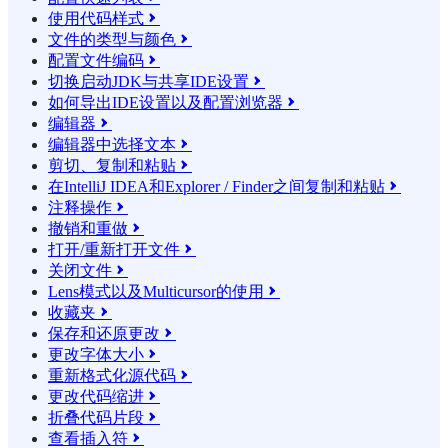
使用代码样式

文件的类型与颜色

配置文件编码

切换启动JDK与共享IDE设置

如何导出IDE设置以及配置浏览器

编辑器

编辑器中选择文本

剪切、复制和粘贴

在IntelliJ IDEA和Explorer / Finder之间复制和粘贴

注释操作

撤销和重做

打开/重新打开文件

关闭文件

Lens模式以及Multicursor的使用

收藏夹

保存和还原更改

更改字体大小

重新格式化源代码

更改代码缩进

折叠代码片段

查看插入符
