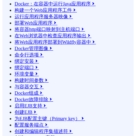
Docker：在容器中运行Java应用程序

构建一个Web应用程序工件

运行应用程序服务器映像

部署Web应用程序

将容器http端口映射到主机端口

在Web浏览器中检查应用程序输出

将Web应用程序部署到Wildfly容器中

Docker管理图像

命令行选项

绑定安装

绑定端口

环境变量

构建时间参数

与容器交互

Docker组成

Docker故障排除

启用EJB支持

创建EJB

为EJB配置主键（Primary key）

配置服务端点

创建和编辑程序集描述符
