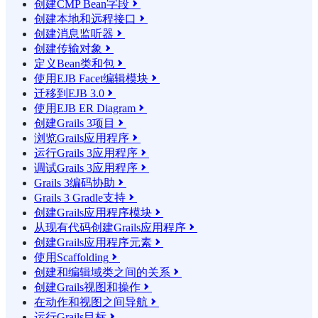
创建CMP Bean字段

创建本地和远程接口

创建消息监听器

创建传输对象

定义Bean类和包

使用EJB Facet编辑模块

迁移到EJB 3.0

使用EJB ER Diagram

创建Grails 3项目

浏览Grails应用程序

运行Grails 3应用程序

调试Grails 3应用程序

Grails 3编码协助

Grails 3 Gradle支持

创建Grails应用程序模块

从现有代码创建Grails应用程序

创建Grails应用程序元素

使用Scaffolding

创建和编辑域类之间的关系

创建Grails视图和操作

在动作和视图之间导航

运行Grails目标
