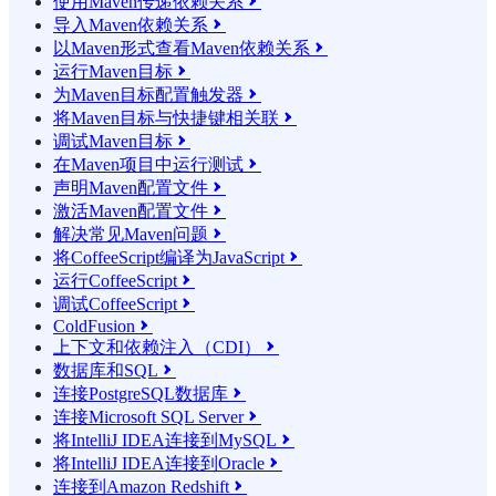
使用Maven传递依赖关系

导入Maven依赖关系

以Maven形式查看Maven依赖关系

运行Maven目标

为Maven目标配置触发器

将Maven目标与快捷键相关联

调试Maven目标

在Maven项目中运行测试

声明Maven配置文件

激活Maven配置文件

解决常见Maven问题

将CoffeeScript编译为JavaScript

运行CoffeeScript

调试CoffeeScript

ColdFusion

上下文和依赖注入（CDI）

数据库和SQL

连接PostgreSQL数据库

连接Microsoft SQL Server

将IntelliJ IDEA连接到MySQL

将IntelliJ IDEA连接到Oracle

连接到Amazon Redshift
