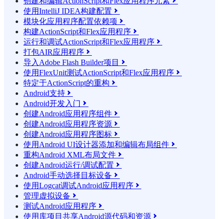
创建和编辑ActionScript和Flex应用程序元素

使用IntelliJ IDEA构建配置

模块化应用程序配置依赖项

构建ActionScript和Flex应用程序

运行和调试ActionScript和Flex应用程序

打包AIR应用程序

导入Adobe Flash Builder项目

使用FlexUnit测试ActionScript和Flex应用程序

特定于ActionScript的重构

Android支持

Android开发入门

创建Android应用程序组件

创建Android应用程序资源

创建Android应用程序图标

使用Android UI设计器添加和编辑布局组件

重构Android XML布局文件

创建Android运行/调试配置

Android手动选择目标设备

使用Logcat调试Android应用程序

管理虚拟设备

测试Android应用程序

使用库项目共享Android源代码和资源
