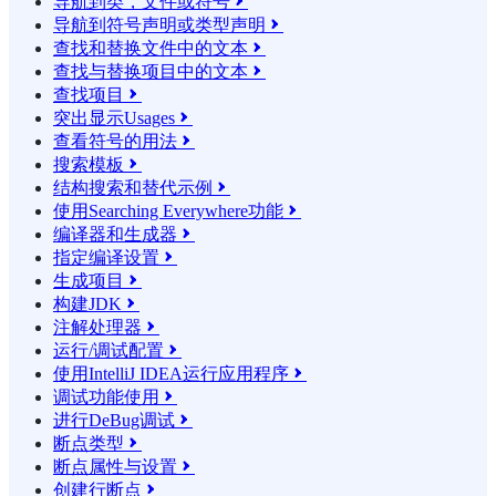
导航到类，文件或符号

导航到符号声明或类型声明

查找和替换文件中的文本

查找与替换项目中的文本

查找项目

突出显示Usages

查看符号的用法

搜索模板

结构搜索和替代示例

使用Searching Everywhere功能

编译器和生成器

指定编译设置

生成项目

构建JDK

注解处理器

运行/调试配置

使用IntelliJ IDEA运行应用程序

调试功能使用

进行DeBug调试

断点类型

断点属性与设置

创建行断点
