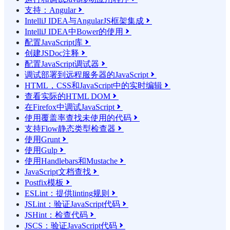
支持：Angular

IntelliJ IDEA与AngularJS框架集成

IntelliJ IDEA中Bower的使用

配置JavaScript库

创建JSDoc注释

配置JavaScript调试器

调试部署到远程服务器的JavaScript

HTML，CSS和JavaScript中的实时编辑

查看实际的HTML DOM

在Firefox中调试JavaScript

使用覆盖率查找未使用的代码

支持Flow静态类型检查器

使用Grunt

使用Gulp

使用Handlebars和Mustache

JavaScript文档查找

Postfix模板

ESLint：提供linting规则

JSLint：验证JavaScript代码

JSHint：检查代码

JSCS：验证JavaScript代码
