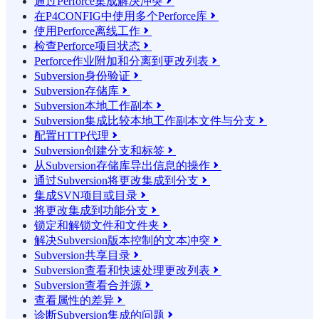
通过Perforce集成解决冲突

在P4CONFIG中使用多个Perforce库

使用Perforce离线工作

检查Perforce项目状态

Perforce作业附加和分离到更改列表

Subversion身份验证

Subversion存储库

Subversion本地工作副本

Subversion集成比较本地工作副本文件与分支

配置HTTP代理

Subversion创建分支和标签

从Subversion存储库导出信息的操作

通过Subversion将更改集成到分支

集成SVN项目或目录

将更改集成到功能分支

锁定和解锁文件和文件夹

解决Subversion版本控制的文本冲突

Subversion共享目录

Subversion查看和快速处理更改列表

Subversion查看合并源

查看属性的差异

诊断Subversion集成的问题
