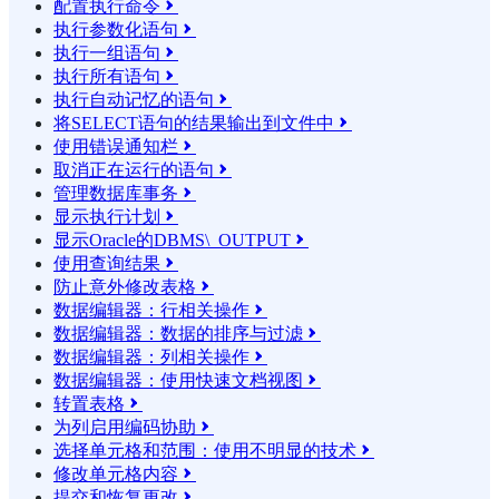
配置执行命令

执行参数化语句

执行一组语句

执行所有语句

执行自动记忆的语句

将SELECT语句的结果输​​出到文件中

使用错误通知栏

取消正在运行的语句

管理数据库事务

显示执行计划

显示Oracle的DBMS\_OUTPUT

使用查询结果

防止意外修改表格

数据编辑器：行相关操作

数据编辑器：数据的排序与过滤

数据编辑器：列相关操作

数据编辑器：使用快速文档视图

转置表格

为列启用编码协助

选择单元格和范围：使用不明显的技术

修改单元格内容

提交和恢复更改
