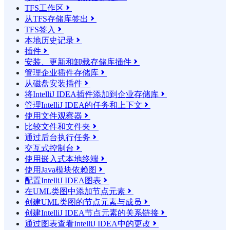
TFS工作区

从TFS存储库签出

TFS签入

本地历史记录

插件

安装、更新和卸载存储库插件

管理企业插件存储库

从磁盘安装插件

将IntelliJ IDEA插件添加到企业存储库

管理IntelliJ IDEA的任务和上下文

使用文件观察器

比较文件和文件夹

通过后台执行任务

交互式控制台

使用嵌入式本地终端

使用Java模块依赖图

配置IntelliJ IDEA图表

在UML类图中添加节点元素

创建UML类图的节点元素与成员

创建IntelliJ IDEA节点元素的关系链接

通过图表查看IntelliJ IDEA中的更改
