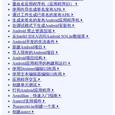
重命名应用程序包（应用程序ID）

使用向导生成签名发布APK

通过工件生成已签名的发布APK

生成未签名的发布Android应用程序包

在调试模式下生成Android安装包

Android 禁止资源压缩

从IntelliJ IDEA访问Android SQLite数据库

Android开发的先决条件

新建Android项目

导入现有的Android项目

Android项目结构

Android应用程序的构建和运行

使用Designer编辑UI布局

使用文本编辑器编辑UI布局

应用程序交互

创建单元测试

打包Android应用程序

Arquillian：快速入门指南

AspectJ支持插件

为aspectjrt.jar创建一个库

创建aspect
