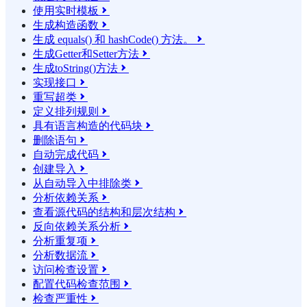
使用实时模板

生成构造函数

生成 equals() 和 hashCode() 方法。

生成Getter和Setter方法

生成toString()方法

实现接口

重写超类

定义排列规则

具有语言构造的代码块

删除语句

自动完成代码

创建导入

从自动导入中排除类

分析依赖关系

查看源代码的结构和层次结构

反向依赖关系分析

分析重复项

分析数据流

访问检查设置

配置代码检查范围

检查严重性
