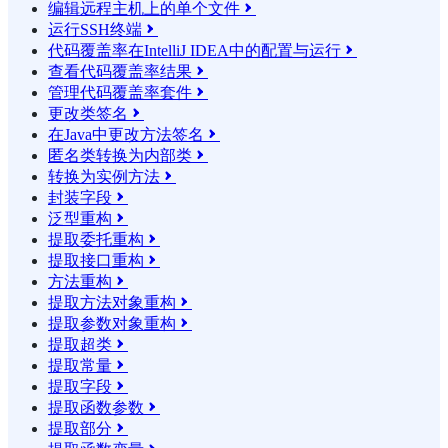
编辑远程主机上的单个文件

运行SSH终端

代码覆盖率在IntelliJ IDEA中的配置与运行

查看代码覆盖率结果

管理代码覆盖率套件

更改类签名

在Java中更改方法签名

匿名类转换为内部类

转换为实例方法

封装字段

泛型重构

提取委托重构

提取接口重构

方法重构

提取方法对象重构

提取参数对象重构

提取超类

提取常量

提取字段

提取函数参数

提取部分
