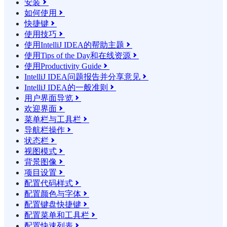
安装

如何使用

快捷键

使用技巧

使用IntelliJ IDEA的帮助主题

使用Tips of the Day和在线资源

使用Productivity Guide

IntelliJ IDEA问题报告并分享意见

IntelliJ IDEA的一般准则

用户界面导览

欢迎界面

菜单栏与工具栏

导航栏操作

状态栏

视图模式

背景图像

项目设置

配置代码样式

配置颜色与字体

配置键盘快捷键

配置菜单和工具栏

配置快速列表
