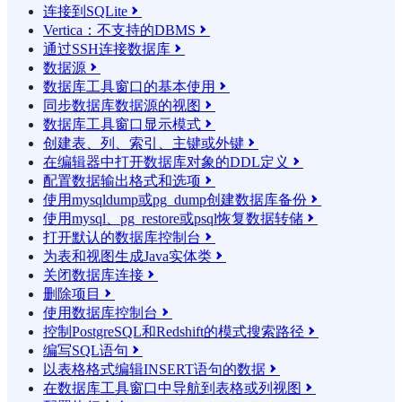
连接到SQLite

Vertica：不支持的DBMS

通过SSH连接数据库

数据源

数据库工具窗口的基本使用

同步数据库数据源的视图

数据库工具窗口显示模式

创建表、列、索引、主键或外键

在编辑器中打开数据库对象的DDL定义

配置数据输出格式和选项

使用mysqldump或pg_dump创建数据库备份

使用mysql、pg_restore或psql恢复数据转储

打开默认的数据库控制台

为表和视图生成Java实体类

关闭数据库连接

删除项目

使用数据库控制台

控制PostgreSQL和Redshift的模式搜索路径

编写SQL语句

以表格格式编辑INSERT语句的数据

在数据库工具窗口中导航到表格或列视图
