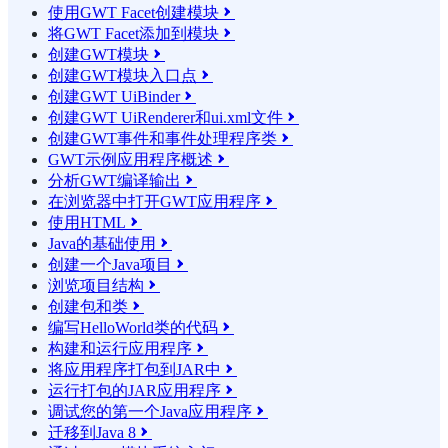
使用GWT Facet创建模块

将GWT Facet添加到模块

创建GWT模块

创建GWT模块入口点

创建GWT UiBinder

创建GWT UiRenderer和ui.xml文件

创建GWT事件和事件处理程序类

GWT示例应用程序概述

分析GWT编译输出

在浏览器中打开GWT应用程序

使用HTML

Java的基础使用

创建一个Java项目

浏览项目结构

创建包和类

编写HelloWorld类的代码

构建和运行应用程序

将应用程序打包到JAR中

运行打包的JAR应用程序

调试您的第一个Java应用程序

迁移到Java 8
