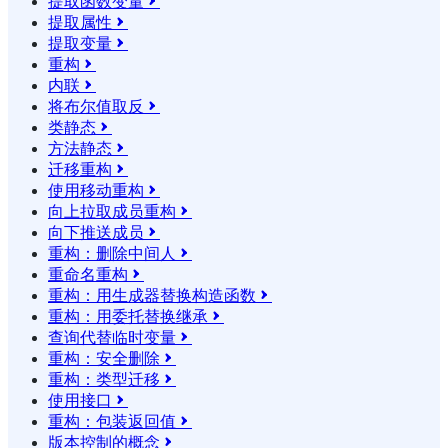
提取函数变量

提取属性

提取变量

重构

内联

将布尔值取反

类静态

方法静态

迁移重构

使用移动重构

向上拉取成员重构

向下推送成员

重构：删除中间人

重命名重构

重构：用生成器替换构造函数

重构：用委托替换继承

查询代替临时变量

重构：安全删除

重构：类型迁移

使用接口

重构：包装返回值

版本控制的概念
