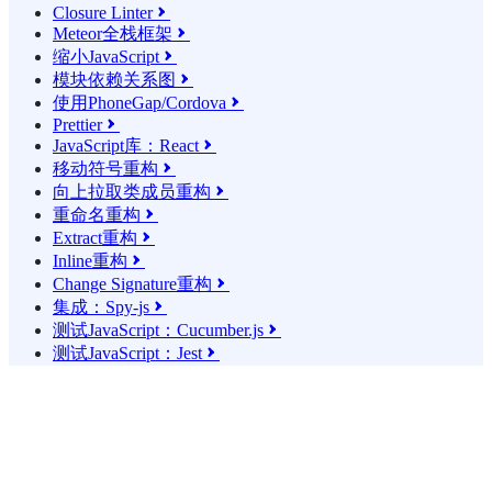
Closure Linter

Meteor全栈框架

缩小JavaScript

模块依赖关系图

使用PhoneGap/Cordova

Prettier

JavaScript库：React

移动符号重构

向上拉取类成员重构

重命名重构

Extract重构

Inline重构

Change Signature重构

集成：Spy-js

测试JavaScript：Cucumber.js

测试JavaScript：Jest
