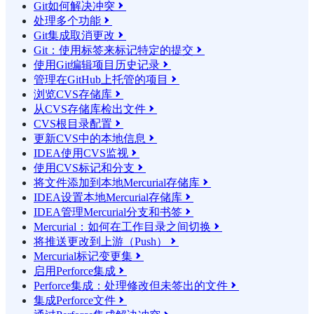
Git如何解决冲突

处理多个功能

Git集成取消更改

Git：使用标签来标记特定的提交

使用Git编辑项目历史记录

管理在GitHub上托管的项目

浏览CVS存储库

从CVS存储库检出文件

CVS根目录配置

更新CVS中的本地信息

IDEA使用CVS监视

使用CVS标记和分支

将文件添加到本地Mercurial存储库

IDEA设置本地Mercurial存储库

IDEA管理Mercurial分支和书签

Mercurial：如何在工作目录之间切换

将推送更改到上游（Push）

Mercurial标记变更集

启用Perforce集成

Perforce集成：处理修改但未签出的文件

集成Perforce文件
