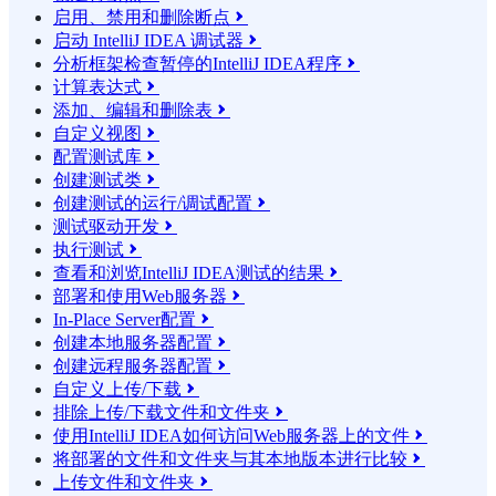
启用、禁用和删除断点

启动 IntelliJ IDEA 调试器

分析框架检查暂停的IntelliJ IDEA程序

计算表达式

添加、编辑和删除表

自定义视图

配置测试库

创建测试类

创建测试的运行/调试配置

测试驱动开发

执行测试

查看和浏览IntelliJ IDEA测试的结果

部署和使用Web服务器

In-Place Server配置

创建本地服务器配置

创建远程服务器配置

自定义上传/下载

排除上传/下载文件和文件夹

使用IntelliJ IDEA如何访问Web服务器上的文件

将部署的文件和文件夹与其本地版本进行比较

上传文件和文件夹
