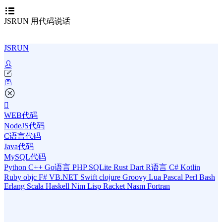
JSRUN 用代码说话
JSRUN
WEB代码
NodeJS代码
C语言代码
Java代码
MySQL代码
Python
C++
Go语言
PHP
SQLite
Rust
Dart
R语言
C#
Kotlin
Ruby
objc
F#
VB.NET
Swift
clojure
Groovy
Lua
Pascal
Perl
Bash
Erlang
Scala
Haskell
Nim
Lisp
Racket
Nasm
Fortran