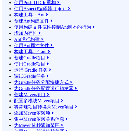
使用Push ITD In重构

使用AspectJ编译器（ajc）

构建工具：Ant

创建Ant构建文件

使用构建文件属性控制Ant脚本的行为

增加内存堆

Ant运行构建

使用Ant属性文件

构建工具：Gant

创建Gradle项目

使用Gradle项目

运行 Gradle 任务

调试Gradle任务

为Gradle任务分配快捷方式

为Gradle任务配置运行触发器

创建Maven项目

配置多模块Maven项目

将常规项目转换为Maven项目

添加Maven依赖项

集中Maven依赖关系信息

为Maven依赖添加范围
