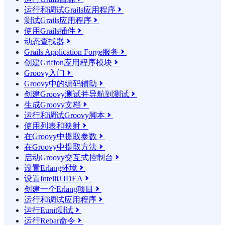
运行和调试Grails应用程序

测试Grails应用程序

使用Grails插件

动态查找器

Grails Application Forge服务

创建Griffon应用程序模块

Groovy入门

Groovy中的编码辅助

创建Groovy测试并导航到测试

生成Groovy文档

运行和调试Groovy脚本

使用列表和映射

在Groovy中提取参数

在Groovy中提取方法

启动Groovy交互式控制台

设置Erlang环境

设置IntelliJ IDEA

创建一个Erlang项目

运行和调试应用程序

运行Eunit测试

运行Rebar命令
