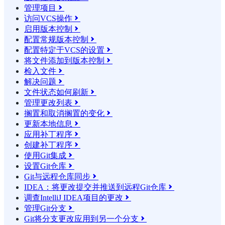
管理项目

访问VCS操作

启用版本控制

配置常规版本控制

配置特定于VCS的设置

将文件添加到版本控制

检入文件

解决问题

文件状态如何刷新

管理更改列表

搁置和取消搁置的变化

更新本地信息

应用补丁程序

创建补丁程序

使用Git集成

设置Git仓库

Git与远程仓库同步

IDEA：将更改提交并推送到远程Git仓库

调查IntelliJ IDEA项目的更改

管理Git分支

Git将分支更改应用到另一个分支
