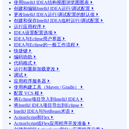
使用IntelliJ IDEA结构视图浏览图图表

创建和编辑IntelliJ IDEA运行/调试配置

更改IntelliJ IDEA运行/调试配置的默认值

创建和保存IntelliJ IDEA临时运行/调试配置

运行应用程序

IDEA设置配置选项

IDEA与Eclipse用户界面

IDEA与Eclipse的一般工作流程

快捷键

编码协助

代码格式

运行和重新加载更改

调试

应用程序服务器

使用构建工具（Maven / Gradle）

配置 VCS 根

将Eclipse项目导入到IntelliJ IDEA

将IntelliJ IDEA项目导出到Eclipse

IntelliJ IDEA与NetBeans术语

ActionScript和Flex

ActionScript或Flex应用程序开发准备
