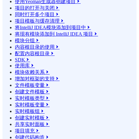
使用Yeoman生成器创建项目

项目的打开与关闭

同时打开多个项目

项目模板与缓存清理

将IntelliJ IDEA模块添加到项目中

将现有模块添加到 IntelliJ IDEA 项目

模块分组

内容根目录的使用

配置内容根目录

SDK

使用库

模块依赖关系

增加对框架的支持

文件模板变量

创建文件模板

实时模板类型

实时模板变量

实时模板组

创建实时模板

共享实时面板

项目填充

创建代码构造
