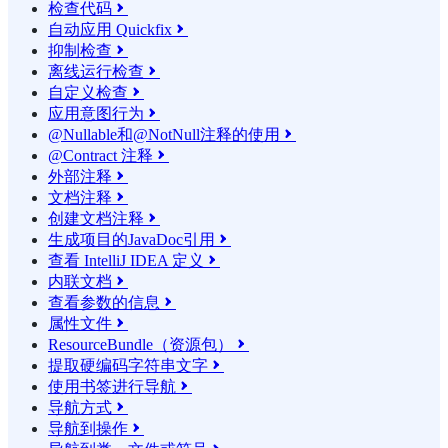
检查代码

自动应用 Quickfix

抑制检查

离线运行检查

自定义检查

应用意图行为

@Nullable和@NotNull注释的使用

@Contract 注释

外部注释

文档注释

创建文档注释

生成项目的JavaDoc引用

查看 IntelliJ IDEA 定义

内联文档

查看参数的信息

属性文件

ResourceBundle（资源包）

提取硬编码字符串文字

使用书签进行导航

导航方式

导航到操作
