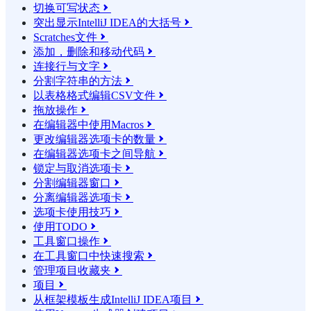
切换可写状态

突出显示IntelliJ IDEA的大括号

Scratches文件

添加，删除和移动代码

连接行与文字

分割字符串的方法

以表格格式编辑CSV文件

拖放操作

在编辑器中使用Macros

更改编辑器选项卡的数量

在编辑器选项卡之间导航

锁定与取消选项卡

分割编辑器窗口

分离编辑器选项卡

选项卡使用技巧

使用TODO

工具窗口操作

在工具窗口中快速搜索

管理项目收藏夹

项目

从框架模板生成IntelliJ IDEA项目
