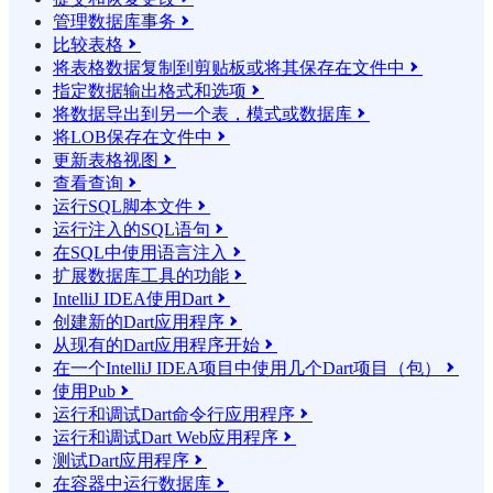
管理数据库事务

比较表格

将表格数据复制到剪贴板或将其保存在文件中

指定数据输出格式和选项

将数据导出到另一个表，模式或数据库

将LOB保存在文件中

更新表格视图

查看查询

运行SQL脚本文件

运行注入的SQL语句

在SQL中使用语言注入

扩展数据库工具的功能

IntelliJ IDEA使用Dart

创建新的Dart应用程序

从现有的Dart应用程序开始

在一个IntelliJ IDEA项目中使用几个Dart项目（包）

使用Pub

运行和调试Dart命令行应用程序

运行和调试Dart Web应用程序

测试Dart应用程序

在容器中运行数据库
