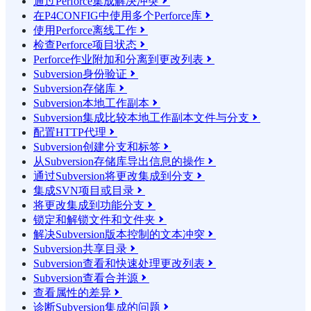
通过Perforce集成解决冲突

在P4CONFIG中使用多个Perforce库

使用Perforce离线工作

检查Perforce项目状态

Perforce作业附加和分离到更改列表

Subversion身份验证

Subversion存储库

Subversion本地工作副本

Subversion集成比较本地工作副本文件与分支

配置HTTP代理

Subversion创建分支和标签

从Subversion存储库导出信息的操作

通过Subversion将更改集成到分支

集成SVN项目或目录

将更改集成到功能分支

锁定和解锁文件和文件夹

解决Subversion版本控制的文本冲突

Subversion共享目录

Subversion查看和快速处理更改列表

Subversion查看合并源

查看属性的差异

诊断Subversion集成的问题
