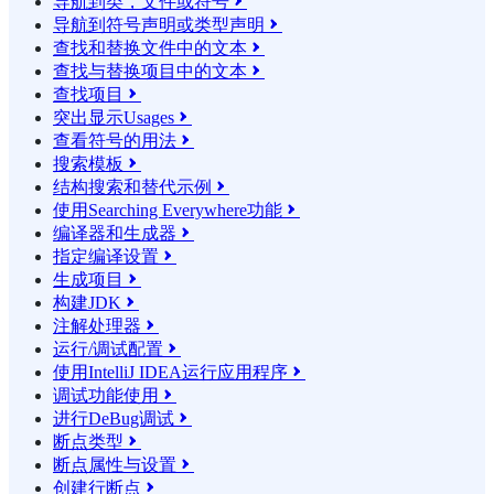
导航到类，文件或符号

导航到符号声明或类型声明

查找和替换文件中的文本

查找与替换项目中的文本

查找项目

突出显示Usages

查看符号的用法

搜索模板

结构搜索和替代示例

使用Searching Everywhere功能

编译器和生成器

指定编译设置

生成项目

构建JDK

注解处理器

运行/调试配置

使用IntelliJ IDEA运行应用程序

调试功能使用

进行DeBug调试

断点类型

断点属性与设置

创建行断点
