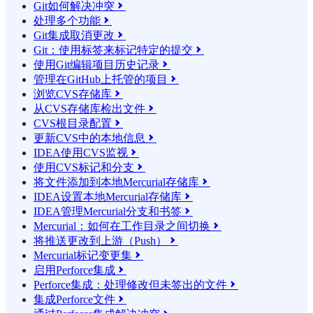
Git如何解决冲突

处理多个功能

Git集成取消更改

Git：使用标签来标记特定的提交

使用Git编辑项目历史记录

管理在GitHub上托管的项目

浏览CVS存储库

从CVS存储库检出文件

CVS根目录配置

更新CVS中的本地信息

IDEA使用CVS监视

使用CVS标记和分支

将文件添加到本地Mercurial存储库

IDEA设置本地Mercurial存储库

IDEA管理Mercurial分支和书签

Mercurial：如何在工作目录之间切换

将推送更改到上游（Push）

Mercurial标记变更集

启用Perforce集成

Perforce集成：处理修改但未签出的文件

集成Perforce文件
