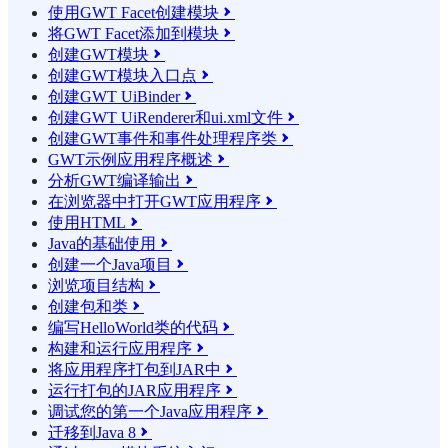
使用GWT Facet创建模块

将GWT Facet添加到模块

创建GWT模块

创建GWT模块入口点

创建GWT UiBinder

创建GWT UiRenderer和ui.xml文件

创建GWT事件和事件处理程序类

GWT示例应用程序概述

分析GWT编译输出

在浏览器中打开GWT应用程序

使用HTML

Java的基础使用

创建一个Java项目

浏览项目结构

创建包和类

编写HelloWorld类的代码

构建和运行应用程序

将应用程序打包到JAR中

运行打包的JAR应用程序

调试您的第一个Java应用程序

迁移到Java 8
