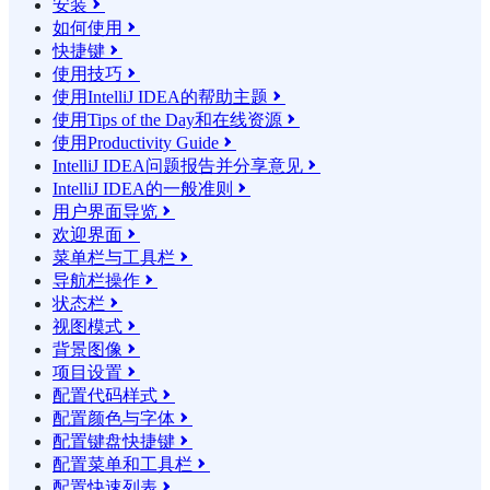
安装

如何使用

快捷键

使用技巧

使用IntelliJ IDEA的帮助主题

使用Tips of the Day和在线资源

使用Productivity Guide

IntelliJ IDEA问题报告并分享意见

IntelliJ IDEA的一般准则

用户界面导览

欢迎界面

菜单栏与工具栏

导航栏操作

状态栏

视图模式

背景图像

项目设置

配置代码样式

配置颜色与字体

配置键盘快捷键

配置菜单和工具栏

配置快速列表
