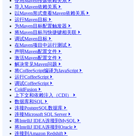
使用Maven传递依赖关系

导入Maven依赖关系

以Maven形式查看Maven依赖关系

运行Maven目标

为Maven目标配置触发器

将Maven目标与快捷键相关联

调试Maven目标

在Maven项目中运行测试

声明Maven配置文件

激活Maven配置文件

解决常见Maven问题

将CoffeeScript编译为JavaScript

运行CoffeeScript

调试CoffeeScript

ColdFusion

上下文和依赖注入（CDI）

数据库和SQL

连接PostgreSQL数据库

连接Microsoft SQL Server

将IntelliJ IDEA连接到MySQL

将IntelliJ IDEA连接到Oracle

连接到Amazon Redshift
