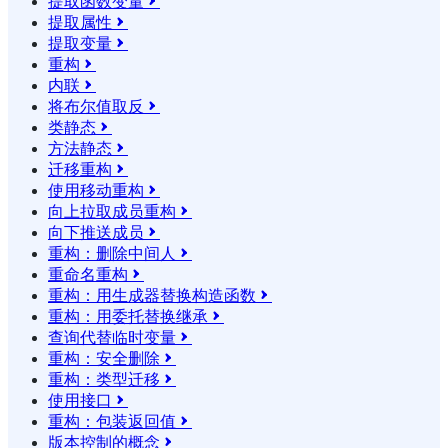
提取函数变量

提取属性

提取变量

重构

内联

将布尔值取反

类静态

方法静态

迁移重构

使用移动重构

向上拉取成员重构

向下推送成员

重构：删除中间人

重命名重构

重构：用生成器替换构造函数

重构：用委托替换继承

查询代替临时变量

重构：安全删除

重构：类型迁移

使用接口

重构：包装返回值

版本控制的概念
