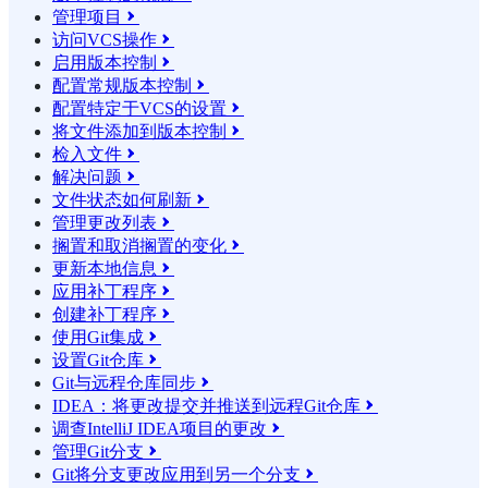
管理项目

访问VCS操作

启用版本控制

配置常规版本控制

配置特定于VCS的设置

将文件添加到版本控制

检入文件

解决问题

文件状态如何刷新

管理更改列表

搁置和取消搁置的变化

更新本地信息

应用补丁程序

创建补丁程序

使用Git集成

设置Git仓库

Git与远程仓库同步

IDEA：将更改提交并推送到远程Git仓库

调查IntelliJ IDEA项目的更改

管理Git分支

Git将分支更改应用到另一个分支
