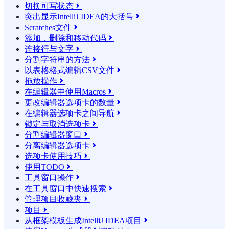
切换可写状态

突出显示IntelliJ IDEA的大括号

Scratches文件

添加，删除和移动代码

连接行与文字

分割字符串的方法

以表格格式编辑CSV文件

拖放操作

在编辑器中使用Macros

更改编辑器选项卡的数量

在编辑器选项卡之间导航

锁定与取消选项卡

分割编辑器窗口

分离编辑器选项卡

选项卡使用技巧

使用TODO

工具窗口操作

在工具窗口中快速搜索

管理项目收藏夹

项目

从框架模板生成IntelliJ IDEA项目
