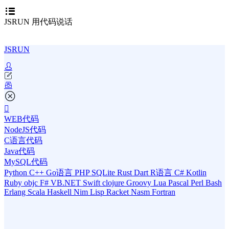
JSRUN 用代码说话
JSRUN
WEB代码
NodeJS代码
C语言代码
Java代码
MySQL代码
Python
C++
Go语言
PHP
SQLite
Rust
Dart
R语言
C#
Kotlin
Ruby
objc
F#
VB.NET
Swift
clojure
Groovy
Lua
Pascal
Perl
Bash
Erlang
Scala
Haskell
Nim
Lisp
Racket
Nasm
Fortran