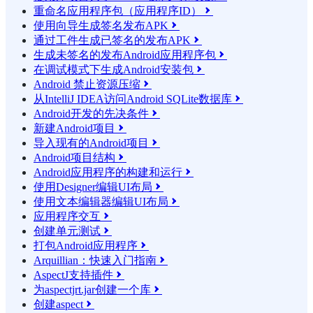
重命名应用程序包（应用程序ID）

使用向导生成签名发布APK

通过工件生成已签名的发布APK

生成未签名的发布Android应用程序包

在调试模式下生成Android安装包

Android 禁止资源压缩

从IntelliJ IDEA访问Android SQLite数据库

Android开发的先决条件

新建Android项目

导入现有的Android项目

Android项目结构

Android应用程序的构建和运行

使用Designer编辑UI布局

使用文本编辑器编辑UI布局

应用程序交互

创建单元测试

打包Android应用程序

Arquillian：快速入门指南

AspectJ支持插件

为aspectjrt.jar创建一个库

创建aspect
