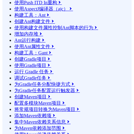
使用Push ITD In重构

使用AspectJ编译器（ajc）

构建工具：Ant

创建Ant构建文件

使用构建文件属性控制Ant脚本的行为

增加内存堆

Ant运行构建

使用Ant属性文件

构建工具：Gant

创建Gradle项目

使用Gradle项目

运行 Gradle 任务

调试Gradle任务

为Gradle任务分配快捷方式

为Gradle任务配置运行触发器

创建Maven项目

配置多模块Maven项目

将常规项目转换为Maven项目

添加Maven依赖项

集中Maven依赖关系信息

为Maven依赖添加范围
