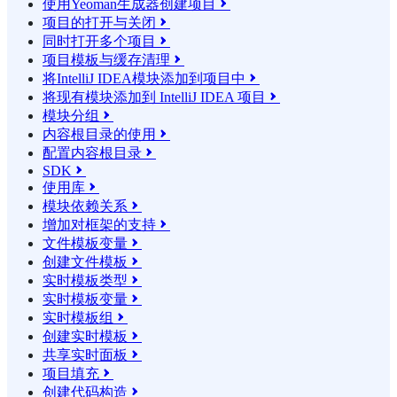
使用Yeoman生成器创建项目

项目的打开与关闭

同时打开多个项目

项目模板与缓存清理

将IntelliJ IDEA模块添加到项目中

将现有模块添加到 IntelliJ IDEA 项目

模块分组

内容根目录的使用

配置内容根目录

SDK

使用库

模块依赖关系

增加对框架的支持

文件模板变量

创建文件模板

实时模板类型

实时模板变量

实时模板组

创建实时模板

共享实时面板

项目填充

创建代码构造
