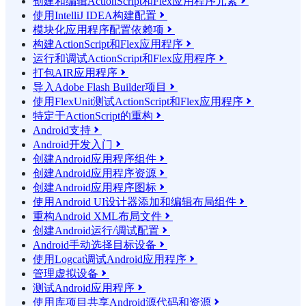
创建和编辑ActionScript和Flex应用程序元素

使用IntelliJ IDEA构建配置

模块化应用程序配置依赖项

构建ActionScript和Flex应用程序

运行和调试ActionScript和Flex应用程序

打包AIR应用程序

导入Adobe Flash Builder项目

使用FlexUnit测试ActionScript和Flex应用程序

特定于ActionScript的重构

Android支持

Android开发入门

创建Android应用程序组件

创建Android应用程序资源

创建Android应用程序图标

使用Android UI设计器添加和编辑布局组件

重构Android XML布局文件

创建Android运行/调试配置

Android手动选择目标设备

使用Logcat调试Android应用程序

管理虚拟设备

测试Android应用程序

使用库项目共享Android源代码和资源
