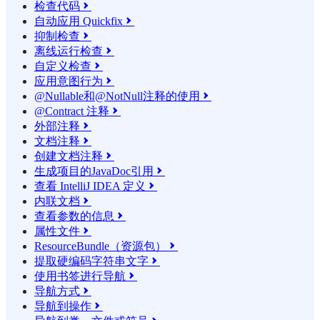
检查代码

自动应用 Quickfix

抑制检查

离线运行检查

自定义检查

应用意图行为

@Nullable和@NotNull注释的使用

@Contract 注释

外部注释

文档注释

创建文档注释

生成项目的JavaDoc引用

查看 IntelliJ IDEA 定义

内联文档

查看参数的信息

属性文件

ResourceBundle（资源包）

提取硬编码字符串文字

使用书签进行导航

导航方式

导航到操作
