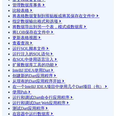
管理数据库事务

比较表格

将表格数据复制到剪贴板或将其保存在文件中

指定数据输出格式和选项

将数据导出到另一个表，模式或数据库

将LOB保存在文件中

更新表格视图

查看查询

运行SQL脚本文件

运行注入的SQL语句

在SQL中使用语言注入

扩展数据库工具的功能

IntelliJ IDEA使用Dart

创建新的Dart应用程序

从现有的Dart应用程序开始

在一个IntelliJ IDEA项目中使用几个Dart项目（包）

使用Pub

运行和调试Dart命令行应用程序

运行和调试Dart Web应用程序

测试Dart应用程序

在容器中运行数据库
