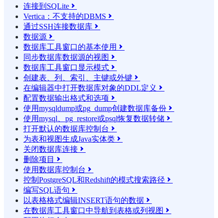
连接到SQLite

Vertica：不支持的DBMS

通过SSH连接数据库

数据源

数据库工具窗口的基本使用

同步数据库数据源的视图

数据库工具窗口显示模式

创建表、列、索引、主键或外键

在编辑器中打开数据库对象的DDL定义

配置数据输出格式和选项

使用mysqldump或pg_dump创建数据库备份

使用mysql、pg_restore或psql恢复数据转储

打开默认的数据库控制台

为表和视图生成Java实体类

关闭数据库连接

删除项目

使用数据库控制台

控制PostgreSQL和Redshift的模式搜索路径

编写SQL语句

以表格格式编辑INSERT语句的数据

在数据库工具窗口中导航到表格或列视图
