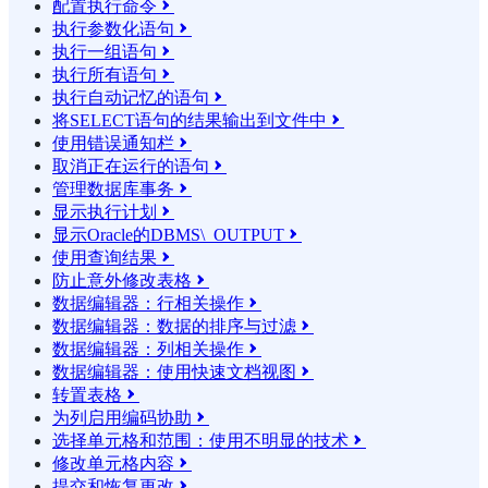
配置执行命令

执行参数化语句

执行一组语句

执行所有语句

执行自动记忆的语句

将SELECT语句的结果输​​出到文件中

使用错误通知栏

取消正在运行的语句

管理数据库事务

显示执行计划

显示Oracle的DBMS\_OUTPUT

使用查询结果

防止意外修改表格

数据编辑器：行相关操作

数据编辑器：数据的排序与过滤

数据编辑器：列相关操作

数据编辑器：使用快速文档视图

转置表格

为列启用编码协助

选择单元格和范围：使用不明显的技术

修改单元格内容

提交和恢复更改
