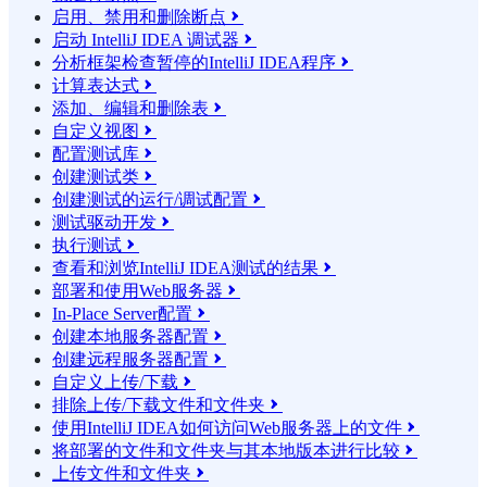
启用、禁用和删除断点

启动 IntelliJ IDEA 调试器

分析框架检查暂停的IntelliJ IDEA程序

计算表达式

添加、编辑和删除表

自定义视图

配置测试库

创建测试类

创建测试的运行/调试配置

测试驱动开发

执行测试

查看和浏览IntelliJ IDEA测试的结果

部署和使用Web服务器

In-Place Server配置

创建本地服务器配置

创建远程服务器配置

自定义上传/下载

排除上传/下载文件和文件夹

使用IntelliJ IDEA如何访问Web服务器上的文件

将部署的文件和文件夹与其本地版本进行比较

上传文件和文件夹
