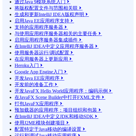
通过Java 9模块系统入门

将版权配置文件与范围相关联

生成和更新IntelliJ IDEA版权声明

启用Java EE应用程序支持

支持的应用程序服务器

与使用应用程序服务器相关的主要任务

启用应用程序服务器集成插件

在IntelliJ IDEA中定义应用程序服务器

使用服务器运行/调试配置

在应用服务器上更新应用

Heroku入门

Google App Engine入门

开发Java EE应用程序

开发前的准备工作

开发JavaFX Hello World应用程序：编码示例

在JavaFX Scene Builder中打开FXML文件

打包JavaFX应用程序

预加载器的应用程序：项目组织和包装

在IntelliJ IDEA中定义JDK和移动SDK

使用J2ME模块创建项目

配置特定于Java移动的编译设置

运行和调试Java移动应用程序
