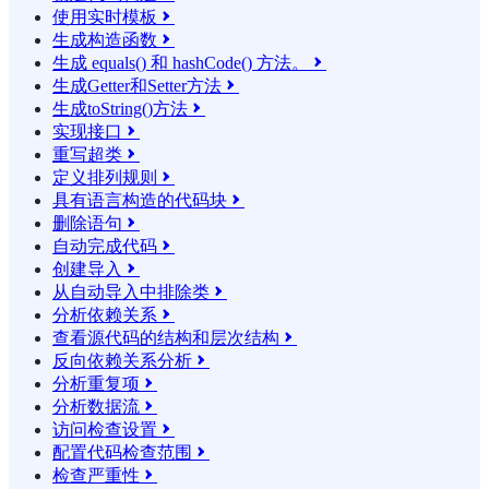
使用实时模板

生成构造函数

生成 equals() 和 hashCode() 方法。

生成Getter和Setter方法

生成toString()方法

实现接口

重写超类

定义排列规则

具有语言构造的代码块

删除语句

自动完成代码

创建导入

从自动导入中排除类

分析依赖关系

查看源代码的结构和层次结构

反向依赖关系分析

分析重复项

分析数据流

访问检查设置

配置代码检查范围

检查严重性
