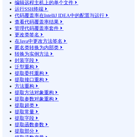
编辑远程主机上的单个文件

运行SSH终端

代码覆盖率在IntelliJ IDEA中的配置与运行

查看代码覆盖率结果

管理代码覆盖率套件

更改类签名

在Java中更改方法签名

匿名类转换为内部类

转换为实例方法

封装字段

泛型重构

提取委托重构

提取接口重构

方法重构

提取方法对象重构

提取参数对象重构

提取超类

提取常量

提取字段

提取函数参数

提取部分
