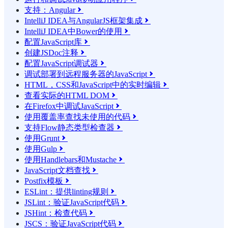
支持：Angular

IntelliJ IDEA与AngularJS框架集成

IntelliJ IDEA中Bower的使用

配置JavaScript库

创建JSDoc注释

配置JavaScript调试器

调试部署到远程服务器的JavaScript

HTML，CSS和JavaScript中的实时编辑

查看实际的HTML DOM

在Firefox中调试JavaScript

使用覆盖率查找未使用的代码

支持Flow静态类型检查器

使用Grunt

使用Gulp

使用Handlebars和Mustache

JavaScript文档查找

Postfix模板

ESLint：提供linting规则

JSLint：验证JavaScript代码

JSHint：检查代码

JSCS：验证JavaScript代码
