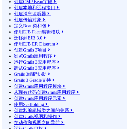
创建CMP Bean字段

创建本地和远程接口

创建消息监听器

创建传输对象

定义Bean类和包

使用EJB Facet编辑模块

迁移到EJB 3.0

使用EJB ER Diagram

创建Grails 3项目

浏览Grails应用程序

运行Grails 3应用程序

调试Grails 3应用程序

Grails 3编码协助

Grails 3 Gradle支持

创建Grails应用程序模块

从现有代码创建Grails应用程序

创建Grails应用程序元素

使用Scaffolding

创建和编辑域类之间的关系

创建Grails视图和操作

在动作和视图之间导航

运行Grails目标
