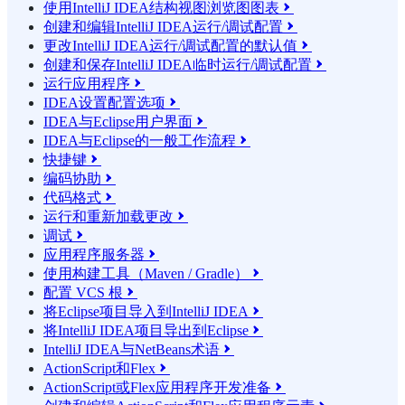
使用IntelliJ IDEA结构视图浏览图图表

创建和编辑IntelliJ IDEA运行/调试配置

更改IntelliJ IDEA运行/调试配置的默认值

创建和保存IntelliJ IDEA临时运行/调试配置

运行应用程序

IDEA设置配置选项

IDEA与Eclipse用户界面

IDEA与Eclipse的一般工作流程

快捷键

编码协助

代码格式

运行和重新加载更改

调试

应用程序服务器

使用构建工具（Maven / Gradle）

配置 VCS 根

将Eclipse项目导入到IntelliJ IDEA

将IntelliJ IDEA项目导出到Eclipse

IntelliJ IDEA与NetBeans术语

ActionScript和Flex

ActionScript或Flex应用程序开发准备
