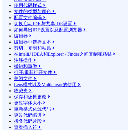
使用代码样式

文件的类型与颜色

配置文件编码

切换启动JDK与共享IDE设置

如何导出IDE设置以及配置浏览器

编辑器

编辑器中选择文本

剪切、复制和粘贴

在IntelliJ IDEA和Explorer / Finder之间复制和粘贴

注释操作

撤销和重做

打开/重新打开文件

关闭文件

Lens模式以及Multicursor的使用

收藏夹

保存和还原更改

更改字体大小

重新格式化源代码

更改代码缩进

折叠代码片段

查看插入符
