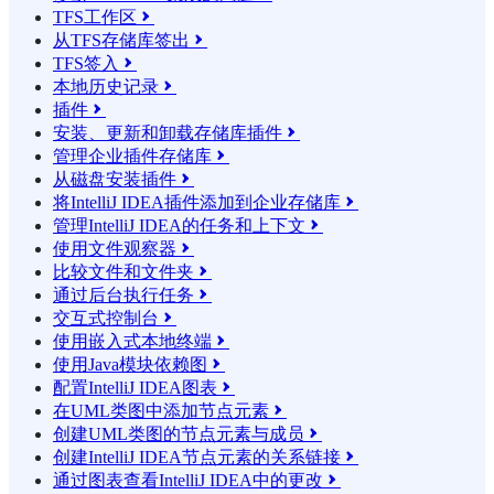
TFS工作区

从TFS存储库签出

TFS签入

本地历史记录

插件

安装、更新和卸载存储库插件

管理企业插件存储库

从磁盘安装插件

将IntelliJ IDEA插件添加到企业存储库

管理IntelliJ IDEA的任务和上下文

使用文件观察器

比较文件和文件夹

通过后台执行任务

交互式控制台

使用嵌入式本地终端

使用Java模块依赖图

配置IntelliJ IDEA图表

在UML类图中添加节点元素

创建UML类图的节点元素与成员

创建IntelliJ IDEA节点元素的关系链接

通过图表查看IntelliJ IDEA中的更改
