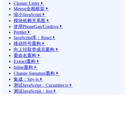
Closure Linter

Meteor全栈框架

缩小JavaScript

模块依赖关系图

使用PhoneGap/Cordova

Prettier

JavaScript库：React

移动符号重构

向上拉取类成员重构

重命名重构

Extract重构

Inline重构

Change Signature重构

集成：Spy-js

测试JavaScript：Cucumber.js

测试JavaScript：Jest
