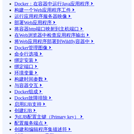
Docker：在容器中运行Java应用程序

构建一个Web应用程序工件

运行应用程序服务器映像

部署Web应用程序

将容器http端口映射到主机端口

在Web浏览器中检查应用程序输出

将Web应用程序部署到Wildfly容器中

Docker管理图像

命令行选项

绑定安装

绑定端口

环境变量

构建时间参数

与容器交互

Docker组成

Docker故障排除

启用EJB支持

创建EJB

为EJB配置主键（Primary key）

配置服务端点

创建和编辑程序集描述符
