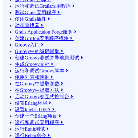
运行和调试Grails应用程序

测试Grails应用程序

使用Grails插件

动态查找器

Grails Application Forge服务

创建Griffon应用程序模块

Groovy入门

Groovy中的编码辅助

创建Groovy测试并导航到测试

生成Groovy文档

运行和调试Groovy脚本

使用列表和映射

在Groovy中提取参数

在Groovy中提取方法

启动Groovy交互式控制台

设置Erlang环境

设置IntelliJ IDEA

创建一个Erlang项目

运行和调试应用程序

运行Eunit测试

运行Rebar命令
