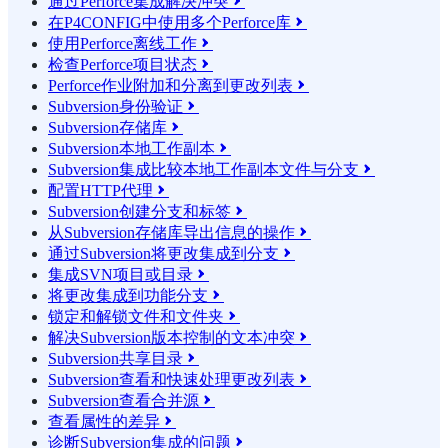
通过Perforce集成解决冲突

在P4CONFIG中使用多个Perforce库

使用Perforce离线工作

检查Perforce项目状态

Perforce作业附加和分离到更改列表

Subversion身份验证

Subversion存储库

Subversion本地工作副本

Subversion集成比较本地工作副本文件与分支

配置HTTP代理

Subversion创建分支和标签

从Subversion存储库导出信息的操作

通过Subversion将更改集成到分支

集成SVN项目或目录

将更改集成到功能分支

锁定和解锁文件和文件夹

解决Subversion版本控制的文本冲突

Subversion共享目录

Subversion查看和快速处理更改列表

Subversion查看合并源

查看属性的差异

诊断Subversion集成的问题
