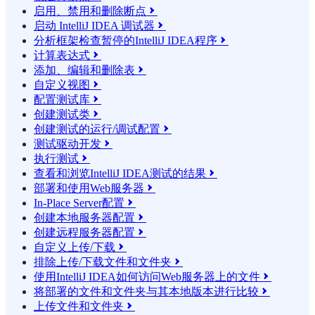
启用、禁用和删除断点

启动 IntelliJ IDEA 调试器

分析框架检查暂停的IntelliJ IDEA程序

计算表达式

添加、编辑和删除表

自定义视图

配置测试库

创建测试类

创建测试的运行/调试配置

测试驱动开发

执行测试

查看和浏览IntelliJ IDEA测试的结果

部署和使用Web服务器

In-Place Server配置

创建本地服务器配置

创建远程服务器配置

自定义上传/下载

排除上传/下载文件和文件夹

使用IntelliJ IDEA如何访问Web服务器上的文件

将部署的文件和文件夹与其本地版本进行比较

上传文件和文件夹
