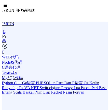
JSRUN 用代码说话
JSRUN
WEB代码
NodeJS代码
C语言代码
Java代码
MySQL代码
Python
C++
Go语言
PHP
SQLite
Rust
Dart
R语言
C#
Kotlin
Ruby
objc
F#
VB.NET
Swift
clojure
Groovy
Lua
Pascal
Perl
Bash
Erlang
Scala
Haskell
Nim
Lisp
Racket
Nasm
Fortran