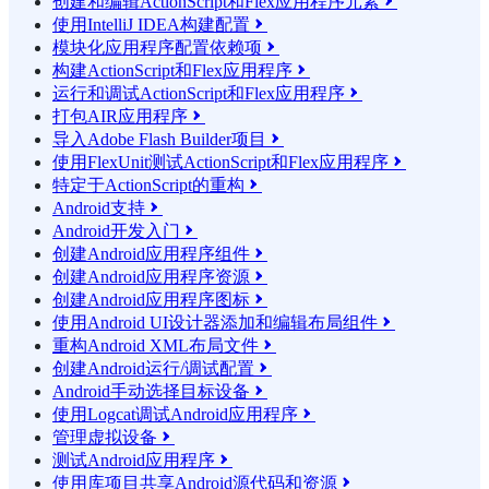
创建和编辑ActionScript和Flex应用程序元素

使用IntelliJ IDEA构建配置

模块化应用程序配置依赖项

构建ActionScript和Flex应用程序

运行和调试ActionScript和Flex应用程序

打包AIR应用程序

导入Adobe Flash Builder项目

使用FlexUnit测试ActionScript和Flex应用程序

特定于ActionScript的重构

Android支持

Android开发入门

创建Android应用程序组件

创建Android应用程序资源

创建Android应用程序图标

使用Android UI设计器添加和编辑布局组件

重构Android XML布局文件

创建Android运行/调试配置

Android手动选择目标设备

使用Logcat调试Android应用程序

管理虚拟设备

测试Android应用程序

使用库项目共享Android源代码和资源
