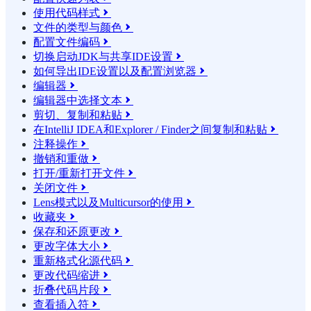
使用代码样式

文件的类型与颜色

配置文件编码

切换启动JDK与共享IDE设置

如何导出IDE设置以及配置浏览器

编辑器

编辑器中选择文本

剪切、复制和粘贴

在IntelliJ IDEA和Explorer / Finder之间复制和粘贴

注释操作

撤销和重做

打开/重新打开文件

关闭文件

Lens模式以及Multicursor的使用

收藏夹

保存和还原更改

更改字体大小

重新格式化源代码

更改代码缩进

折叠代码片段

查看插入符
