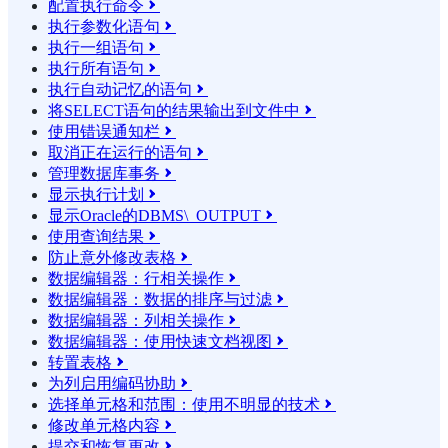
配置执行命令

执行参数化语句

执行一组语句

执行所有语句

执行自动记忆的语句

将SELECT语句的结果输​​出到文件中

使用错误通知栏

取消正在运行的语句

管理数据库事务

显示执行计划

显示Oracle的DBMS\_OUTPUT

使用查询结果

防止意外修改表格

数据编辑器：行相关操作

数据编辑器：数据的排序与过滤

数据编辑器：列相关操作

数据编辑器：使用快速文档视图

转置表格

为列启用编码协助

选择单元格和范围：使用不明显的技术

修改单元格内容

提交和恢复更改
