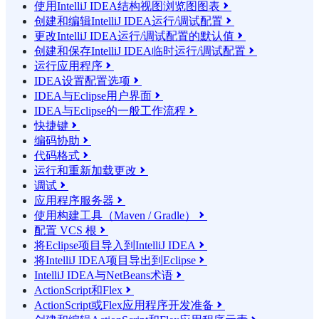
使用IntelliJ IDEA结构视图浏览图图表

创建和编辑IntelliJ IDEA运行/调试配置

更改IntelliJ IDEA运行/调试配置的默认值

创建和保存IntelliJ IDEA临时运行/调试配置

运行应用程序

IDEA设置配置选项

IDEA与Eclipse用户界面

IDEA与Eclipse的一般工作流程

快捷键

编码协助

代码格式

运行和重新加载更改

调试

应用程序服务器

使用构建工具（Maven / Gradle）

配置 VCS 根

将Eclipse项目导入到IntelliJ IDEA

将IntelliJ IDEA项目导出到Eclipse

IntelliJ IDEA与NetBeans术语

ActionScript和Flex

ActionScript或Flex应用程序开发准备
