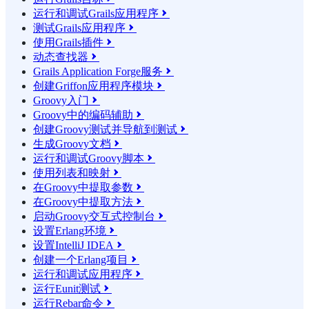
运行和调试Grails应用程序

测试Grails应用程序

使用Grails插件

动态查找器

Grails Application Forge服务

创建Griffon应用程序模块

Groovy入门

Groovy中的编码辅助

创建Groovy测试并导航到测试

生成Groovy文档

运行和调试Groovy脚本

使用列表和映射

在Groovy中提取参数

在Groovy中提取方法

启动Groovy交互式控制台

设置Erlang环境

设置IntelliJ IDEA

创建一个Erlang项目

运行和调试应用程序

运行Eunit测试

运行Rebar命令
