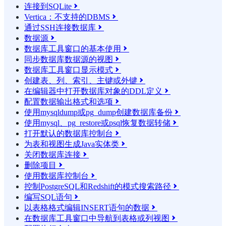
连接到SQLite

Vertica：不支持的DBMS

通过SSH连接数据库

数据源

数据库工具窗口的基本使用

同步数据库数据源的视图

数据库工具窗口显示模式

创建表、列、索引、主键或外键

在编辑器中打开数据库对象的DDL定义

配置数据输出格式和选项

使用mysqldump或pg_dump创建数据库备份

使用mysql、pg_restore或psql恢复数据转储

打开默认的数据库控制台

为表和视图生成Java实体类

关闭数据库连接

删除项目

使用数据库控制台

控制PostgreSQL和Redshift的模式搜索路径

编写SQL语句

以表格格式编辑INSERT语句的数据

在数据库工具窗口中导航到表格或列视图
