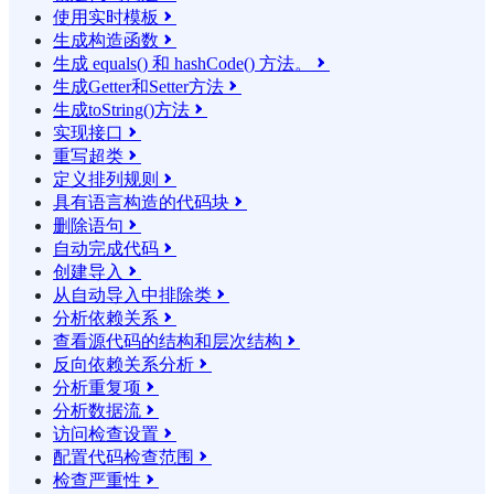
使用实时模板

生成构造函数

生成 equals() 和 hashCode() 方法。

生成Getter和Setter方法

生成toString()方法

实现接口

重写超类

定义排列规则

具有语言构造的代码块

删除语句

自动完成代码

创建导入

从自动导入中排除类

分析依赖关系

查看源代码的结构和层次结构

反向依赖关系分析

分析重复项

分析数据流

访问检查设置

配置代码检查范围

检查严重性
