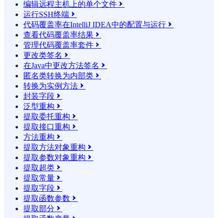
编辑远程主机上的单个文件

运行SSH终端

代码覆盖率在IntelliJ IDEA中的配置与运行

查看代码覆盖率结果

管理代码覆盖率套件

更改类签名

在Java中更改方法签名

匿名类转换为内部类

转换为实例方法

封装字段

泛型重构

提取委托重构

提取接口重构

方法重构

提取方法对象重构

提取参数对象重构

提取超类

提取常量

提取字段

提取函数参数

提取部分
