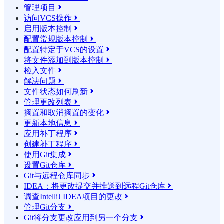
管理项目

访问VCS操作

启用版本控制

配置常规版本控制

配置特定于VCS的设置

将文件添加到版本控制

检入文件

解决问题

文件状态如何刷新

管理更改列表

搁置和取消搁置的变化

更新本地信息

应用补丁程序

创建补丁程序

使用Git集成

设置Git仓库

Git与远程仓库同步

IDEA：将更改提交并推送到远程Git仓库

调查IntelliJ IDEA项目的更改

管理Git分支

Git将分支更改应用到另一个分支
