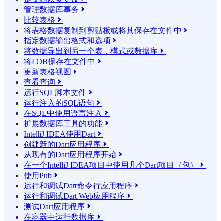
管理数据库事务

比较表格

将表格数据复制到剪贴板或将其保存在文件中

指定数据输出格式和选项

将数据导出到另一个表，模式或数据库

将LOB保存在文件中

更新表格视图

查看查询

运行SQL脚本文件

运行注入的SQL语句

在SQL中使用语言注入

扩展数据库工具的功能

IntelliJ IDEA使用Dart

创建新的Dart应用程序

从现有的Dart应用程序开始

在一个IntelliJ IDEA项目中使用几个Dart项目（包）

使用Pub

运行和调试Dart命令行应用程序

运行和调试Dart Web应用程序

测试Dart应用程序

在容器中运行数据库
