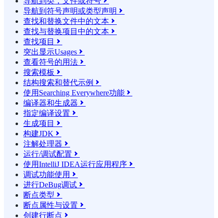
导航到类，文件或符号

导航到符号声明或类型声明

查找和替换文件中的文本

查找与替换项目中的文本

查找项目

突出显示Usages

查看符号的用法

搜索模板

结构搜索和替代示例

使用Searching Everywhere功能

编译器和生成器

指定编译设置

生成项目

构建JDK

注解处理器

运行/调试配置

使用IntelliJ IDEA运行应用程序

调试功能使用

进行DeBug调试

断点类型

断点属性与设置

创建行断点
