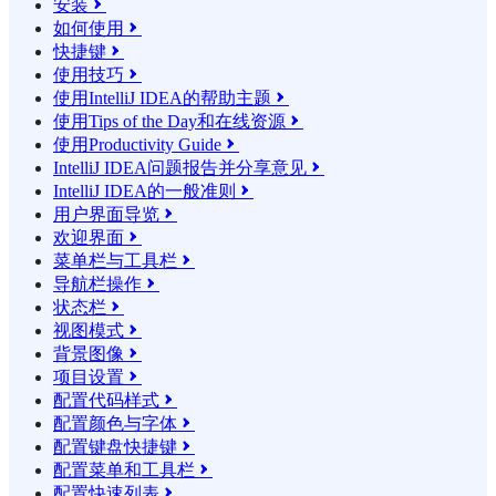
安装

如何使用

快捷键

使用技巧

使用IntelliJ IDEA的帮助主题

使用Tips of the Day和在线资源

使用Productivity Guide

IntelliJ IDEA问题报告并分享意见

IntelliJ IDEA的一般准则

用户界面导览

欢迎界面

菜单栏与工具栏

导航栏操作

状态栏

视图模式

背景图像

项目设置

配置代码样式

配置颜色与字体

配置键盘快捷键

配置菜单和工具栏

配置快速列表
