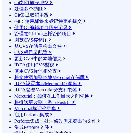
Git如何解决冲突

处理多个功能

Git集成取消更改

Git：使用标签来标记特定的提交

使用Git编辑项目历史记录

管理在GitHub上托管的项目

浏览CVS存储库

从CVS存储库检出文件

CVS根目录配置

更新CVS中的本地信息

IDEA使用CVS监视

使用CVS标记和分支

将文件添加到本地Mercurial存储库

IDEA设置本地Mercurial存储库

IDEA管理Mercurial分支和书签

Mercurial：如何在工作目录之间切换

将推送更改到上游（Push）

Mercurial标记变更集

启用Perforce集成

Perforce集成：处理修改但未签出的文件

集成Perforce文件
