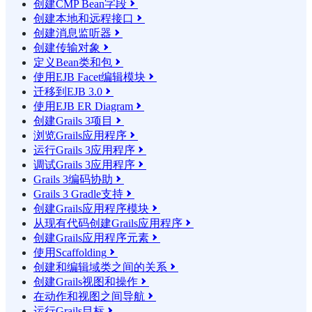
创建CMP Bean字段

创建本地和远程接口

创建消息监听器

创建传输对象

定义Bean类和包

使用EJB Facet编辑模块

迁移到EJB 3.0

使用EJB ER Diagram

创建Grails 3项目

浏览Grails应用程序

运行Grails 3应用程序

调试Grails 3应用程序

Grails 3编码协助

Grails 3 Gradle支持

创建Grails应用程序模块

从现有代码创建Grails应用程序

创建Grails应用程序元素

使用Scaffolding

创建和编辑域类之间的关系

创建Grails视图和操作

在动作和视图之间导航

运行Grails目标
