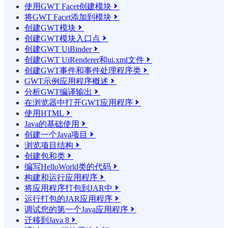
使用GWT Facet创建模块

将GWT Facet添加到模块

创建GWT模块

创建GWT模块入口点

创建GWT UiBinder

创建GWT UiRenderer和ui.xml文件

创建GWT事件和事件处理程序类

GWT示例应用程序概述

分析GWT编译输出

在浏览器中打开GWT应用程序

使用HTML

Java的基础使用

创建一个Java项目

浏览项目结构

创建包和类

编写HelloWorld类的代码

构建和运行应用程序

将应用程序打包到JAR中

运行打包的JAR应用程序

调试您的第一个Java应用程序

迁移到Java 8
