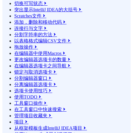
切换可写状态

突出显示IntelliJ IDEA的大括号

Scratches文件

添加，删除和移动代码

连接行与文字

分割字符串的方法

以表格格式编辑CSV文件

拖放操作

在编辑器中使用Macros

更改编辑器选项卡的数量

在编辑器选项卡之间导航

锁定与取消选项卡

分割编辑器窗口

分离编辑器选项卡

选项卡使用技巧

使用TODO

工具窗口操作

在工具窗口中快速搜索

管理项目收藏夹

项目

从框架模板生成IntelliJ IDEA项目
