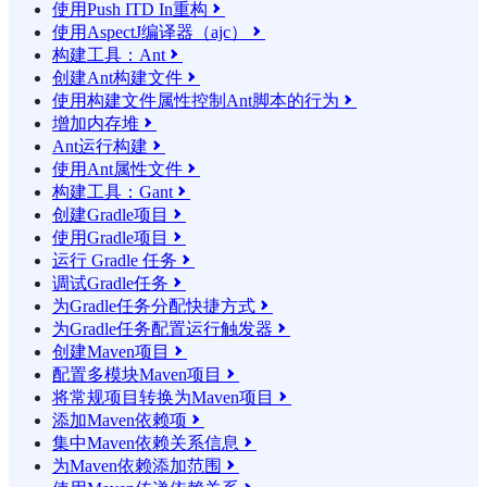
使用Push ITD In重构

使用AspectJ编译器（ajc）

构建工具：Ant

创建Ant构建文件

使用构建文件属性控制Ant脚本的行为

增加内存堆

Ant运行构建

使用Ant属性文件

构建工具：Gant

创建Gradle项目

使用Gradle项目

运行 Gradle 任务

调试Gradle任务

为Gradle任务分配快捷方式

为Gradle任务配置运行触发器

创建Maven项目

配置多模块Maven项目

将常规项目转换为Maven项目

添加Maven依赖项

集中Maven依赖关系信息

为Maven依赖添加范围
