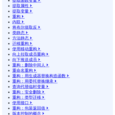
提取函数变量

提取属性

提取变量

重构

内联

将布尔值取反

类静态

方法静态

迁移重构

使用移动重构

向上拉取成员重构

向下推送成员

重构：删除中间人

重命名重构

重构：用生成器替换构造函数

重构：用委托替换继承

查询代替临时变量

重构：安全删除

重构：类型迁移

使用接口

重构：包装返回值

版本控制的概念
