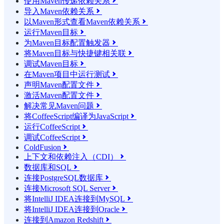
使用Maven传递依赖关系

导入Maven依赖关系

以Maven形式查看Maven依赖关系

运行Maven目标

为Maven目标配置触发器

将Maven目标与快捷键相关联

调试Maven目标

在Maven项目中运行测试

声明Maven配置文件

激活Maven配置文件

解决常见Maven问题

将CoffeeScript编译为JavaScript

运行CoffeeScript

调试CoffeeScript

ColdFusion

上下文和依赖注入（CDI）

数据库和SQL

连接PostgreSQL数据库

连接Microsoft SQL Server

将IntelliJ IDEA连接到MySQL

将IntelliJ IDEA连接到Oracle

连接到Amazon Redshift
