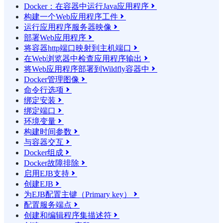
Docker：在容器中运行Java应用程序

构建一个Web应用程序工件

运行应用程序服务器映像

部署Web应用程序

将容器http端口映射到主机端口

在Web浏览器中检查应用程序输出

将Web应用程序部署到Wildfly容器中

Docker管理图像

命令行选项

绑定安装

绑定端口

环境变量

构建时间参数

与容器交互

Docker组成

Docker故障排除

启用EJB支持

创建EJB

为EJB配置主键（Primary key）

配置服务端点

创建和编辑程序集描述符
