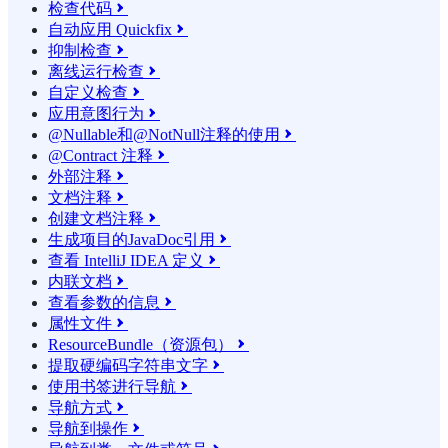
检查代码

自动应用 Quickfix

抑制检查

离线运行检查

自定义检查

应用意图行为

@Nullable和@NotNull注释的使用

@Contract 注释

外部注释

文档注释

创建文档注释

生成项目的JavaDoc引用

查看 IntelliJ IDEA 定义

内联文档

查看参数的信息

属性文件

ResourceBundle（资源包）

提取硬编码字符串文字

使用书签进行导航

导航方式

导航到操作
