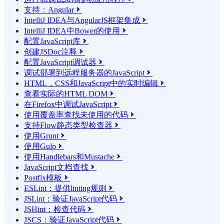
支持：Angular

IntelliJ IDEA与AngularJS框架集成

IntelliJ IDEA中Bower的使用

配置JavaScript库

创建JSDoc注释

配置JavaScript调试器

调试部署到远程服务器的JavaScript

HTML，CSS和JavaScript中的实时编辑

查看实际的HTML DOM

在Firefox中调试JavaScript

使用覆盖率查找未使用的代码

支持Flow静态类型检查器

使用Grunt

使用Gulp

使用Handlebars和Mustache

JavaScript文档查找

Postfix模板

ESLint：提供linting规则

JSLint：验证JavaScript代码

JSHint：检查代码

JSCS：验证JavaScript代码
