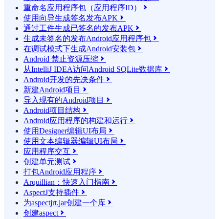
重命名应用程序包（应用程序ID）

使用向导生成签名发布APK

通过工件生成已签名的发布APK

生成未签名的发布Android应用程序包

在调试模式下生成Android安装包

Android 禁止资源压缩

从IntelliJ IDEA访问Android SQLite数据库

Android开发的先决条件

新建Android项目

导入现有的Android项目

Android项目结构

Android应用程序的构建和运行

使用Designer编辑UI布局

使用文本编辑器编辑UI布局

应用程序交互

创建单元测试

打包Android应用程序

Arquillian：快速入门指南

AspectJ支持插件

为aspectjrt.jar创建一个库

创建aspect
