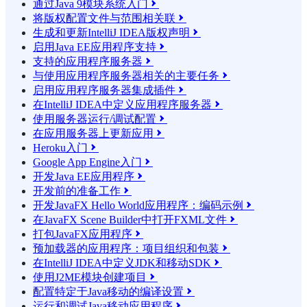
通过Java 9模块系统入门

将版权配置文件与范围相关联

生成和更新IntelliJ IDEA版权声明

启用Java EE应用程序支持

支持的应用程序服务器

与使用应用程序服务器相关的主要任务

启用应用程序服务器集成插件

在IntelliJ IDEA中定义应用程序服务器

使用服务器运行/调试配置

在应用服务器上更新应用

Heroku入门

Google App Engine入门

开发Java EE应用程序

开发前的准备工作

开发JavaFX Hello World应用程序：编码示例

在JavaFX Scene Builder中打开FXML文件

打包JavaFX应用程序

预加载器的应用程序：项目组织和包装

在IntelliJ IDEA中定义JDK和移动SDK

使用J2ME模块创建项目

配置特定于Java移动的编译设置

运行和调试Java移动应用程序
