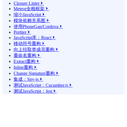
Closure Linter

Meteor全栈框架

缩小JavaScript

模块依赖关系图

使用PhoneGap/Cordova

Prettier

JavaScript库：React

移动符号重构

向上拉取类成员重构

重命名重构

Extract重构

Inline重构

Change Signature重构

集成：Spy-js

测试JavaScript：Cucumber.js

测试JavaScript：Jest
