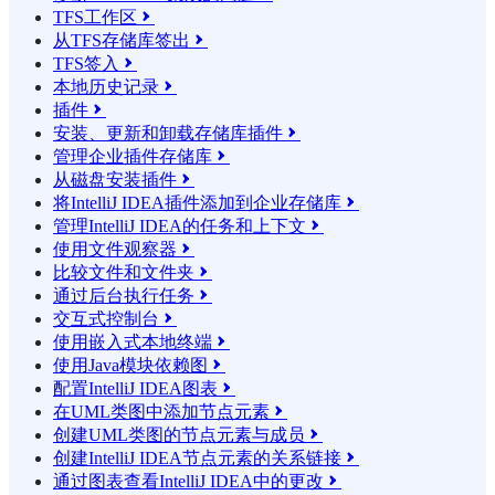
TFS工作区

从TFS存储库签出

TFS签入

本地历史记录

插件

安装、更新和卸载存储库插件

管理企业插件存储库

从磁盘安装插件

将IntelliJ IDEA插件添加到企业存储库

管理IntelliJ IDEA的任务和上下文

使用文件观察器

比较文件和文件夹

通过后台执行任务

交互式控制台

使用嵌入式本地终端

使用Java模块依赖图

配置IntelliJ IDEA图表

在UML类图中添加节点元素

创建UML类图的节点元素与成员

创建IntelliJ IDEA节点元素的关系链接

通过图表查看IntelliJ IDEA中的更改
