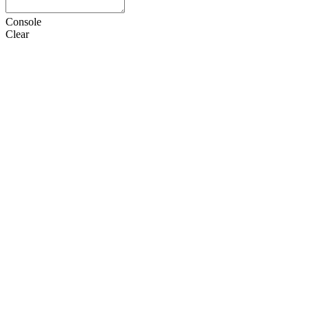
Console
Clear
HTML
CSS
JS
设置
语言
Doctype
选项