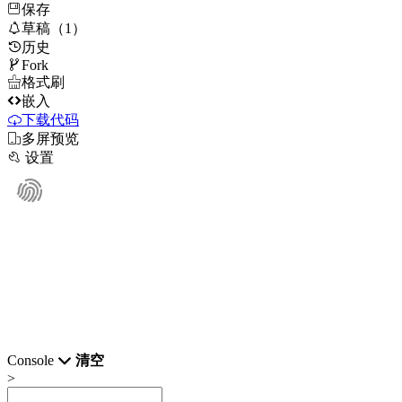
保存

草稿（1）
历史

Fork

格式刷

嵌入
下载代码

多屏预览

设置
Console
清空
>