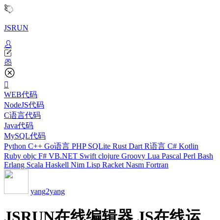
JSRUN
WEB代码
NodeJS代码
C语言代码
Java代码
MySQL代码
Python
C++
Go语言
PHP
SQLite
Rust
Dart
R语言
C#
Kotlin
Ruby
objc
F#
VB.NET
Swift
clojure
Groovy
Lua
Pascal
Perl
Bash
Erlang
Scala
Haskell
Nim
Lisp
Racket
Nasm
Fortran
yang2yang
JSRUN在线编辑器 JS在线运