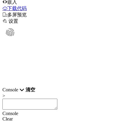

嵌入
下载代码

多屏预览

设置
Console
清空
>
Console
Clear