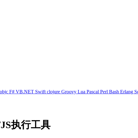
objc
F#
VB.NET
Swift
clojure
Groovy
Lua
Pascal
Perl
Bash
Erlang
S
/JS执行工具