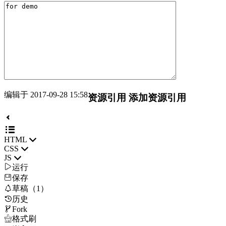
编辑于 2017-09-28 15:58
资源引用
添加资源引用
HTML
CSS
JS

运行
保存

草稿（1）
历史

Fork

格式刷