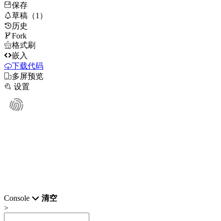
保存

草稿（1）
历史

Fork

格式刷

嵌入
下载代码

多屏预览

设置
Console
清空
>