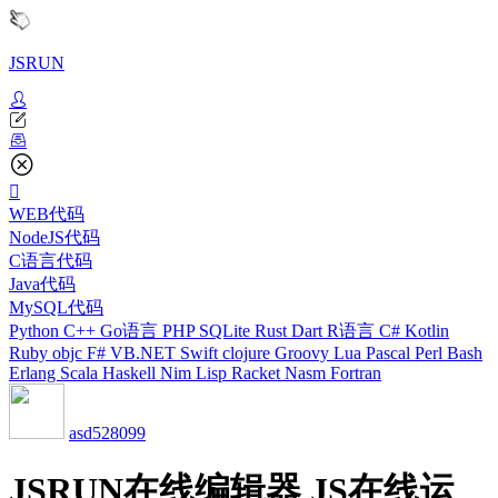
JSRUN
WEB代码
NodeJS代码
C语言代码
Java代码
MySQL代码
Python
C++
Go语言
PHP
SQLite
Rust
Dart
R语言
C#
Kotlin
Ruby
objc
F#
VB.NET
Swift
clojure
Groovy
Lua
Pascal
Perl
Bash
Erlang
Scala
Haskell
Nim
Lisp
Racket
Nasm
Fortran
asd528099
JSRUN在线编辑器 JS在线运