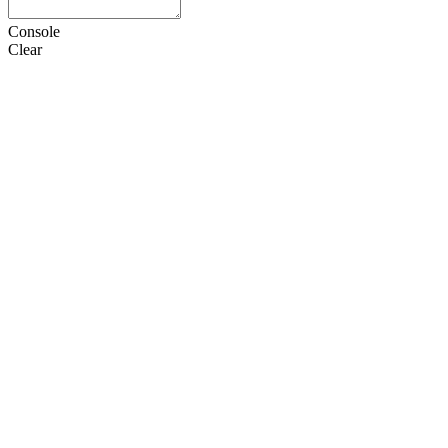
Console
Clear
HTML
CSS
JS
设置
语言
Doctype
选项