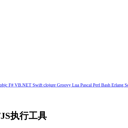
objc
F#
VB.NET
Swift
clojure
Groovy
Lua
Pascal
Perl
Bash
Erlang
S
/JS执行工具