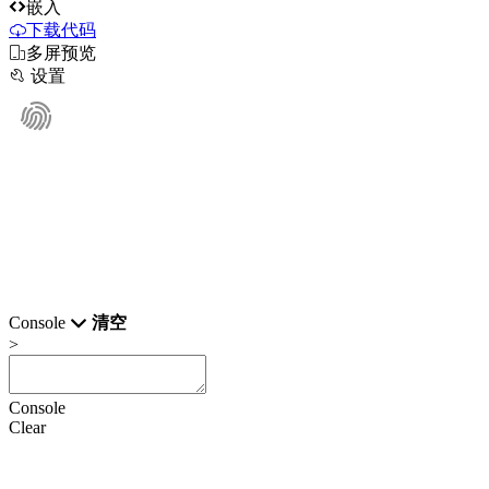

嵌入
下载代码

多屏预览

设置
Console
清空
>
Console
Clear