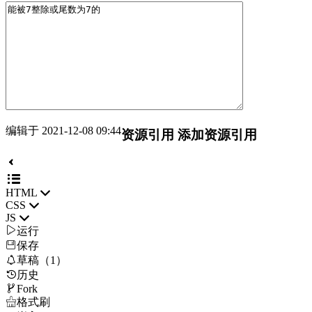
编辑于 2021-12-08 09:44
资源引用
添加资源引用
HTML
CSS
JS

运行
保存

草稿（1）
历史

Fork

格式刷