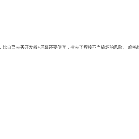
成品，比自己去买开发板+屏幕还要便宜，省去了焊接不当搞坏的风险。 蜂鸣