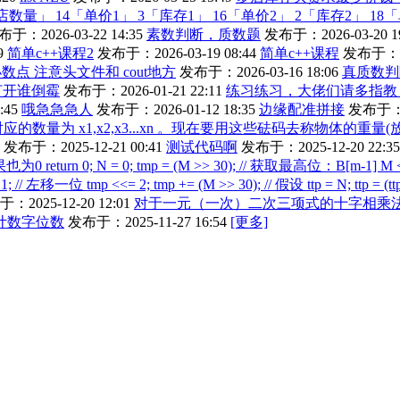
」 14「单价1」 3「库存1」 16「单价2」 2「库存2」 18「
于：2026-03-22 14:35
素数判断，质数题
发布于：2026-03-20 19
9
简单c++课程2
发布于：2026-03-19 08:44
简单c++课程
发布于：202
五位小数点 注意头文件和 cout地方
发布于：2026-03-16 18:06
真质数判
打开谁倒霉
发布于：2026-01-21 22:11
练习练习，大佬们请多指教
:45
哦急急急人
发布于：2026-01-12 18:35
边缘配准拼接
发布于：20
对应的数量为 x1,x2,x3...xn 。现在要用这些砝码去称物体
发布于：2025-12-21 00:41
测试代码啊
发布于：2025-12-20 22:35
0 return 0; N = 0; tmp = (M >> 30); // 获取最高位：B[m-1] M
// 左移一位 tmp <<= 2; tmp += (M >> 30); // 假设 ttp = N; ttp = (ttp<
：2025-12-20 12:01
对于一元（一次）二次三项式的十字相乘法分
计数字位数
发布于：2025-11-27 16:54
[更多]