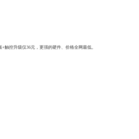
版+触控升级仅36元，更强的硬件、价格全网最低。