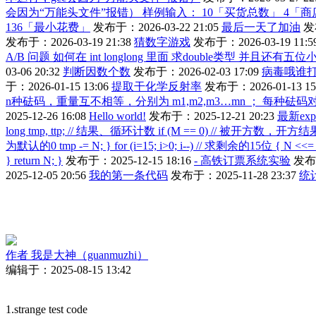
会因为“万能头文件”报错） 样例输入： 10「买货总数」 4「商店数量
136「最小花费」
发布于：2026-03-22 21:05
最后一天了加油
发布
发布于：2026-03-19 21:38
猜数字游戏
发布于：2026-03-19 11:5
A/B 问题 如何在 int longlong 里面 求double类型 并且还有
03-06 20:32
判断因数个数
发布于：2026-02-03 17:09
病毒哦谁
于：2026-01-15 13:06
提取干化学反射率
发布于：2026-01-13 15
n种砝码，重量互不相等，分别为 m1,m2,m3…mn ； 每种砝码
2025-12-26 16:08
Hello world!
发布于：2025-12-21 20:23
最新exp
long tmp, ttp; // 结果、循环计数 if (M == 0) // 被开方数，开方结果也为
为默认的0 tmp -= N; } for (i=15; i>0; i--) // 求剩余的15位 { N <<= 1; 
} return N; }
发布于：2025-12-15 18:16
- 高铁订票系统实验
发布于
2025-12-05 20:56
我的第一条代码
发布于：2025-11-28 23:37
统
作者
我是大神（guanmuzhi）
编辑于：2025-08-15 13:42
1.strange test code