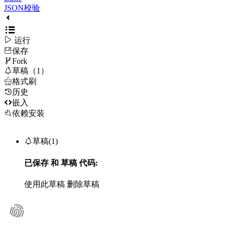
JSON校验

运行
保存

Fork

草稿（1）

格式刷
历史

嵌入
依赖安装

草稿(1)
已保存
和
草稿
代码:
使用此草稿
删除草稿