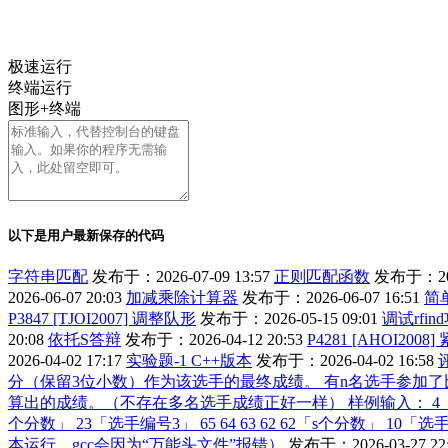
极速运行
终端运行
图形+终端
以下是用户最新保存的代码
字符串匹配
发布于：2026-07-09 13:57
正则匹配函数
发布于：2026
2026-06-07 20:03
加减乘除计算器
发布于：2026-06-07 16:51
简
P3847 [TJOI2007] 调整队形
发布于：2026-05-15 09:01
调试rfin
20:08
依托S答辩
发布于：2026-04-12 20:53
P4281 [AHOI200
2026-04-02 17:17
实验题-1 C++版本
发布于：2026-04-02 16:58
分（保留3位小数）作为该选手的最终成绩。 有n名选手参加
算出的成绩。（不存在多名选手成绩正好一样） 样例输入： 4「100>=选手数
个分数」 23「选手编号3」 65 64 63 62 62「s个分数」 10「选手编号
本运行，gcc会因为“万能头文件”报错）
发布于：2026-03-27 22