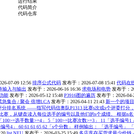
运行结果
代码简介
代码仓库
-07-09 12:56
排序公式代码
发布于：2026-07-08 15:41
代码在
单输入与输出
发布于：2026-06-16 16:36
求电场和电势
发布于：2026
d功能
发布于：2026-05-12 15:48
P3916图的遍历
发布于：2026-04-25
8] 紧急集合 / 聚会 倍增LCA
发布于：2026-04-11 21:43
新一个的项
评分排名系统 ——指写代码信奥队P1313 比赛s次或s个评委打
了比赛，从键盘读入每位选手的编号以及他们的s个成绩。 根据
量>=4」 5「100>=比赛次数>=3」 11「选手编号1」 58 59 60
4」 60 61 61 65 62「s个分数」 样例输出： 「选手编号」 「比赛成绩」 
:20
list NEU
发布于：2026-03-25 15:49
多店库存买货求最少价钱 ——