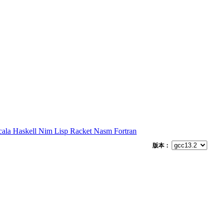
cala
Haskell
Nim
Lisp
Racket
Nasm
Fortran
版本：