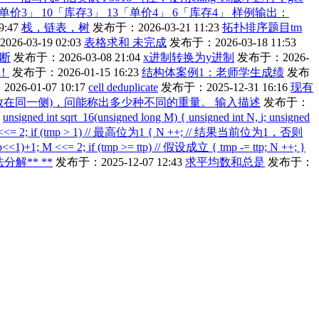
单价3」 10「库存3」 13「单价4」 6「库存4」 样例输出：
:47
栈，链表，树
发布于：2026-03-21 11:23
拓扑排序题目tm
6-03-19 02:03
表格求和 未完成
发布于：2026-03-18 11:53
断
发布于：2026-03-08 21:04
x进制转换为y进制
发布于：2026-
！
发布于：2026-01-15 16:23
结构体案例1：老师学生成绩
发布
26-01-07 10:17
cell deduplicate
发布于：2025-12-31 16:16
现有
的重量(放在同一侧)，问能称出多少种不同的重量。 输入描述
发布于：
unsigned int sqrt_16(unsigned long M) { unsigned int N, i; unsigned
 <<= 2; if (tmp > 1) // 最高位为1 { N ++; // 结果当前位为1，否则
<1)+1; M <<= 2; if (tmp >= ttp) // 假设成立 { tmp -= ttp; N ++; }
解** **
发布于：2025-12-07 12:43
求平均数和总是
发布于：