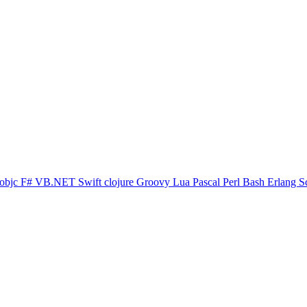
objc
F#
VB.NET
Swift
clojure
Groovy
Lua
Pascal
Perl
Bash
Erlang
S