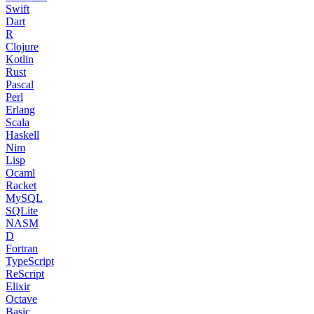
Swift
Dart
R
Clojure
Kotlin
Rust
Pascal
Perl
Erlang
Scala
Haskell
Nim
Lisp
Ocaml
Racket
MySQL
SQLite
NASM
D
Fortran
TypeScript
ReScript
Elixir
Octave
Basic