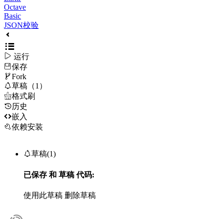
Octave
Basic
JSON校验

运行
保存

Fork

草稿（1）

格式刷
历史

嵌入
依赖安装

草稿(1)
已保存
和
草稿
代码:
使用此草稿
删除草稿