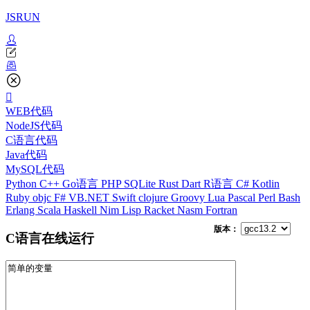
JSRUN
WEB代码
NodeJS代码
C语言代码
Java代码
MySQL代码
Python
C++
Go语言
PHP
SQLite
Rust
Dart
R语言
C#
Kotlin
Ruby
objc
F#
VB.NET
Swift
clojure
Groovy
Lua
Pascal
Perl
Bash
Erlang
Scala
Haskell
Nim
Lisp
Racket
Nasm
Fortran
版本：
C语言在线运行