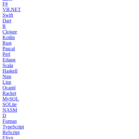
F#
VB.NET
Swift
Dart
R
Clojure
Kotlin
Rust
Pascal
Perl
Erlang
Scala
Haskell
Nim
Lisp
Ocaml
Racket
MySQL
SQLite
NASM
D
Fortran
TypeScript
ReScript
Elixir