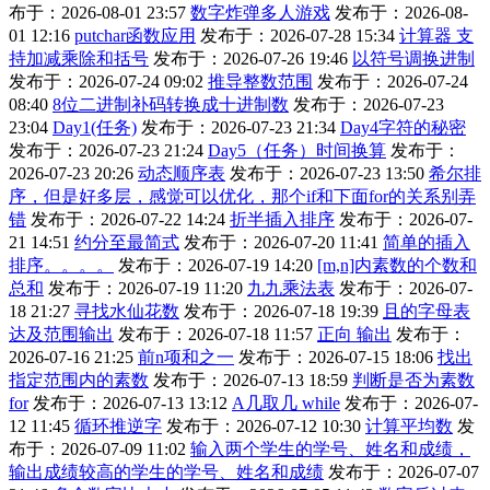
布于：2026-08-01 23:57
数字炸弹多人游戏
发布于：2026-08-
01 12:16
putchar函数应用
发布于：2026-07-28 15:34
计算器 支
持加减乘除和括号
发布于：2026-07-26 19:46
以符号调换进制
发布于：2026-07-24 09:02
推导整数范围
发布于：2026-07-24
08:40
8位二进制补码转换成十进制数
发布于：2026-07-23
23:04
Day1(任务)
发布于：2026-07-23 21:34
Day4字符的秘密
发布于：2026-07-23 21:24
Day5（任务）时间换算
发布于：
2026-07-23 20:26
动态顺序表
发布于：2026-07-23 13:50
希尔排
序，但是好多层，感觉可以优化，那个if和下面for的关系别弄
错
发布于：2026-07-22 14:24
折半插入排序
发布于：2026-07-
21 14:51
约分至最简式
发布于：2026-07-20 11:41
简单的插入
排序。。。。
发布于：2026-07-19 14:20
[m,n]内素数的个数和
总和
发布于：2026-07-19 11:20
九九乘法表
发布于：2026-07-
18 21:27
寻找水仙花数
发布于：2026-07-18 19:39
且的字母表
达及范围输出
发布于：2026-07-18 11:57
正向 输出
发布于：
2026-07-16 21:25
前n项和之一
发布于：2026-07-15 18:06
找出
指定范围内的素数
发布于：2026-07-13 18:59
判断是否为素数
for
发布于：2026-07-13 13:12
A几取几 while
发布于：2026-07-
12 11:45
循环推逆字
发布于：2026-07-12 10:30
计算平均数
发
布于：2026-07-09 11:02
输入两个学生的学号、姓名和成绩，
输出成绩较高的学生的学号、姓名和成绩
发布于：2026-07-07