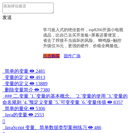
发送
学习嵌入式的绝佳套件，esp8266开源小电视
成品，比自己去买开发板+屏幕还要便宜，
省去了焊接不当搞坏的风险。 蜂鸣版+触控
升级仅36元，更强的硬件、价格全网最低。
点击购买
固件广场
简单的变量
2481
变量的定义
4913
变量的定义
13889
删除变量简介
7380
### 二.变量 `1.`变量的基本概念。 `2.`变量的使用 `3.`变量的
命名规则 `4.`预定义变量 `5.`可变变量 `6.`变量传值
8357
简单的量化
5306
Java的变量
2553
JavaScript 变量、简单数据类型案例练习
486