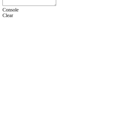
Console
Clear
HTML
CSS
JS
设置
语言
Doctype
选项