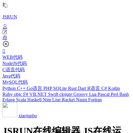
JSRUN
WEB代码
NodeJS代码
C语言代码
Java代码
MySQL代码
Python
C++
Go语言
PHP
SQLite
Rust
Dart
R语言
C#
Kotlin
Ruby
objc
F#
VB.NET
Swift
clojure
Groovy
Lua
Pascal
Perl
Bash
Erlang
Scala
Haskell
Nim
Lisp
Racket
Nasm
Fortran
xiaojunbo
JSRUN在线编辑器 JS在线运