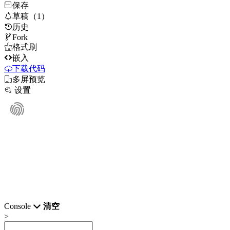
保存

草稿（1）
历史

Fork

格式刷

嵌入
下载代码

多屏预览

设置
Console
清空
>