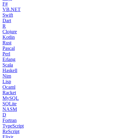
F#
VB.NET
Swift
Dart
R
Clojure
Kotlin
Rust
Pascal
Perl
Erlang
Scala
Haskell
Nim
Lisp
Ocaml
Racket
MySQL
SQLite
NASM
D
Fortran
TypeScript
ReScript
Elixir