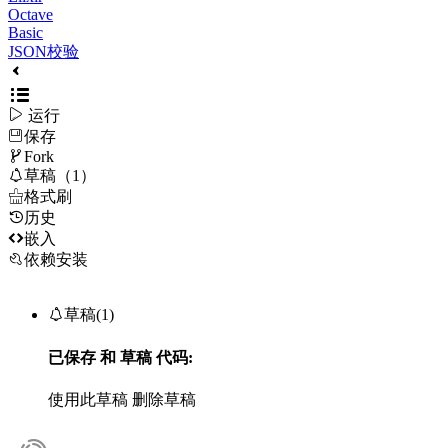
Octave
Basic
JSON校验

运行
保存

Fork

草稿（1）

格式刷
历史

嵌入
依赖安装

草稿(1)
已保存
和
草稿
代码:
使用此草稿
删除草稿