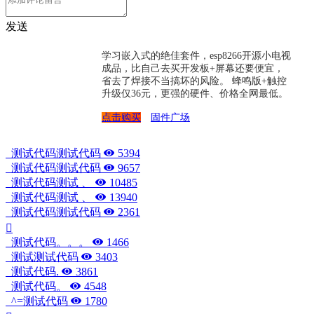
发送
学习嵌入式的绝佳套件，esp8266开源小电视
成品，比自己去买开发板+屏幕还要便宜，
省去了焊接不当搞坏的风险。 蜂鸣版+触控
升级仅36元，更强的硬件、价格全网最低。
点击购买
固件广场
测试代码测试代码
5394
测试代码测试代码
9657
测试代码测试 、
10485
测试代码测试 、
13940
测试代码测试代码
2361
测试代码。。。
1466
测试测试代码
3403
测试代码.
3861
测试代码。
4548
^=测试代码
1780