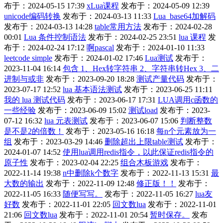
布于：2024-05-15 17:39
xLua课程
发布于：2024-05-09 12:39
unicode编码转换
发布于：2024-03-13 11:33
Lua_base64加解码
发布于：2024-03-13 14:28
table常用方法
发布于：2024-02-28
00:01
Lua 条件控制语法
发布于：2024-02-25 23:51
lua 课程
发
布于：2024-02-24 17:12
啊pascal
发布于：2024-01-10 11:33
leetcode simple
发布于：2024-01-02 17:46
Lua测试
发布于：
2023-11-04 16:14
包含 1、Hex转字符串 2、字符串转Hex 3、二
进制与或非
发布于：2023-09-20 18:28
测试产量代码
发布于：
2023-07-17 12:52
lua 基本语法测试
发布于：2023-06-25 11:11
我的 lua 测试代码
发布于：2023-06-17 17:31
LUA调用c函数的
一些经验
发布于：2023-06-09 15:02
测试load
发布于：2023-
07-12 16:32
lua 元表测试
发布于：2023-06-07 15:06
判断整数
是不是2的倍数！
发布于：2023-05-16 16:18
每n个元素放为一
组
发布于：2023-03-29 14:46
删除超出上限table测试
发布于：
2024-01-07 14:52
使用lua调用redis指令，以此保证redis指令的
原子性
发布于：2023-02-04 22:25
组合木板游戏
发布于：
2022-11-14 19:38
n中删除k个数字
发布于：2022-11-13 15:31
最
大数的输出
发布于：2022-11-09 12:48
修正版！！
发布于：
2022-11-05 16:33
随便写写。
发布于：2022-11-05 16:27
lua友
好数
发布于：2022-11-01 22:05
回文数lua
发布于：2022-11-01
21:06
回文数lua
发布于：2022-11-01 20:54
暂时保存。
发布