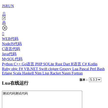
JSRUN
WEB代码
NodeJS代码
C语言代码
Java代码
MySQL代码
Python
C++
Go语言
PHP
SQLite
Rust
Dart
R语言
C#
Kotlin
Ruby
objc
F#
VB.NET
Swift
clojure
Groovy
Lua
Pascal
Perl
Bash
Erlang
Scala
Haskell
Nim
Lisp
Racket
Nasm
Fortran
版本：
Lua在线运行