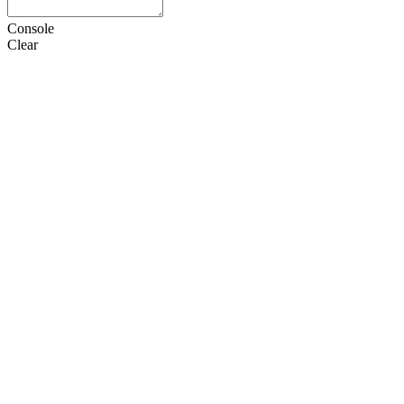
Console
Clear
HTML
CSS
JS
设置
语言
Doctype
选项