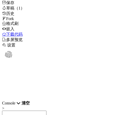
保存

草稿（1）
历史

Fork

格式刷

嵌入
下载代码

多屏预览

设置
Console
清空
>