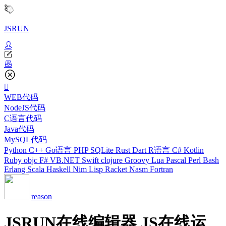
JSRUN
WEB代码
NodeJS代码
C语言代码
Java代码
MySQL代码
Python
C++
Go语言
PHP
SQLite
Rust
Dart
R语言
C#
Kotlin
Ruby
objc
F#
VB.NET
Swift
clojure
Groovy
Lua
Pascal
Perl
Bash
Erlang
Scala
Haskell
Nim
Lisp
Racket
Nasm
Fortran
reason
JSRUN在线编辑器 JS在线运