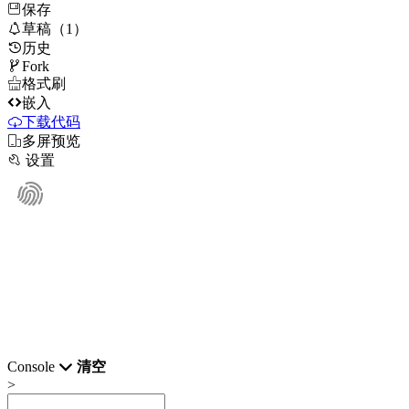
保存

草稿（1）
历史

Fork

格式刷

嵌入
下载代码

多屏预览

设置
Console
清空
>