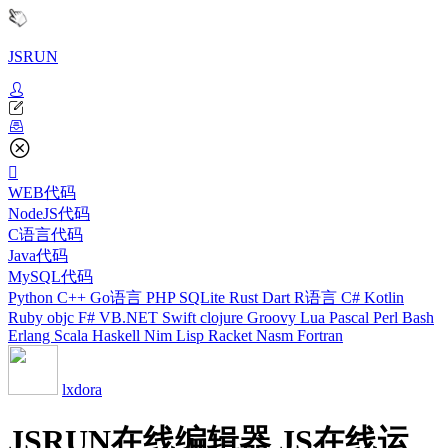
JSRUN
WEB代码
NodeJS代码
C语言代码
Java代码
MySQL代码
Python
C++
Go语言
PHP
SQLite
Rust
Dart
R语言
C#
Kotlin
Ruby
objc
F#
VB.NET
Swift
clojure
Groovy
Lua
Pascal
Perl
Bash
Erlang
Scala
Haskell
Nim
Lisp
Racket
Nasm
Fortran
lxdora
JSRUN在线编辑器 JS在线运