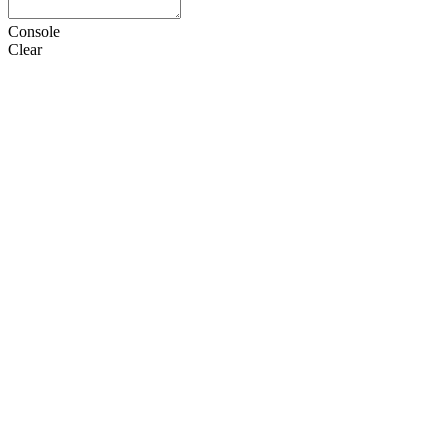
Console
Clear
HTML
CSS
JS
设置
语言
Doctype
选项