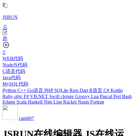
JSRUN
WEB代码
NodeJS代码
C语言代码
Java代码
MySQL代码
Python
C++
Go语言
PHP
SQLite
Rust
Dart
R语言
C#
Kotlin
Ruby
objc
F#
VB.NET
Swift
clojure
Groovy
Lua
Pascal
Perl
Bash
Erlang
Scala
Haskell
Nim
Lisp
Racket
Nasm
Fortran
cam007
JSRUN在线编辑器 JS在线运