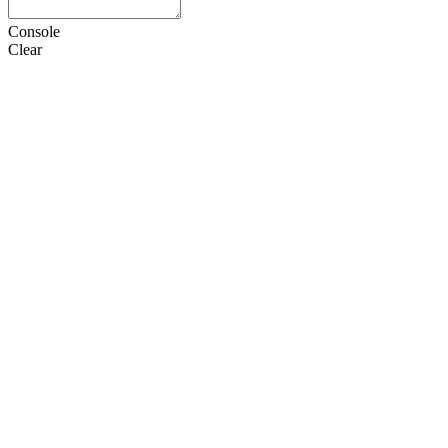
Console
Clear
HTML
CSS
JS
设置
语言
Doctype
选项