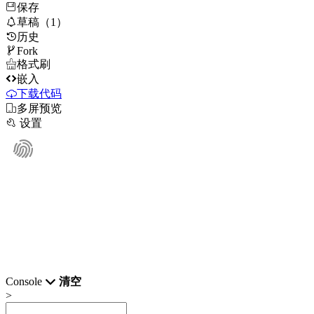
保存

草稿（1）
历史

Fork

格式刷

嵌入
下载代码

多屏预览

设置
Console
清空
>