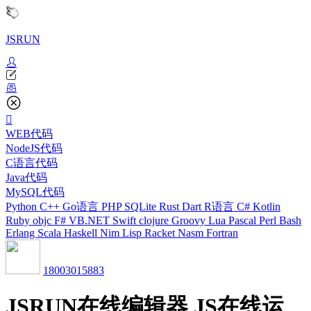
JSRUN
WEB代码
NodeJS代码
C语言代码
Java代码
MySQL代码
Python
C++
Go语言
PHP
SQLite
Rust
Dart
R语言
C#
Kotlin
Ruby
objc
F#
VB.NET
Swift
clojure
Groovy
Lua
Pascal
Perl
Bash
Erlang
Scala
Haskell
Nim
Lisp
Racket
Nasm
Fortran
18003015883
JSRUN在线编辑器 JS在线运