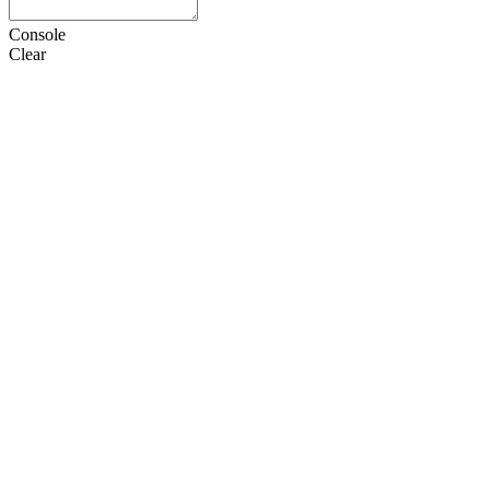
Console
Clear
HTML
CSS
JS
设置
语言
Doctype
选项