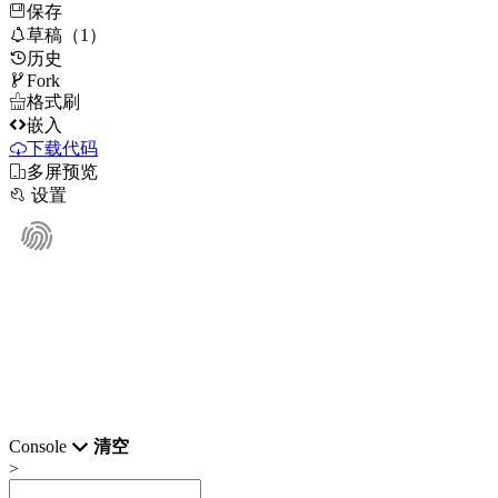
保存

草稿（1）
历史

Fork

格式刷

嵌入
下载代码

多屏预览

设置
Console
清空
>