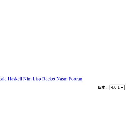
cala
Haskell
Nim
Lisp
Racket
Nasm
Fortran
版本：