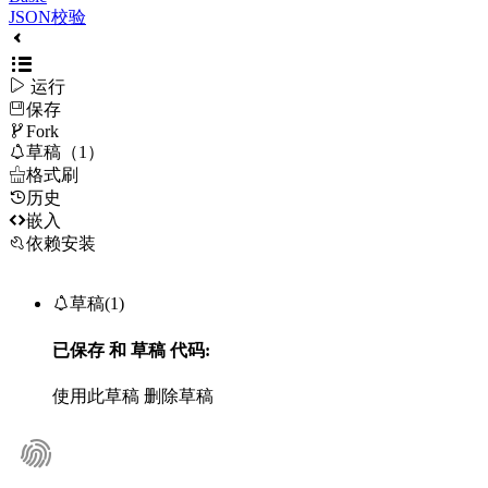
JSON校验

运行
保存

Fork

草稿（1）

格式刷
历史

嵌入
依赖安装

草稿(1)
已保存
和
草稿
代码:
使用此草稿
删除草稿