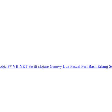
objc
F#
VB.NET
Swift
clojure
Groovy
Lua
Pascal
Perl
Bash
Erlang
S