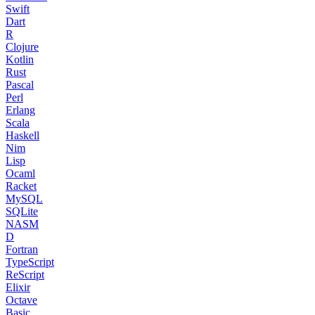
Swift
Dart
R
Clojure
Kotlin
Rust
Pascal
Perl
Erlang
Scala
Haskell
Nim
Lisp
Ocaml
Racket
MySQL
SQLite
NASM
D
Fortran
TypeScript
ReScript
Elixir
Octave
Basic