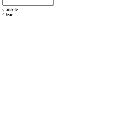
Console
Clear
HTML
CSS
JS
设置
语言
Doctype
选项