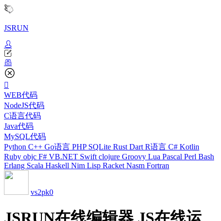
JSRUN
WEB代码
NodeJS代码
C语言代码
Java代码
MySQL代码
Python
C++
Go语言
PHP
SQLite
Rust
Dart
R语言
C#
Kotlin
Ruby
objc
F#
VB.NET
Swift
clojure
Groovy
Lua
Pascal
Perl
Bash
Erlang
Scala
Haskell
Nim
Lisp
Racket
Nasm
Fortran
vs2pk0
JSRUN在线编辑器 JS在线运