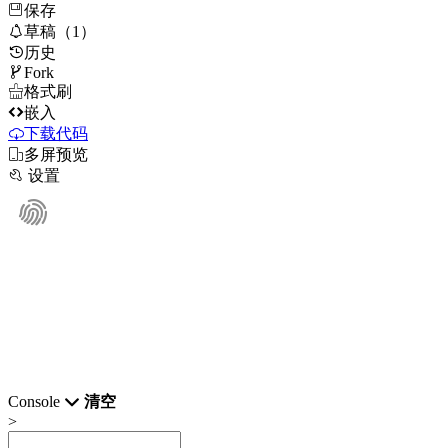
保存

草稿（1）
历史

Fork

格式刷

嵌入
下载代码

多屏预览

设置
Console
清空
>