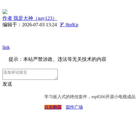
作者
我是大神（gay123）
编辑于：2026-07-03 13:24

8nrKp
link
提示：本站严禁涉政、违法等无关技术的内容
发送
学习嵌入式的绝佳套件，esp8266开源小电视
点击购买
固件广场