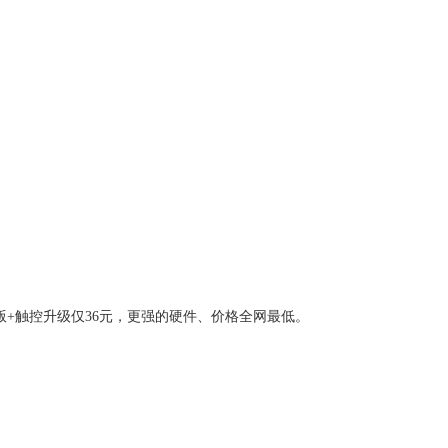
版+触控升级仅36元，更强的硬件、价格全网最低。