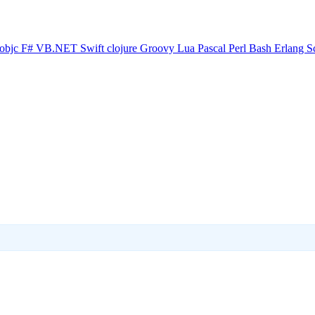
objc
F#
VB.NET
Swift
clojure
Groovy
Lua
Pascal
Perl
Bash
Erlang
S