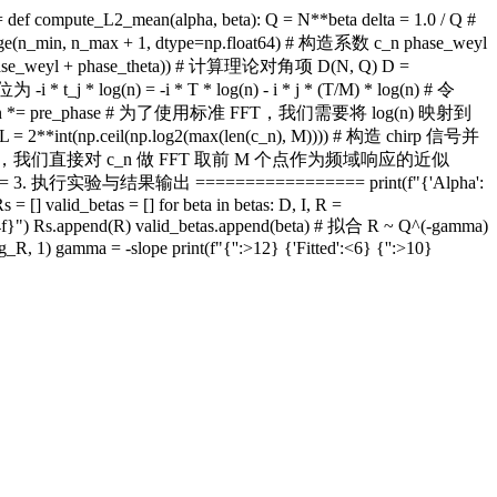
f compute_L2_mean(alpha, beta): Q = N**beta delta = 1.0 / Q #
ange(n_min, n_max + 1, dtype=np.float64) # 构造系数 c_n phase_weyl
(1j * (phase_weyl + phase_theta)) # 计算理论对角项 D(N, Q) D =
j * log(n) = -i * T * log(n) - i * j * (T/M) * log(n) # 令
log(ns)) c_n *= pre_phase # 为了使用标准 FFT，我们需要将 log(n) 映射到
l(np.log2(max(len(c_n), M)))) # 构造 chirp 信号并
，我们直接对 c_n 做 FFT 取前 M 个点作为频域响应的近似
========== 3. 执行实验与结果输出 ================= print(f"{'Alpha':
 [] valid_betas = [] for beta in betas: D, I, R =
.4f}") Rs.append(R) valid_betas.append(beta) # 拟合 R ~ Q^(-gamma)
g_R, 1) gamma = -slope print(f"{'':>12} {'Fitted':<6} {'':>10}