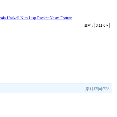
cala
Haskell
Nim
Lisp
Racket
Nasm
Fortran
版本：
累计访问:728