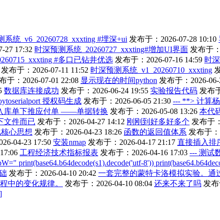
统_v6_20260728_xxxting #埋深+ui
发布于：2026-07-28 10:10
27 17:32
时深预测系统_20260727_xxxting#增加UI界面
发布于：20
60715_xxxting #多口已钻井优选
发布于：2026-07-16 14:59
时深
发布于：2026-07-11 11:52
时深预测系统_v1_20260710_xxxting
发
于：2026-07-01 22:08
显示现在的时间python
发布于：2026-06-2
5
数据库连接成功
发布于：2026-06-24 19:55
实验报告代码
发布于：
joytoserialport 授权码生成
发布于：2026-06-05 21:30
--- **> 计
入库单下推应付单 ——单据转换
发布于：2026-05-08 13:26
本代码
下文件而已
发布于：2026-04-27 14:12
刚刚到好多好多个
发布于：20
化核心思想
发布于：2026-04-23 18:26
函数的返回值体系
发布于：202
-04-23 17:50
安装nmap
发布于：2026-04-17 21:17
直接插入排
17:06
工程经济技术指标报表
发布于：2026-04-16 17:03
--- 测
(base64.b64decode(s1).decode('utf-8')) print(base64.b64decode(
基础
发布于：2026-04-10 20:42
一套完整的蒙特卡洛模拟实验。通
化过程中的变化规律。
发布于：2026-04-10 08:04
还来不来了吗
发布于
]