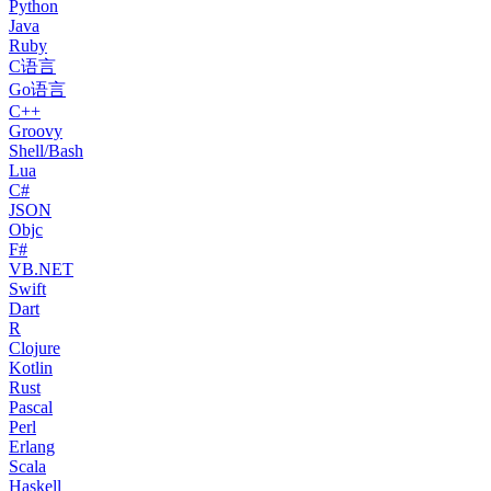
Python
Java
Ruby
C语言
Go语言
C++
Groovy
Shell/Bash
Lua
C#
JSON
Objc
F#
VB.NET
Swift
Dart
R
Clojure
Kotlin
Rust
Pascal
Perl
Erlang
Scala
Haskell