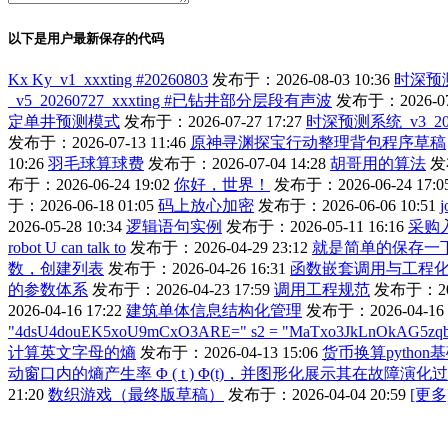
以下是用户最新保存的代码
Kx Ky_v1_xxxting #20260803
发布于：2026-08-03 10:36
时深预测系
_v5_20260727_xxxting #已钻井部分层段有声波
发布于：2026-07-
定单井预测模式
发布于：2026-07-27 17:27
时深预测系统_v3_202
发布于：2026-07-13 11:46
原神寻渊探宝行动整理背包程序草稿
10:26
羽毛球算球费
发布于：2026-07-04 14:28
胡哥用的算法
发布
布于：2026-06-24 19:02
你好，世界！
发布于：2026-06-24 17:0
于：2026-06-18 01:05
码上放心加密
发布于：2026-06-06 10:51
2026-05-28 10:34
逻辑语句实例
发布于：2026-05-11 16:16
采购
robot U can talk to
发布于：2026-04-29 23:12
就是简单的保存一
数，创建列表
发布于：2026-04-26 16:31
函数嵌套调用与工程
的参数体系
发布于：2026-04-23 17:59
调用工程规范
发布于：2026
2026-04-16 17:22
建筑单体信息结构化管理
发布于：2026-04-16 
"4dsU4douEK5xoU9mCxO3ARE=" s2 = "MaTxo3JkLnOkAG5zqbW=" print
计算英文字母的熵
发布于：2026-04-13 15:06
货币换算python
动窗口内的熵产生率 Φ ( t ) Φ(t)，并图形化展示其在故障演
21:20
数织游戏（最终版草稿）
发布于：2026-04-04 20:59
[更多