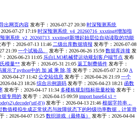
导出网页内容
发布于：2026-07-27 20:30
时深预测系统
26-07-27 17:19
时深预测系统_v4_20260716_xxxting#增加指
预测系统_v2_20260713_xxxting#新增起始层位自动读取的功能
布于：2026-07-13 11:46
二级出库数据填报
发布于：2026-07-08
7 21:39
一个试验品。
发布于：2026-06-26 15:59
数据库连接
发
2026-06-23 11:05
乐白LM3机械臂运动规划客户端节点
发布
算杨氏模量**
发布于：2026-05-31 21:05
返工制费插件
发布于：
展示了python中的 加 减 乘 除,等
发布于：2026-05-07 21:50
A
26-04-27 11:42
公交站信息
发布于：2026-04-26 21:19
一个
6-04-23 18:26
综合示例源码
发布于：2026-04-23 18:21
函数
序
发布于：2026-04-17 11:34
多楼栋规划指标批量校验
发布于：
试数据专用的
发布于：2026-04-15 09:59
import base64 s1 =
s2).decode('utf-8'))
发布于：2026-04-13 21:46
根据字符串，
过数值模拟生成正常状态与故障状态下的秒级功率数据，计算滑
：2026-04-07 15:25
数织游戏（最终版）
发布于：2026-04-04