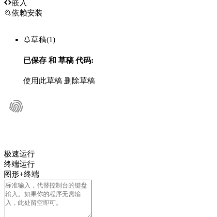

嵌入
依赖安装

草稿(1)
已保存
和
草稿
代码:
使用此草稿
删除草稿
极速运行
终端运行
图形+终端