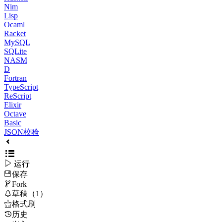
Nim
Lisp
Ocaml
Racket
MySQL
SQLite
NASM
D
Fortran
TypeScript
ReScript
Elixir
Octave
Basic
JSON校验

运行
保存

Fork

草稿（1）

格式刷
历史