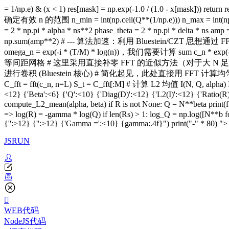
= 1/np.e) & (x < 1) res[mask] = np.exp(-1.0 / (1.0 - x[mask])
确定有效 n 的范围 n_min = int(np.ceil(Q**(1/np.e))) n_max = int(np.f
= 2 * np.pi * alpha * ns**2 phase_theta = 2 * np.pi * delta * ns
np.sum(amp**2) # --- 算法加速：利用 Bluestein/CZT 思想通过 FFT 计算 NUDFT 
omega_n = exp(-i * (T/M) * log(n))，我们需要计算 sum c_n * exp(
等间距网格 # 这里采用直接补零 FFT 的近似方法（对于大 N 足够精确） # 更严格
进行卷积 (Bluestein 核心) # 简化起见，此处直接用 FF
C_fft = fft(c_n, n=L) S_t = C_fft[:M] # 计算 L2 均值 I(N, Q, al
<12} {'Beta':<6} {'Q':<10} {'Diag(D)':<12} {'L2(I)':<12} {'Ratio(R)':
compute_L2_mean(alpha, beta) if R is not None: Q = N**beta prin
=> log(R) = -gamma * log(Q) if len(Rs) > 1: log_Q = np.log([N**b for
{'':>12} {'':>12} {'Gamma =':<10} {gamma:.4f}") print("-" * 80) ">
JSRUN
WEB代码
NodeJS代码