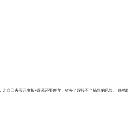
成品，比自己去买开发板+屏幕还要便宜，省去了焊接不当搞坏的风险。 蜂鸣