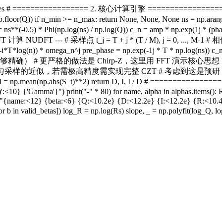
) return res # ================= 2. 核心计算引擎 ================= de
loor(Q)) if n_min >= n_max: return None, None, None ns = np.ar
 amp = ns**(-0.5) * Phi(np.log(ns) / np.log(Q)) c_n = amp * np.exp
--- # 采样点 t_j = T + j * (T / M), j = 0, ..., M-1 # 相位为 -i * t_
-i*T*log(n)) * omega_n^j pre_phase = np.exp(-1j * T * np.
的做法是 Chirp-Z，这里用 FFT 演示核心思想 L = 2**int(np.cei
T 计算均匀采样的近似，若需极高精度需实现完整 CZT # 考虑到这是预研
pha) I = np.mean(np.abs(S_t)**2) return D, I, I / D # =======
<10} {'Gamma'}") print("-" * 80) for name, alpha in alphas.items(): Rs =
t(f"{name:<12} {beta:<6} {Q:<10.2e} {D:<12.2e} {I:<12.2e} {R:<10
 b in valid_betas]) log_R = np.log(Rs) slope, _ = np.polyfit(log_Q, lo