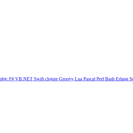
objc
F#
VB.NET
Swift
clojure
Groovy
Lua
Pascal
Perl
Bash
Erlang
S