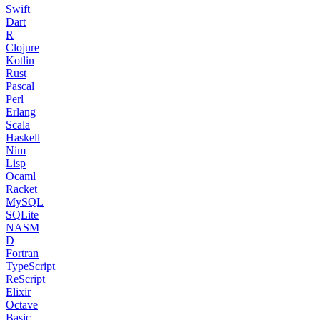
Swift
Dart
R
Clojure
Kotlin
Rust
Pascal
Perl
Erlang
Scala
Haskell
Nim
Lisp
Ocaml
Racket
MySQL
SQLite
NASM
D
Fortran
TypeScript
ReScript
Elixir
Octave
Basic