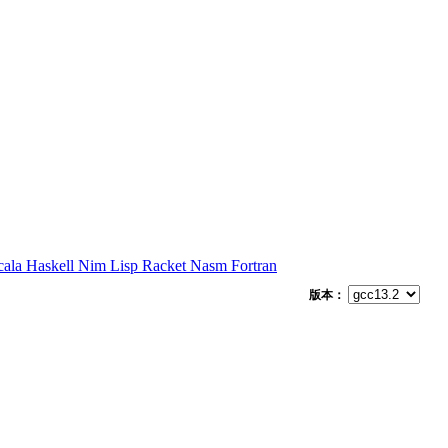
cala
Haskell
Nim
Lisp
Racket
Nasm
Fortran
版本：