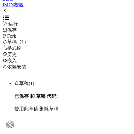
JSON校验

运行
保存

Fork

草稿（1）

格式刷
历史

嵌入
依赖安装

草稿(1)
已保存
和
草稿
代码:
使用此草稿
删除草稿