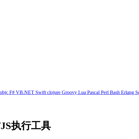
objc
F#
VB.NET
Swift
clojure
Groovy
Lua
Pascal
Perl
Bash
Erlang
S
/JS执行工具