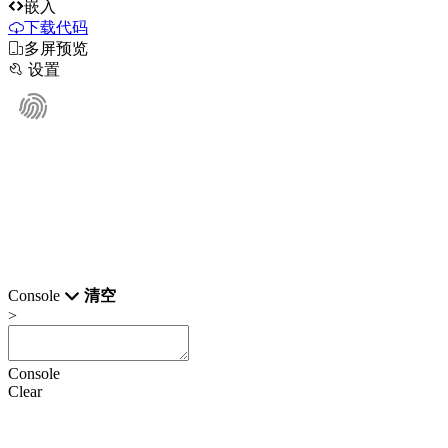

嵌入
下载代码

多屏预览

设置
Console
清空
>
Console
Clear