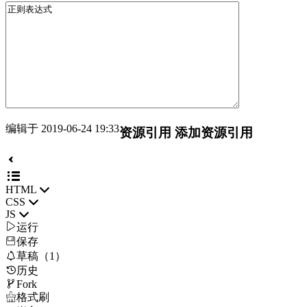
编辑于 2019-06-24 19:33
资源引用
添加资源引用
HTML
CSS
JS

运行
保存

草稿（1）
历史

Fork

格式刷